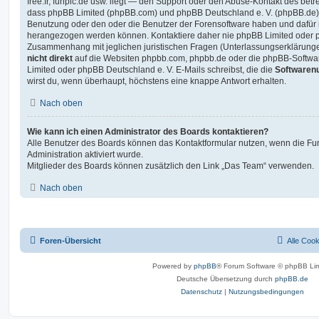
free.fr, funpic.de usw. liegt — den Support oder den Abuse-Kontakt des betr
dass phpBB Limited (phpBB.com) und phpBB Deutschland e. V. (phpBB.de
Benutzung oder den oder die Benutzer der Forensoftware haben und dafür 
herangezogen werden können. Kontaktiere daher nie phpBB Limited oder p
Zusammenhang mit jeglichen juristischen Fragen (Unterlassungserklärunge
nicht direkt
auf die Websiten phpbb.com, phpbb.de oder die phpBB-Softwar
Limited oder phpBB Deutschland e. V. E-Mails schreibst, die die
Softwarenu
wirst du, wenn überhaupt, höchstens eine knappe Antwort erhalten.
Nach oben
Wie kann ich einen Administrator des Boards kontaktieren?
Alle Benutzer des Boards können das Kontaktformular nutzen, wenn die Fun
Administration aktiviert wurde.
Mitglieder des Boards können zusätzlich den Link „Das Team“ verwenden.
Nach oben
Foren-Übersicht
Alle Coo
Powered by
phpBB
® Forum Software © phpBB Lim
Deutsche Übersetzung durch
phpBB.de
Datenschutz
|
Nutzungsbedingungen