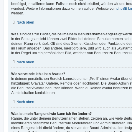
benötigst, installieren kann. Falls es noch nicht existiert, würden wir uns f
würdest. Weitere Informationen dazu können auf der Website von
phpBB Li
werden.
Nach oben
Was sind das für Bilder, die bei meinem Benutzernamen angezeigt werd
In der Beitragsansicht können zwei Bilder bei deinem Benutzernamen stehen.
deinem Rang verknüpft: Oft sind dies Sterne, Kästchen oder Punkte, die de
im Forum angeben. Das andere, meist größere, Bild wird auch als „Avatar“ b
in der Regel um ein persönliches Bild, welches von Benutzer zu Benutzer unt
Nach oben
Wie verwende ich einen Avatar?
In deinem persönlichen Bereich kannst du unter „Profil“ einen Avatar über 
hinzufügen: Gravatar, Galerie, Remote oder Hochladen. Die Board-Adminis
die Benutzer Avatare benutzen können. Wenn du keinen Avatar benutzen kan
Administration kontaktieren.
Nach oben
Was ist mein Rang und wie kann ich ihn ändern?
Ränge, die unter deinem Benutzernamen stehen, zeigen an, wie viele Beiträg
identifizieren bestimmte Benutzer wie Moderatoren und Administratoren. N
eines Ranges nicht direkt ändern, da sie von der Board-Administration festg