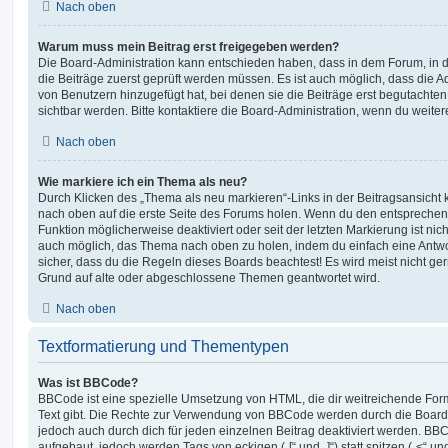
Nach oben
Warum muss mein Beitrag erst freigegeben werden?
Die Board-Administration kann entschieden haben, dass in dem Forum, in de
die Beiträge zuerst geprüft werden müssen. Es ist auch möglich, dass die A
von Benutzern hinzugefügt hat, bei denen sie die Beiträge erst begutachten
sichtbar werden. Bitte kontaktiere die Board-Administration, wenn du weiter
Nach oben
Wie markiere ich ein Thema als neu?
Durch Klicken des „Thema als neu markieren“-Links in der Beitragsansich
nach oben auf die erste Seite des Forums holen. Wenn du den entsprechende
Funktion möglicherweise deaktiviert oder seit der letzten Markierung ist nic
auch möglich, das Thema nach oben zu holen, indem du einfach eine Antwort
sicher, dass du die Regeln dieses Boards beachtest! Es wird meist nicht ge
Grund auf alte oder abgeschlossene Themen geantwortet wird.
Nach oben
Textformatierung und Thementypen
Was ist BBCode?
BBCode ist eine spezielle Umsetzung von HTML, die dir weitreichende For
Text gibt. Die Rechte zur Verwendung von BBCode werden durch die Board
jedoch auch durch dich für jeden einzelnen Beitrag deaktiviert werden. BB
aufgebaut, jedoch werden Tags von eckigen („[“ und „]“) statt spitzen („<“ 