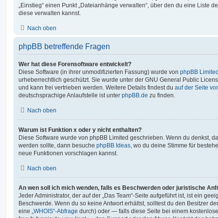
„Einstieg“ einen Punkt „Dateianhänge verwalten“, über den du eine Liste d
diese verwalten kannst.
Nach oben
phpBB betreffende Fragen
Wer hat diese Forensoftware entwickelt?
Diese Software (in ihrer unmodifizierten Fassung) wurde von
phpBB Limite
urheberrechtlich geschützt. Sie wurde unter der GNU General Public License
und kann frei vertrieben werden. Weitere Details findest du
auf der Seite v
deutschsprachige Anlaufstelle ist unter
phpBB.de
zu finden.
Nach oben
Warum ist Funktion x oder y nicht enthalten?
Diese Software wurde von phpBB Limited geschrieben. Wenn du denkst, das
werden sollte, dann besuche
phpBB Ideas
, wo du deine Stimme für beste
neue Funktionen vorschlagen kannst.
Nach oben
An wen soll ich mich wenden, falls es Beschwerden oder juristische An
Jeder Administrator, der auf der „Das Team“-Seite aufgeführt ist, ist ein geei
Beschwerde. Wenn du so keine Antwort erhältst, solltest du den Besitzer de
eine
„WHOIS“-Abfrage
durch) oder — falls diese Seite bei einem kostenlos