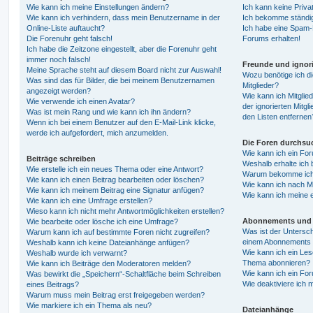
Wie kann ich meine Einstellungen ändern?
Ich kann keine Priva
Wie kann ich verhindern, dass mein Benutzername in der
Ich bekomme ständig
Online-Liste auftaucht?
Ich habe eine Spam-E
Die Forenuhr geht falsch!
Forums erhalten!
Ich habe die Zeitzone eingestellt, aber die Forenuhr geht
immer noch falsch!
Freunde und ignori
Meine Sprache steht auf diesem Board nicht zur Auswahl!
Wozu benötige ich di
Was sind das für Bilder, die bei meinem Benutzernamen
Mitglieder?
angezeigt werden?
Wie kann ich Mitglied
Wie verwende ich einen Avatar?
der ignorierten Mitg
Was ist mein Rang und wie kann ich ihn ändern?
den Listen entfernen
Wenn ich bei einem Benutzer auf den E-Mail-Link klicke,
werde ich aufgefordert, mich anzumelden.
Die Foren durchsu
Wie kann ich ein Fo
Beiträge schreiben
Weshalb erhalte ich 
Wie erstelle ich ein neues Thema oder eine Antwort?
Warum bekomme ich b
Wie kann ich einen Beitrag bearbeiten oder löschen?
Wie kann ich nach M
Wie kann ich meinem Beitrag eine Signatur anfügen?
Wie kann ich meine 
Wie kann ich eine Umfrage erstellen?
Wieso kann ich nicht mehr Antwortmöglichkeiten erstellen?
Abonnements und 
Wie bearbeite oder lösche ich eine Umfrage?
Was ist der Untersc
Warum kann ich auf bestimmte Foren nicht zugreifen?
einem Abonnements 
Weshalb kann ich keine Dateianhänge anfügen?
Wie kann ich ein Les
Weshalb wurde ich verwarnt?
Thema abonnieren?
Wie kann ich Beiträge den Moderatoren melden?
Wie kann ich ein Fo
Was bewirkt die „Speichern“-Schaltfläche beim Schreiben
Wie deaktiviere ich
eines Beitrags?
Warum muss mein Beitrag erst freigegeben werden?
Wie markiere ich ein Thema als neu?
Dateianhänge