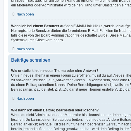
sinnlosen Beiträge, nur um deinen Rang zu erhöhen — die meisten Boards 
ein Moderator oder Administrator wird deinen Rang unter Umständen einfa
Nach oben
Wenn ich bei einem Benutzer auf den E-Mail-Link klicke, werde ich aufg
Nur registrierte Benutzer dürfen die foreninterne E-Mail-Funktion für Nachr
falls diese von der Board-Administration freigeschaltet wurde. Diese Maßn
Systems durch Gäste verhindern.
Nach oben
Beiträge schreiben
Wie erstelle ich ein neues Thema oder eine Antwort?
Um ein neues Thema in einem Forum zu eröffnen, musst du auf „Neues Them
zu antworten, musst du auf „Antworten“ klicken. Es könnte sein, dass eine Reg
du einen Beitrag schreiben kannst. Deine Berechtigungen sind jeweils am 
Beitragsansicht aufgelistet. Z. B. „Du darfst neue Themen erstellen“, „Du da
Nach oben
Wie kann ich einen Beitrag bearbeiten oder löschen?
Wenn du nicht Administrator oder Moderator bist, kannst du nur deine eige
löschen. Du kannst einen Beitrag bearbeiten, indem du das „Ändere Beitr
Beitrag anklickst; eventuell ist dies nur für einen begrenzten Zeitraum nac
bereits jemand auf deinen Beitrag geantwortet hat, wird dein Beitrag in der