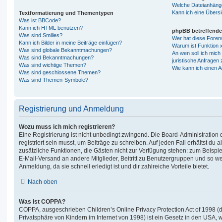
Welche Dateianhänge
Kann ich eine Übersi
Textformatierung und Thementypen
Was ist BBCode?
Kann ich HTML benutzen?
phpBB betreffende
Was sind Smilies?
Wer hat diese Foren
Kann ich Bilder in meine Beiträge einfügen?
Warum ist Funktion x
Was sind globale Bekanntmachungen?
An wen soll ich mic
Was sind Bekanntmachungen?
juristische Anfragen
Was sind wichtige Themen?
Wie kann ich einen A
Was sind geschlossene Themen?
Was sind Themen-Symbole?
Registrierung und Anmeldung
Wozu muss ich mich registrieren?
Eine Registrierung ist nicht unbedingt zwingend. Die Board-Administration
registriert sein musst, um Beiträge zu schreiben. Auf jeden Fall erhältst du als
zusätzliche Funktionen, die Gästen nicht zur Verfügung stehen: zum Beispiel
E-Mail-Versand an andere Mitglieder, Beitritt zu Benutzergruppen und so wei
Anmeldung, da sie schnell erledigt ist und dir zahlreiche Vorteile bietet.
Nach oben
Was ist COPPA?
COPPA, ausgeschrieben Children’s Online Privacy Protection Act of 1998 (
Privatsphäre von Kindern im Internet von 1998) ist ein Gesetz in den USA, w