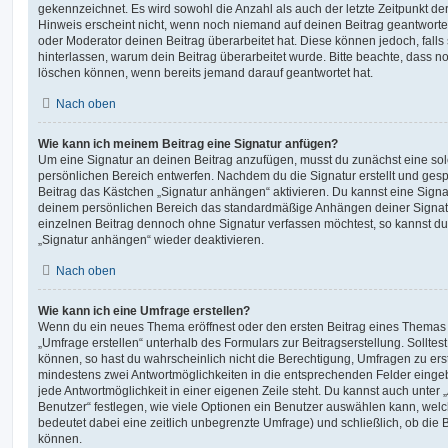
gekennzeichnet. Es wird sowohl die Anzahl als auch der letzte Zeitpunkt d
Hinweis erscheint nicht, wenn noch niemand auf deinen Beitrag geantwortet
oder Moderator deinen Beitrag überarbeitet hat. Diese können jedoch, falls s
hinterlassen, warum dein Beitrag überarbeitet wurde. Bitte beachte, dass n
löschen können, wenn bereits jemand darauf geantwortet hat.
Nach oben
Wie kann ich meinem Beitrag eine Signatur anfügen?
Um eine Signatur an deinen Beitrag anzufügen, musst du zunächst eine sol
persönlichen Bereich entwerfen. Nachdem du die Signatur erstellt und gesp
Beitrag das Kästchen „Signatur anhängen“ aktivieren. Du kannst eine Signa
deinem persönlichen Bereich das standardmäßige Anhängen deiner Signatu
einzelnen Beitrag dennoch ohne Signatur verfassen möchtest, so kannst du 
„Signatur anhängen“ wieder deaktivieren.
Nach oben
Wie kann ich eine Umfrage erstellen?
Wenn du ein neues Thema eröffnest oder den ersten Beitrag eines Themas be
„Umfrage erstellen“ unterhalb des Formulars zur Beitragserstellung. Solltes
können, so hast du wahrscheinlich nicht die Berechtigung, Umfragen zu erste
mindestens zwei Antwortmöglichkeiten in die entsprechenden Felder eingeb
jede Antwortmöglichkeit in einer eigenen Zeile steht. Du kannst auch unter
Benutzer“ festlegen, wie viele Optionen ein Benutzer auswählen kann, welche
bedeutet dabei eine zeitlich unbegrenzte Umfrage) und schließlich, ob die
können.