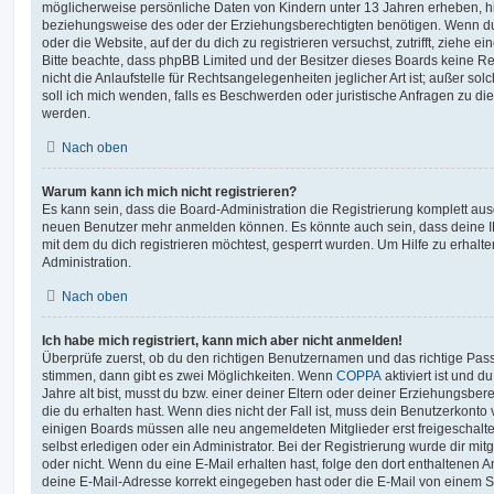
möglicherweise persönliche Daten von Kindern unter 13 Jahren erheben, h
beziehungsweise des oder der Erziehungsberechtigten benötigen. Wenn du di
oder die Website, auf der du dich zu registrieren versuchst, zutrifft, ziehe e
Bitte beachte, dass phpBB Limited und der Besitzer dieses Boards keine 
nicht die Anlaufstelle für Rechtsangelegenheiten jeglicher Art ist; außer so
soll ich mich wenden, falls es Beschwerden oder juristische Anfragen zu d
werden.
Nach oben
Warum kann ich mich nicht registrieren?
Es kann sein, dass die Board-Administration die Registrierung komplett ausg
neuen Benutzer mehr anmelden können. Es könnte auch sein, dass deine 
mit dem du dich registrieren möchtest, gesperrt wurden. Um Hilfe zu erhalt
Administration.
Nach oben
Ich habe mich registriert, kann mich aber nicht anmelden!
Überprüfe zuerst, ob du den richtigen Benutzernamen und das richtige Pa
stimmen, dann gibt es zwei Möglichkeiten. Wenn
COPPA
aktiviert ist und 
Jahre alt bist, musst du bzw. einer deiner Eltern oder deiner Erziehungsbe
die du erhalten hast. Wenn dies nicht der Fall ist, muss dein Benutzerkonto v
einigen Boards müssen alle neu angemeldeten Mitglieder erst freigeschalt
selbst erledigen oder ein Administrator. Bei der Registrierung wurde dir mitget
oder nicht. Wenn du eine E-Mail erhalten hast, folge den dort enthaltenen
deine E-Mail-Adresse korrekt eingegeben hast oder die E-Mail von einem S