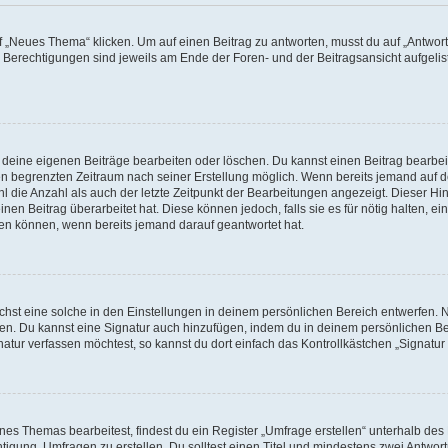
„Neues Thema“ klicken. Um auf einen Beitrag zu antworten, musst du auf „Antworte
e Berechtigungen sind jeweils am Ende der Foren- und der Beitragsansicht aufgeliste
r deine eigenen Beiträge bearbeiten oder löschen. Du kannst einen Beitrag bearbe
inen begrenzten Zeitraum nach seiner Erstellung möglich. Wenn bereits jemand auf de
 die Anzahl als auch der letzte Zeitpunkt der Bearbeitungen angezeigt. Dieser Hi
en Beitrag überarbeitet hat. Diese können jedoch, falls sie es für nötig halten, ei
hen können, wenn bereits jemand darauf geantwortet hat.
st eine solche in den Einstellungen in deinem persönlichen Bereich entwerfen. Na
eren. Du kannst eine Signatur auch hinzufügen, indem du in deinem persönlichen 
atur verfassen möchtest, so kannst du dort einfach das Kontrollkästchen „Signatu
s Themas bearbeitest, findest du ein Register „Umfrage erstellen“ unterhalb des F
htigung, Umfragen zu erstellen. Du solltest einen Titel und mindestens zwei Antwo