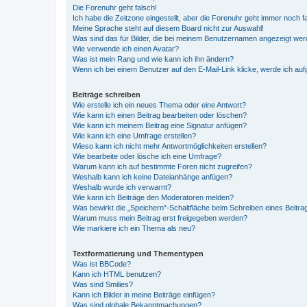
Die Forenuhr geht falsch!
Ich habe die Zeitzone eingestellt, aber die Forenuhr geht immer noch f
Meine Sprache steht auf diesem Board nicht zur Auswahl!
Was sind das für Bilder, die bei meinem Benutzernamen angezeigt we
Wie verwende ich einen Avatar?
Was ist mein Rang und wie kann ich ihn ändern?
Wenn ich bei einem Benutzer auf den E-Mail-Link klicke, werde ich au
Beiträge schreiben
Wie erstelle ich ein neues Thema oder eine Antwort?
Wie kann ich einen Beitrag bearbeiten oder löschen?
Wie kann ich meinem Beitrag eine Signatur anfügen?
Wie kann ich eine Umfrage erstellen?
Wieso kann ich nicht mehr Antwortmöglichkeiten erstellen?
Wie bearbeite oder lösche ich eine Umfrage?
Warum kann ich auf bestimmte Foren nicht zugreifen?
Weshalb kann ich keine Dateianhänge anfügen?
Weshalb wurde ich verwarnt?
Wie kann ich Beiträge den Moderatoren melden?
Was bewirkt die „Speichern“-Schaltfläche beim Schreiben eines Beitra
Warum muss mein Beitrag erst freigegeben werden?
Wie markiere ich ein Thema als neu?
Textformatierung und Thementypen
Was ist BBCode?
Kann ich HTML benutzen?
Was sind Smilies?
Kann ich Bilder in meine Beiträge einfügen?
Was sind globale Bekanntmachungen?