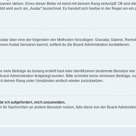
amen stehen. Eines dieser Bilder ist meist mit deinem Rang verknüpft: Oft sind di
ld wird auch als „Avatar“ bezeichnet. Es handelt sich hierbei in der Regel um ein
 Avatar über eine der folgenden vier Methoden hinzufügen: Gravatar, Galerie, Rem
en Avatar benutzen kannst, solltest du die Board-Administration kontaktieren.
viele Beiträge du bislang erstellt hast oder identifizieren bestimmte Benutzer w
 Board-Administration festgelegt wurden. Bitte schreibe keine sinnlosen Beiträge
wird deinen Rang unter Umständen einfach wieder zurücksetzen.
rde ich aufgefordert, mich anzumelden.
ion für Nachrichten an andere Benutzer nutzen, falls diese von der Board-Administ