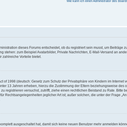
Wie kann ich einen Administrator des Board
istration dieses Forums entscheidet, ob du registriert sein musst, um Beiträge zu s
ung stehen: zum Beispiel Avatarbilder, Private Nachrichten, E-Mail-Versand an ander
 zahlreiche Vorteile bietet.
t of 1998 (deutsch: Gesetz zum Schutz der Privatsphäre von Kindern im Internet vo
unter 13 Jahren erheben, hierzu die Zustimmung der Eltern beziehungsweise des o
h zu registrieren versuchst, zutrifft, ziehe einen rechtlichen Beistand zu Rate. Bit
für Rechtsangelegenheiten jeglicher Art ist; außer solchen, die unter der Frage „
.
g komplett ausgeschaltet hat, damit sich keine neuen Benutzer mehr anmelden könn