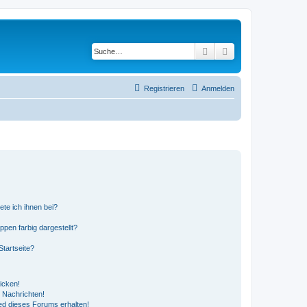
Suche
Erweiterte Suche
Registrieren
Anmelden
ete ich ihnen bei?
en farbig dargestellt?
tartseite?
icken!
 Nachrichten!
ed dieses Forums erhalten!