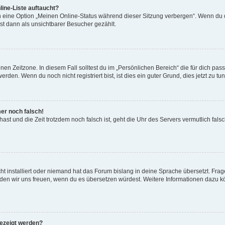
ine-Liste auftaucht?
n eine Option „Meinen Online-Status während dieser Sitzung verbergen“. Wenn du d
st dann als unsichtbarer Besucher gezählt.
en Zeitzone. In diesem Fall solltest du im „Persönlichen Bereich“ die für dich passe
den. Wenn du noch nicht registriert bist, ist dies ein guter Grund, dies jetzt zu tun
mer noch falsch!
t hast und die Zeit trotzdem noch falsch ist, geht die Uhr des Servers vermutlich fal
t installiert oder niemand hat das Forum bislang in deine Sprache übersetzt. Frag
, würden wir uns freuen, wenn du es übersetzen würdest. Weitere Informationen dazu
gezeigt werden?