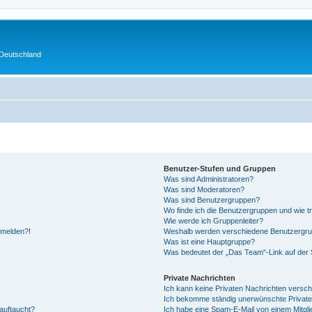
 Deutschland
Benutzer-Stufen und Gruppen
Was sind Administratoren?
Was sind Moderatoren?
Was sind Benutzergruppen?
Wo finde ich die Benutzergruppen und wie tr
Wie werde ich Gruppenleiter?
anmelden?!
Weshalb werden verschiedene Benutzergrupp
Was ist eine Hauptgruppe?
Was bedeutet der „Das Team“-Link auf der S
Private Nachrichten
Ich kann keine Privaten Nachrichten versch
Ich bekomme ständig unerwünschte Private
auftaucht?
Ich habe eine Spam-E-Mail von einem Mitgli