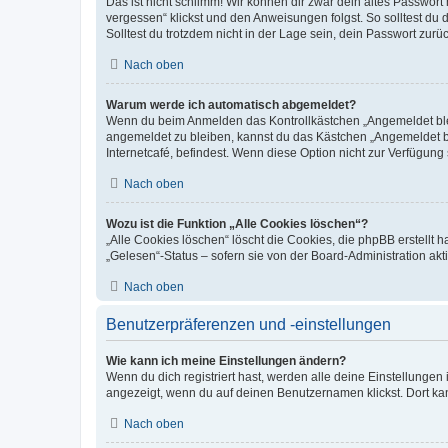
Das ist nicht schlimm! Wir können dir zwar dein altes Passwort
vergessen“ klickst und den Anweisungen folgst. So solltest du
Solltest du trotzdem nicht in der Lage sein, dein Passwort zur
Nach oben
Warum werde ich automatisch abgemeldet?
Wenn du beim Anmelden das Kontrollkästchen „Angemeldet bleib
angemeldet zu bleiben, kannst du das Kästchen „Angemeldet b
Internetcafé, befindest. Wenn diese Option nicht zur Verfügung
Nach oben
Wozu ist die Funktion „Alle Cookies löschen“?
„Alle Cookies löschen“ löscht die Cookies, die phpBB erstellt
„Gelesen“-Status – sofern sie von der Board-Administration ak
Nach oben
Benutzerpräferenzen und -einstellungen
Wie kann ich meine Einstellungen ändern?
Wenn du dich registriert hast, werden alle deine Einstellunge
angezeigt, wenn du auf deinen Benutzernamen klickst. Dort kan
Nach oben