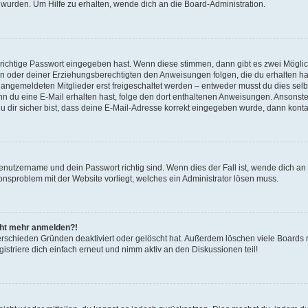
 wurden. Um Hilfe zu erhalten, wende dich an die Board-Administration.
 richtige Passwort eingegeben hast. Wenn diese stimmen, dann gibt es zwei Mögl
tern oder deiner Erziehungsberechtigten den Anweisungen folgen, die du erhalten ha
u angemeldeten Mitglieder erst freigeschaltet werden – entweder musst du dies selbs
. Wenn du eine E-Mail erhalten hast, folge den dort enthaltenen Anweisungen. Ansons
 dir sicher bist, dass deine E-Mail-Adresse korrekt eingegeben wurde, dann kontak
Benutzername und dein Passwort richtig sind. Wenn dies der Fall ist, wende dich a
ionsproblem mit der Website vorliegt, welches ein Administrator lösen muss.
icht mehr anmelden?!
erschieden Gründen deaktiviert oder gelöscht hat. Außerdem löschen viele Boards r
triere dich einfach erneut und nimm aktiv an den Diskussionen teil!