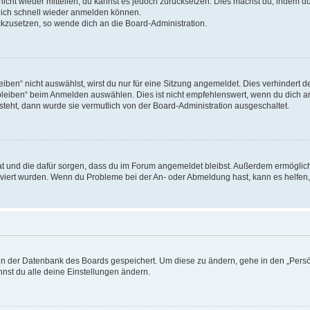
 nicht wieder mitteilen, du kannst es jedoch zurücksetzen. Dies machst du, indem 
 dich schnell wieder anmelden können.
ückzusetzen, so wende dich an die Board-Administration.
en“ nicht auswählst, wirst du nur für eine Sitzung angemeldet. Dies verhindert 
leiben“ beim Anmelden auswählen. Dies ist nicht empfehlenswert, wenn du dich an
 steht, dann wurde sie vermutlich von der Board-Administration ausgeschaltet.
 hat und die dafür sorgen, dass du im Forum angemeldet bleibst. Außerdem ermögli
tiviert wurden. Wenn du Probleme bei der An- oder Abmeldung hast, kann es helfen
n in der Datenbank des Boards gespeichert. Um diese zu ändern, gehe in den „Persö
nst du alle deine Einstellungen ändern.