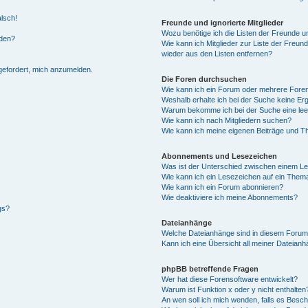
alsch!
Freunde und ignorierte Mitglieder
Wozu benötige ich die Listen der Freunde un
rden?
Wie kann ich Mitglieder zur Liste der Freund
wieder aus den Listen entfernen?
fgefordert, mich anzumelden.
Die Foren durchsuchen
Wie kann ich ein Forum oder mehrere For
Weshalb erhalte ich bei der Suche keine Er
Warum bekomme ich bei der Suche eine lee
Wie kann ich nach Mitgliedern suchen?
Wie kann ich meine eigenen Beiträge und T
Abonnements und Lesezeichen
Was ist der Unterschied zwischen einem L
Wie kann ich ein Lesezeichen auf ein Them
Wie kann ich ein Forum abonnieren?
Wie deaktiviere ich meine Abonnements?
gs?
Dateianhänge
Welche Dateianhänge sind in diesem Forum
Kann ich eine Übersicht all meiner Dateian
phpBB betreffende Fragen
Wer hat diese Forensoftware entwickelt?
Warum ist Funktion x oder y nicht enthalten
An wen soll ich mich wenden, falls es Besc