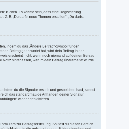
n“ klicken. Es könnte sein, dass eine Registrierung
t. Z. B. „Du darfst neue Themen erstellen“, „Du darfst
iten, indem du das „Ändere Beitrag“-Symbol für den
inen Beitrag geantwortet hat, wird dein Beitrag in der
nweis erscheint nicht, wenn noch niemand auf deinen Beitrag
ne Notiz hinterlassen, warum dein Beitrag überarbeitet wurde.
chdem du die Signatur erstellt und gespeichert hast, kannst
Bereich das standardmäßige Anhängen deiner Signatur
r anhängen“ wieder deaktivieren.
ormulars zur Beitragserstellung. Solltest du diesen Bereich
rtmöglichkeiten in die entsprechenden Felder eingeben und