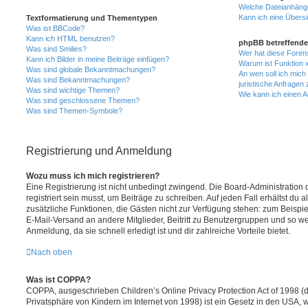
Welche Dateianhänge
Kann ich eine Übersi
Textformatierung und Thementypen
Was ist BBCode?
Kann ich HTML benutzen?
phpBB betreffende
Was sind Smilies?
Wer hat diese Foren
Kann ich Bilder in meine Beiträge einfügen?
Warum ist Funktion x
Was sind globale Bekanntmachungen?
An wen soll ich mic
Was sind Bekanntmachungen?
juristische Anfragen
Was sind wichtige Themen?
Wie kann ich einen A
Was sind geschlossene Themen?
Was sind Themen-Symbole?
Registrierung und Anmeldung
Wozu muss ich mich registrieren?
Eine Registrierung ist nicht unbedingt zwingend. Die Board-Administration
registriert sein musst, um Beiträge zu schreiben. Auf jeden Fall erhältst du als
zusätzliche Funktionen, die Gästen nicht zur Verfügung stehen: zum Beispiel
E-Mail-Versand an andere Mitglieder, Beitritt zu Benutzergruppen und so wei
Anmeldung, da sie schnell erledigt ist und dir zahlreiche Vorteile bietet.
Nach oben
Was ist COPPA?
COPPA, ausgeschrieben Children’s Online Privacy Protection Act of 1998 (
Privatsphäre von Kindern im Internet von 1998) ist ein Gesetz in den USA, w