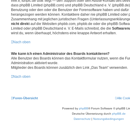
free.fr, funpic.de usw. liegt — den Support oder den Abuse-Kontakt des betr
dass phpBB Limited (phpBB.com) und phpBB Deutschland e. V. (phpBB.de
Benutzung oder den oder die Benutzer der Forensoftware haben und dafür 
herangezogen werden können. Kontaktiere daher nie phpBB Limited oder p
Zusammenhang mit jeglichen juristischen Fragen (Unterlassungserklärunge
nicht direkt
auf die Websiten phpbb.com, phpbb.de oder die phpBB-Softwar
Limited oder phpBB Deutschland e. V. E-Mails schreibst, die die
Softwarenu
wirst du, wenn überhaupt, höchstens eine knappe Antwort erhalten.
Nach oben
Wie kann ich einen Administrator des Boards kontaktieren?
Alle Benutzer des Boards können das Kontaktformular nutzen, wenn die Fun
Administration aktiviert wurde.
Mitglieder des Boards können zusätzlich den Link „Das Team“ verwenden.
Nach oben
Foren-Übersicht
Alle Coo
Powered by
phpBB
® Forum Software © phpBB Lim
Deutsche Übersetzung durch
phpBB.de
Datenschutz
|
Nutzungsbedingungen