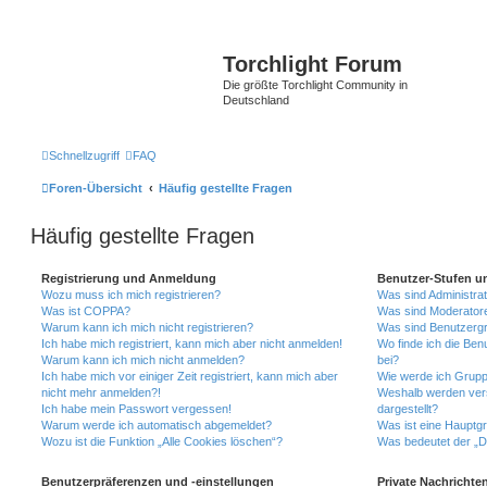
Torchlight Forum
Die größte Torchlight Community in
Deutschland
Schnellzugriff
FAQ
Foren-Übersicht
Häufig gestellte Fragen
Häufig gestellte Fragen
Registrierung und Anmeldung
Benutzer-Stufen u
Wozu muss ich mich registrieren?
Was sind Administra
Was ist COPPA?
Was sind Moderator
Warum kann ich mich nicht registrieren?
Was sind Benutzerg
Ich habe mich registriert, kann mich aber nicht anmelden!
Wo finde ich die Ben
Warum kann ich mich nicht anmelden?
bei?
Ich habe mich vor einiger Zeit registriert, kann mich aber
Wie werde ich Grupp
nicht mehr anmelden?!
Weshalb werden ver
Ich habe mein Passwort vergessen!
dargestellt?
Warum werde ich automatisch abgemeldet?
Was ist eine Hauptg
Wozu ist die Funktion „Alle Cookies löschen“?
Was bedeutet der „Da
Benutzerpräferenzen und -einstellungen
Private Nachrichte