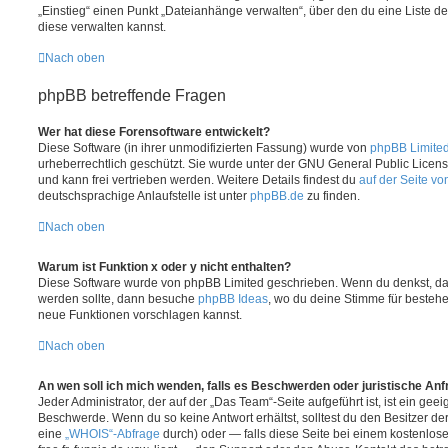
„Einstieg“ einen Punkt „Dateianhänge verwalten“, über den du eine Liste d
diese verwalten kannst.
Nach oben
phpBB betreffende Fragen
Wer hat diese Forensoftware entwickelt?
Diese Software (in ihrer unmodifizierten Fassung) wurde von
phpBB Limite
urheberrechtlich geschützt. Sie wurde unter der GNU General Public License
und kann frei vertrieben werden. Weitere Details findest du
auf der Seite v
deutschsprachige Anlaufstelle ist unter
phpBB.de
zu finden.
Nach oben
Warum ist Funktion x oder y nicht enthalten?
Diese Software wurde von phpBB Limited geschrieben. Wenn du denkst, das
werden sollte, dann besuche
phpBB Ideas
, wo du deine Stimme für beste
neue Funktionen vorschlagen kannst.
Nach oben
An wen soll ich mich wenden, falls es Beschwerden oder juristische An
Jeder Administrator, der auf der „Das Team“-Seite aufgeführt ist, ist ein geei
Beschwerde. Wenn du so keine Antwort erhältst, solltest du den Besitzer de
eine
„WHOIS“-Abfrage
durch) oder — falls diese Seite bei einem kostenlos