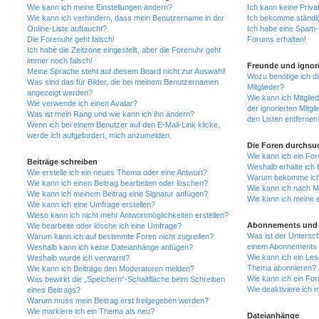
Wie kann ich meine Einstellungen ändern?
Ich kann keine Priva
Wie kann ich verhindern, dass mein Benutzername in der
Ich bekomme ständig
Online-Liste auftaucht?
Ich habe eine Spam-E
Die Forenuhr geht falsch!
Forums erhalten!
Ich habe die Zeitzone eingestellt, aber die Forenuhr geht
immer noch falsch!
Freunde und ignori
Meine Sprache steht auf diesem Board nicht zur Auswahl!
Wozu benötige ich di
Was sind das für Bilder, die bei meinem Benutzernamen
Mitglieder?
angezeigt werden?
Wie kann ich Mitglied
Wie verwende ich einen Avatar?
der ignorierten Mitg
Was ist mein Rang und wie kann ich ihn ändern?
den Listen entfernen
Wenn ich bei einem Benutzer auf den E-Mail-Link klicke,
werde ich aufgefordert, mich anzumelden.
Die Foren durchsu
Wie kann ich ein Fo
Beiträge schreiben
Weshalb erhalte ich 
Wie erstelle ich ein neues Thema oder eine Antwort?
Warum bekomme ich b
Wie kann ich einen Beitrag bearbeiten oder löschen?
Wie kann ich nach M
Wie kann ich meinem Beitrag eine Signatur anfügen?
Wie kann ich meine 
Wie kann ich eine Umfrage erstellen?
Wieso kann ich nicht mehr Antwortmöglichkeiten erstellen?
Abonnements und 
Wie bearbeite oder lösche ich eine Umfrage?
Was ist der Untersc
Warum kann ich auf bestimmte Foren nicht zugreifen?
einem Abonnements 
Weshalb kann ich keine Dateianhänge anfügen?
Wie kann ich ein Les
Weshalb wurde ich verwarnt?
Thema abonnieren?
Wie kann ich Beiträge den Moderatoren melden?
Wie kann ich ein Fo
Was bewirkt die „Speichern“-Schaltfläche beim Schreiben
Wie deaktiviere ich
eines Beitrags?
Warum muss mein Beitrag erst freigegeben werden?
Wie markiere ich ein Thema als neu?
Dateianhänge