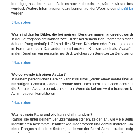
benötigst, installieren kann. Falls es noch nicht existiert, würden wir uns f
würdest. Weitere Informationen dazu können auf der Website von
phpBB Li
werden.
Nach oben
Was sind das für Bilder, die bei meinem Benutzernamen angezeigt werd
In der Beitragsansicht können zwei Bilder bei deinem Benutzernamen stehen.
deinem Rang verknüpft: Oft sind dies Sterne, Kästchen oder Punkte, die de
im Forum angeben. Das andere, meist größere, Bild wird auch als „Avatar“ b
in der Regel um ein persönliches Bild, welches von Benutzer zu Benutzer unt
Nach oben
Wie verwende ich einen Avatar?
In deinem persönlichen Bereich kannst du unter „Profil“ einen Avatar über 
hinzufügen: Gravatar, Galerie, Remote oder Hochladen. Die Board-Adminis
die Benutzer Avatare benutzen können. Wenn du keinen Avatar benutzen kan
Administration kontaktieren.
Nach oben
Was ist mein Rang und wie kann ich ihn ändern?
Ränge, die unter deinem Benutzernamen stehen, zeigen an, wie viele Beiträg
identifizieren bestimmte Benutzer wie Moderatoren und Administratoren. N
eines Ranges nicht direkt ändern, da sie von der Board-Administration festg