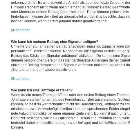
gekennzeichnet. Es wird sowohl die Anzahl als auch der letzte Zeitpunkt d
Hinweis erscheint nicht, wenn noch niemand auf deinen Beitrag geantwortet
oder Moderator deinen Beitrag überarbeitet hat. Diese können jedoch, falls s
hinterlassen, warum dein Beitrag überarbeitet wurde. Bitte beachte, dass n
löschen können, wenn bereits jemand darauf geantwortet hat.
Nach oben
Wie kann ich meinem Beitrag eine Signatur anfügen?
Um eine Signatur an deinen Beitrag anzufügen, musst du zunächst eine sol
persönlichen Bereich entwerfen. Nachdem du die Signatur erstellt und gesp
Beitrag das Kästchen „Signatur anhängen“ aktivieren. Du kannst eine Signa
deinem persönlichen Bereich das standardmäßige Anhängen deiner Signatu
einzelnen Beitrag dennoch ohne Signatur verfassen möchtest, so kannst du 
„Signatur anhängen“ wieder deaktivieren.
Nach oben
Wie kann ich eine Umfrage erstellen?
Wenn du ein neues Thema eröffnest oder den ersten Beitrag eines Themas be
„Umfrage erstellen“ unterhalb des Formulars zur Beitragserstellung. Solltes
können, so hast du wahrscheinlich nicht die Berechtigung, Umfragen zu erste
mindestens zwei Antwortmöglichkeiten in die entsprechenden Felder eingeb
jede Antwortmöglichkeit in einer eigenen Zeile steht. Du kannst auch unter
Benutzer“ festlegen, wie viele Optionen ein Benutzer auswählen kann, welche
bedeutet dabei eine zeitlich unbegrenzte Umfrage) und schließlich, ob die
können.