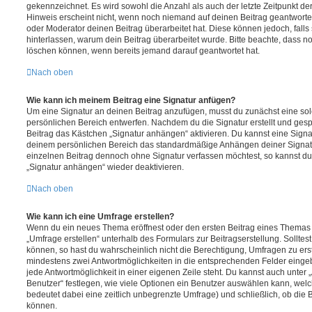
gekennzeichnet. Es wird sowohl die Anzahl als auch der letzte Zeitpunkt d
Hinweis erscheint nicht, wenn noch niemand auf deinen Beitrag geantwortet
oder Moderator deinen Beitrag überarbeitet hat. Diese können jedoch, falls s
hinterlassen, warum dein Beitrag überarbeitet wurde. Bitte beachte, dass n
löschen können, wenn bereits jemand darauf geantwortet hat.
Nach oben
Wie kann ich meinem Beitrag eine Signatur anfügen?
Um eine Signatur an deinen Beitrag anzufügen, musst du zunächst eine sol
persönlichen Bereich entwerfen. Nachdem du die Signatur erstellt und gesp
Beitrag das Kästchen „Signatur anhängen“ aktivieren. Du kannst eine Signa
deinem persönlichen Bereich das standardmäßige Anhängen deiner Signatu
einzelnen Beitrag dennoch ohne Signatur verfassen möchtest, so kannst du 
„Signatur anhängen“ wieder deaktivieren.
Nach oben
Wie kann ich eine Umfrage erstellen?
Wenn du ein neues Thema eröffnest oder den ersten Beitrag eines Themas be
„Umfrage erstellen“ unterhalb des Formulars zur Beitragserstellung. Solltes
können, so hast du wahrscheinlich nicht die Berechtigung, Umfragen zu erste
mindestens zwei Antwortmöglichkeiten in die entsprechenden Felder eingeb
jede Antwortmöglichkeit in einer eigenen Zeile steht. Du kannst auch unter
Benutzer“ festlegen, wie viele Optionen ein Benutzer auswählen kann, welche
bedeutet dabei eine zeitlich unbegrenzte Umfrage) und schließlich, ob die
können.