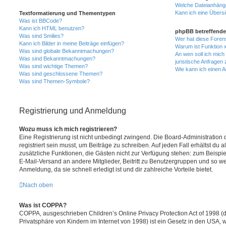
Welche Dateianhänge
Kann ich eine Übersi
Textformatierung und Thementypen
Was ist BBCode?
Kann ich HTML benutzen?
phpBB betreffende
Was sind Smilies?
Wer hat diese Foren
Kann ich Bilder in meine Beiträge einfügen?
Warum ist Funktion x
Was sind globale Bekanntmachungen?
An wen soll ich mic
Was sind Bekanntmachungen?
juristische Anfragen
Was sind wichtige Themen?
Wie kann ich einen A
Was sind geschlossene Themen?
Was sind Themen-Symbole?
Registrierung und Anmeldung
Wozu muss ich mich registrieren?
Eine Registrierung ist nicht unbedingt zwingend. Die Board-Administration
registriert sein musst, um Beiträge zu schreiben. Auf jeden Fall erhältst du als
zusätzliche Funktionen, die Gästen nicht zur Verfügung stehen: zum Beispiel
E-Mail-Versand an andere Mitglieder, Beitritt zu Benutzergruppen und so wei
Anmeldung, da sie schnell erledigt ist und dir zahlreiche Vorteile bietet.
Nach oben
Was ist COPPA?
COPPA, ausgeschrieben Children’s Online Privacy Protection Act of 1998 (
Privatsphäre von Kindern im Internet von 1998) ist ein Gesetz in den USA, w