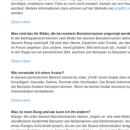
benötigst, installieren kann. Falls es noch nicht existiert, würden wir uns f
würdest. Weitere Informationen dazu können auf der Website von
phpBB Li
werden.
Nach oben
Was sind das für Bilder, die bei meinem Benutzernamen angezeigt werd
In der Beitragsansicht können zwei Bilder bei deinem Benutzernamen stehen.
deinem Rang verknüpft: Oft sind dies Sterne, Kästchen oder Punkte, die de
im Forum angeben. Das andere, meist größere, Bild wird auch als „Avatar“ b
in der Regel um ein persönliches Bild, welches von Benutzer zu Benutzer unt
Nach oben
Wie verwende ich einen Avatar?
In deinem persönlichen Bereich kannst du unter „Profil“ einen Avatar über 
hinzufügen: Gravatar, Galerie, Remote oder Hochladen. Die Board-Adminis
die Benutzer Avatare benutzen können. Wenn du keinen Avatar benutzen kan
Administration kontaktieren.
Nach oben
Was ist mein Rang und wie kann ich ihn ändern?
Ränge, die unter deinem Benutzernamen stehen, zeigen an, wie viele Beiträg
identifizieren bestimmte Benutzer wie Moderatoren und Administratoren. N
eines Ranges nicht direkt ändern, da sie von der Board-Administration festg