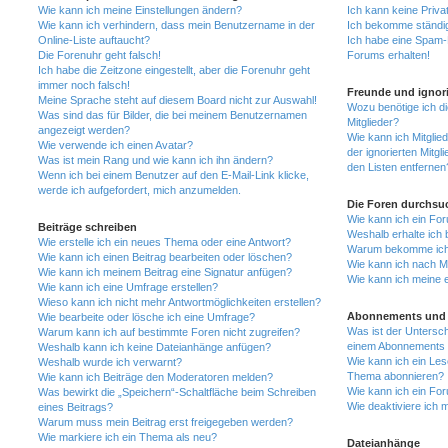
Wie kann ich meine Einstellungen ändern?
Ich kann keine Priva
Wie kann ich verhindern, dass mein Benutzername in der
Ich bekomme ständig
Online-Liste auftaucht?
Ich habe eine Spam-E
Die Forenuhr geht falsch!
Forums erhalten!
Ich habe die Zeitzone eingestellt, aber die Forenuhr geht
immer noch falsch!
Freunde und ignori
Meine Sprache steht auf diesem Board nicht zur Auswahl!
Wozu benötige ich di
Was sind das für Bilder, die bei meinem Benutzernamen
Mitglieder?
angezeigt werden?
Wie kann ich Mitglied
Wie verwende ich einen Avatar?
der ignorierten Mitg
Was ist mein Rang und wie kann ich ihn ändern?
den Listen entfernen
Wenn ich bei einem Benutzer auf den E-Mail-Link klicke,
werde ich aufgefordert, mich anzumelden.
Die Foren durchsu
Wie kann ich ein Fo
Beiträge schreiben
Weshalb erhalte ich 
Wie erstelle ich ein neues Thema oder eine Antwort?
Warum bekomme ich b
Wie kann ich einen Beitrag bearbeiten oder löschen?
Wie kann ich nach M
Wie kann ich meinem Beitrag eine Signatur anfügen?
Wie kann ich meine 
Wie kann ich eine Umfrage erstellen?
Wieso kann ich nicht mehr Antwortmöglichkeiten erstellen?
Abonnements und 
Wie bearbeite oder lösche ich eine Umfrage?
Was ist der Untersc
Warum kann ich auf bestimmte Foren nicht zugreifen?
einem Abonnements 
Weshalb kann ich keine Dateianhänge anfügen?
Wie kann ich ein Les
Weshalb wurde ich verwarnt?
Thema abonnieren?
Wie kann ich Beiträge den Moderatoren melden?
Wie kann ich ein Fo
Was bewirkt die „Speichern“-Schaltfläche beim Schreiben
Wie deaktiviere ich
eines Beitrags?
Warum muss mein Beitrag erst freigegeben werden?
Wie markiere ich ein Thema als neu?
Dateianhänge