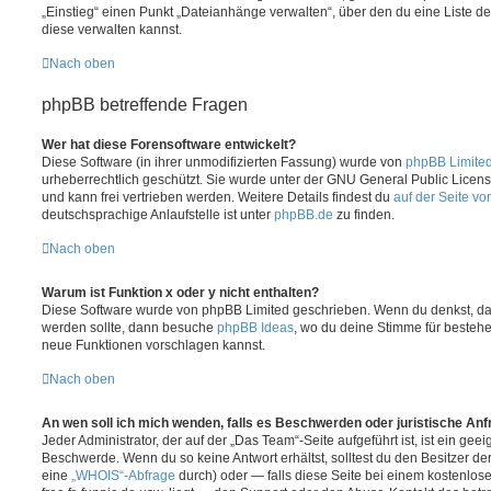
„Einstieg“ einen Punkt „Dateianhänge verwalten“, über den du eine Liste d
diese verwalten kannst.
Nach oben
phpBB betreffende Fragen
Wer hat diese Forensoftware entwickelt?
Diese Software (in ihrer unmodifizierten Fassung) wurde von
phpBB Limite
urheberrechtlich geschützt. Sie wurde unter der GNU General Public License
und kann frei vertrieben werden. Weitere Details findest du
auf der Seite v
deutschsprachige Anlaufstelle ist unter
phpBB.de
zu finden.
Nach oben
Warum ist Funktion x oder y nicht enthalten?
Diese Software wurde von phpBB Limited geschrieben. Wenn du denkst, das
werden sollte, dann besuche
phpBB Ideas
, wo du deine Stimme für beste
neue Funktionen vorschlagen kannst.
Nach oben
An wen soll ich mich wenden, falls es Beschwerden oder juristische An
Jeder Administrator, der auf der „Das Team“-Seite aufgeführt ist, ist ein geei
Beschwerde. Wenn du so keine Antwort erhältst, solltest du den Besitzer de
eine
„WHOIS“-Abfrage
durch) oder — falls diese Seite bei einem kostenlos