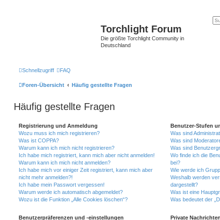
Torchlight Forum
Die größte Torchlight Community in
Deutschland
Schnellzugriff
FAQ
Foren-Übersicht
Häufig gestellte Fragen
Häufig gestellte Fragen
Registrierung und Anmeldung
Benutzer-Stufen u
Wozu muss ich mich registrieren?
Was sind Administra
Was ist COPPA?
Was sind Moderator
Warum kann ich mich nicht registrieren?
Was sind Benutzerg
Ich habe mich registriert, kann mich aber nicht anmelden!
Wo finde ich die Ben
Warum kann ich mich nicht anmelden?
bei?
Ich habe mich vor einiger Zeit registriert, kann mich aber
Wie werde ich Grupp
nicht mehr anmelden?!
Weshalb werden ver
Ich habe mein Passwort vergessen!
dargestellt?
Warum werde ich automatisch abgemeldet?
Was ist eine Hauptg
Wozu ist die Funktion „Alle Cookies löschen“?
Was bedeutet der „Da
Benutzerpräferenzen und -einstellungen
Private Nachrichte