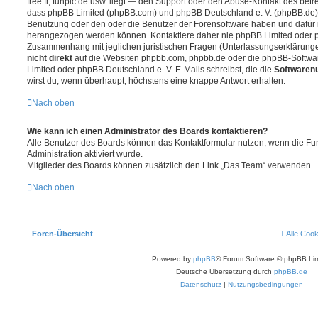
free.fr, funpic.de usw. liegt — den Support oder den Abuse-Kontakt des betr
dass phpBB Limited (phpBB.com) und phpBB Deutschland e. V. (phpBB.de
Benutzung oder den oder die Benutzer der Forensoftware haben und dafür 
herangezogen werden können. Kontaktiere daher nie phpBB Limited oder p
Zusammenhang mit jeglichen juristischen Fragen (Unterlassungserklärunge
nicht direkt
auf die Websiten phpbb.com, phpbb.de oder die phpBB-Softwar
Limited oder phpBB Deutschland e. V. E-Mails schreibst, die die
Softwarenu
wirst du, wenn überhaupt, höchstens eine knappe Antwort erhalten.
Nach oben
Wie kann ich einen Administrator des Boards kontaktieren?
Alle Benutzer des Boards können das Kontaktformular nutzen, wenn die Fun
Administration aktiviert wurde.
Mitglieder des Boards können zusätzlich den Link „Das Team“ verwenden.
Nach oben
Foren-Übersicht
Alle Coo
Powered by
phpBB
® Forum Software © phpBB Lim
Deutsche Übersetzung durch
phpBB.de
Datenschutz
|
Nutzungsbedingungen