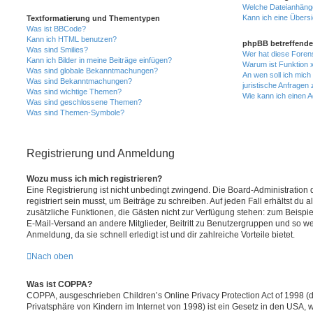
Welche Dateianhänge
Kann ich eine Übersi
Textformatierung und Thementypen
Was ist BBCode?
Kann ich HTML benutzen?
phpBB betreffende
Was sind Smilies?
Wer hat diese Foren
Kann ich Bilder in meine Beiträge einfügen?
Warum ist Funktion x
Was sind globale Bekanntmachungen?
An wen soll ich mic
Was sind Bekanntmachungen?
juristische Anfragen
Was sind wichtige Themen?
Wie kann ich einen A
Was sind geschlossene Themen?
Was sind Themen-Symbole?
Registrierung und Anmeldung
Wozu muss ich mich registrieren?
Eine Registrierung ist nicht unbedingt zwingend. Die Board-Administration
registriert sein musst, um Beiträge zu schreiben. Auf jeden Fall erhältst du als
zusätzliche Funktionen, die Gästen nicht zur Verfügung stehen: zum Beispiel
E-Mail-Versand an andere Mitglieder, Beitritt zu Benutzergruppen und so wei
Anmeldung, da sie schnell erledigt ist und dir zahlreiche Vorteile bietet.
Nach oben
Was ist COPPA?
COPPA, ausgeschrieben Children’s Online Privacy Protection Act of 1998 (
Privatsphäre von Kindern im Internet von 1998) ist ein Gesetz in den USA, w