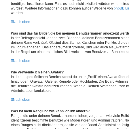
benötigst, installieren kann. Falls es noch nicht existiert, würden wir uns f
würdest. Weitere Informationen dazu können auf der Website von
phpBB Li
werden.
Nach oben
Was sind das für Bilder, die bei meinem Benutzernamen angezeigt werd
In der Beitragsansicht können zwei Bilder bei deinem Benutzernamen stehen.
deinem Rang verknüpft: Oft sind dies Sterne, Kästchen oder Punkte, die de
im Forum angeben. Das andere, meist größere, Bild wird auch als „Avatar“ b
in der Regel um ein persönliches Bild, welches von Benutzer zu Benutzer unt
Nach oben
Wie verwende ich einen Avatar?
In deinem persönlichen Bereich kannst du unter „Profil“ einen Avatar über 
hinzufügen: Gravatar, Galerie, Remote oder Hochladen. Die Board-Adminis
die Benutzer Avatare benutzen können. Wenn du keinen Avatar benutzen kan
Administration kontaktieren.
Nach oben
Was ist mein Rang und wie kann ich ihn ändern?
Ränge, die unter deinem Benutzernamen stehen, zeigen an, wie viele Beiträg
identifizieren bestimmte Benutzer wie Moderatoren und Administratoren. N
eines Ranges nicht direkt ändern, da sie von der Board-Administration festg