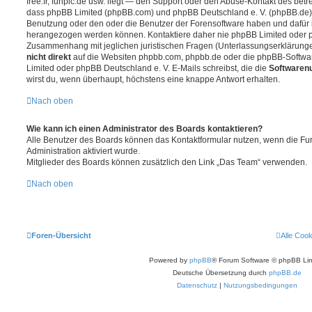
free.fr, funpic.de usw. liegt — den Support oder den Abuse-Kontakt des betr
dass phpBB Limited (phpBB.com) und phpBB Deutschland e. V. (phpBB.de
Benutzung oder den oder die Benutzer der Forensoftware haben und dafür 
herangezogen werden können. Kontaktiere daher nie phpBB Limited oder p
Zusammenhang mit jeglichen juristischen Fragen (Unterlassungserklärunge
nicht direkt
auf die Websiten phpbb.com, phpbb.de oder die phpBB-Softwar
Limited oder phpBB Deutschland e. V. E-Mails schreibst, die die
Softwarenu
wirst du, wenn überhaupt, höchstens eine knappe Antwort erhalten.
Nach oben
Wie kann ich einen Administrator des Boards kontaktieren?
Alle Benutzer des Boards können das Kontaktformular nutzen, wenn die Fun
Administration aktiviert wurde.
Mitglieder des Boards können zusätzlich den Link „Das Team“ verwenden.
Nach oben
Foren-Übersicht
Alle Coo
Powered by
phpBB
® Forum Software © phpBB Lim
Deutsche Übersetzung durch
phpBB.de
Datenschutz
|
Nutzungsbedingungen