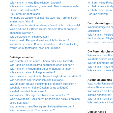
Wie kann ich meine Einstellungen ändern?
Ich kann keine Priva
Wie kann ich verhindern, dass mein Benutzername in der
Ich bekomme ständig
Online-Liste auftaucht?
Ich habe eine Spam-E
Die Forenuhr geht falsch!
Forums erhalten!
Ich habe die Zeitzone eingestellt, aber die Forenuhr geht
immer noch falsch!
Freunde und ignori
Meine Sprache steht auf diesem Board nicht zur Auswahl!
Wozu benötige ich di
Was sind das für Bilder, die bei meinem Benutzernamen
Mitglieder?
angezeigt werden?
Wie kann ich Mitglied
Wie verwende ich einen Avatar?
der ignorierten Mitg
Was ist mein Rang und wie kann ich ihn ändern?
den Listen entfernen
Wenn ich bei einem Benutzer auf den E-Mail-Link klicke,
werde ich aufgefordert, mich anzumelden.
Die Foren durchsu
Wie kann ich ein Fo
Beiträge schreiben
Weshalb erhalte ich 
Wie erstelle ich ein neues Thema oder eine Antwort?
Warum bekomme ich b
Wie kann ich einen Beitrag bearbeiten oder löschen?
Wie kann ich nach M
Wie kann ich meinem Beitrag eine Signatur anfügen?
Wie kann ich meine 
Wie kann ich eine Umfrage erstellen?
Wieso kann ich nicht mehr Antwortmöglichkeiten erstellen?
Abonnements und 
Wie bearbeite oder lösche ich eine Umfrage?
Was ist der Untersc
Warum kann ich auf bestimmte Foren nicht zugreifen?
einem Abonnements 
Weshalb kann ich keine Dateianhänge anfügen?
Wie kann ich ein Les
Weshalb wurde ich verwarnt?
Thema abonnieren?
Wie kann ich Beiträge den Moderatoren melden?
Wie kann ich ein Fo
Was bewirkt die „Speichern“-Schaltfläche beim Schreiben
Wie deaktiviere ich
eines Beitrags?
Warum muss mein Beitrag erst freigegeben werden?
Wie markiere ich ein Thema als neu?
Dateianhänge