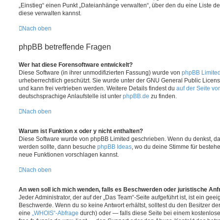
„Einstieg“ einen Punkt „Dateianhänge verwalten“, über den du eine Liste d
diese verwalten kannst.
Nach oben
phpBB betreffende Fragen
Wer hat diese Forensoftware entwickelt?
Diese Software (in ihrer unmodifizierten Fassung) wurde von
phpBB Limite
urheberrechtlich geschützt. Sie wurde unter der GNU General Public License
und kann frei vertrieben werden. Weitere Details findest du
auf der Seite v
deutschsprachige Anlaufstelle ist unter
phpBB.de
zu finden.
Nach oben
Warum ist Funktion x oder y nicht enthalten?
Diese Software wurde von phpBB Limited geschrieben. Wenn du denkst, das
werden sollte, dann besuche
phpBB Ideas
, wo du deine Stimme für beste
neue Funktionen vorschlagen kannst.
Nach oben
An wen soll ich mich wenden, falls es Beschwerden oder juristische An
Jeder Administrator, der auf der „Das Team“-Seite aufgeführt ist, ist ein geei
Beschwerde. Wenn du so keine Antwort erhältst, solltest du den Besitzer de
eine
„WHOIS“-Abfrage
durch) oder — falls diese Seite bei einem kostenlos