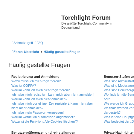
Torchlight Forum
Die größte Torchlight Community in
Deutschland
Schnellzugriff
FAQ
Foren-Übersicht
Häufig gestellte Fragen
Häufig gestellte Fragen
Registrierung und Anmeldung
Benutzer-Stufen u
Wozu muss ich mich registrieren?
Was sind Administra
Was ist COPPA?
Was sind Moderator
Warum kann ich mich nicht registrieren?
Was sind Benutzerg
Ich habe mich registriert, kann mich aber nicht anmelden!
Wo finde ich die Ben
Warum kann ich mich nicht anmelden?
bei?
Ich habe mich vor einiger Zeit registriert, kann mich aber
Wie werde ich Grupp
nicht mehr anmelden?!
Weshalb werden ver
Ich habe mein Passwort vergessen!
dargestellt?
Warum werde ich automatisch abgemeldet?
Was ist eine Hauptg
Wozu ist die Funktion „Alle Cookies löschen“?
Was bedeutet der „Da
Benutzerpräferenzen und -einstellungen
Private Nachrichte