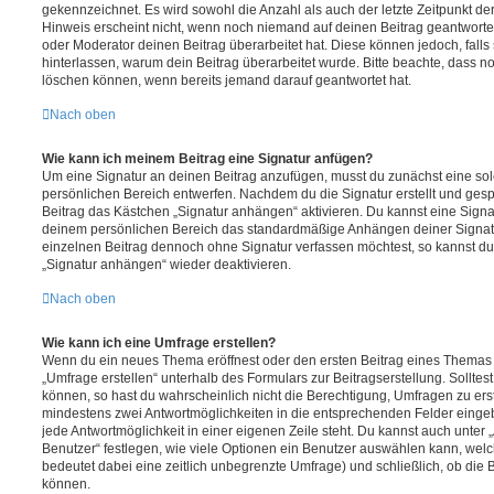
gekennzeichnet. Es wird sowohl die Anzahl als auch der letzte Zeitpunkt d
Hinweis erscheint nicht, wenn noch niemand auf deinen Beitrag geantwortet
oder Moderator deinen Beitrag überarbeitet hat. Diese können jedoch, falls s
hinterlassen, warum dein Beitrag überarbeitet wurde. Bitte beachte, dass n
löschen können, wenn bereits jemand darauf geantwortet hat.
Nach oben
Wie kann ich meinem Beitrag eine Signatur anfügen?
Um eine Signatur an deinen Beitrag anzufügen, musst du zunächst eine sol
persönlichen Bereich entwerfen. Nachdem du die Signatur erstellt und gesp
Beitrag das Kästchen „Signatur anhängen“ aktivieren. Du kannst eine Signa
deinem persönlichen Bereich das standardmäßige Anhängen deiner Signatu
einzelnen Beitrag dennoch ohne Signatur verfassen möchtest, so kannst du 
„Signatur anhängen“ wieder deaktivieren.
Nach oben
Wie kann ich eine Umfrage erstellen?
Wenn du ein neues Thema eröffnest oder den ersten Beitrag eines Themas be
„Umfrage erstellen“ unterhalb des Formulars zur Beitragserstellung. Solltes
können, so hast du wahrscheinlich nicht die Berechtigung, Umfragen zu erste
mindestens zwei Antwortmöglichkeiten in die entsprechenden Felder eingeb
jede Antwortmöglichkeit in einer eigenen Zeile steht. Du kannst auch unter
Benutzer“ festlegen, wie viele Optionen ein Benutzer auswählen kann, welche
bedeutet dabei eine zeitlich unbegrenzte Umfrage) und schließlich, ob die
können.