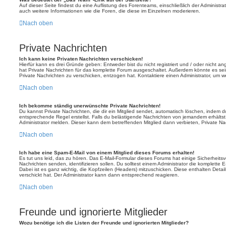
Auf dieser Seite findest du eine Auflistung des Forenteams, einschließlich der Administra
auch weitere Informationen wie die Foren, die diese im Einzelnen moderieren.
Nach oben
Private Nachrichten
Ich kann keine Privaten Nachrichten verschicken!
Hierfür kann es drei Gründe geben: Entweder bist du nicht registriert und / oder nicht a
hat Private Nachrichten für das komplette Forum ausgeschaltet. Außerdem könnte es sein
Private Nachrichten zu verschicken, entzogen hat. Kontaktiere einen Administrator, um we
Nach oben
Ich bekomme ständig unerwünschte Private Nachrichten!
Du kannst Private Nachrichten, die dir ein Mitglied sendet, automatisch löschen, indem 
entsprechende Regel erstellst. Falls du belästigende Nachrichten von jemandem erhälts
Administrator melden. Dieser kann dem betreffenden Mitglied dann verbieten, Private N
Nach oben
Ich habe eine Spam-E-Mail von einem Mitglied dieses Forums erhalten!
Es tut uns leid, das zu hören. Das E-Mail-Formular dieses Forums hat einige Sicherheits
Nachrichten senden, identifizieren sollen. Du solltest einem Administrator die komplette 
Dabei ist es ganz wichtig, die Kopfzeilen (Headers) mitzuschicken. Diese enthalten Detai
verschickt hat. Der Administrator kann dann entsprechend reagieren.
Nach oben
Freunde und ignorierte Mitglieder
Wozu benötige ich die Listen der Freunde und ignorierten Mitglieder?