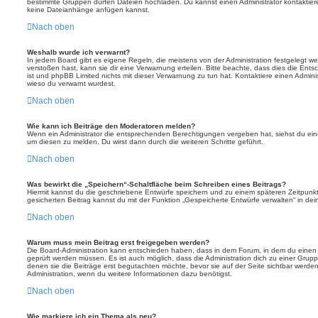
bestimmte Gruppen dürfen Dateien hochladen. Du kannst einen Administrator kontaktieren, 
keine Dateianhänge anfügen kannst.
Nach oben
Weshalb wurde ich verwarnt?
In jedem Board gibt es eigene Regeln, die meistens von der Administration festgelegt 
verstoßen hast, kann sie dir eine Verwarnung erteilen. Bitte beachte, dass dies die Ent
ist und phpBB Limited nichts mit dieser Verwarnung zu tun hat. Kontaktiere einen Administr
wieso du verwarnt wurdest.
Nach oben
Wie kann ich Beiträge den Moderatoren melden?
Wenn ein Administrator die entsprechenden Berechtigungen vergeben hat, siehst du eine
um diesen zu melden. Du wirst dann durch die weiteren Schritte geführt.
Nach oben
Was bewirkt die „Speichern“-Schaltfläche beim Schreiben eines Beitrags?
Hiermit kannst du die geschriebene Entwürfe speichern und zu einem späteren Zeitpunk
gesicherten Beitrag kannst du mit der Funktion „Gespeicherte Entwürfe verwalten“ in de
Nach oben
Warum muss mein Beitrag erst freigegeben werden?
Die Board-Administration kann entschieden haben, dass in dem Forum, in dem du einen Bei
geprüft werden müssen. Es ist auch möglich, dass die Administration dich zu einer Grup
denen sie die Beiträge erst begutachten möchte, bevor sie auf der Seite sichtbar werden.
Administration, wenn du weitere Informationen dazu benötigst.
Nach oben
Wie markiere ich ein Thema als neu?