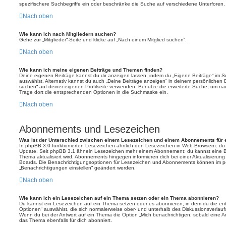
spezifischere Suchbegriffe ein oder beschränke die Suche auf verschiedene Unterforen.
Nach oben
Wie kann ich nach Mitgliedern suchen?
Gehe zur „Mitglieder“-Seite und klicke auf „Nach einem Mitglied suchen“.
Nach oben
Wie kann ich meine eigenen Beiträge und Themen finden?
Deine eigenen Beiträge kannst du dir anzeigen lassen, indem du „Eigene Beiträge“ im Sc
auswählst. Alternativ kannst du auch „Deine Beiträge anzeigen“ in deinem persönlichen 
suchen“ auf deiner eigenen Profilseite verwenden. Benutze die erweiterte Suche, um na
Trage dort die entsprechenden Optionen in die Suchmaske ein.
Nach oben
Abonnements und Lesezeichen
Was ist der Unterschied zwischen einem Lesezeichen und einem Abonnements für
In phpBB 3.0 funktionierten Lesezeichen ähnlich den Lesezeichen in Web-Browsern: du
Update. Seit phpBB 3.1 ähneln Lesezeichen mehr einem Abonnement: du kannst eine Be
Thema aktualisiert wird. Abonnements hingegen informieren dich bei einer Aktualisieru
Boards. Die Benachrichtigungsoptionen für Lesezeichen und Abonnements können im pe
„Benachrichtigungen einstellen“ geändert werden.
Nach oben
Wie kann ich ein Lesezeichen auf ein Thema setzen oder ein Thema abonnieren?
Du kannst ein Lesezeichen auf ein Thema setzen oder es abonnieren, in dem du die e
Optionen“ auswählst, die sich normalerweise ober- und unterhalb des Diskussionsverlau
Wenn du bei der Antwort auf ein Thema die Option „Mich benachrichtigen, sobald eine Ant
das Thema ebenfalls für dich abonniert.