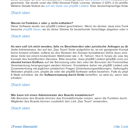
geschützt. Sie wurde unter der GNU General Public License, Version 2 (GPL-2.0) veröffen
Weitere Details findest du
auf der Seite von phpBB Limited
. Eine deutschsprachige Anlauf
Nach oben
Warum ist Funktion x oder y nicht enthalten?
Diese Software wurde von phpBB Limited geschrieben. Wenn du denkst, dass eine Funkt
besuche
phpBB Ideas
, wo du deine Stimme für bestehende Vorschläge abgeben oder n
Nach oben
An wen soll ich mich wenden, falls es Beschwerden oder juristische Anfragen zu d
Jeder Administrator, der auf der „Das Team“-Seite aufgeführt ist, ist ein geeigneter Kon
keine Antwort erhältst, solltest du den Besitzer der Domain kontaktieren (führe dazu ein
diese Seite bei einem kostenlosen Webhoster wie z. B. Yahoo!, free.fr, funpic.de usw. l
Kontakt des betreffenden Dienstes. Bitte beachte, dass phpBB Limited (phpBB.com) u
absolut keinen Einfluss
auf die Benutzung oder den oder die Benutzer der Forensoftwa
Verantwortung herangezogen werden können. Kontaktiere daher nie phpBB Limited oder
Zusammenhang mit jeglichen juristischen Fragen (Unterlassungserklärungen, Haftungsfr
Websiten phpbb.com, phpbb.de oder die phpBB-Software selbst beziehen. Falls du php
E-Mails schreibst, die die
Softwarenutzung durch Dritte
betreffen, so wirst du, wenn üb
erhalten.
Nach oben
Wie kann ich einen Administrator des Boards kontaktieren?
Alle Benutzer des Boards können das Kontaktformular nutzen, wenn die Funktion durch di
Mitglieder des Boards können zusätzlich den Link „Das Team“ verwenden.
Nach oben
Foren-Übersicht
Alle Coo