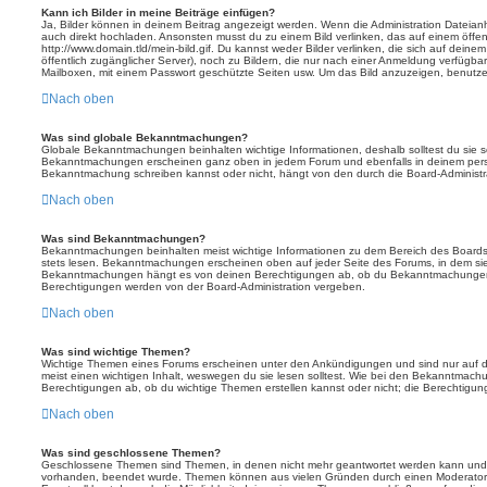
Kann ich Bilder in meine Beiträge einfügen?
Ja, Bilder können in deinem Beitrag angezeigt werden. Wenn die Administration Dateian
auch direkt hochladen. Ansonsten musst du zu einem Bild verlinken, das auf einem öffentl
http://www.domain.tld/mein-bild.gif. Du kannst weder Bilder verlinken, die sich auf deine
öffentlich zugänglicher Server), noch zu Bildern, die nur nach einer Anmeldung verfügbar
Mailboxen, mit einem Passwort geschützte Seiten usw. Um das Bild anzuzeigen, benutz
Nach oben
Was sind globale Bekanntmachungen?
Globale Bekanntmachungen beinhalten wichtige Informationen, deshalb solltest du sie s
Bekanntmachungen erscheinen ganz oben in jedem Forum und ebenfalls in deinem persö
Bekanntmachung schreiben kannst oder nicht, hängt von den durch die Board-Administ
Nach oben
Was sind Bekanntmachungen?
Bekanntmachungen beinhalten meist wichtige Informationen zu dem Bereich des Boards, i
stets lesen. Bekanntmachungen erscheinen oben auf jeder Seite des Forums, in dem sie 
Bekanntmachungen hängt es von deinen Berechtigungen ab, ob du Bekanntmachungen er
Berechtigungen werden von der Board-Administration vergeben.
Nach oben
Was sind wichtige Themen?
Wichtige Themen eines Forums erscheinen unter den Ankündigungen und sind nur auf d
meist einen wichtigen Inhalt, weswegen du sie lesen solltest. Wie bei den Bekanntmac
Berechtigungen ab, ob du wichtige Themen erstellen kannst oder nicht; die Berechtigunge
Nach oben
Was sind geschlossene Themen?
Geschlossene Themen sind Themen, in denen nicht mehr geantwortet werden kann und b
vorhanden, beendet wurde. Themen können aus vielen Gründen durch einen Moderator o