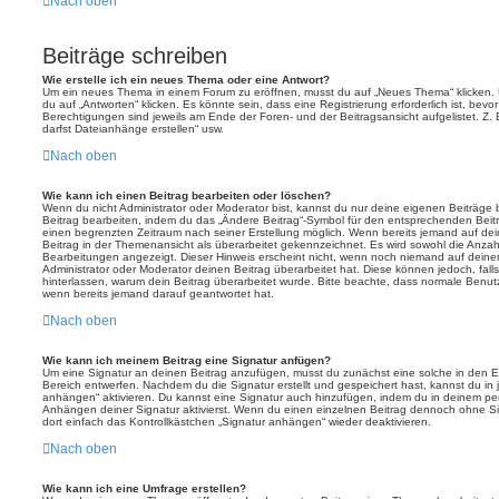
Nach oben
Beiträge schreiben
Wie erstelle ich ein neues Thema oder eine Antwort?
Um ein neues Thema in einem Forum zu eröffnen, musst du auf „Neues Thema“ klicken. 
du auf „Antworten“ klicken. Es könnte sein, dass eine Registrierung erforderlich ist, bev
Berechtigungen sind jeweils am Ende der Foren- und der Beitragsansicht aufgelistet. Z. 
darfst Dateianhänge erstellen“ usw.
Nach oben
Wie kann ich einen Beitrag bearbeiten oder löschen?
Wenn du nicht Administrator oder Moderator bist, kannst du nur deine eigenen Beiträge
Beitrag bearbeiten, indem du das „Ändere Beitrag“-Symbol für den entsprechenden Beitrag 
einen begrenzten Zeitraum nach seiner Erstellung möglich. Wenn bereits jemand auf dein
Beitrag in der Themenansicht als überarbeitet gekennzeichnet. Es wird sowohl die Anzahl
Bearbeitungen angezeigt. Dieser Hinweis erscheint nicht, wenn noch niemand auf deine
Administrator oder Moderator deinen Beitrag überarbeitet hat. Diese können jedoch, falls 
hinterlassen, warum dein Beitrag überarbeitet wurde. Bitte beachte, dass normale Benut
wenn bereits jemand darauf geantwortet hat.
Nach oben
Wie kann ich meinem Beitrag eine Signatur anfügen?
Um eine Signatur an deinen Beitrag anzufügen, musst du zunächst eine solche in den E
Bereich entwerfen. Nachdem du die Signatur erstellt und gespeichert hast, kannst du in
anhängen“ aktivieren. Du kannst eine Signatur auch hinzufügen, indem du in deinem p
Anhängen deiner Signatur aktivierst. Wenn du einen einzelnen Beitrag dennoch ohne Si
dort einfach das Kontrollkästchen „Signatur anhängen“ wieder deaktivieren.
Nach oben
Wie kann ich eine Umfrage erstellen?