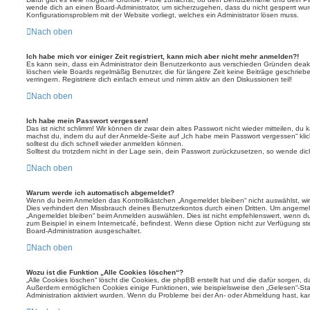
wende dich an einen Board-Administrator, um sicherzugehen, dass du nicht gesperrt wurde
Konfigurationsproblem mit der Website vorliegt, welches ein Administrator lösen muss.
Nach oben
Ich habe mich vor einiger Zeit registriert, kann mich aber nicht mehr anmelden?!
Es kann sein, dass ein Administrator dein Benutzerkonto aus verschieden Gründen deakt
löschen viele Boards regelmäßig Benutzer, die für längere Zeit keine Beiträge geschri
verringern. Registriere dich einfach erneut und nimm aktiv an den Diskussionen teil!
Nach oben
Ich habe mein Passwort vergessen!
Das ist nicht schlimm! Wir können dir zwar dein altes Passwort nicht wieder mitteilen, du
machst du, indem du auf der Anmelde-Seite auf „Ich habe mein Passwort vergessen“ kli
solltest du dich schnell wieder anmelden können.
Solltest du trotzdem nicht in der Lage sein, dein Passwort zurückzusetzen, so wende dic
Nach oben
Warum werde ich automatisch abgemeldet?
Wenn du beim Anmelden das Kontrollkästchen „Angemeldet bleiben“ nicht auswählst, wirs
Dies verhindert den Missbrauch deines Benutzerkontos durch einen Dritten. Um angemel
„Angemeldet bleiben“ beim Anmelden auswählen. Dies ist nicht empfehlenswert, wenn du
zum Beispiel in einem Internetcafé, befindest. Wenn diese Option nicht zur Verfügung st
Board-Administration ausgeschaltet.
Nach oben
Wozu ist die Funktion „Alle Cookies löschen“?
„Alle Cookies löschen“ löscht die Cookies, die phpBB erstellt hat und die dafür sorgen, 
Außerdem ermöglichen Cookies einige Funktionen, wie beispielsweise den „Gelesen“-Stat
Administration aktiviert wurden. Wenn du Probleme bei der An- oder Abmeldung hast, ka