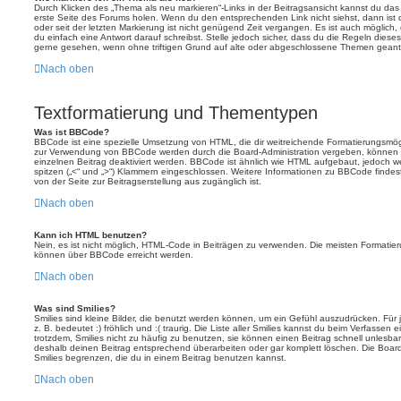
Durch Klicken des „Thema als neu markieren“-Links in der Beitragsansicht kannst du d
erste Seite des Forums holen. Wenn du den entsprechenden Link nicht siehst, dann ist d
oder seit der letzten Markierung ist nicht genügend Zeit vergangen. Es ist auch möglic
du einfach eine Antwort darauf schreibst. Stelle jedoch sicher, dass du die Regeln diese
gerne gesehen, wenn ohne triftigen Grund auf alte oder abgeschlossene Themen geantw
Nach oben
Textformatierung und Thementypen
Was ist BBCode?
BBCode ist eine spezielle Umsetzung von HTML, die dir weitreichende Formatierungsmögli
zur Verwendung von BBCode werden durch die Board-Administration vergeben, können j
einzelnen Beitrag deaktiviert werden. BBCode ist ähnlich wie HTML aufgebaut, jedoch wer
spitzen („<“ und „>“) Klammern eingeschlossen. Weitere Informationen zu BBCode findest d
von der Seite zur Beitragserstellung aus zugänglich ist.
Nach oben
Kann ich HTML benutzen?
Nein, es ist nicht möglich, HTML-Code in Beiträgen zu verwenden. Die meisten Formatier
können über BBCode erreicht werden.
Nach oben
Was sind Smilies?
Smilies sind kleine Bilder, die benutzt werden können, um ein Gefühl auszudrücken. Für 
z. B. bedeutet :) fröhlich und :( traurig. Die Liste aller Smilies kannst du beim Verfassen
trotzdem, Smilies nicht zu häufig zu benutzen, sie können einen Beitrag schnell unles
deshalb deinen Beitrag entsprechend überarbeiten oder gar komplett löschen. Die Board
Smilies begrenzen, die du in einem Beitrag benutzen kannst.
Nach oben