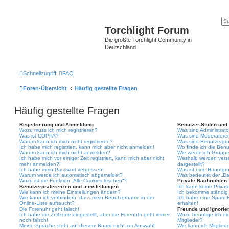
Torchlight Forum
Die größte Torchlight Community in
Deutschland
Schnellzugriff
FAQ
Foren-Übersicht
Häufig gestellte Fragen
Häufig gestellte Fragen
Registrierung und Anmeldung
Benutzer-Stufen und
Wozu muss ich mich registrieren?
Was sind Administrat
Was ist COPPA?
Was sind Moderatore
Warum kann ich mich nicht registrieren?
Was sind Benutzergr
Ich habe mich registriert, kann mich aber nicht anmelden!
Wo finde ich die Benu
Warum kann ich mich nicht anmelden?
Wie werde ich Gruppe
Ich habe mich vor einiger Zeit registriert, kann mich aber nicht
Weshalb werden vers
mehr anmelden?!
dargestellt?
Ich habe mein Passwort vergessen!
Was ist eine Hauptgr
Warum werde ich automatisch abgemeldet?
Was bedeutet der „Das
Wozu ist die Funktion „Alle Cookies löschen“?
Private Nachrichten
Benutzerpräferenzen und -einstellungen
Ich kann keine Privat
Wie kann ich meine Einstellungen ändern?
Ich bekomme ständig 
Wie kann ich verhindern, dass mein Benutzername in der
Ich habe eine Spam-E
Online-Liste auftaucht?
erhalten!
Die Forenuhr geht falsch!
Freunde und ignorier
Ich habe die Zeitzone eingestellt, aber die Forenuhr geht immer
Wozu benötige ich die
noch falsch!
Mitglieder?
Meine Sprache steht auf diesem Board nicht zur Auswahl!
Wie kann ich Mitgliede