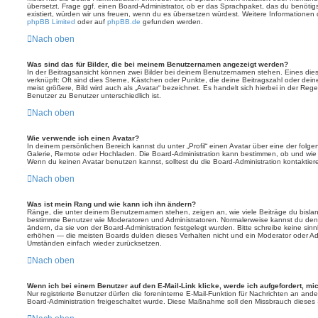
übersetzt. Frage ggf. einen Board-Administrator, ob er das Sprachpaket, das du benötigst,
existiert, würden wir uns freuen, wenn du es übersetzen würdest. Weitere Informatione
phpBB Limited
oder auf
phpBB.de
gefunden werden.
Nach oben
Was sind das für Bilder, die bei meinem Benutzernamen angezeigt werden?
In der Beitragsansicht können zwei Bilder bei deinem Benutzernamen stehen. Eines diese
verknüpft: Oft sind dies Sterne, Kästchen oder Punkte, die deine Beitragszahl oder de
meist größere, Bild wird auch als „Avatar“ bezeichnet. Es handelt sich hierbei in der Reg
Benutzer zu Benutzer unterschiedlich ist.
Nach oben
Wie verwende ich einen Avatar?
In deinem persönlichen Bereich kannst du unter „Profil“ einen Avatar über eine der folg
Galerie, Remote oder Hochladen. Die Board-Administration kann bestimmen, ob und wie
Wenn du keinen Avatar benutzen kannst, solltest du die Board-Administration kontaktier
Nach oben
Was ist mein Rang und wie kann ich ihn ändern?
Ränge, die unter deinem Benutzernamen stehen, zeigen an, wie viele Beiträge du bislang e
bestimmte Benutzer wie Moderatoren und Administratoren. Normalerweise kannst du den 
ändern, da sie von der Board-Administration festgelegt wurden. Bitte schreibe keine si
erhöhen — die meisten Boards dulden dieses Verhalten nicht und ein Moderator oder Adm
Umständen einfach wieder zurücksetzen.
Nach oben
Wenn ich bei einem Benutzer auf den E-Mail-Link klicke, werde ich aufgefordert, m
Nur registrierte Benutzer dürfen die foreninterne E-Mail-Funktion für Nachrichten an ande
Board-Administration freigeschaltet wurde. Diese Maßnahme soll den Missbrauch dieses