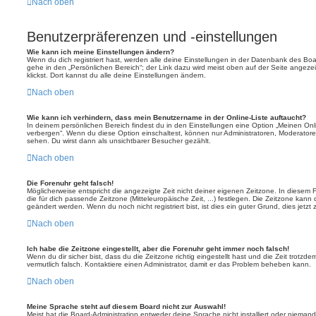
Nach oben
Benutzerpräferenzen und -einstellungen
Wie kann ich meine Einstellungen ändern?
Wenn du dich registriert hast, werden alle deine Einstellungen in der Datenbank des Bo
gehe in den „Persönlichen Bereich“; der Link dazu wird meist oben auf der Seite ange
klickst. Dort kannst du alle deine Einstellungen ändern.
Nach oben
Wie kann ich verhindern, dass mein Benutzername in der Online-Liste auftaucht?
In deinem persönlichen Bereich findest du in den Einstellungen eine Option „Meinen On
verbergen“. Wenn du diese Option einschaltest, können nur Administratoren, Moderatore
sehen. Du wirst dann als unsichtbarer Besucher gezählt.
Nach oben
Die Forenuhr geht falsch!
Möglicherweise entspricht die angezeigte Zeit nicht deiner eigenen Zeitzone. In diesem Fa
die für dich passende Zeitzone (Mitteleuropäische Zeit, ...) festlegen. Die Zeitzone kann
geändert werden. Wenn du noch nicht registriert bist, ist dies ein guter Grund, dies jetzt 
Nach oben
Ich habe die Zeitzone eingestellt, aber die Forenuhr geht immer noch falsch!
Wenn du dir sicher bist, dass du die Zeitzone richtig eingestellt hast und die Zeit trotzde
vermutlich falsch. Kontaktiere einen Administrator, damit er das Problem beheben kann.
Nach oben
Meine Sprache steht auf diesem Board nicht zur Auswahl!
Meist hat die Board-Administration entweder deine Sprache nicht installiert oder nieman