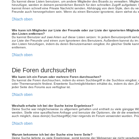
Du kannst diese Listen benutzen, um andere Mitglieder des Boards zu verwalten. Mitglied
hinzufügst, werden in deinem persönlichen Bereich für den schnellen Zugriff aufgelistet.
kannst ihnen schnell eine Private Nachricht senden. Abhängig von dem Style, den du v
Freunde auch hervorgehoben sein. Wenn du einen Benutzer ignorierst, dann siehst du s
Nach oben
Wie kann ich Mitglieder zur Liste der Freunde oder zur Liste der ignorierten Mitglie
den Listen entfernen?
Du kannst Benutzer auf zwei Arten auf diese Listen setzen: In jedem Benutzerprofil sieh
zur Liste der Freunde und einen zum Ignorieren des Benutzers. Außerdem kannst du im p
den Listen hinzufügen, indem du deren Benutzernamen eingibst. An gleicher Stelle kann
entfernen.
Nach oben
Die Foren durchsuchen
Wie kann ich ein Forum oder mehrere Foren durchsuchen?
Du kannst die Foren durchsuchen, indem du einen Suchbegriff in die Suchbox eingibst, d
oder Themenansicht findest. Erweiterte Suchmöglichkeiten erhältst du, indem du den „Erw
jeder Seite des Forums aus verfügbar ist.
Nach oben
Weshalb erhalte ich bei der Suche keine Ergebnisse?
Deine Suche war möglicherweise zu allgemein gehalten und enthielt zu viele gängige Wör
werden. Stelle eine spezifischere Anfrage und benutze die Optionen, die dir die erweiter
auch möglich, dass dein(e) Suchbegriff(e) hier nirgends im Forum verwendet wurden. Prüf
Nach oben
Warum bekomme ich bei der Suche eine leere Seite?
Deine Suche lieferte zu viele Ergebnisse, somit konnte der Webserver sie nicht verarbei