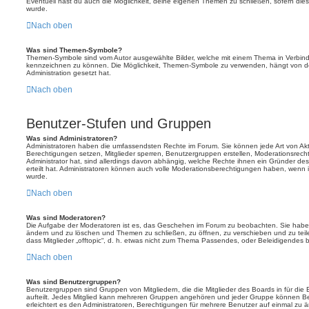
Eventuell hast du auch die Möglichkeit, deine eigenen Themen zu schließen, sofern dies
wurde.
Nach oben
Was sind Themen-Symbole?
Themen-Symbole sind vom Autor ausgewählte Bilder, welche mit einem Thema in Verbin
kennzeichnen zu können. Die Möglichkeit, Themen-Symbole zu verwenden, hängt von de
Administration gesetzt hat.
Nach oben
Benutzer-Stufen und Gruppen
Was sind Administratoren?
Administratoren haben die umfassendsten Rechte im Forum. Sie können jede Art von Akt
Berechtigungen setzen, Mitglieder sperren, Benutzergruppen erstellen, Moderationsrech
Administrator hat, sind allerdings davon abhängig, welche Rechte ihnen ein Gründer des
erteilt hat. Administratoren können auch volle Moderationsberechtigungen haben, wenn 
wurde.
Nach oben
Was sind Moderatoren?
Die Aufgabe der Moderatoren ist es, das Geschehen im Forum zu beobachten. Sie haben
ändern und zu löschen und Themen zu schließen, zu öffnen, zu verschieben und zu teil
dass Mitglieder „offtopic“, d. h. etwas nicht zum Thema Passendes, oder Beleidigendes 
Nach oben
Was sind Benutzergruppen?
Benutzergruppen sind Gruppen von Mitgliedern, die die Mitglieder des Boards in für die 
aufteilt. Jedes Mitglied kann mehreren Gruppen angehören und jeder Gruppe können Be
erleichtert es den Administratoren, Berechtigungen für mehrere Benutzer auf einmal zu 