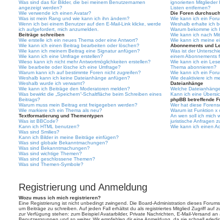
Was sind das für Bilder, die bei meinem Benutzernamen
ignorierten Mitgliede
angezeigt werden?
Listen entfernen?
Wie verwende ich einen Avatar?
Die Foren durchsuc
Was ist mein Rang und wie kann ich ihn ändern?
Wie kann ich ein For
Wenn ich bei einem Benutzer auf den E-Mail-Link klicke, werde
Weshalb erhalte ich 
ich aufgefordert, mich anzumelden.
Warum bekomme ich be
Beiträge schreiben
Wie kann ich nach Mi
Wie erstelle ich ein neues Thema oder eine Antwort?
Wie kann ich meine e
Wie kann ich einen Beitrag bearbeiten oder löschen?
Abonnements und L
Wie kann ich meinem Beitrag eine Signatur anfügen?
Was ist der Untersch
Wie kann ich eine Umfrage erstellen?
einem Abonnements f
Wieso kann ich nicht mehr Antwortmöglichkeiten erstellen?
Wie kann ich ein Les
Wie bearbeite oder lösche ich eine Umfrage?
Thema abonnieren?
Warum kann ich auf bestimmte Foren nicht zugreifen?
Wie kann ich ein For
Weshalb kann ich keine Dateianhänge anfügen?
Wie deaktiviere ich 
Weshalb wurde ich verwarnt?
Dateianhänge
Wie kann ich Beiträge den Moderatoren melden?
Welche Dateianhänge 
Was bewirkt die „Speichern“-Schaltfläche beim Schreiben eines
Kann ich eine Übersic
Beitrags?
phpBB betreffende F
Warum muss mein Beitrag erst freigegeben werden?
Wer hat diese Forenso
Wie markiere ich ein Thema als neu?
Warum ist Funktion x 
Textformatierung und Thementypen
An wen soll ich mich
Was ist BBCode?
juristische Anfragen 
Kann ich HTML benutzen?
Wie kann ich einen Ad
Was sind Smilies?
Kann ich Bilder in meine Beiträge einfügen?
Was sind globale Bekanntmachungen?
Was sind Bekanntmachungen?
Was sind wichtige Themen?
Was sind geschlossene Themen?
Was sind Themen-Symbole?
Registrierung und Anmeldung
Wozu muss ich mich registrieren?
Eine Registrierung ist nicht unbedingt zwingend. Die Board-Administration dieses Forums 
um Beiträge zu schreiben. Auf jeden Fall erhältst du als registriertes Mitglied Zugriff auf
zur Verfügung stehen: zum Beispiel Avatarbilder, Private Nachrichten, E-Mail-Versand an an
Benutzergruppen und so weiter. Wir empfehlen dir eine Anmeldung, da sie schnell erledigt i