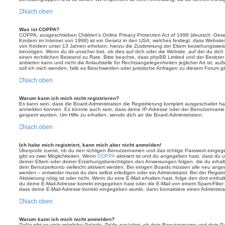
Nach oben
Was ist COPPA?
COPPA, ausgeschrieben Children’s Online Privacy Protection Act of 1998 (deutsch: Ges
Kindern im Internet von 1998) ist ein Gesetz in den USA, welches festlegt, dass Website
von Kindern unter 13 Jahren erheben, hierzu die Zustimmung der Eltern beziehungswei
benötigen. Wenn du dir unsicher bist, ob dies auf dich oder die Website, auf der du dich zu
einen rechtlichen Beistand zu Rate. Bitte beachte, dass phpBB Limited und der Besitze
anbieten kann und nicht die Anlaufstelle für Rechtsangelegenheiten jeglicher Art ist; au
soll ich mich wenden, falls es Beschwerden oder juristische Anfragen zu diesem Forum g
Nach oben
Warum kann ich mich nicht registrieren?
Es kann sein, dass die Board-Administration die Registrierung komplett ausgeschaltet h
anmelden können. Es könnte auch sein, dass deine IP-Adresse oder der Benutzername, m
gesperrt wurden. Um Hilfe zu erhalten, wende dich an die Board-Administration.
Nach oben
Ich habe mich registriert, kann mich aber nicht anmelden!
Überprüfe zuerst, ob du den richtigen Benutzernamen und das richtige Passwort einge
gibt es zwei Möglichkeiten. Wenn
COPPA
aktiviert ist und du angegeben hast, dass du un
deiner Eltern oder deiner Erziehungsberechtigten den Anweisungen folgen, die du erhalte
dein Benutzerkonto vielleicht aktiviert werden. Bei einigen Boards müssen alle neu angem
werden – entweder musst du dies selbst erledigen oder ein Administrator. Bei der Registri
Aktivierung nötig ist oder nicht. Wenn du eine E-Mail erhalten hast, folge den dort ent
du deine E-Mail-Adresse korrekt eingegeben hast oder die E-Mail von einem Spam-Filter b
dass deine E-Mail-Adresse korrekt eingegeben wurde, dann kontaktiere einen Administrat
Nach oben
Warum kann ich mich nicht anmelden?
Dafür gibt es viele mögliche Gründe. Prüfe zunächst, ob dein Benutzername und dein Pass