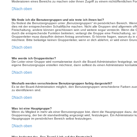
Moderatoren eines Bereichs zu machen oder ihnen Zugriff zu einem nichtöffentlichen F
Nach oben
Wo finde ich die Benutzergruppen und wie trete ich ihnen bei?
Du findest die Benutzergruppen unter „Benutzergruppen“ im persönlichen Bereich. Wenn 
dies mit der entsprechenden Schaltfläche machen. Nicht alle Gruppen sind allgemein offe
Freischaltung, andere können geschlossen sein und weitere sogar versteckt. Wenn die Gr
durch die entsprechende Funktion beitreten; verlangt die Gruppe eine Freischaltung, so 
Gruppenleiter muss daraufhin deinen Antrag annehmen. Er könnte fragen, warum du i
möchtest. Bitte belästige keinen Gruppenleiter, wenn er dich ablehnt, er wird einen Gru
Nach oben
Wie werde ich Gruppenleiter?
Der Leiter einer Gruppe wird normalerweise durch die Board-Administration festgelegt, w
eigene Benutzergruppe erstellen möchtest, dann solltest du einen Administrator kontakti
Nach oben
Weshalb werden verschiedene Benutzergruppen farbig dargestellt?
Es ist der Board-Administration möglich, den Benutzergruppen verschiedene Farben zuzut
zu identifizieren sind.
Nach oben
Was ist eine Hauptgruppe?
Wenn du Mitglied in mehr als einer Benutzergruppe bist, dient die Hauptgruppe dazu, 
Gruppenrang, der bei dir standardmäßig angezeigt wird, festzulegen. Ein Administrator 
Hauptgruppe im persönlichen Bereich selbst festzulegen.
Nach oben
Was bedeutet der „Das Team“-Link auf der Startseite?