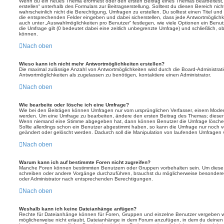
Wenn du ein neues Thema eröffnest oder den ersten Beitrag eines Themas bearbeitest, 
erstellen“ unterhalb des Formulars zur Beitragserstellung. Solltest du diesen Bereich ni
wahrscheinlich nicht die Berechtigung, Umfragen zu erstellen. Du solltest einen Titel un
die entsprechenden Felder eingeben und dabei sicherstellen, dass jede Antwortmöglichkei
auch unter „Auswahlmöglichkeiten pro Benutzer“ festlegen, wie viele Optionen ein Benutz
die Umfrage gilt (0 bedeutet dabei eine zeitlich unbegrenzte Umfrage) und schließlich, 
können.
Nach oben
Wieso kann ich nicht mehr Antwortmöglichkeiten erstellen?
Die maximal zulässige Anzahl von Antwortmöglichkeiten wird durch die Board-Administrat
Antwortmöglichkeiten als zugelassen zu benötigen, kontaktiere einen Administrator.
Nach oben
Wie bearbeite oder lösche ich eine Umfrage?
Wie bei den Beiträgen können Umfragen nur vom ursprünglichen Verfasser, einem Modera
werden. Um eine Umfrage zu bearbeiten, ändere den ersten Beitrag des Themas; dieser i
Wenn niemand eine Stimme abgegeben hat, dann können Benutzer die Umfrage löschen
Sollte allerdings schon ein Benutzer abgestimmt haben, so kann die Umfrage nur noch 
geändert oder gelöscht werden. Dadurch soll die Manipulation von laufenden Umfragen 
Nach oben
Warum kann ich auf bestimmte Foren nicht zugreifen?
Manche Foren können bestimmten Benutzern oder Gruppen vorbehalten sein. Um diese e
schreiben oder andere Vorgänge durchzuführen, brauchst du möglicherweise besondere
oder Administrator nach entsprechenden Berechtigungen.
Nach oben
Weshalb kann ich keine Dateianhänge anfügen?
Rechte für Dateianhänge können für Foren, Gruppen und einzelne Benutzer vergeben we
möglicherweise nicht erlaubt, Dateianhänge in dem Forum anzufügen, in dem du deinen 