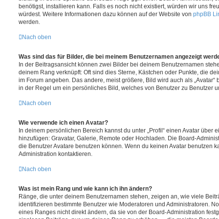
benötigst, installieren kann. Falls es noch nicht existiert, würden wir uns f
würdest. Weitere Informationen dazu können auf der Website von
phpBB Li
werden.
Nach oben
Was sind das für Bilder, die bei meinem Benutzernamen angezeigt werd
In der Beitragsansicht können zwei Bilder bei deinem Benutzernamen stehen.
deinem Rang verknüpft: Oft sind dies Sterne, Kästchen oder Punkte, die de
im Forum angeben. Das andere, meist größere, Bild wird auch als „Avatar“ b
in der Regel um ein persönliches Bild, welches von Benutzer zu Benutzer unt
Nach oben
Wie verwende ich einen Avatar?
In deinem persönlichen Bereich kannst du unter „Profil“ einen Avatar über 
hinzufügen: Gravatar, Galerie, Remote oder Hochladen. Die Board-Adminis
die Benutzer Avatare benutzen können. Wenn du keinen Avatar benutzen kan
Administration kontaktieren.
Nach oben
Was ist mein Rang und wie kann ich ihn ändern?
Ränge, die unter deinem Benutzernamen stehen, zeigen an, wie viele Beiträg
identifizieren bestimmte Benutzer wie Moderatoren und Administratoren. N
eines Ranges nicht direkt ändern, da sie von der Board-Administration festg