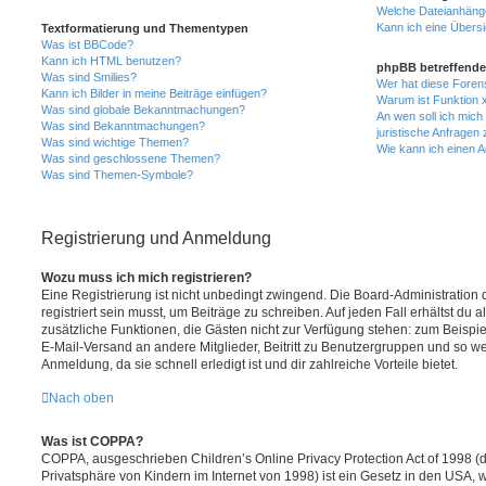
Welche Dateianhänge
Kann ich eine Übersi
Textformatierung und Thementypen
Was ist BBCode?
Kann ich HTML benutzen?
phpBB betreffende
Was sind Smilies?
Wer hat diese Foren
Kann ich Bilder in meine Beiträge einfügen?
Warum ist Funktion x
Was sind globale Bekanntmachungen?
An wen soll ich mic
Was sind Bekanntmachungen?
juristische Anfragen
Was sind wichtige Themen?
Wie kann ich einen A
Was sind geschlossene Themen?
Was sind Themen-Symbole?
Registrierung und Anmeldung
Wozu muss ich mich registrieren?
Eine Registrierung ist nicht unbedingt zwingend. Die Board-Administration
registriert sein musst, um Beiträge zu schreiben. Auf jeden Fall erhältst du als
zusätzliche Funktionen, die Gästen nicht zur Verfügung stehen: zum Beispiel
E-Mail-Versand an andere Mitglieder, Beitritt zu Benutzergruppen und so wei
Anmeldung, da sie schnell erledigt ist und dir zahlreiche Vorteile bietet.
Nach oben
Was ist COPPA?
COPPA, ausgeschrieben Children’s Online Privacy Protection Act of 1998 (
Privatsphäre von Kindern im Internet von 1998) ist ein Gesetz in den USA, w