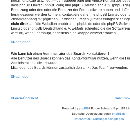
free.fr, funpic.de usw. liegt — den Support oder den Abuse-Kontakt des betr
dass phpBB Limited (phpBB.com) und phpBB Deutschland e. V. (phpBB.de
Benutzung oder den oder die Benutzer der Forensoftware haben und dafür 
herangezogen werden können. Kontaktiere daher nie phpBB Limited oder p
Zusammenhang mit jeglichen juristischen Fragen (Unterlassungserklärunge
nicht direkt
auf die Websiten phpbb.com, phpbb.de oder die phpBB-Softwar
Limited oder phpBB Deutschland e. V. E-Mails schreibst, die die
Softwarenu
wirst du, wenn überhaupt, höchstens eine knappe Antwort erhalten.
Nach oben
Wie kann ich einen Administrator des Boards kontaktieren?
Alle Benutzer des Boards können das Kontaktformular nutzen, wenn die Fun
Administration aktiviert wurde.
Mitglieder des Boards können zusätzlich den Link „Das Team“ verwenden.
Nach oben
Foren-Übersicht
Alle Coo
Powered by
phpBB
® Forum Software © phpBB Lim
Deutsche Übersetzung durch
phpBB.de
Datenschutz
|
Nutzungsbedingungen