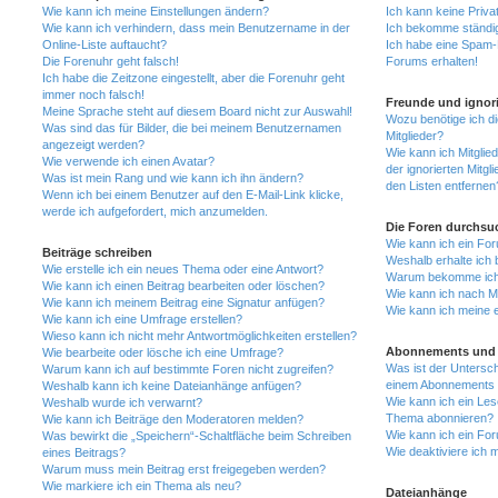
Wie kann ich meine Einstellungen ändern?
Ich kann keine Priva
Wie kann ich verhindern, dass mein Benutzername in der
Ich bekomme ständig
Online-Liste auftaucht?
Ich habe eine Spam-E
Die Forenuhr geht falsch!
Forums erhalten!
Ich habe die Zeitzone eingestellt, aber die Forenuhr geht
immer noch falsch!
Freunde und ignori
Meine Sprache steht auf diesem Board nicht zur Auswahl!
Wozu benötige ich di
Was sind das für Bilder, die bei meinem Benutzernamen
Mitglieder?
angezeigt werden?
Wie kann ich Mitglied
Wie verwende ich einen Avatar?
der ignorierten Mitg
Was ist mein Rang und wie kann ich ihn ändern?
den Listen entfernen
Wenn ich bei einem Benutzer auf den E-Mail-Link klicke,
werde ich aufgefordert, mich anzumelden.
Die Foren durchsu
Wie kann ich ein Fo
Beiträge schreiben
Weshalb erhalte ich 
Wie erstelle ich ein neues Thema oder eine Antwort?
Warum bekomme ich b
Wie kann ich einen Beitrag bearbeiten oder löschen?
Wie kann ich nach M
Wie kann ich meinem Beitrag eine Signatur anfügen?
Wie kann ich meine 
Wie kann ich eine Umfrage erstellen?
Wieso kann ich nicht mehr Antwortmöglichkeiten erstellen?
Abonnements und 
Wie bearbeite oder lösche ich eine Umfrage?
Was ist der Untersc
Warum kann ich auf bestimmte Foren nicht zugreifen?
einem Abonnements 
Weshalb kann ich keine Dateianhänge anfügen?
Wie kann ich ein Les
Weshalb wurde ich verwarnt?
Thema abonnieren?
Wie kann ich Beiträge den Moderatoren melden?
Wie kann ich ein Fo
Was bewirkt die „Speichern“-Schaltfläche beim Schreiben
Wie deaktiviere ich
eines Beitrags?
Warum muss mein Beitrag erst freigegeben werden?
Wie markiere ich ein Thema als neu?
Dateianhänge