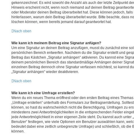
gekennzeichnet. Es wird sowohl die Anzahl als auch der letzte Zeitpunkt d
Hinweis erscheint nicht, wenn noch niemand auf deinen Beitrag geantwortet
oder Moderator deinen Beitrag überarbeitet hat. Diese können jedoch, falls s
hinterlassen, warum dein Beitrag überarbeitet wurde. Bitte beachte, dass n
löschen können, wenn bereits jemand darauf geantwortet hat.
Nach oben
Wie kann ich meinem Beitrag eine Signatur anfügen?
Um eine Signatur an deinen Beitrag anzufügen, musst du zunächst eine sol
persönlichen Bereich entwerfen. Nachdem du die Signatur erstellt und gesp
Beitrag das Kästchen „Signatur anhängen“ aktivieren. Du kannst eine Signa
deinem persönlichen Bereich das standardmäßige Anhängen deiner Signatu
einzelnen Beitrag dennoch ohne Signatur verfassen möchtest, so kannst du 
„Signatur anhängen“ wieder deaktivieren.
Nach oben
Wie kann ich eine Umfrage erstellen?
Wenn du ein neues Thema eröffnest oder den ersten Beitrag eines Themas be
„Umfrage erstellen“ unterhalb des Formulars zur Beitragserstellung. Solltes
können, so hast du wahrscheinlich nicht die Berechtigung, Umfragen zu erste
mindestens zwei Antwortmöglichkeiten in die entsprechenden Felder eingeb
jede Antwortmöglichkeit in einer eigenen Zeile steht. Du kannst auch unter
Benutzer“ festlegen, wie viele Optionen ein Benutzer auswählen kann, welche
bedeutet dabei eine zeitlich unbegrenzte Umfrage) und schließlich, ob die
können.