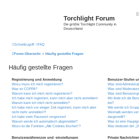
Torchlight Forum
Die größte Torchlight Community in
Deutschland
Schnellzugriff
FAQ
Foren-Übersicht
Häufig gestellte Fragen
Häufig gestellte Fragen
Registrierung und Anmeldung
Benutzer-Stufen u
Wozu muss ich mich registrieren?
Was sind Administra
Was ist COPPA?
Was sind Moderator
Warum kann ich mich nicht registrieren?
Was sind Benutzerg
Ich habe mich registriert, kann mich aber nicht anmelden!
Wo finde ich die Ben
Warum kann ich mich nicht anmelden?
bei?
Ich habe mich vor einiger Zeit registriert, kann mich aber
Wie werde ich Grupp
nicht mehr anmelden?!
Weshalb werden ver
Ich habe mein Passwort vergessen!
dargestellt?
Warum werde ich automatisch abgemeldet?
Was ist eine Hauptg
Wozu ist die Funktion „Alle Cookies löschen“?
Was bedeutet der „Da
Benutzerpräferenzen und -einstellungen
Private Nachrichte