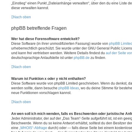
„Einstieg“ einen Punkt „Dateianhänge verwalten“, über den du eine Liste d
diese verwalten kannst.
Nach oben
phpBB betreffende Fragen
Wer hat diese Forensoftware entwickelt?
Diese Software (in ihrer unmodifizierten Fassung) wurde von
phpBB Limite
urheberrechtlich geschützt. Sie wurde unter der GNU General Public License
und kann frei vertrieben werden. Weitere Details findest du
auf der Seite v
deutschsprachige Anlaufstelle ist unter
phpBB.de
zu finden.
Nach oben
Warum ist Funktion x oder y nicht enthalten?
Diese Software wurde von phpBB Limited geschrieben. Wenn du denkst, das
werden sollte, dann besuche
phpBB Ideas
, wo du deine Stimme für beste
neue Funktionen vorschlagen kannst.
Nach oben
An wen soll ich mich wenden, falls es Beschwerden oder juristische An
Jeder Administrator, der auf der „Das Team“-Seite aufgeführt ist, ist ein geei
Beschwerde. Wenn du so keine Antwort erhältst, solltest du den Besitzer de
eine
„WHOIS“-Abfrage
durch) oder — falls diese Seite bei einem kostenlos