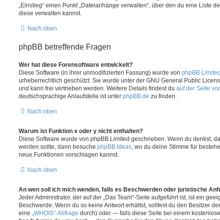
„Einstieg“ einen Punkt „Dateianhänge verwalten“, über den du eine Liste d
diese verwalten kannst.
Nach oben
phpBB betreffende Fragen
Wer hat diese Forensoftware entwickelt?
Diese Software (in ihrer unmodifizierten Fassung) wurde von
phpBB Limite
urheberrechtlich geschützt. Sie wurde unter der GNU General Public License
und kann frei vertrieben werden. Weitere Details findest du
auf der Seite v
deutschsprachige Anlaufstelle ist unter
phpBB.de
zu finden.
Nach oben
Warum ist Funktion x oder y nicht enthalten?
Diese Software wurde von phpBB Limited geschrieben. Wenn du denkst, das
werden sollte, dann besuche
phpBB Ideas
, wo du deine Stimme für beste
neue Funktionen vorschlagen kannst.
Nach oben
An wen soll ich mich wenden, falls es Beschwerden oder juristische An
Jeder Administrator, der auf der „Das Team“-Seite aufgeführt ist, ist ein geei
Beschwerde. Wenn du so keine Antwort erhältst, solltest du den Besitzer de
eine
„WHOIS“-Abfrage
durch) oder — falls diese Seite bei einem kostenlos