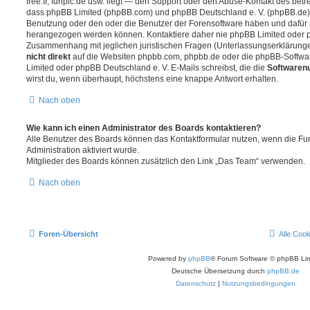
free.fr, funpic.de usw. liegt — den Support oder den Abuse-Kontakt des betr
dass phpBB Limited (phpBB.com) und phpBB Deutschland e. V. (phpBB.de
Benutzung oder den oder die Benutzer der Forensoftware haben und dafür 
herangezogen werden können. Kontaktiere daher nie phpBB Limited oder p
Zusammenhang mit jeglichen juristischen Fragen (Unterlassungserklärunge
nicht direkt
auf die Websiten phpbb.com, phpbb.de oder die phpBB-Softwar
Limited oder phpBB Deutschland e. V. E-Mails schreibst, die die
Softwarenu
wirst du, wenn überhaupt, höchstens eine knappe Antwort erhalten.
Nach oben
Wie kann ich einen Administrator des Boards kontaktieren?
Alle Benutzer des Boards können das Kontaktformular nutzen, wenn die Fun
Administration aktiviert wurde.
Mitglieder des Boards können zusätzlich den Link „Das Team“ verwenden.
Nach oben
Foren-Übersicht
Alle Coo
Powered by
phpBB
® Forum Software © phpBB Lim
Deutsche Übersetzung durch
phpBB.de
Datenschutz
|
Nutzungsbedingungen