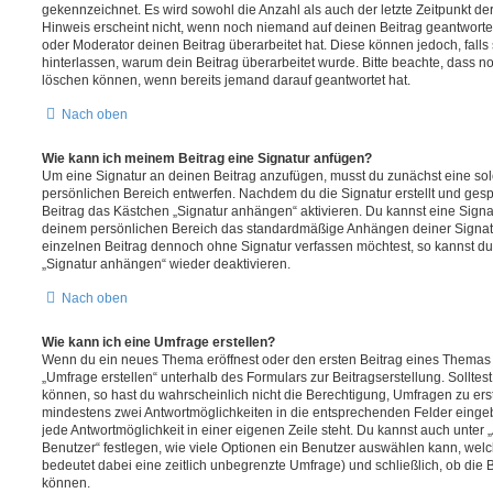
gekennzeichnet. Es wird sowohl die Anzahl als auch der letzte Zeitpunkt d
Hinweis erscheint nicht, wenn noch niemand auf deinen Beitrag geantwortet
oder Moderator deinen Beitrag überarbeitet hat. Diese können jedoch, falls s
hinterlassen, warum dein Beitrag überarbeitet wurde. Bitte beachte, dass n
löschen können, wenn bereits jemand darauf geantwortet hat.
Nach oben
Wie kann ich meinem Beitrag eine Signatur anfügen?
Um eine Signatur an deinen Beitrag anzufügen, musst du zunächst eine sol
persönlichen Bereich entwerfen. Nachdem du die Signatur erstellt und gesp
Beitrag das Kästchen „Signatur anhängen“ aktivieren. Du kannst eine Signa
deinem persönlichen Bereich das standardmäßige Anhängen deiner Signatu
einzelnen Beitrag dennoch ohne Signatur verfassen möchtest, so kannst du 
„Signatur anhängen“ wieder deaktivieren.
Nach oben
Wie kann ich eine Umfrage erstellen?
Wenn du ein neues Thema eröffnest oder den ersten Beitrag eines Themas be
„Umfrage erstellen“ unterhalb des Formulars zur Beitragserstellung. Solltes
können, so hast du wahrscheinlich nicht die Berechtigung, Umfragen zu erste
mindestens zwei Antwortmöglichkeiten in die entsprechenden Felder eingeb
jede Antwortmöglichkeit in einer eigenen Zeile steht. Du kannst auch unter
Benutzer“ festlegen, wie viele Optionen ein Benutzer auswählen kann, welche
bedeutet dabei eine zeitlich unbegrenzte Umfrage) und schließlich, ob die
können.