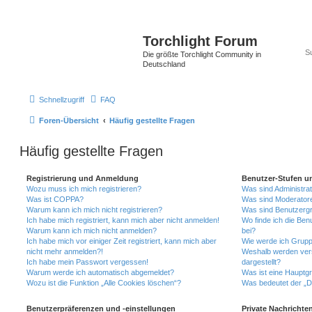
Torchlight Forum
Die größte Torchlight Community in
Deutschland
Schnellzugriff
FAQ
Foren-Übersicht
Häufig gestellte Fragen
Häufig gestellte Fragen
Registrierung und Anmeldung
Benutzer-Stufen u
Wozu muss ich mich registrieren?
Was sind Administra
Was ist COPPA?
Was sind Moderator
Warum kann ich mich nicht registrieren?
Was sind Benutzerg
Ich habe mich registriert, kann mich aber nicht anmelden!
Wo finde ich die Ben
Warum kann ich mich nicht anmelden?
bei?
Ich habe mich vor einiger Zeit registriert, kann mich aber
Wie werde ich Grupp
nicht mehr anmelden?!
Weshalb werden ver
Ich habe mein Passwort vergessen!
dargestellt?
Warum werde ich automatisch abgemeldet?
Was ist eine Hauptg
Wozu ist die Funktion „Alle Cookies löschen“?
Was bedeutet der „Da
Benutzerpräferenzen und -einstellungen
Private Nachrichte