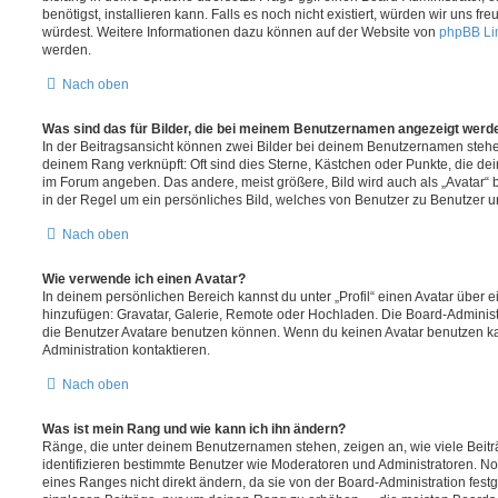
benötigst, installieren kann. Falls es noch nicht existiert, würden wir uns f
würdest. Weitere Informationen dazu können auf der Website von
phpBB Li
werden.
Nach oben
Was sind das für Bilder, die bei meinem Benutzernamen angezeigt werd
In der Beitragsansicht können zwei Bilder bei deinem Benutzernamen stehen.
deinem Rang verknüpft: Oft sind dies Sterne, Kästchen oder Punkte, die de
im Forum angeben. Das andere, meist größere, Bild wird auch als „Avatar“ b
in der Regel um ein persönliches Bild, welches von Benutzer zu Benutzer unt
Nach oben
Wie verwende ich einen Avatar?
In deinem persönlichen Bereich kannst du unter „Profil“ einen Avatar über 
hinzufügen: Gravatar, Galerie, Remote oder Hochladen. Die Board-Adminis
die Benutzer Avatare benutzen können. Wenn du keinen Avatar benutzen kan
Administration kontaktieren.
Nach oben
Was ist mein Rang und wie kann ich ihn ändern?
Ränge, die unter deinem Benutzernamen stehen, zeigen an, wie viele Beiträg
identifizieren bestimmte Benutzer wie Moderatoren und Administratoren. N
eines Ranges nicht direkt ändern, da sie von der Board-Administration festg