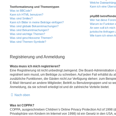
Welche Dateianhänge
Kann ich eine Übersi
Textformatierung und Thementypen
Was ist BBCode?
Kann ich HTML benutzen?
phpBB betreffende
Was sind Smilies?
Wer hat diese Foren
Kann ich Bilder in meine Beiträge einfügen?
Warum ist Funktion x
Was sind globale Bekanntmachungen?
An wen soll ich mic
Was sind Bekanntmachungen?
juristische Anfragen
Was sind wichtige Themen?
Wie kann ich einen A
Was sind geschlossene Themen?
Was sind Themen-Symbole?
Registrierung und Anmeldung
Wozu muss ich mich registrieren?
Eine Registrierung ist nicht unbedingt zwingend. Die Board-Administration
registriert sein musst, um Beiträge zu schreiben. Auf jeden Fall erhältst du als
zusätzliche Funktionen, die Gästen nicht zur Verfügung stehen: zum Beispiel
E-Mail-Versand an andere Mitglieder, Beitritt zu Benutzergruppen und so wei
Anmeldung, da sie schnell erledigt ist und dir zahlreiche Vorteile bietet.
Nach oben
Was ist COPPA?
COPPA, ausgeschrieben Children’s Online Privacy Protection Act of 1998 (
Privatsphäre von Kindern im Internet von 1998) ist ein Gesetz in den USA, w