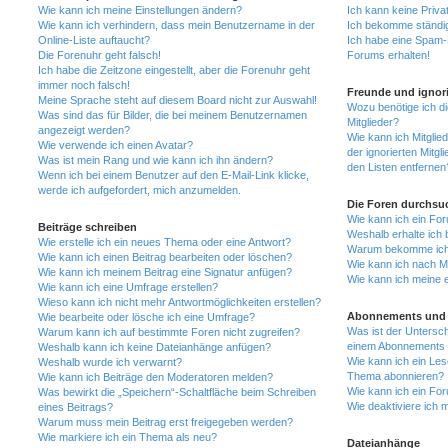
Wie kann ich meine Einstellungen ändern?
Ich kann keine Priva
Wie kann ich verhindern, dass mein Benutzername in der
Ich bekomme ständig
Online-Liste auftaucht?
Ich habe eine Spam-E
Die Forenuhr geht falsch!
Forums erhalten!
Ich habe die Zeitzone eingestellt, aber die Forenuhr geht
immer noch falsch!
Freunde und ignori
Meine Sprache steht auf diesem Board nicht zur Auswahl!
Wozu benötige ich di
Was sind das für Bilder, die bei meinem Benutzernamen
Mitglieder?
angezeigt werden?
Wie kann ich Mitglied
Wie verwende ich einen Avatar?
der ignorierten Mitg
Was ist mein Rang und wie kann ich ihn ändern?
den Listen entfernen
Wenn ich bei einem Benutzer auf den E-Mail-Link klicke,
werde ich aufgefordert, mich anzumelden.
Die Foren durchsu
Wie kann ich ein Fo
Beiträge schreiben
Weshalb erhalte ich 
Wie erstelle ich ein neues Thema oder eine Antwort?
Warum bekomme ich b
Wie kann ich einen Beitrag bearbeiten oder löschen?
Wie kann ich nach M
Wie kann ich meinem Beitrag eine Signatur anfügen?
Wie kann ich meine 
Wie kann ich eine Umfrage erstellen?
Wieso kann ich nicht mehr Antwortmöglichkeiten erstellen?
Abonnements und 
Wie bearbeite oder lösche ich eine Umfrage?
Was ist der Untersc
Warum kann ich auf bestimmte Foren nicht zugreifen?
einem Abonnements 
Weshalb kann ich keine Dateianhänge anfügen?
Wie kann ich ein Les
Weshalb wurde ich verwarnt?
Thema abonnieren?
Wie kann ich Beiträge den Moderatoren melden?
Wie kann ich ein Fo
Was bewirkt die „Speichern“-Schaltfläche beim Schreiben
Wie deaktiviere ich
eines Beitrags?
Warum muss mein Beitrag erst freigegeben werden?
Wie markiere ich ein Thema als neu?
Dateianhänge