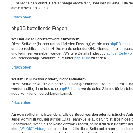
„Einstieg“ einen Punkt „Dateianhänge verwalten“, über den du eine Liste d
diese verwalten kannst.
Nach oben
phpBB betreffende Fragen
Wer hat diese Forensoftware entwickelt?
Diese Software (in ihrer unmodifizierten Fassung) wurde von
phpBB Limite
urheberrechtlich geschützt. Sie wurde unter der GNU General Public License
und kann frei vertrieben werden. Weitere Details findest du
auf der Seite v
deutschsprachige Anlaufstelle ist unter
phpBB.de
zu finden.
Nach oben
Warum ist Funktion x oder y nicht enthalten?
Diese Software wurde von phpBB Limited geschrieben. Wenn du denkst, das
werden sollte, dann besuche
phpBB Ideas
, wo du deine Stimme für beste
neue Funktionen vorschlagen kannst.
Nach oben
An wen soll ich mich wenden, falls es Beschwerden oder juristische An
Jeder Administrator, der auf der „Das Team“-Seite aufgeführt ist, ist ein geei
Beschwerde. Wenn du so keine Antwort erhältst, solltest du den Besitzer de
eine
„WHOIS“-Abfrage
durch) oder — falls diese Seite bei einem kostenlos