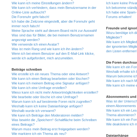
Wie kann ich meine Einstellungen ändern?
Ich kann keine Priva
Wie kann ich verhindern, dass mein Benutzername in der
Ich bekomme ständig
Online-Liste auftaucht?
Ich habe eine Spam-E
Die Forenuhr geht falsch!
Forums erhalten!
Ich habe die Zeitzone eingestellt, aber die Forenuhr geht
immer noch falsch!
Freunde und ignori
Meine Sprache steht auf diesem Board nicht zur Auswahl!
Wozu benötige ich di
Was sind das für Bilder, die bei meinem Benutzernamen
Mitglieder?
angezeigt werden?
Wie kann ich Mitglied
Wie verwende ich einen Avatar?
der ignorierten Mitg
Was ist mein Rang und wie kann ich ihn ändern?
den Listen entfernen
Wenn ich bei einem Benutzer auf den E-Mail-Link klicke,
werde ich aufgefordert, mich anzumelden.
Die Foren durchsu
Wie kann ich ein Fo
Beiträge schreiben
Weshalb erhalte ich 
Wie erstelle ich ein neues Thema oder eine Antwort?
Warum bekomme ich b
Wie kann ich einen Beitrag bearbeiten oder löschen?
Wie kann ich nach M
Wie kann ich meinem Beitrag eine Signatur anfügen?
Wie kann ich meine 
Wie kann ich eine Umfrage erstellen?
Wieso kann ich nicht mehr Antwortmöglichkeiten erstellen?
Abonnements und 
Wie bearbeite oder lösche ich eine Umfrage?
Was ist der Untersc
Warum kann ich auf bestimmte Foren nicht zugreifen?
einem Abonnements 
Weshalb kann ich keine Dateianhänge anfügen?
Wie kann ich ein Les
Weshalb wurde ich verwarnt?
Thema abonnieren?
Wie kann ich Beiträge den Moderatoren melden?
Wie kann ich ein Fo
Was bewirkt die „Speichern“-Schaltfläche beim Schreiben
Wie deaktiviere ich
eines Beitrags?
Warum muss mein Beitrag erst freigegeben werden?
Wie markiere ich ein Thema als neu?
Dateianhänge