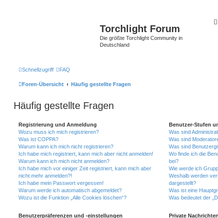
Torchlight Forum
Die größte Torchlight Community in
Deutschland
Schnellzugriff
FAQ
Foren-Übersicht
Häufig gestellte Fragen
Häufig gestellte Fragen
Registrierung und Anmeldung
Benutzer-Stufen u
Wozu muss ich mich registrieren?
Was sind Administra
Was ist COPPA?
Was sind Moderator
Warum kann ich mich nicht registrieren?
Was sind Benutzerg
Ich habe mich registriert, kann mich aber nicht anmelden!
Wo finde ich die Ben
Warum kann ich mich nicht anmelden?
bei?
Ich habe mich vor einiger Zeit registriert, kann mich aber
Wie werde ich Grupp
nicht mehr anmelden?!
Weshalb werden ver
Ich habe mein Passwort vergessen!
dargestellt?
Warum werde ich automatisch abgemeldet?
Was ist eine Hauptg
Wozu ist die Funktion „Alle Cookies löschen“?
Was bedeutet der „Da
Benutzerpräferenzen und -einstellungen
Private Nachrichte