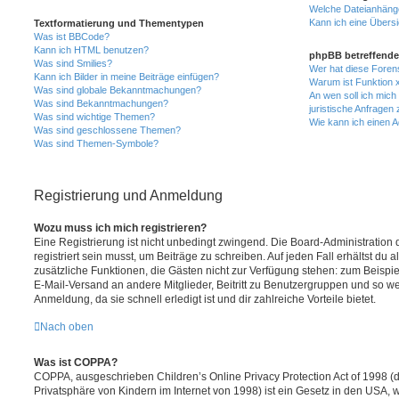
Welche Dateianhänge
Kann ich eine Übersi
Textformatierung und Thementypen
Was ist BBCode?
Kann ich HTML benutzen?
phpBB betreffende
Was sind Smilies?
Wer hat diese Foren
Kann ich Bilder in meine Beiträge einfügen?
Warum ist Funktion x
Was sind globale Bekanntmachungen?
An wen soll ich mic
Was sind Bekanntmachungen?
juristische Anfragen
Was sind wichtige Themen?
Wie kann ich einen A
Was sind geschlossene Themen?
Was sind Themen-Symbole?
Registrierung und Anmeldung
Wozu muss ich mich registrieren?
Eine Registrierung ist nicht unbedingt zwingend. Die Board-Administration
registriert sein musst, um Beiträge zu schreiben. Auf jeden Fall erhältst du als
zusätzliche Funktionen, die Gästen nicht zur Verfügung stehen: zum Beispiel
E-Mail-Versand an andere Mitglieder, Beitritt zu Benutzergruppen und so wei
Anmeldung, da sie schnell erledigt ist und dir zahlreiche Vorteile bietet.
Nach oben
Was ist COPPA?
COPPA, ausgeschrieben Children’s Online Privacy Protection Act of 1998 (
Privatsphäre von Kindern im Internet von 1998) ist ein Gesetz in den USA, w