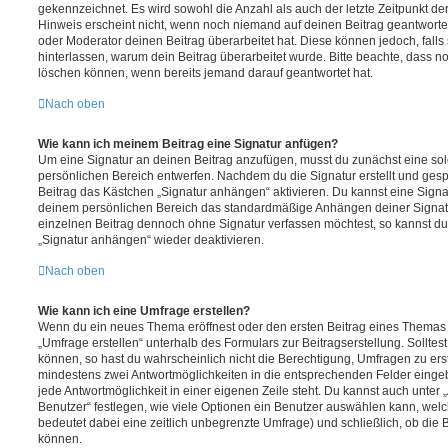
gekennzeichnet. Es wird sowohl die Anzahl als auch der letzte Zeitpunkt d
Hinweis erscheint nicht, wenn noch niemand auf deinen Beitrag geantwortet
oder Moderator deinen Beitrag überarbeitet hat. Diese können jedoch, falls s
hinterlassen, warum dein Beitrag überarbeitet wurde. Bitte beachte, dass n
löschen können, wenn bereits jemand darauf geantwortet hat.
Nach oben
Wie kann ich meinem Beitrag eine Signatur anfügen?
Um eine Signatur an deinen Beitrag anzufügen, musst du zunächst eine sol
persönlichen Bereich entwerfen. Nachdem du die Signatur erstellt und gesp
Beitrag das Kästchen „Signatur anhängen“ aktivieren. Du kannst eine Signa
deinem persönlichen Bereich das standardmäßige Anhängen deiner Signatu
einzelnen Beitrag dennoch ohne Signatur verfassen möchtest, so kannst du 
„Signatur anhängen“ wieder deaktivieren.
Nach oben
Wie kann ich eine Umfrage erstellen?
Wenn du ein neues Thema eröffnest oder den ersten Beitrag eines Themas be
„Umfrage erstellen“ unterhalb des Formulars zur Beitragserstellung. Solltes
können, so hast du wahrscheinlich nicht die Berechtigung, Umfragen zu erste
mindestens zwei Antwortmöglichkeiten in die entsprechenden Felder eingeb
jede Antwortmöglichkeit in einer eigenen Zeile steht. Du kannst auch unter
Benutzer“ festlegen, wie viele Optionen ein Benutzer auswählen kann, welche
bedeutet dabei eine zeitlich unbegrenzte Umfrage) und schließlich, ob die
können.