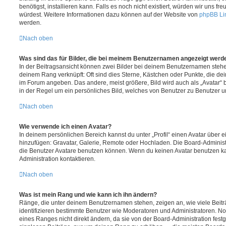
benötigst, installieren kann. Falls es noch nicht existiert, würden wir uns f
würdest. Weitere Informationen dazu können auf der Website von
phpBB Li
werden.
Nach oben
Was sind das für Bilder, die bei meinem Benutzernamen angezeigt werd
In der Beitragsansicht können zwei Bilder bei deinem Benutzernamen stehen.
deinem Rang verknüpft: Oft sind dies Sterne, Kästchen oder Punkte, die de
im Forum angeben. Das andere, meist größere, Bild wird auch als „Avatar“ b
in der Regel um ein persönliches Bild, welches von Benutzer zu Benutzer unt
Nach oben
Wie verwende ich einen Avatar?
In deinem persönlichen Bereich kannst du unter „Profil“ einen Avatar über 
hinzufügen: Gravatar, Galerie, Remote oder Hochladen. Die Board-Adminis
die Benutzer Avatare benutzen können. Wenn du keinen Avatar benutzen kan
Administration kontaktieren.
Nach oben
Was ist mein Rang und wie kann ich ihn ändern?
Ränge, die unter deinem Benutzernamen stehen, zeigen an, wie viele Beiträg
identifizieren bestimmte Benutzer wie Moderatoren und Administratoren. N
eines Ranges nicht direkt ändern, da sie von der Board-Administration festg