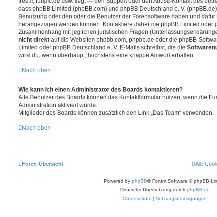
free.fr, funpic.de usw. liegt — den Support oder den Abuse-Kontakt des betr
dass phpBB Limited (phpBB.com) und phpBB Deutschland e. V. (phpBB.de
Benutzung oder den oder die Benutzer der Forensoftware haben und dafür 
herangezogen werden können. Kontaktiere daher nie phpBB Limited oder p
Zusammenhang mit jeglichen juristischen Fragen (Unterlassungserklärunge
nicht direkt
auf die Websiten phpbb.com, phpbb.de oder die phpBB-Softwar
Limited oder phpBB Deutschland e. V. E-Mails schreibst, die die
Softwarenu
wirst du, wenn überhaupt, höchstens eine knappe Antwort erhalten.
Nach oben
Wie kann ich einen Administrator des Boards kontaktieren?
Alle Benutzer des Boards können das Kontaktformular nutzen, wenn die Fun
Administration aktiviert wurde.
Mitglieder des Boards können zusätzlich den Link „Das Team“ verwenden.
Nach oben
Foren-Übersicht
Alle Coo
Powered by
phpBB
® Forum Software © phpBB Lim
Deutsche Übersetzung durch
phpBB.de
Datenschutz
|
Nutzungsbedingungen