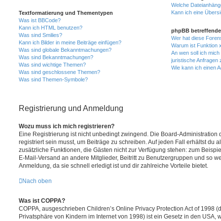
Welche Dateianhänge
Kann ich eine Übersi
Textformatierung und Thementypen
Was ist BBCode?
Kann ich HTML benutzen?
phpBB betreffende
Was sind Smilies?
Wer hat diese Foren
Kann ich Bilder in meine Beiträge einfügen?
Warum ist Funktion x
Was sind globale Bekanntmachungen?
An wen soll ich mic
Was sind Bekanntmachungen?
juristische Anfragen
Was sind wichtige Themen?
Wie kann ich einen A
Was sind geschlossene Themen?
Was sind Themen-Symbole?
Registrierung und Anmeldung
Wozu muss ich mich registrieren?
Eine Registrierung ist nicht unbedingt zwingend. Die Board-Administration
registriert sein musst, um Beiträge zu schreiben. Auf jeden Fall erhältst du als
zusätzliche Funktionen, die Gästen nicht zur Verfügung stehen: zum Beispiel
E-Mail-Versand an andere Mitglieder, Beitritt zu Benutzergruppen und so wei
Anmeldung, da sie schnell erledigt ist und dir zahlreiche Vorteile bietet.
Nach oben
Was ist COPPA?
COPPA, ausgeschrieben Children’s Online Privacy Protection Act of 1998 (
Privatsphäre von Kindern im Internet von 1998) ist ein Gesetz in den USA, w