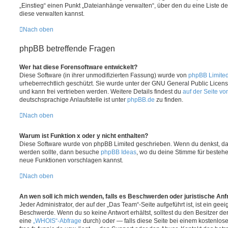
„Einstieg“ einen Punkt „Dateianhänge verwalten“, über den du eine Liste d
diese verwalten kannst.
Nach oben
phpBB betreffende Fragen
Wer hat diese Forensoftware entwickelt?
Diese Software (in ihrer unmodifizierten Fassung) wurde von
phpBB Limite
urheberrechtlich geschützt. Sie wurde unter der GNU General Public License
und kann frei vertrieben werden. Weitere Details findest du
auf der Seite v
deutschsprachige Anlaufstelle ist unter
phpBB.de
zu finden.
Nach oben
Warum ist Funktion x oder y nicht enthalten?
Diese Software wurde von phpBB Limited geschrieben. Wenn du denkst, das
werden sollte, dann besuche
phpBB Ideas
, wo du deine Stimme für beste
neue Funktionen vorschlagen kannst.
Nach oben
An wen soll ich mich wenden, falls es Beschwerden oder juristische An
Jeder Administrator, der auf der „Das Team“-Seite aufgeführt ist, ist ein geei
Beschwerde. Wenn du so keine Antwort erhältst, solltest du den Besitzer de
eine
„WHOIS“-Abfrage
durch) oder — falls diese Seite bei einem kostenlos