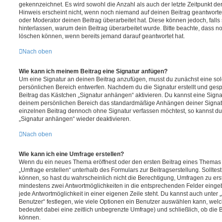
gekennzeichnet. Es wird sowohl die Anzahl als auch der letzte Zeitpunkt d
Hinweis erscheint nicht, wenn noch niemand auf deinen Beitrag geantwortet
oder Moderator deinen Beitrag überarbeitet hat. Diese können jedoch, falls s
hinterlassen, warum dein Beitrag überarbeitet wurde. Bitte beachte, dass n
löschen können, wenn bereits jemand darauf geantwortet hat.
Nach oben
Wie kann ich meinem Beitrag eine Signatur anfügen?
Um eine Signatur an deinen Beitrag anzufügen, musst du zunächst eine sol
persönlichen Bereich entwerfen. Nachdem du die Signatur erstellt und gesp
Beitrag das Kästchen „Signatur anhängen“ aktivieren. Du kannst eine Signa
deinem persönlichen Bereich das standardmäßige Anhängen deiner Signatu
einzelnen Beitrag dennoch ohne Signatur verfassen möchtest, so kannst du 
„Signatur anhängen“ wieder deaktivieren.
Nach oben
Wie kann ich eine Umfrage erstellen?
Wenn du ein neues Thema eröffnest oder den ersten Beitrag eines Themas be
„Umfrage erstellen“ unterhalb des Formulars zur Beitragserstellung. Solltes
können, so hast du wahrscheinlich nicht die Berechtigung, Umfragen zu erste
mindestens zwei Antwortmöglichkeiten in die entsprechenden Felder eingeb
jede Antwortmöglichkeit in einer eigenen Zeile steht. Du kannst auch unter
Benutzer“ festlegen, wie viele Optionen ein Benutzer auswählen kann, welche
bedeutet dabei eine zeitlich unbegrenzte Umfrage) und schließlich, ob die
können.