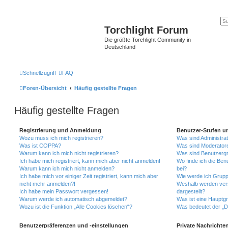
Torchlight Forum
Die größte Torchlight Community in
Deutschland
Schnellzugriff
FAQ
Foren-Übersicht
Häufig gestellte Fragen
Häufig gestellte Fragen
Registrierung und Anmeldung
Benutzer-Stufen u
Wozu muss ich mich registrieren?
Was sind Administra
Was ist COPPA?
Was sind Moderator
Warum kann ich mich nicht registrieren?
Was sind Benutzerg
Ich habe mich registriert, kann mich aber nicht anmelden!
Wo finde ich die Ben
Warum kann ich mich nicht anmelden?
bei?
Ich habe mich vor einiger Zeit registriert, kann mich aber
Wie werde ich Grupp
nicht mehr anmelden?!
Weshalb werden ver
Ich habe mein Passwort vergessen!
dargestellt?
Warum werde ich automatisch abgemeldet?
Was ist eine Hauptg
Wozu ist die Funktion „Alle Cookies löschen“?
Was bedeutet der „Da
Benutzerpräferenzen und -einstellungen
Private Nachrichte