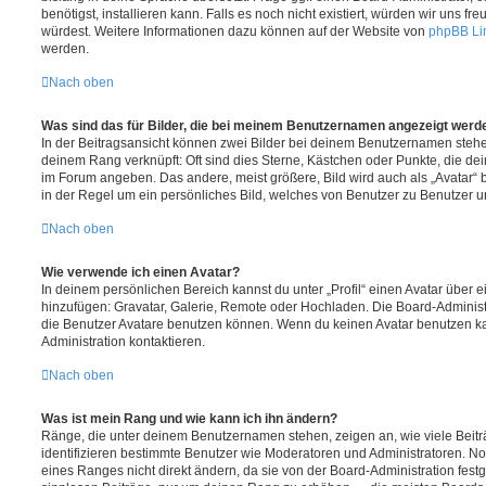
benötigst, installieren kann. Falls es noch nicht existiert, würden wir uns f
würdest. Weitere Informationen dazu können auf der Website von
phpBB Li
werden.
Nach oben
Was sind das für Bilder, die bei meinem Benutzernamen angezeigt werd
In der Beitragsansicht können zwei Bilder bei deinem Benutzernamen stehen.
deinem Rang verknüpft: Oft sind dies Sterne, Kästchen oder Punkte, die de
im Forum angeben. Das andere, meist größere, Bild wird auch als „Avatar“ b
in der Regel um ein persönliches Bild, welches von Benutzer zu Benutzer unt
Nach oben
Wie verwende ich einen Avatar?
In deinem persönlichen Bereich kannst du unter „Profil“ einen Avatar über 
hinzufügen: Gravatar, Galerie, Remote oder Hochladen. Die Board-Adminis
die Benutzer Avatare benutzen können. Wenn du keinen Avatar benutzen kan
Administration kontaktieren.
Nach oben
Was ist mein Rang und wie kann ich ihn ändern?
Ränge, die unter deinem Benutzernamen stehen, zeigen an, wie viele Beiträg
identifizieren bestimmte Benutzer wie Moderatoren und Administratoren. N
eines Ranges nicht direkt ändern, da sie von der Board-Administration festg