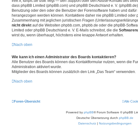
free.fr, funpic.de usw. liegt — den Support oder den Abuse-Kontakt des betr
dass phpBB Limited (phpBB.com) und phpBB Deutschland e. V. (phpBB.de
Benutzung oder den oder die Benutzer der Forensoftware haben und dafür 
herangezogen werden können. Kontaktiere daher nie phpBB Limited oder p
Zusammenhang mit jeglichen juristischen Fragen (Unterlassungserklärunge
nicht direkt
auf die Websiten phpbb.com, phpbb.de oder die phpBB-Softwar
Limited oder phpBB Deutschland e. V. E-Mails schreibst, die die
Softwarenu
wirst du, wenn überhaupt, höchstens eine knappe Antwort erhalten.
Nach oben
Wie kann ich einen Administrator des Boards kontaktieren?
Alle Benutzer des Boards können das Kontaktformular nutzen, wenn die Fun
Administration aktiviert wurde.
Mitglieder des Boards können zusätzlich den Link „Das Team“ verwenden.
Nach oben
Foren-Übersicht
Alle Coo
Powered by
phpBB
® Forum Software © phpBB Lim
Deutsche Übersetzung durch
phpBB.de
Datenschutz
|
Nutzungsbedingungen