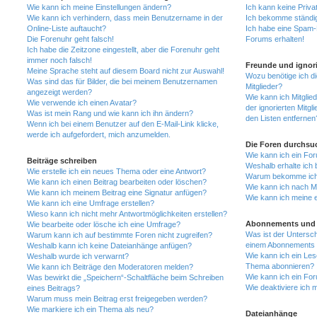
Wie kann ich meine Einstellungen ändern?
Ich kann keine Priva
Wie kann ich verhindern, dass mein Benutzername in der
Ich bekomme ständig
Online-Liste auftaucht?
Ich habe eine Spam-E
Die Forenuhr geht falsch!
Forums erhalten!
Ich habe die Zeitzone eingestellt, aber die Forenuhr geht
immer noch falsch!
Freunde und ignori
Meine Sprache steht auf diesem Board nicht zur Auswahl!
Wozu benötige ich di
Was sind das für Bilder, die bei meinem Benutzernamen
Mitglieder?
angezeigt werden?
Wie kann ich Mitglied
Wie verwende ich einen Avatar?
der ignorierten Mitg
Was ist mein Rang und wie kann ich ihn ändern?
den Listen entfernen
Wenn ich bei einem Benutzer auf den E-Mail-Link klicke,
werde ich aufgefordert, mich anzumelden.
Die Foren durchsu
Wie kann ich ein Fo
Beiträge schreiben
Weshalb erhalte ich 
Wie erstelle ich ein neues Thema oder eine Antwort?
Warum bekomme ich b
Wie kann ich einen Beitrag bearbeiten oder löschen?
Wie kann ich nach M
Wie kann ich meinem Beitrag eine Signatur anfügen?
Wie kann ich meine 
Wie kann ich eine Umfrage erstellen?
Wieso kann ich nicht mehr Antwortmöglichkeiten erstellen?
Abonnements und 
Wie bearbeite oder lösche ich eine Umfrage?
Was ist der Untersc
Warum kann ich auf bestimmte Foren nicht zugreifen?
einem Abonnements 
Weshalb kann ich keine Dateianhänge anfügen?
Wie kann ich ein Les
Weshalb wurde ich verwarnt?
Thema abonnieren?
Wie kann ich Beiträge den Moderatoren melden?
Wie kann ich ein Fo
Was bewirkt die „Speichern“-Schaltfläche beim Schreiben
Wie deaktiviere ich
eines Beitrags?
Warum muss mein Beitrag erst freigegeben werden?
Wie markiere ich ein Thema als neu?
Dateianhänge