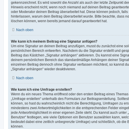
gekennzeichnet. Es wird sowohl die Anzahl als auch der letzte Zeitpunkt d
Hinweis erscheint nicht, wenn noch niemand auf deinen Beitrag geantwortet
oder Moderator deinen Beitrag überarbeitet hat. Diese können jedoch, falls s
hinterlassen, warum dein Beitrag überarbeitet wurde. Bitte beachte, dass n
löschen können, wenn bereits jemand darauf geantwortet hat.
Nach oben
Wie kann ich meinem Beitrag eine Signatur anfügen?
Um eine Signatur an deinen Beitrag anzufügen, musst du zunächst eine sol
persönlichen Bereich entwerfen. Nachdem du die Signatur erstellt und gesp
Beitrag das Kästchen „Signatur anhängen“ aktivieren. Du kannst eine Signa
deinem persönlichen Bereich das standardmäßige Anhängen deiner Signatu
einzelnen Beitrag dennoch ohne Signatur verfassen möchtest, so kannst du 
„Signatur anhängen“ wieder deaktivieren.
Nach oben
Wie kann ich eine Umfrage erstellen?
Wenn du ein neues Thema eröffnest oder den ersten Beitrag eines Themas be
„Umfrage erstellen“ unterhalb des Formulars zur Beitragserstellung. Solltes
können, so hast du wahrscheinlich nicht die Berechtigung, Umfragen zu erste
mindestens zwei Antwortmöglichkeiten in die entsprechenden Felder eingeb
jede Antwortmöglichkeit in einer eigenen Zeile steht. Du kannst auch unter
Benutzer“ festlegen, wie viele Optionen ein Benutzer auswählen kann, welche
bedeutet dabei eine zeitlich unbegrenzte Umfrage) und schließlich, ob die
können.