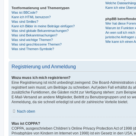
Welche Dateianhänge
Kann ich eine Übersi
Textformatierung und Thementypen
Was ist BBCode?
Kann ich HTML benutzen?
phpBB betreffende
Was sind Smilies?
Wer hat diese Foren
Kann ich Bilder in meine Beiträge einfügen?
Warum ist Funktion x
Was sind globale Bekanntmachungen?
An wen soll ich mic
Was sind Bekanntmachungen?
juristische Anfragen
Was sind wichtige Themen?
Wie kann ich einen A
Was sind geschlossene Themen?
Was sind Themen-Symbole?
Registrierung und Anmeldung
Wozu muss ich mich registrieren?
Eine Registrierung ist nicht unbedingt zwingend. Die Board-Administration
registriert sein musst, um Beiträge zu schreiben. Auf jeden Fall erhältst du als
zusätzliche Funktionen, die Gästen nicht zur Verfügung stehen: zum Beispiel
E-Mail-Versand an andere Mitglieder, Beitritt zu Benutzergruppen und so wei
Anmeldung, da sie schnell erledigt ist und dir zahlreiche Vorteile bietet.
Nach oben
Was ist COPPA?
COPPA, ausgeschrieben Children’s Online Privacy Protection Act of 1998 (
Privatsphäre von Kindern im Internet von 1998) ist ein Gesetz in den USA, w