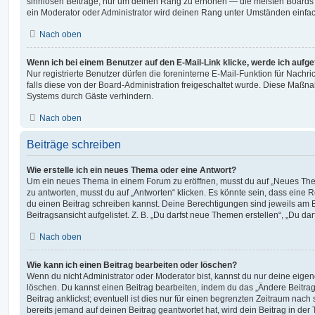
sinnlosen Beiträge, nur um deinen Rang zu erhöhen — die meisten Boards 
ein Moderator oder Administrator wird deinen Rang unter Umständen einfa
Nach oben
Wenn ich bei einem Benutzer auf den E-Mail-Link klicke, werde ich aufg
Nur registrierte Benutzer dürfen die foreninterne E-Mail-Funktion für Nachr
falls diese von der Board-Administration freigeschaltet wurde. Diese Maßn
Systems durch Gäste verhindern.
Nach oben
Beiträge schreiben
Wie erstelle ich ein neues Thema oder eine Antwort?
Um ein neues Thema in einem Forum zu eröffnen, musst du auf „Neues Them
zu antworten, musst du auf „Antworten“ klicken. Es könnte sein, dass eine Reg
du einen Beitrag schreiben kannst. Deine Berechtigungen sind jeweils am 
Beitragsansicht aufgelistet. Z. B. „Du darfst neue Themen erstellen“, „Du da
Nach oben
Wie kann ich einen Beitrag bearbeiten oder löschen?
Wenn du nicht Administrator oder Moderator bist, kannst du nur deine eige
löschen. Du kannst einen Beitrag bearbeiten, indem du das „Ändere Beitr
Beitrag anklickst; eventuell ist dies nur für einen begrenzten Zeitraum nac
bereits jemand auf deinen Beitrag geantwortet hat, wird dein Beitrag in der