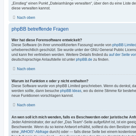
„Einstieg“ einen Punkt „Dateianhänge verwalten“, über den du eine Liste d
diese verwalten kannst.
Nach oben
phpBB betreffende Fragen
Wer hat diese Forensoftware entwickelt?
Diese Software (in ihrer unmodifizierten Fassung) wurde von
phpBB Limite
urheberrechtlich geschützt. Sie wurde unter der GNU General Public License
und kann frei vertrieben werden. Weitere Details findest du
auf der Seite v
deutschsprachige Anlaufstelle ist unter
phpBB.de
zu finden.
Nach oben
Warum ist Funktion x oder y nicht enthalten?
Diese Software wurde von phpBB Limited geschrieben. Wenn du denkst, das
werden sollte, dann besuche
phpBB Ideas
, wo du deine Stimme für beste
neue Funktionen vorschlagen kannst.
Nach oben
An wen soll ich mich wenden, falls es Beschwerden oder juristische An
Jeder Administrator, der auf der „Das Team“-Seite aufgeführt ist, ist ein geei
Beschwerde. Wenn du so keine Antwort erhältst, solltest du den Besitzer de
eine
„WHOIS“-Abfrage
durch) oder — falls diese Seite bei einem kostenlos