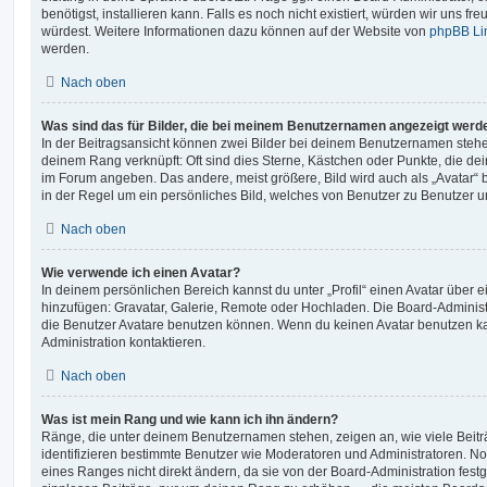
benötigst, installieren kann. Falls es noch nicht existiert, würden wir uns f
würdest. Weitere Informationen dazu können auf der Website von
phpBB Li
werden.
Nach oben
Was sind das für Bilder, die bei meinem Benutzernamen angezeigt werd
In der Beitragsansicht können zwei Bilder bei deinem Benutzernamen stehen.
deinem Rang verknüpft: Oft sind dies Sterne, Kästchen oder Punkte, die de
im Forum angeben. Das andere, meist größere, Bild wird auch als „Avatar“ b
in der Regel um ein persönliches Bild, welches von Benutzer zu Benutzer unt
Nach oben
Wie verwende ich einen Avatar?
In deinem persönlichen Bereich kannst du unter „Profil“ einen Avatar über 
hinzufügen: Gravatar, Galerie, Remote oder Hochladen. Die Board-Adminis
die Benutzer Avatare benutzen können. Wenn du keinen Avatar benutzen kan
Administration kontaktieren.
Nach oben
Was ist mein Rang und wie kann ich ihn ändern?
Ränge, die unter deinem Benutzernamen stehen, zeigen an, wie viele Beiträg
identifizieren bestimmte Benutzer wie Moderatoren und Administratoren. N
eines Ranges nicht direkt ändern, da sie von der Board-Administration festg