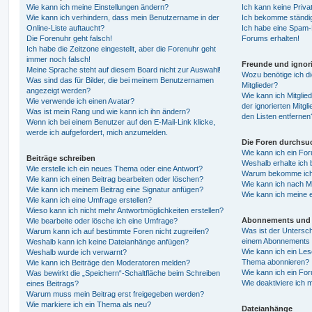
Wie kann ich meine Einstellungen ändern?
Ich kann keine Priva
Wie kann ich verhindern, dass mein Benutzername in der
Ich bekomme ständig
Online-Liste auftaucht?
Ich habe eine Spam-E
Die Forenuhr geht falsch!
Forums erhalten!
Ich habe die Zeitzone eingestellt, aber die Forenuhr geht
immer noch falsch!
Freunde und ignori
Meine Sprache steht auf diesem Board nicht zur Auswahl!
Wozu benötige ich di
Was sind das für Bilder, die bei meinem Benutzernamen
Mitglieder?
angezeigt werden?
Wie kann ich Mitglied
Wie verwende ich einen Avatar?
der ignorierten Mitg
Was ist mein Rang und wie kann ich ihn ändern?
den Listen entfernen
Wenn ich bei einem Benutzer auf den E-Mail-Link klicke,
werde ich aufgefordert, mich anzumelden.
Die Foren durchsu
Wie kann ich ein Fo
Beiträge schreiben
Weshalb erhalte ich 
Wie erstelle ich ein neues Thema oder eine Antwort?
Warum bekomme ich b
Wie kann ich einen Beitrag bearbeiten oder löschen?
Wie kann ich nach M
Wie kann ich meinem Beitrag eine Signatur anfügen?
Wie kann ich meine 
Wie kann ich eine Umfrage erstellen?
Wieso kann ich nicht mehr Antwortmöglichkeiten erstellen?
Abonnements und 
Wie bearbeite oder lösche ich eine Umfrage?
Was ist der Untersc
Warum kann ich auf bestimmte Foren nicht zugreifen?
einem Abonnements 
Weshalb kann ich keine Dateianhänge anfügen?
Wie kann ich ein Les
Weshalb wurde ich verwarnt?
Thema abonnieren?
Wie kann ich Beiträge den Moderatoren melden?
Wie kann ich ein Fo
Was bewirkt die „Speichern“-Schaltfläche beim Schreiben
Wie deaktiviere ich
eines Beitrags?
Warum muss mein Beitrag erst freigegeben werden?
Wie markiere ich ein Thema als neu?
Dateianhänge