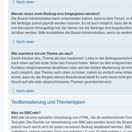
Nach oben
Warum muss mein Beitrag erst freigegeben werden?
Die Board-Administration kann entschieden haben, dass in dem Forum, in de
die Beiträge zuerst geprüft werden müssen. Es ist auch möglich, dass die A
von Benutzern hinzugefügt hat, bei denen sie die Beiträge erst begutachten
sichtbar werden. Bitte kontaktiere die Board-Administration, wenn du weiter
Nach oben
Wie markiere ich ein Thema als neu?
Durch Klicken des „Thema als neu markieren“-Links in der Beitragsansich
nach oben auf die erste Seite des Forums holen. Wenn du den entsprechende
Funktion möglicherweise deaktiviert oder seit der letzten Markierung ist nic
auch möglich, das Thema nach oben zu holen, indem du einfach eine Antwort
sicher, dass du die Regeln dieses Boards beachtest! Es wird meist nicht ge
Grund auf alte oder abgeschlossene Themen geantwortet wird.
Nach oben
Textformatierung und Thementypen
Was ist BBCode?
BBCode ist eine spezielle Umsetzung von HTML, die dir weitreichende For
Text gibt. Die Rechte zur Verwendung von BBCode werden durch die Board
jedoch auch durch dich für jeden einzelnen Beitrag deaktiviert werden. BB
aufgebaut, jedoch werden Tags von eckigen („[“ und „]“) statt spitzen („<“ 