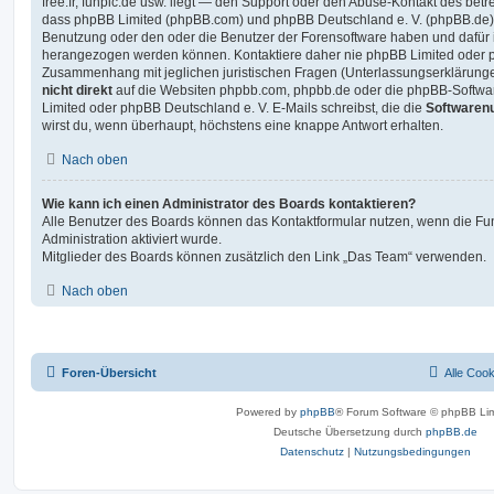
free.fr, funpic.de usw. liegt — den Support oder den Abuse-Kontakt des betr
dass phpBB Limited (phpBB.com) und phpBB Deutschland e. V. (phpBB.de
Benutzung oder den oder die Benutzer der Forensoftware haben und dafür 
herangezogen werden können. Kontaktiere daher nie phpBB Limited oder p
Zusammenhang mit jeglichen juristischen Fragen (Unterlassungserklärunge
nicht direkt
auf die Websiten phpbb.com, phpbb.de oder die phpBB-Softwar
Limited oder phpBB Deutschland e. V. E-Mails schreibst, die die
Softwarenu
wirst du, wenn überhaupt, höchstens eine knappe Antwort erhalten.
Nach oben
Wie kann ich einen Administrator des Boards kontaktieren?
Alle Benutzer des Boards können das Kontaktformular nutzen, wenn die Fun
Administration aktiviert wurde.
Mitglieder des Boards können zusätzlich den Link „Das Team“ verwenden.
Nach oben
Foren-Übersicht
Alle Coo
Powered by
phpBB
® Forum Software © phpBB Lim
Deutsche Übersetzung durch
phpBB.de
Datenschutz
|
Nutzungsbedingungen