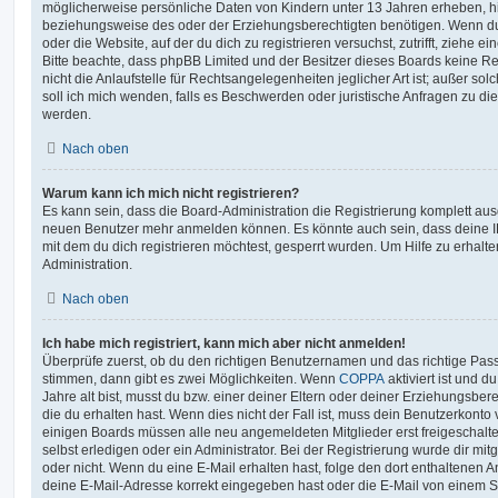
möglicherweise persönliche Daten von Kindern unter 13 Jahren erheben, h
beziehungsweise des oder der Erziehungsberechtigten benötigen. Wenn du di
oder die Website, auf der du dich zu registrieren versuchst, zutrifft, ziehe e
Bitte beachte, dass phpBB Limited und der Besitzer dieses Boards keine 
nicht die Anlaufstelle für Rechtsangelegenheiten jeglicher Art ist; außer so
soll ich mich wenden, falls es Beschwerden oder juristische Anfragen zu d
werden.
Nach oben
Warum kann ich mich nicht registrieren?
Es kann sein, dass die Board-Administration die Registrierung komplett ausg
neuen Benutzer mehr anmelden können. Es könnte auch sein, dass deine 
mit dem du dich registrieren möchtest, gesperrt wurden. Um Hilfe zu erhalt
Administration.
Nach oben
Ich habe mich registriert, kann mich aber nicht anmelden!
Überprüfe zuerst, ob du den richtigen Benutzernamen und das richtige Pa
stimmen, dann gibt es zwei Möglichkeiten. Wenn
COPPA
aktiviert ist und 
Jahre alt bist, musst du bzw. einer deiner Eltern oder deiner Erziehungsbe
die du erhalten hast. Wenn dies nicht der Fall ist, muss dein Benutzerkonto v
einigen Boards müssen alle neu angemeldeten Mitglieder erst freigeschalt
selbst erledigen oder ein Administrator. Bei der Registrierung wurde dir mitget
oder nicht. Wenn du eine E-Mail erhalten hast, folge den dort enthaltenen
deine E-Mail-Adresse korrekt eingegeben hast oder die E-Mail von einem S