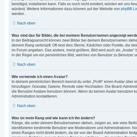
benötigst, installieren kann. Falls es noch nicht existiert, würden wir uns f
würdest. Weitere Informationen dazu können auf der Website von
phpBB Li
werden.
Nach oben
Was sind das für Bilder, die bei meinem Benutzernamen angezeigt werd
In der Beitragsansicht können zwei Bilder bei deinem Benutzernamen stehen.
deinem Rang verknüpft: Oft sind dies Sterne, Kästchen oder Punkte, die de
im Forum angeben. Das andere, meist größere, Bild wird auch als „Avatar“ b
in der Regel um ein persönliches Bild, welches von Benutzer zu Benutzer unt
Nach oben
Wie verwende ich einen Avatar?
In deinem persönlichen Bereich kannst du unter „Profil“ einen Avatar über 
hinzufügen: Gravatar, Galerie, Remote oder Hochladen. Die Board-Adminis
die Benutzer Avatare benutzen können. Wenn du keinen Avatar benutzen kan
Administration kontaktieren.
Nach oben
Was ist mein Rang und wie kann ich ihn ändern?
Ränge, die unter deinem Benutzernamen stehen, zeigen an, wie viele Beiträg
identifizieren bestimmte Benutzer wie Moderatoren und Administratoren. N
eines Ranges nicht direkt ändern, da sie von der Board-Administration festg