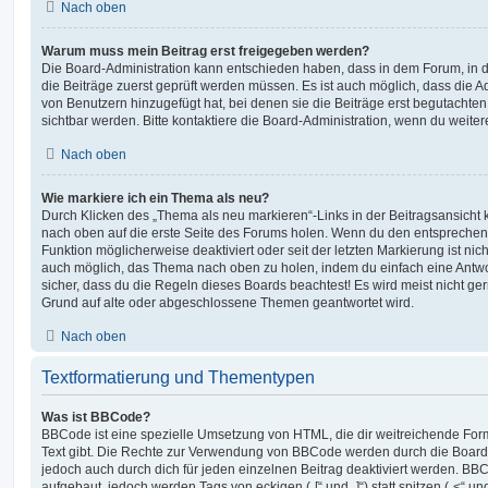
Nach oben
Warum muss mein Beitrag erst freigegeben werden?
Die Board-Administration kann entschieden haben, dass in dem Forum, in de
die Beiträge zuerst geprüft werden müssen. Es ist auch möglich, dass die A
von Benutzern hinzugefügt hat, bei denen sie die Beiträge erst begutachten
sichtbar werden. Bitte kontaktiere die Board-Administration, wenn du weiter
Nach oben
Wie markiere ich ein Thema als neu?
Durch Klicken des „Thema als neu markieren“-Links in der Beitragsansich
nach oben auf die erste Seite des Forums holen. Wenn du den entsprechende
Funktion möglicherweise deaktiviert oder seit der letzten Markierung ist nic
auch möglich, das Thema nach oben zu holen, indem du einfach eine Antwort
sicher, dass du die Regeln dieses Boards beachtest! Es wird meist nicht ge
Grund auf alte oder abgeschlossene Themen geantwortet wird.
Nach oben
Textformatierung und Thementypen
Was ist BBCode?
BBCode ist eine spezielle Umsetzung von HTML, die dir weitreichende For
Text gibt. Die Rechte zur Verwendung von BBCode werden durch die Board
jedoch auch durch dich für jeden einzelnen Beitrag deaktiviert werden. BB
aufgebaut, jedoch werden Tags von eckigen („[“ und „]“) statt spitzen („<“ 