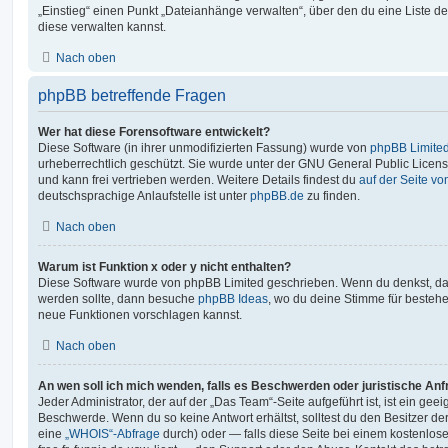
„Einstieg“ einen Punkt „Dateianhänge verwalten“, über den du eine Liste d
diese verwalten kannst.
Nach oben
phpBB betreffende Fragen
Wer hat diese Forensoftware entwickelt?
Diese Software (in ihrer unmodifizierten Fassung) wurde von
phpBB Limite
urheberrechtlich geschützt. Sie wurde unter der GNU General Public License
und kann frei vertrieben werden. Weitere Details findest du
auf der Seite v
deutschsprachige Anlaufstelle ist unter
phpBB.de
zu finden.
Nach oben
Warum ist Funktion x oder y nicht enthalten?
Diese Software wurde von phpBB Limited geschrieben. Wenn du denkst, das
werden sollte, dann besuche
phpBB Ideas
, wo du deine Stimme für beste
neue Funktionen vorschlagen kannst.
Nach oben
An wen soll ich mich wenden, falls es Beschwerden oder juristische An
Jeder Administrator, der auf der „Das Team“-Seite aufgeführt ist, ist ein geei
Beschwerde. Wenn du so keine Antwort erhältst, solltest du den Besitzer de
eine
„WHOIS“-Abfrage
durch) oder — falls diese Seite bei einem kostenlos