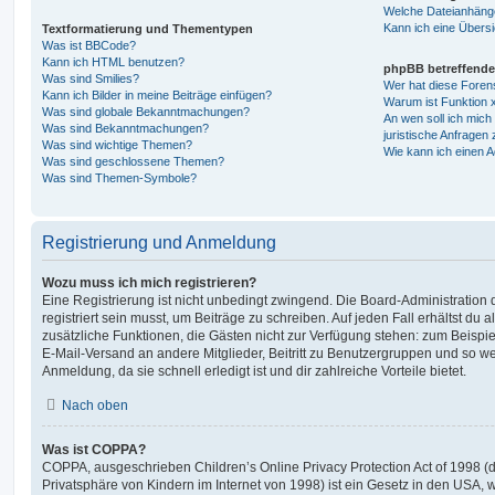
Welche Dateianhänge
Kann ich eine Übersi
Textformatierung und Thementypen
Was ist BBCode?
Kann ich HTML benutzen?
phpBB betreffende
Was sind Smilies?
Wer hat diese Foren
Kann ich Bilder in meine Beiträge einfügen?
Warum ist Funktion x
Was sind globale Bekanntmachungen?
An wen soll ich mic
Was sind Bekanntmachungen?
juristische Anfragen
Was sind wichtige Themen?
Wie kann ich einen A
Was sind geschlossene Themen?
Was sind Themen-Symbole?
Registrierung und Anmeldung
Wozu muss ich mich registrieren?
Eine Registrierung ist nicht unbedingt zwingend. Die Board-Administration
registriert sein musst, um Beiträge zu schreiben. Auf jeden Fall erhältst du als
zusätzliche Funktionen, die Gästen nicht zur Verfügung stehen: zum Beispiel
E-Mail-Versand an andere Mitglieder, Beitritt zu Benutzergruppen und so wei
Anmeldung, da sie schnell erledigt ist und dir zahlreiche Vorteile bietet.
Nach oben
Was ist COPPA?
COPPA, ausgeschrieben Children’s Online Privacy Protection Act of 1998 (
Privatsphäre von Kindern im Internet von 1998) ist ein Gesetz in den USA, w