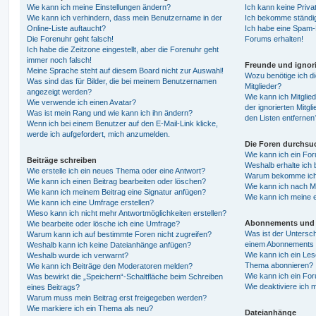
Wie kann ich meine Einstellungen ändern?
Ich kann keine Priva
Wie kann ich verhindern, dass mein Benutzername in der
Ich bekomme ständig
Online-Liste auftaucht?
Ich habe eine Spam-E
Die Forenuhr geht falsch!
Forums erhalten!
Ich habe die Zeitzone eingestellt, aber die Forenuhr geht
immer noch falsch!
Freunde und ignori
Meine Sprache steht auf diesem Board nicht zur Auswahl!
Wozu benötige ich di
Was sind das für Bilder, die bei meinem Benutzernamen
Mitglieder?
angezeigt werden?
Wie kann ich Mitglied
Wie verwende ich einen Avatar?
der ignorierten Mitg
Was ist mein Rang und wie kann ich ihn ändern?
den Listen entfernen
Wenn ich bei einem Benutzer auf den E-Mail-Link klicke,
werde ich aufgefordert, mich anzumelden.
Die Foren durchsu
Wie kann ich ein Fo
Beiträge schreiben
Weshalb erhalte ich 
Wie erstelle ich ein neues Thema oder eine Antwort?
Warum bekomme ich b
Wie kann ich einen Beitrag bearbeiten oder löschen?
Wie kann ich nach M
Wie kann ich meinem Beitrag eine Signatur anfügen?
Wie kann ich meine 
Wie kann ich eine Umfrage erstellen?
Wieso kann ich nicht mehr Antwortmöglichkeiten erstellen?
Abonnements und 
Wie bearbeite oder lösche ich eine Umfrage?
Was ist der Untersc
Warum kann ich auf bestimmte Foren nicht zugreifen?
einem Abonnements 
Weshalb kann ich keine Dateianhänge anfügen?
Wie kann ich ein Les
Weshalb wurde ich verwarnt?
Thema abonnieren?
Wie kann ich Beiträge den Moderatoren melden?
Wie kann ich ein Fo
Was bewirkt die „Speichern“-Schaltfläche beim Schreiben
Wie deaktiviere ich
eines Beitrags?
Warum muss mein Beitrag erst freigegeben werden?
Wie markiere ich ein Thema als neu?
Dateianhänge