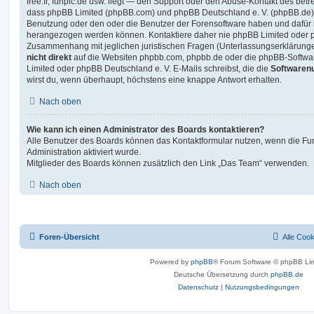
free.fr, funpic.de usw. liegt — den Support oder den Abuse-Kontakt des betr
dass phpBB Limited (phpBB.com) und phpBB Deutschland e. V. (phpBB.de
Benutzung oder den oder die Benutzer der Forensoftware haben und dafür 
herangezogen werden können. Kontaktiere daher nie phpBB Limited oder p
Zusammenhang mit jeglichen juristischen Fragen (Unterlassungserklärunge
nicht direkt
auf die Websiten phpbb.com, phpbb.de oder die phpBB-Softwar
Limited oder phpBB Deutschland e. V. E-Mails schreibst, die die
Softwarenu
wirst du, wenn überhaupt, höchstens eine knappe Antwort erhalten.
Nach oben
Wie kann ich einen Administrator des Boards kontaktieren?
Alle Benutzer des Boards können das Kontaktformular nutzen, wenn die Fun
Administration aktiviert wurde.
Mitglieder des Boards können zusätzlich den Link „Das Team“ verwenden.
Nach oben
Foren-Übersicht
Alle Coo
Powered by
phpBB
® Forum Software © phpBB Lim
Deutsche Übersetzung durch
phpBB.de
Datenschutz
|
Nutzungsbedingungen