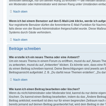
sinnlosen Beiträge, nur um deinen Rang zu erhöhen — die meisten Boards 
ein Moderator oder Administrator wird deinen Rang unter Umständen einfa
Nach oben
Wenn ich bei einem Benutzer auf den E-Mail-Link klicke, werde ich aufg
Nur registrierte Benutzer dürfen die foreninterne E-Mail-Funktion für Nachr
falls diese von der Board-Administration freigeschaltet wurde. Diese Maßn
Systems durch Gäste verhindern.
Nach oben
Beiträge schreiben
Wie erstelle ich ein neues Thema oder eine Antwort?
Um ein neues Thema in einem Forum zu eröffnen, musst du auf „Neues Them
zu antworten, musst du auf „Antworten“ klicken. Es könnte sein, dass eine Reg
du einen Beitrag schreiben kannst. Deine Berechtigungen sind jeweils am 
Beitragsansicht aufgelistet. Z. B. „Du darfst neue Themen erstellen“, „Du da
Nach oben
Wie kann ich einen Beitrag bearbeiten oder löschen?
Wenn du nicht Administrator oder Moderator bist, kannst du nur deine eige
löschen. Du kannst einen Beitrag bearbeiten, indem du das „Ändere Beitr
Beitrag anklickst; eventuell ist dies nur für einen begrenzten Zeitraum nac
bereits jemand auf deinen Beitrag geantwortet hat, wird dein Beitrag in der