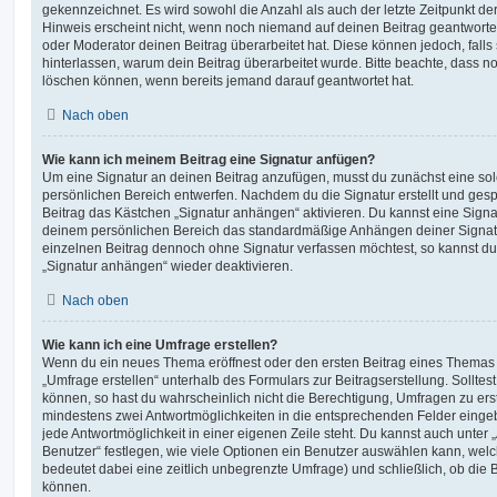
gekennzeichnet. Es wird sowohl die Anzahl als auch der letzte Zeitpunkt d
Hinweis erscheint nicht, wenn noch niemand auf deinen Beitrag geantwortet
oder Moderator deinen Beitrag überarbeitet hat. Diese können jedoch, falls s
hinterlassen, warum dein Beitrag überarbeitet wurde. Bitte beachte, dass n
löschen können, wenn bereits jemand darauf geantwortet hat.
Nach oben
Wie kann ich meinem Beitrag eine Signatur anfügen?
Um eine Signatur an deinen Beitrag anzufügen, musst du zunächst eine sol
persönlichen Bereich entwerfen. Nachdem du die Signatur erstellt und gesp
Beitrag das Kästchen „Signatur anhängen“ aktivieren. Du kannst eine Signa
deinem persönlichen Bereich das standardmäßige Anhängen deiner Signatu
einzelnen Beitrag dennoch ohne Signatur verfassen möchtest, so kannst du 
„Signatur anhängen“ wieder deaktivieren.
Nach oben
Wie kann ich eine Umfrage erstellen?
Wenn du ein neues Thema eröffnest oder den ersten Beitrag eines Themas be
„Umfrage erstellen“ unterhalb des Formulars zur Beitragserstellung. Solltes
können, so hast du wahrscheinlich nicht die Berechtigung, Umfragen zu erste
mindestens zwei Antwortmöglichkeiten in die entsprechenden Felder eingeb
jede Antwortmöglichkeit in einer eigenen Zeile steht. Du kannst auch unter
Benutzer“ festlegen, wie viele Optionen ein Benutzer auswählen kann, welche
bedeutet dabei eine zeitlich unbegrenzte Umfrage) und schließlich, ob die
können.