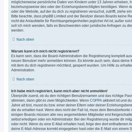
möglicherweise persönliche Daten von Kindern unter 13 Jahren erheben, h
beziehungsweise des oder der Erziehungsberechtigten benötigen. Wenn du di
oder die Website, auf der du dich zu registrieren versuchst, zutrifft, ziehe e
Bitte beachte, dass phpBB Limited und der Besitzer dieses Boards keine 
nicht die Anlaufstelle für Rechtsangelegenheiten jeglicher Art ist; außer so
soll ich mich wenden, falls es Beschwerden oder juristische Anfragen zu d
werden.
Nach oben
Warum kann ich mich nicht registrieren?
Es kann sein, dass die Board-Administration die Registrierung komplett ausg
neuen Benutzer mehr anmelden können. Es könnte auch sein, dass deine 
mit dem du dich registrieren möchtest, gesperrt wurden. Um Hilfe zu erhalt
Administration.
Nach oben
Ich habe mich registriert, kann mich aber nicht anmelden!
Überprüfe zuerst, ob du den richtigen Benutzernamen und das richtige Pa
stimmen, dann gibt es zwei Möglichkeiten. Wenn
COPPA
aktiviert ist und 
Jahre alt bist, musst du bzw. einer deiner Eltern oder deiner Erziehungsbe
die du erhalten hast. Wenn dies nicht der Fall ist, muss dein Benutzerkonto v
einigen Boards müssen alle neu angemeldeten Mitglieder erst freigeschalt
selbst erledigen oder ein Administrator. Bei der Registrierung wurde dir mitget
oder nicht. Wenn du eine E-Mail erhalten hast, folge den dort enthaltenen
deine E-Mail-Adresse korrekt eingegeben hast oder die E-Mail von einem S