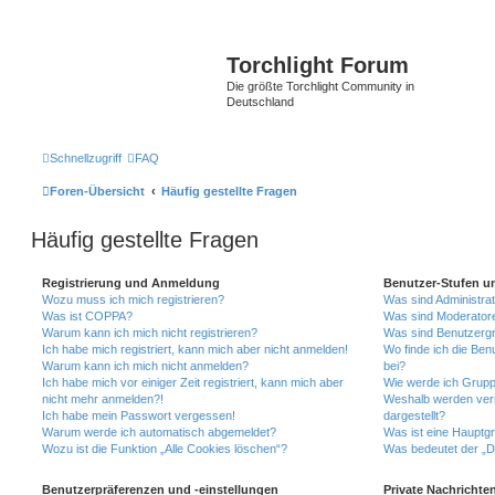
Torchlight Forum
Die größte Torchlight Community in
Deutschland
Schnellzugriff
FAQ
Foren-Übersicht
Häufig gestellte Fragen
Häufig gestellte Fragen
Registrierung und Anmeldung
Benutzer-Stufen u
Wozu muss ich mich registrieren?
Was sind Administra
Was ist COPPA?
Was sind Moderator
Warum kann ich mich nicht registrieren?
Was sind Benutzerg
Ich habe mich registriert, kann mich aber nicht anmelden!
Wo finde ich die Ben
Warum kann ich mich nicht anmelden?
bei?
Ich habe mich vor einiger Zeit registriert, kann mich aber
Wie werde ich Grupp
nicht mehr anmelden?!
Weshalb werden ver
Ich habe mein Passwort vergessen!
dargestellt?
Warum werde ich automatisch abgemeldet?
Was ist eine Hauptg
Wozu ist die Funktion „Alle Cookies löschen“?
Was bedeutet der „Da
Benutzerpräferenzen und -einstellungen
Private Nachrichte