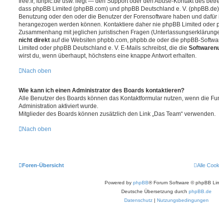
free.fr, funpic.de usw. liegt — den Support oder den Abuse-Kontakt des betr
dass phpBB Limited (phpBB.com) und phpBB Deutschland e. V. (phpBB.de
Benutzung oder den oder die Benutzer der Forensoftware haben und dafür 
herangezogen werden können. Kontaktiere daher nie phpBB Limited oder p
Zusammenhang mit jeglichen juristischen Fragen (Unterlassungserklärunge
nicht direkt
auf die Websiten phpbb.com, phpbb.de oder die phpBB-Softwar
Limited oder phpBB Deutschland e. V. E-Mails schreibst, die die
Softwarenu
wirst du, wenn überhaupt, höchstens eine knappe Antwort erhalten.
Nach oben
Wie kann ich einen Administrator des Boards kontaktieren?
Alle Benutzer des Boards können das Kontaktformular nutzen, wenn die Fun
Administration aktiviert wurde.
Mitglieder des Boards können zusätzlich den Link „Das Team“ verwenden.
Nach oben
Foren-Übersicht
Alle Coo
Powered by
phpBB
® Forum Software © phpBB Lim
Deutsche Übersetzung durch
phpBB.de
Datenschutz
|
Nutzungsbedingungen