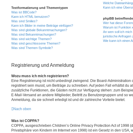
Welche Dateianhänge
Kann ich eine Übersi
Textformatierung und Thementypen
Was ist BBCode?
Kann ich HTML benutzen?
phpBB betreffende
Was sind Smilies?
Wer hat diese Foren
Kann ich Bilder in meine Beiträge einfügen?
Warum ist Funktion x
Was sind globale Bekanntmachungen?
An wen soll ich mic
Was sind Bekanntmachungen?
juristische Anfragen
Was sind wichtige Themen?
Wie kann ich einen A
Was sind geschlossene Themen?
Was sind Themen-Symbole?
Registrierung und Anmeldung
Wozu muss ich mich registrieren?
Eine Registrierung ist nicht unbedingt zwingend. Die Board-Administration
registriert sein musst, um Beiträge zu schreiben. Auf jeden Fall erhältst du als
zusätzliche Funktionen, die Gästen nicht zur Verfügung stehen: zum Beispiel
E-Mail-Versand an andere Mitglieder, Beitritt zu Benutzergruppen und so wei
Anmeldung, da sie schnell erledigt ist und dir zahlreiche Vorteile bietet.
Nach oben
Was ist COPPA?
COPPA, ausgeschrieben Children’s Online Privacy Protection Act of 1998 (
Privatsphäre von Kindern im Internet von 1998) ist ein Gesetz in den USA, w