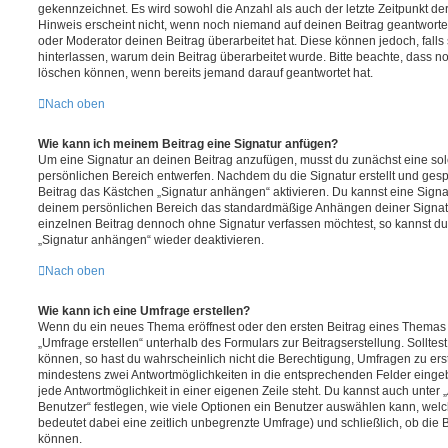
gekennzeichnet. Es wird sowohl die Anzahl als auch der letzte Zeitpunkt d
Hinweis erscheint nicht, wenn noch niemand auf deinen Beitrag geantwortet
oder Moderator deinen Beitrag überarbeitet hat. Diese können jedoch, falls s
hinterlassen, warum dein Beitrag überarbeitet wurde. Bitte beachte, dass n
löschen können, wenn bereits jemand darauf geantwortet hat.
Nach oben
Wie kann ich meinem Beitrag eine Signatur anfügen?
Um eine Signatur an deinen Beitrag anzufügen, musst du zunächst eine sol
persönlichen Bereich entwerfen. Nachdem du die Signatur erstellt und gesp
Beitrag das Kästchen „Signatur anhängen“ aktivieren. Du kannst eine Signa
deinem persönlichen Bereich das standardmäßige Anhängen deiner Signatu
einzelnen Beitrag dennoch ohne Signatur verfassen möchtest, so kannst du 
„Signatur anhängen“ wieder deaktivieren.
Nach oben
Wie kann ich eine Umfrage erstellen?
Wenn du ein neues Thema eröffnest oder den ersten Beitrag eines Themas be
„Umfrage erstellen“ unterhalb des Formulars zur Beitragserstellung. Solltes
können, so hast du wahrscheinlich nicht die Berechtigung, Umfragen zu erste
mindestens zwei Antwortmöglichkeiten in die entsprechenden Felder eingeb
jede Antwortmöglichkeit in einer eigenen Zeile steht. Du kannst auch unter
Benutzer“ festlegen, wie viele Optionen ein Benutzer auswählen kann, welche
bedeutet dabei eine zeitlich unbegrenzte Umfrage) und schließlich, ob die
können.