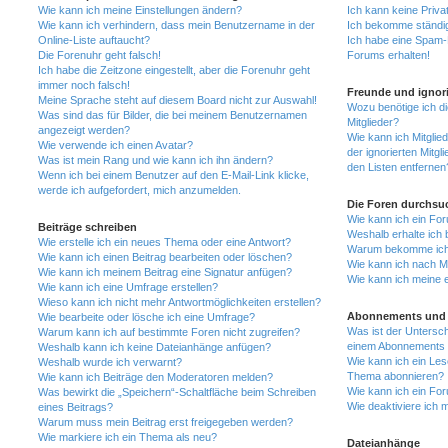
Wie kann ich meine Einstellungen ändern?
Ich kann keine Priva
Wie kann ich verhindern, dass mein Benutzername in der
Ich bekomme ständig
Online-Liste auftaucht?
Ich habe eine Spam-E
Die Forenuhr geht falsch!
Forums erhalten!
Ich habe die Zeitzone eingestellt, aber die Forenuhr geht
immer noch falsch!
Freunde und ignori
Meine Sprache steht auf diesem Board nicht zur Auswahl!
Wozu benötige ich di
Was sind das für Bilder, die bei meinem Benutzernamen
Mitglieder?
angezeigt werden?
Wie kann ich Mitglied
Wie verwende ich einen Avatar?
der ignorierten Mitg
Was ist mein Rang und wie kann ich ihn ändern?
den Listen entfernen
Wenn ich bei einem Benutzer auf den E-Mail-Link klicke,
werde ich aufgefordert, mich anzumelden.
Die Foren durchsu
Wie kann ich ein Fo
Beiträge schreiben
Weshalb erhalte ich 
Wie erstelle ich ein neues Thema oder eine Antwort?
Warum bekomme ich b
Wie kann ich einen Beitrag bearbeiten oder löschen?
Wie kann ich nach M
Wie kann ich meinem Beitrag eine Signatur anfügen?
Wie kann ich meine 
Wie kann ich eine Umfrage erstellen?
Wieso kann ich nicht mehr Antwortmöglichkeiten erstellen?
Abonnements und 
Wie bearbeite oder lösche ich eine Umfrage?
Was ist der Untersc
Warum kann ich auf bestimmte Foren nicht zugreifen?
einem Abonnements 
Weshalb kann ich keine Dateianhänge anfügen?
Wie kann ich ein Les
Weshalb wurde ich verwarnt?
Thema abonnieren?
Wie kann ich Beiträge den Moderatoren melden?
Wie kann ich ein Fo
Was bewirkt die „Speichern“-Schaltfläche beim Schreiben
Wie deaktiviere ich
eines Beitrags?
Warum muss mein Beitrag erst freigegeben werden?
Wie markiere ich ein Thema als neu?
Dateianhänge