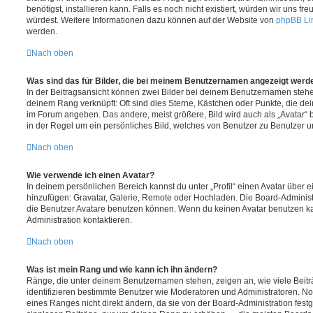
benötigst, installieren kann. Falls es noch nicht existiert, würden wir uns f
würdest. Weitere Informationen dazu können auf der Website von
phpBB Li
werden.
Nach oben
Was sind das für Bilder, die bei meinem Benutzernamen angezeigt werd
In der Beitragsansicht können zwei Bilder bei deinem Benutzernamen stehen.
deinem Rang verknüpft: Oft sind dies Sterne, Kästchen oder Punkte, die de
im Forum angeben. Das andere, meist größere, Bild wird auch als „Avatar“ b
in der Regel um ein persönliches Bild, welches von Benutzer zu Benutzer unt
Nach oben
Wie verwende ich einen Avatar?
In deinem persönlichen Bereich kannst du unter „Profil“ einen Avatar über 
hinzufügen: Gravatar, Galerie, Remote oder Hochladen. Die Board-Adminis
die Benutzer Avatare benutzen können. Wenn du keinen Avatar benutzen kan
Administration kontaktieren.
Nach oben
Was ist mein Rang und wie kann ich ihn ändern?
Ränge, die unter deinem Benutzernamen stehen, zeigen an, wie viele Beiträg
identifizieren bestimmte Benutzer wie Moderatoren und Administratoren. N
eines Ranges nicht direkt ändern, da sie von der Board-Administration festg