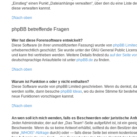
„Einstieg“ einen Punkt „Dateianhänge verwalten“, über den du eine Liste d
diese verwalten kannst.
Nach oben
phpBB betreffende Fragen
Wer hat diese Forensoftware entwickelt?
Diese Software (in ihrer unmodifizierten Fassung) wurde von
phpBB Limite
urheberrechtlich geschützt. Sie wurde unter der GNU General Public License
und kann frei vertrieben werden. Weitere Details findest du
auf der Seite v
deutschsprachige Anlaufstelle ist unter
phpBB.de
zu finden.
Nach oben
Warum ist Funktion x oder y nicht enthalten?
Diese Software wurde von phpBB Limited geschrieben. Wenn du denkst, das
werden sollte, dann besuche
phpBB Ideas
, wo du deine Stimme für beste
neue Funktionen vorschlagen kannst.
Nach oben
An wen soll ich mich wenden, falls es Beschwerden oder juristische An
Jeder Administrator, der auf der „Das Team“-Seite aufgeführt ist, ist ein geei
Beschwerde. Wenn du so keine Antwort erhältst, solltest du den Besitzer de
eine
„WHOIS“-Abfrage
durch) oder — falls diese Seite bei einem kostenlos