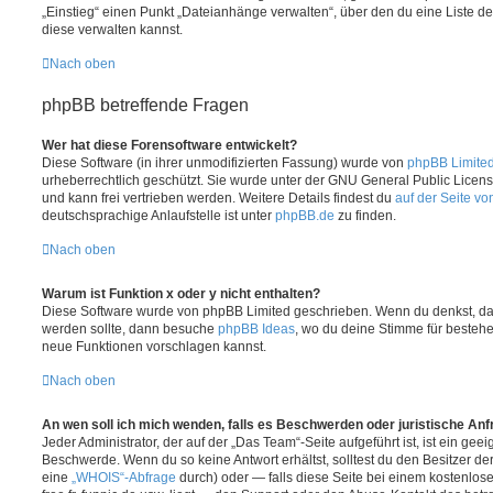
„Einstieg“ einen Punkt „Dateianhänge verwalten“, über den du eine Liste d
diese verwalten kannst.
Nach oben
phpBB betreffende Fragen
Wer hat diese Forensoftware entwickelt?
Diese Software (in ihrer unmodifizierten Fassung) wurde von
phpBB Limite
urheberrechtlich geschützt. Sie wurde unter der GNU General Public License
und kann frei vertrieben werden. Weitere Details findest du
auf der Seite v
deutschsprachige Anlaufstelle ist unter
phpBB.de
zu finden.
Nach oben
Warum ist Funktion x oder y nicht enthalten?
Diese Software wurde von phpBB Limited geschrieben. Wenn du denkst, das
werden sollte, dann besuche
phpBB Ideas
, wo du deine Stimme für beste
neue Funktionen vorschlagen kannst.
Nach oben
An wen soll ich mich wenden, falls es Beschwerden oder juristische An
Jeder Administrator, der auf der „Das Team“-Seite aufgeführt ist, ist ein geei
Beschwerde. Wenn du so keine Antwort erhältst, solltest du den Besitzer de
eine
„WHOIS“-Abfrage
durch) oder — falls diese Seite bei einem kostenlos