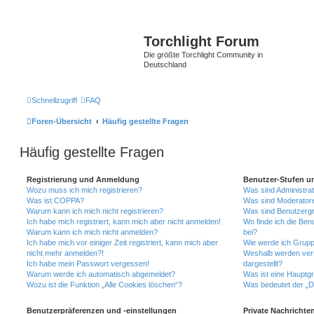
Torchlight Forum
Die größte Torchlight Community in
Deutschland
Schnellzugriff
FAQ
Foren-Übersicht
Häufig gestellte Fragen
Häufig gestellte Fragen
Registrierung und Anmeldung
Benutzer-Stufen u
Wozu muss ich mich registrieren?
Was sind Administra
Was ist COPPA?
Was sind Moderator
Warum kann ich mich nicht registrieren?
Was sind Benutzerg
Ich habe mich registriert, kann mich aber nicht anmelden!
Wo finde ich die Ben
Warum kann ich mich nicht anmelden?
bei?
Ich habe mich vor einiger Zeit registriert, kann mich aber
Wie werde ich Grupp
nicht mehr anmelden?!
Weshalb werden ver
Ich habe mein Passwort vergessen!
dargestellt?
Warum werde ich automatisch abgemeldet?
Was ist eine Hauptg
Wozu ist die Funktion „Alle Cookies löschen“?
Was bedeutet der „Da
Benutzerpräferenzen und -einstellungen
Private Nachrichte