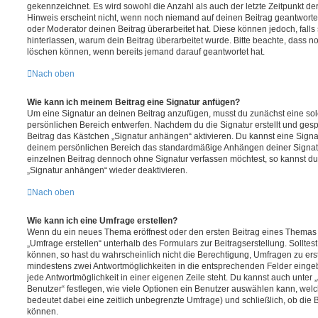
gekennzeichnet. Es wird sowohl die Anzahl als auch der letzte Zeitpunkt d
Hinweis erscheint nicht, wenn noch niemand auf deinen Beitrag geantwortet
oder Moderator deinen Beitrag überarbeitet hat. Diese können jedoch, falls s
hinterlassen, warum dein Beitrag überarbeitet wurde. Bitte beachte, dass n
löschen können, wenn bereits jemand darauf geantwortet hat.
Nach oben
Wie kann ich meinem Beitrag eine Signatur anfügen?
Um eine Signatur an deinen Beitrag anzufügen, musst du zunächst eine sol
persönlichen Bereich entwerfen. Nachdem du die Signatur erstellt und gesp
Beitrag das Kästchen „Signatur anhängen“ aktivieren. Du kannst eine Signa
deinem persönlichen Bereich das standardmäßige Anhängen deiner Signatu
einzelnen Beitrag dennoch ohne Signatur verfassen möchtest, so kannst du 
„Signatur anhängen“ wieder deaktivieren.
Nach oben
Wie kann ich eine Umfrage erstellen?
Wenn du ein neues Thema eröffnest oder den ersten Beitrag eines Themas be
„Umfrage erstellen“ unterhalb des Formulars zur Beitragserstellung. Solltes
können, so hast du wahrscheinlich nicht die Berechtigung, Umfragen zu erste
mindestens zwei Antwortmöglichkeiten in die entsprechenden Felder eingeb
jede Antwortmöglichkeit in einer eigenen Zeile steht. Du kannst auch unter
Benutzer“ festlegen, wie viele Optionen ein Benutzer auswählen kann, welche
bedeutet dabei eine zeitlich unbegrenzte Umfrage) und schließlich, ob die
können.