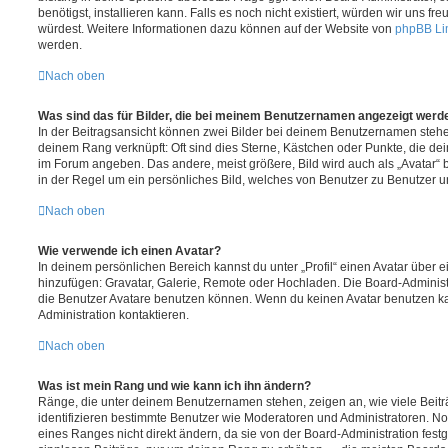
benötigst, installieren kann. Falls es noch nicht existiert, würden wir uns f
würdest. Weitere Informationen dazu können auf der Website von
phpBB Li
werden.
Nach oben
Was sind das für Bilder, die bei meinem Benutzernamen angezeigt werd
In der Beitragsansicht können zwei Bilder bei deinem Benutzernamen stehen.
deinem Rang verknüpft: Oft sind dies Sterne, Kästchen oder Punkte, die de
im Forum angeben. Das andere, meist größere, Bild wird auch als „Avatar“ b
in der Regel um ein persönliches Bild, welches von Benutzer zu Benutzer unt
Nach oben
Wie verwende ich einen Avatar?
In deinem persönlichen Bereich kannst du unter „Profil“ einen Avatar über 
hinzufügen: Gravatar, Galerie, Remote oder Hochladen. Die Board-Adminis
die Benutzer Avatare benutzen können. Wenn du keinen Avatar benutzen kan
Administration kontaktieren.
Nach oben
Was ist mein Rang und wie kann ich ihn ändern?
Ränge, die unter deinem Benutzernamen stehen, zeigen an, wie viele Beiträg
identifizieren bestimmte Benutzer wie Moderatoren und Administratoren. N
eines Ranges nicht direkt ändern, da sie von der Board-Administration festg