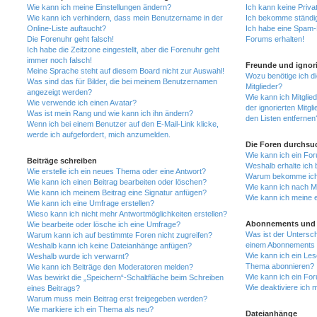
Wie kann ich meine Einstellungen ändern?
Ich kann keine Priva
Wie kann ich verhindern, dass mein Benutzername in der
Ich bekomme ständig
Online-Liste auftaucht?
Ich habe eine Spam-E
Die Forenuhr geht falsch!
Forums erhalten!
Ich habe die Zeitzone eingestellt, aber die Forenuhr geht
immer noch falsch!
Freunde und ignori
Meine Sprache steht auf diesem Board nicht zur Auswahl!
Wozu benötige ich di
Was sind das für Bilder, die bei meinem Benutzernamen
Mitglieder?
angezeigt werden?
Wie kann ich Mitglied
Wie verwende ich einen Avatar?
der ignorierten Mitg
Was ist mein Rang und wie kann ich ihn ändern?
den Listen entfernen
Wenn ich bei einem Benutzer auf den E-Mail-Link klicke,
werde ich aufgefordert, mich anzumelden.
Die Foren durchsu
Wie kann ich ein Fo
Beiträge schreiben
Weshalb erhalte ich 
Wie erstelle ich ein neues Thema oder eine Antwort?
Warum bekomme ich b
Wie kann ich einen Beitrag bearbeiten oder löschen?
Wie kann ich nach M
Wie kann ich meinem Beitrag eine Signatur anfügen?
Wie kann ich meine 
Wie kann ich eine Umfrage erstellen?
Wieso kann ich nicht mehr Antwortmöglichkeiten erstellen?
Abonnements und 
Wie bearbeite oder lösche ich eine Umfrage?
Was ist der Untersc
Warum kann ich auf bestimmte Foren nicht zugreifen?
einem Abonnements 
Weshalb kann ich keine Dateianhänge anfügen?
Wie kann ich ein Les
Weshalb wurde ich verwarnt?
Thema abonnieren?
Wie kann ich Beiträge den Moderatoren melden?
Wie kann ich ein Fo
Was bewirkt die „Speichern“-Schaltfläche beim Schreiben
Wie deaktiviere ich
eines Beitrags?
Warum muss mein Beitrag erst freigegeben werden?
Wie markiere ich ein Thema als neu?
Dateianhänge