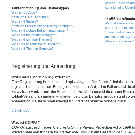
Welche Dateianhänge
Kann ich eine Übersi
Textformatierung und Thementypen
Was ist BBCode?
Kann ich HTML benutzen?
phpBB betreffende
Was sind Smilies?
Wer hat diese Foren
Kann ich Bilder in meine Beiträge einfügen?
Warum ist Funktion x
Was sind globale Bekanntmachungen?
An wen soll ich mic
Was sind Bekanntmachungen?
juristische Anfragen
Was sind wichtige Themen?
Wie kann ich einen A
Was sind geschlossene Themen?
Was sind Themen-Symbole?
Registrierung und Anmeldung
Wozu muss ich mich registrieren?
Eine Registrierung ist nicht unbedingt zwingend. Die Board-Administration
registriert sein musst, um Beiträge zu schreiben. Auf jeden Fall erhältst du als
zusätzliche Funktionen, die Gästen nicht zur Verfügung stehen: zum Beispiel
E-Mail-Versand an andere Mitglieder, Beitritt zu Benutzergruppen und so wei
Anmeldung, da sie schnell erledigt ist und dir zahlreiche Vorteile bietet.
Nach oben
Was ist COPPA?
COPPA, ausgeschrieben Children’s Online Privacy Protection Act of 1998 (
Privatsphäre von Kindern im Internet von 1998) ist ein Gesetz in den USA, w