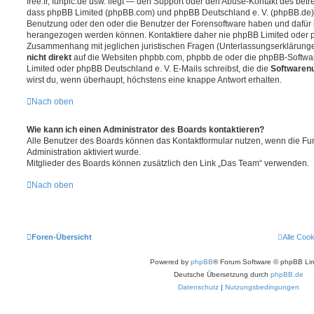
free.fr, funpic.de usw. liegt — den Support oder den Abuse-Kontakt des betr
dass phpBB Limited (phpBB.com) und phpBB Deutschland e. V. (phpBB.de
Benutzung oder den oder die Benutzer der Forensoftware haben und dafür 
herangezogen werden können. Kontaktiere daher nie phpBB Limited oder p
Zusammenhang mit jeglichen juristischen Fragen (Unterlassungserklärunge
nicht direkt
auf die Websiten phpbb.com, phpbb.de oder die phpBB-Softwar
Limited oder phpBB Deutschland e. V. E-Mails schreibst, die die
Softwarenu
wirst du, wenn überhaupt, höchstens eine knappe Antwort erhalten.
Nach oben
Wie kann ich einen Administrator des Boards kontaktieren?
Alle Benutzer des Boards können das Kontaktformular nutzen, wenn die Fun
Administration aktiviert wurde.
Mitglieder des Boards können zusätzlich den Link „Das Team“ verwenden.
Nach oben
Foren-Übersicht
Alle Coo
Powered by
phpBB
® Forum Software © phpBB Lim
Deutsche Übersetzung durch
phpBB.de
Datenschutz
|
Nutzungsbedingungen