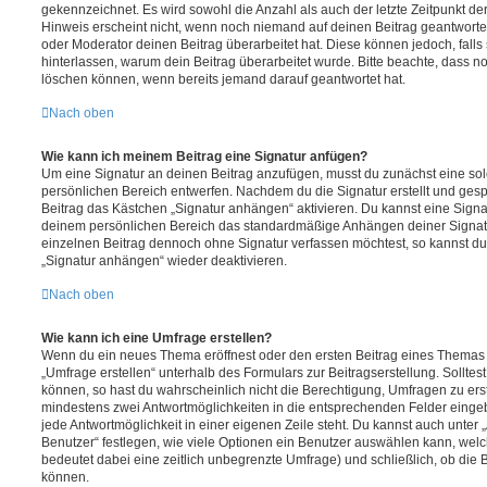
gekennzeichnet. Es wird sowohl die Anzahl als auch der letzte Zeitpunkt d
Hinweis erscheint nicht, wenn noch niemand auf deinen Beitrag geantwortet
oder Moderator deinen Beitrag überarbeitet hat. Diese können jedoch, falls s
hinterlassen, warum dein Beitrag überarbeitet wurde. Bitte beachte, dass n
löschen können, wenn bereits jemand darauf geantwortet hat.
Nach oben
Wie kann ich meinem Beitrag eine Signatur anfügen?
Um eine Signatur an deinen Beitrag anzufügen, musst du zunächst eine sol
persönlichen Bereich entwerfen. Nachdem du die Signatur erstellt und gesp
Beitrag das Kästchen „Signatur anhängen“ aktivieren. Du kannst eine Signa
deinem persönlichen Bereich das standardmäßige Anhängen deiner Signatu
einzelnen Beitrag dennoch ohne Signatur verfassen möchtest, so kannst du 
„Signatur anhängen“ wieder deaktivieren.
Nach oben
Wie kann ich eine Umfrage erstellen?
Wenn du ein neues Thema eröffnest oder den ersten Beitrag eines Themas be
„Umfrage erstellen“ unterhalb des Formulars zur Beitragserstellung. Solltes
können, so hast du wahrscheinlich nicht die Berechtigung, Umfragen zu erste
mindestens zwei Antwortmöglichkeiten in die entsprechenden Felder eingeb
jede Antwortmöglichkeit in einer eigenen Zeile steht. Du kannst auch unter
Benutzer“ festlegen, wie viele Optionen ein Benutzer auswählen kann, welche
bedeutet dabei eine zeitlich unbegrenzte Umfrage) und schließlich, ob die
können.