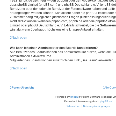
free.fr, funpic.de usw. liegt — den Support oder den Abuse-Kontakt des betr
dass phpBB Limited (phpBB.com) und phpBB Deutschland e. V. (phpBB.de
Benutzung oder den oder die Benutzer der Forensoftware haben und dafür 
herangezogen werden können. Kontaktiere daher nie phpBB Limited oder p
Zusammenhang mit jeglichen juristischen Fragen (Unterlassungserklärunge
nicht direkt
auf die Websiten phpbb.com, phpbb.de oder die phpBB-Softwar
Limited oder phpBB Deutschland e. V. E-Mails schreibst, die die
Softwarenu
wirst du, wenn überhaupt, höchstens eine knappe Antwort erhalten.
Nach oben
Wie kann ich einen Administrator des Boards kontaktieren?
Alle Benutzer des Boards können das Kontaktformular nutzen, wenn die Fun
Administration aktiviert wurde.
Mitglieder des Boards können zusätzlich den Link „Das Team“ verwenden.
Nach oben
Foren-Übersicht
Alle Coo
Powered by
phpBB
® Forum Software © phpBB Lim
Deutsche Übersetzung durch
phpBB.de
Datenschutz
|
Nutzungsbedingungen