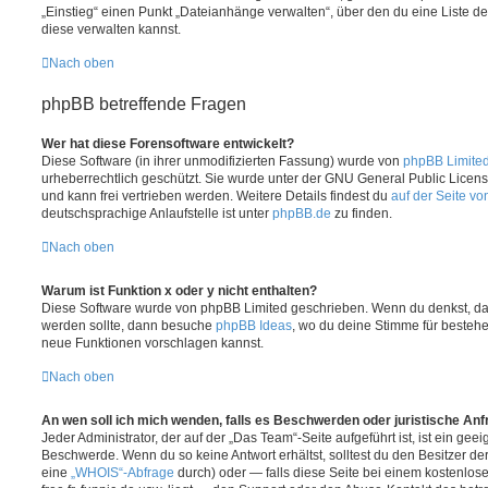
„Einstieg“ einen Punkt „Dateianhänge verwalten“, über den du eine Liste d
diese verwalten kannst.
Nach oben
phpBB betreffende Fragen
Wer hat diese Forensoftware entwickelt?
Diese Software (in ihrer unmodifizierten Fassung) wurde von
phpBB Limite
urheberrechtlich geschützt. Sie wurde unter der GNU General Public License
und kann frei vertrieben werden. Weitere Details findest du
auf der Seite v
deutschsprachige Anlaufstelle ist unter
phpBB.de
zu finden.
Nach oben
Warum ist Funktion x oder y nicht enthalten?
Diese Software wurde von phpBB Limited geschrieben. Wenn du denkst, das
werden sollte, dann besuche
phpBB Ideas
, wo du deine Stimme für beste
neue Funktionen vorschlagen kannst.
Nach oben
An wen soll ich mich wenden, falls es Beschwerden oder juristische An
Jeder Administrator, der auf der „Das Team“-Seite aufgeführt ist, ist ein geei
Beschwerde. Wenn du so keine Antwort erhältst, solltest du den Besitzer de
eine
„WHOIS“-Abfrage
durch) oder — falls diese Seite bei einem kostenlos