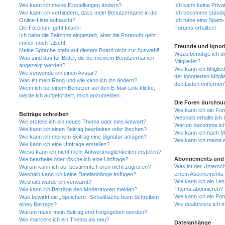
Wie kann ich meine Einstellungen ändern?
Ich kann keine Priva
Wie kann ich verhindern, dass mein Benutzername in der
Ich bekomme ständig
Online-Liste auftaucht?
Ich habe eine Spam-E
Die Forenuhr geht falsch!
Forums erhalten!
Ich habe die Zeitzone eingestellt, aber die Forenuhr geht
immer noch falsch!
Freunde und ignori
Meine Sprache steht auf diesem Board nicht zur Auswahl!
Wozu benötige ich di
Was sind das für Bilder, die bei meinem Benutzernamen
Mitglieder?
angezeigt werden?
Wie kann ich Mitglied
Wie verwende ich einen Avatar?
der ignorierten Mitg
Was ist mein Rang und wie kann ich ihn ändern?
den Listen entfernen
Wenn ich bei einem Benutzer auf den E-Mail-Link klicke,
werde ich aufgefordert, mich anzumelden.
Die Foren durchsu
Wie kann ich ein Fo
Beiträge schreiben
Weshalb erhalte ich 
Wie erstelle ich ein neues Thema oder eine Antwort?
Warum bekomme ich b
Wie kann ich einen Beitrag bearbeiten oder löschen?
Wie kann ich nach M
Wie kann ich meinem Beitrag eine Signatur anfügen?
Wie kann ich meine 
Wie kann ich eine Umfrage erstellen?
Wieso kann ich nicht mehr Antwortmöglichkeiten erstellen?
Abonnements und 
Wie bearbeite oder lösche ich eine Umfrage?
Was ist der Untersc
Warum kann ich auf bestimmte Foren nicht zugreifen?
einem Abonnements 
Weshalb kann ich keine Dateianhänge anfügen?
Wie kann ich ein Les
Weshalb wurde ich verwarnt?
Thema abonnieren?
Wie kann ich Beiträge den Moderatoren melden?
Wie kann ich ein Fo
Was bewirkt die „Speichern“-Schaltfläche beim Schreiben
Wie deaktiviere ich
eines Beitrags?
Warum muss mein Beitrag erst freigegeben werden?
Wie markiere ich ein Thema als neu?
Dateianhänge