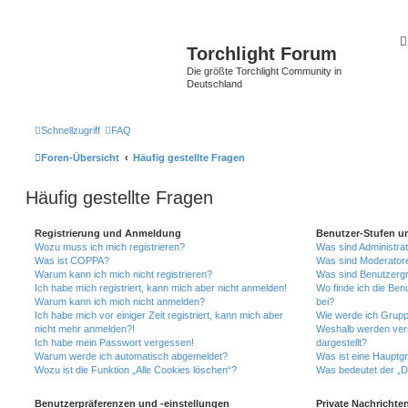
Torchlight Forum
Die größte Torchlight Community in
Deutschland
Schnellzugriff
FAQ
Foren-Übersicht
Häufig gestellte Fragen
Häufig gestellte Fragen
Registrierung und Anmeldung
Benutzer-Stufen u
Wozu muss ich mich registrieren?
Was sind Administra
Was ist COPPA?
Was sind Moderator
Warum kann ich mich nicht registrieren?
Was sind Benutzerg
Ich habe mich registriert, kann mich aber nicht anmelden!
Wo finde ich die Ben
Warum kann ich mich nicht anmelden?
bei?
Ich habe mich vor einiger Zeit registriert, kann mich aber
Wie werde ich Grupp
nicht mehr anmelden?!
Weshalb werden ver
Ich habe mein Passwort vergessen!
dargestellt?
Warum werde ich automatisch abgemeldet?
Was ist eine Hauptg
Wozu ist die Funktion „Alle Cookies löschen“?
Was bedeutet der „Da
Benutzerpräferenzen und -einstellungen
Private Nachrichte