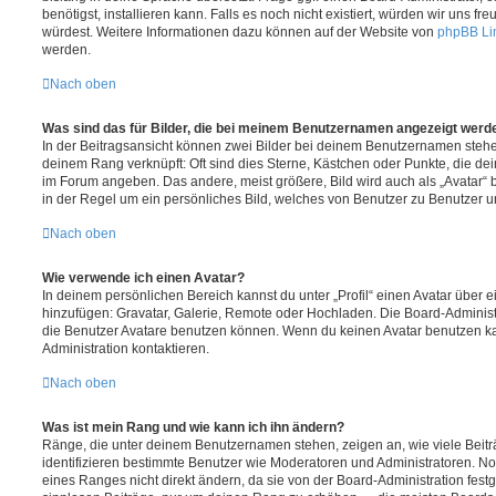
benötigst, installieren kann. Falls es noch nicht existiert, würden wir uns f
würdest. Weitere Informationen dazu können auf der Website von
phpBB Li
werden.
Nach oben
Was sind das für Bilder, die bei meinem Benutzernamen angezeigt werd
In der Beitragsansicht können zwei Bilder bei deinem Benutzernamen stehen.
deinem Rang verknüpft: Oft sind dies Sterne, Kästchen oder Punkte, die de
im Forum angeben. Das andere, meist größere, Bild wird auch als „Avatar“ b
in der Regel um ein persönliches Bild, welches von Benutzer zu Benutzer unt
Nach oben
Wie verwende ich einen Avatar?
In deinem persönlichen Bereich kannst du unter „Profil“ einen Avatar über 
hinzufügen: Gravatar, Galerie, Remote oder Hochladen. Die Board-Adminis
die Benutzer Avatare benutzen können. Wenn du keinen Avatar benutzen kan
Administration kontaktieren.
Nach oben
Was ist mein Rang und wie kann ich ihn ändern?
Ränge, die unter deinem Benutzernamen stehen, zeigen an, wie viele Beiträg
identifizieren bestimmte Benutzer wie Moderatoren und Administratoren. N
eines Ranges nicht direkt ändern, da sie von der Board-Administration festg