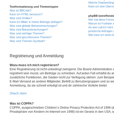
Welche Dateianhänge
Kann ich eine Übersi
Textformatierung und Thementypen
Was ist BBCode?
Kann ich HTML benutzen?
phpBB betreffende
Was sind Smilies?
Wer hat diese Foren
Kann ich Bilder in meine Beiträge einfügen?
Warum ist Funktion x
Was sind globale Bekanntmachungen?
An wen soll ich mic
Was sind Bekanntmachungen?
juristische Anfragen
Was sind wichtige Themen?
Wie kann ich einen A
Was sind geschlossene Themen?
Was sind Themen-Symbole?
Registrierung und Anmeldung
Wozu muss ich mich registrieren?
Eine Registrierung ist nicht unbedingt zwingend. Die Board-Administration
registriert sein musst, um Beiträge zu schreiben. Auf jeden Fall erhältst du als
zusätzliche Funktionen, die Gästen nicht zur Verfügung stehen: zum Beispiel
E-Mail-Versand an andere Mitglieder, Beitritt zu Benutzergruppen und so wei
Anmeldung, da sie schnell erledigt ist und dir zahlreiche Vorteile bietet.
Nach oben
Was ist COPPA?
COPPA, ausgeschrieben Children’s Online Privacy Protection Act of 1998 (
Privatsphäre von Kindern im Internet von 1998) ist ein Gesetz in den USA, w