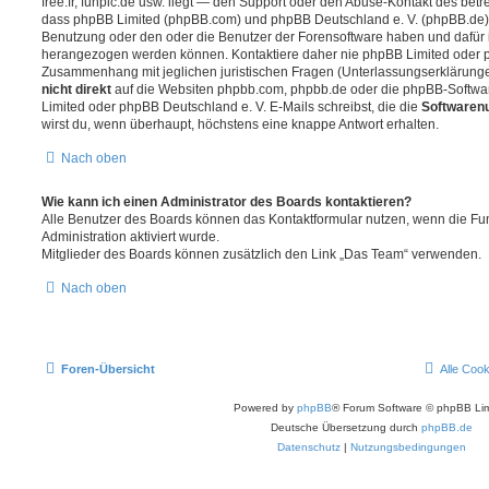
free.fr, funpic.de usw. liegt — den Support oder den Abuse-Kontakt des betr
dass phpBB Limited (phpBB.com) und phpBB Deutschland e. V. (phpBB.de
Benutzung oder den oder die Benutzer der Forensoftware haben und dafür 
herangezogen werden können. Kontaktiere daher nie phpBB Limited oder p
Zusammenhang mit jeglichen juristischen Fragen (Unterlassungserklärunge
nicht direkt
auf die Websiten phpbb.com, phpbb.de oder die phpBB-Softwar
Limited oder phpBB Deutschland e. V. E-Mails schreibst, die die
Softwarenu
wirst du, wenn überhaupt, höchstens eine knappe Antwort erhalten.
Nach oben
Wie kann ich einen Administrator des Boards kontaktieren?
Alle Benutzer des Boards können das Kontaktformular nutzen, wenn die Fun
Administration aktiviert wurde.
Mitglieder des Boards können zusätzlich den Link „Das Team“ verwenden.
Nach oben
Foren-Übersicht
Alle Coo
Powered by
phpBB
® Forum Software © phpBB Lim
Deutsche Übersetzung durch
phpBB.de
Datenschutz
|
Nutzungsbedingungen