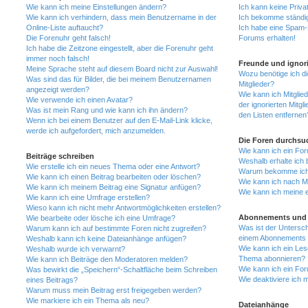
Wie kann ich meine Einstellungen ändern?
Ich kann keine Priva
Wie kann ich verhindern, dass mein Benutzername in der
Ich bekomme ständig
Online-Liste auftaucht?
Ich habe eine Spam-E
Die Forenuhr geht falsch!
Forums erhalten!
Ich habe die Zeitzone eingestellt, aber die Forenuhr geht
immer noch falsch!
Freunde und ignori
Meine Sprache steht auf diesem Board nicht zur Auswahl!
Wozu benötige ich di
Was sind das für Bilder, die bei meinem Benutzernamen
Mitglieder?
angezeigt werden?
Wie kann ich Mitglied
Wie verwende ich einen Avatar?
der ignorierten Mitg
Was ist mein Rang und wie kann ich ihn ändern?
den Listen entfernen
Wenn ich bei einem Benutzer auf den E-Mail-Link klicke,
werde ich aufgefordert, mich anzumelden.
Die Foren durchsu
Wie kann ich ein Fo
Beiträge schreiben
Weshalb erhalte ich 
Wie erstelle ich ein neues Thema oder eine Antwort?
Warum bekomme ich b
Wie kann ich einen Beitrag bearbeiten oder löschen?
Wie kann ich nach M
Wie kann ich meinem Beitrag eine Signatur anfügen?
Wie kann ich meine 
Wie kann ich eine Umfrage erstellen?
Wieso kann ich nicht mehr Antwortmöglichkeiten erstellen?
Abonnements und 
Wie bearbeite oder lösche ich eine Umfrage?
Was ist der Untersc
Warum kann ich auf bestimmte Foren nicht zugreifen?
einem Abonnements 
Weshalb kann ich keine Dateianhänge anfügen?
Wie kann ich ein Les
Weshalb wurde ich verwarnt?
Thema abonnieren?
Wie kann ich Beiträge den Moderatoren melden?
Wie kann ich ein Fo
Was bewirkt die „Speichern“-Schaltfläche beim Schreiben
Wie deaktiviere ich
eines Beitrags?
Warum muss mein Beitrag erst freigegeben werden?
Wie markiere ich ein Thema als neu?
Dateianhänge