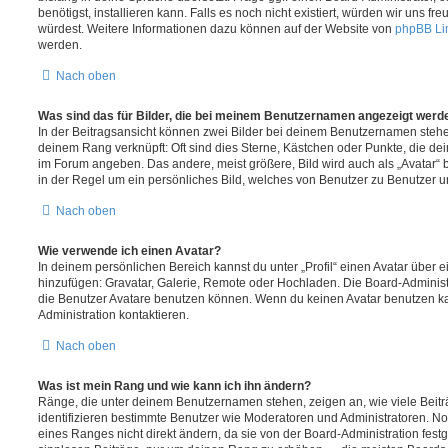
benötigst, installieren kann. Falls es noch nicht existiert, würden wir uns f
würdest. Weitere Informationen dazu können auf der Website von
phpBB Li
werden.
Nach oben
Was sind das für Bilder, die bei meinem Benutzernamen angezeigt werd
In der Beitragsansicht können zwei Bilder bei deinem Benutzernamen stehen.
deinem Rang verknüpft: Oft sind dies Sterne, Kästchen oder Punkte, die de
im Forum angeben. Das andere, meist größere, Bild wird auch als „Avatar“ b
in der Regel um ein persönliches Bild, welches von Benutzer zu Benutzer unt
Nach oben
Wie verwende ich einen Avatar?
In deinem persönlichen Bereich kannst du unter „Profil“ einen Avatar über 
hinzufügen: Gravatar, Galerie, Remote oder Hochladen. Die Board-Adminis
die Benutzer Avatare benutzen können. Wenn du keinen Avatar benutzen kan
Administration kontaktieren.
Nach oben
Was ist mein Rang und wie kann ich ihn ändern?
Ränge, die unter deinem Benutzernamen stehen, zeigen an, wie viele Beiträg
identifizieren bestimmte Benutzer wie Moderatoren und Administratoren. N
eines Ranges nicht direkt ändern, da sie von der Board-Administration festg