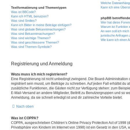
Welche Dateianhänge
Kann ich eine Übersi
Textformatierung und Thementypen
Was ist BBCode?
Kann ich HTML benutzen?
phpBB betreffende
Was sind Smilies?
Wer hat diese Foren
Kann ich Bilder in meine Beiträge einfügen?
Warum ist Funktion x
Was sind globale Bekanntmachungen?
An wen soll ich mic
Was sind Bekanntmachungen?
juristische Anfragen
Was sind wichtige Themen?
Wie kann ich einen A
Was sind geschlossene Themen?
Was sind Themen-Symbole?
Registrierung und Anmeldung
Wozu muss ich mich registrieren?
Eine Registrierung ist nicht unbedingt zwingend. Die Board-Administration
registriert sein musst, um Beiträge zu schreiben. Auf jeden Fall erhältst du als
zusätzliche Funktionen, die Gästen nicht zur Verfügung stehen: zum Beispiel
E-Mail-Versand an andere Mitglieder, Beitritt zu Benutzergruppen und so wei
Anmeldung, da sie schnell erledigt ist und dir zahlreiche Vorteile bietet.
Nach oben
Was ist COPPA?
COPPA, ausgeschrieben Children’s Online Privacy Protection Act of 1998 (
Privatsphäre von Kindern im Internet von 1998) ist ein Gesetz in den USA, w