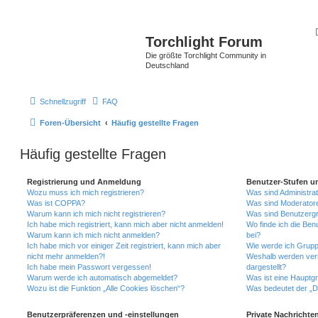
Torchlight Forum
Die größte Torchlight Community in
Deutschland
Schnellzugriff
FAQ
Foren-Übersicht
Häufig gestellte Fragen
Häufig gestellte Fragen
Registrierung und Anmeldung
Benutzer-Stufen u
Wozu muss ich mich registrieren?
Was sind Administra
Was ist COPPA?
Was sind Moderator
Warum kann ich mich nicht registrieren?
Was sind Benutzerg
Ich habe mich registriert, kann mich aber nicht anmelden!
Wo finde ich die Ben
Warum kann ich mich nicht anmelden?
bei?
Ich habe mich vor einiger Zeit registriert, kann mich aber
Wie werde ich Grupp
nicht mehr anmelden?!
Weshalb werden ver
Ich habe mein Passwort vergessen!
dargestellt?
Warum werde ich automatisch abgemeldet?
Was ist eine Hauptg
Wozu ist die Funktion „Alle Cookies löschen“?
Was bedeutet der „Da
Benutzerpräferenzen und -einstellungen
Private Nachrichte