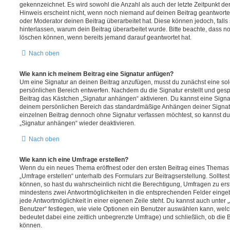
gekennzeichnet. Es wird sowohl die Anzahl als auch der letzte Zeitpunkt d
Hinweis erscheint nicht, wenn noch niemand auf deinen Beitrag geantwortet
oder Moderator deinen Beitrag überarbeitet hat. Diese können jedoch, falls s
hinterlassen, warum dein Beitrag überarbeitet wurde. Bitte beachte, dass n
löschen können, wenn bereits jemand darauf geantwortet hat.
Nach oben
Wie kann ich meinem Beitrag eine Signatur anfügen?
Um eine Signatur an deinen Beitrag anzufügen, musst du zunächst eine sol
persönlichen Bereich entwerfen. Nachdem du die Signatur erstellt und gesp
Beitrag das Kästchen „Signatur anhängen“ aktivieren. Du kannst eine Signa
deinem persönlichen Bereich das standardmäßige Anhängen deiner Signatu
einzelnen Beitrag dennoch ohne Signatur verfassen möchtest, so kannst du 
„Signatur anhängen“ wieder deaktivieren.
Nach oben
Wie kann ich eine Umfrage erstellen?
Wenn du ein neues Thema eröffnest oder den ersten Beitrag eines Themas be
„Umfrage erstellen“ unterhalb des Formulars zur Beitragserstellung. Solltes
können, so hast du wahrscheinlich nicht die Berechtigung, Umfragen zu erste
mindestens zwei Antwortmöglichkeiten in die entsprechenden Felder eingeb
jede Antwortmöglichkeit in einer eigenen Zeile steht. Du kannst auch unter
Benutzer“ festlegen, wie viele Optionen ein Benutzer auswählen kann, welche
bedeutet dabei eine zeitlich unbegrenzte Umfrage) und schließlich, ob die
können.