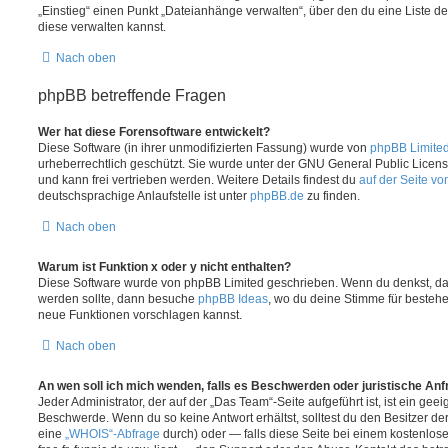
„Einstieg“ einen Punkt „Dateianhänge verwalten“, über den du eine Liste d
diese verwalten kannst.
Nach oben
phpBB betreffende Fragen
Wer hat diese Forensoftware entwickelt?
Diese Software (in ihrer unmodifizierten Fassung) wurde von
phpBB Limite
urheberrechtlich geschützt. Sie wurde unter der GNU General Public License
und kann frei vertrieben werden. Weitere Details findest du
auf der Seite v
deutschsprachige Anlaufstelle ist unter
phpBB.de
zu finden.
Nach oben
Warum ist Funktion x oder y nicht enthalten?
Diese Software wurde von phpBB Limited geschrieben. Wenn du denkst, das
werden sollte, dann besuche
phpBB Ideas
, wo du deine Stimme für beste
neue Funktionen vorschlagen kannst.
Nach oben
An wen soll ich mich wenden, falls es Beschwerden oder juristische An
Jeder Administrator, der auf der „Das Team“-Seite aufgeführt ist, ist ein geei
Beschwerde. Wenn du so keine Antwort erhältst, solltest du den Besitzer de
eine
„WHOIS“-Abfrage
durch) oder — falls diese Seite bei einem kostenlos