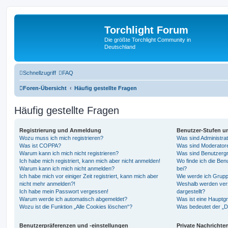
Torchlight Forum
Die größte Torchlight Community in
Deutschland
Schnellzugriff
FAQ
Foren-Übersicht
Häufig gestellte Fragen
Häufig gestellte Fragen
Registrierung und Anmeldung
Benutzer-Stufen u
Wozu muss ich mich registrieren?
Was sind Administra
Was ist COPPA?
Was sind Moderator
Warum kann ich mich nicht registrieren?
Was sind Benutzerg
Ich habe mich registriert, kann mich aber nicht anmelden!
Wo finde ich die Ben
Warum kann ich mich nicht anmelden?
bei?
Ich habe mich vor einiger Zeit registriert, kann mich aber
Wie werde ich Grupp
nicht mehr anmelden?!
Weshalb werden ver
Ich habe mein Passwort vergessen!
dargestellt?
Warum werde ich automatisch abgemeldet?
Was ist eine Hauptg
Wozu ist die Funktion „Alle Cookies löschen“?
Was bedeutet der „Da
Benutzerpräferenzen und -einstellungen
Private Nachrichte