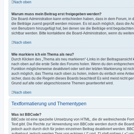
Nach oben
Warum muss mein Beitrag erst freigegeben werden?
Die Board-Administration kann entschieden haben, dass in dem Forum, in de
die Beiträge zuerst geprüft werden müssen. Es ist auch möglich, dass die A
von Benutzern hinzugefügt hat, bei denen sie die Beiträge erst begutachten
sichtbar werden. Bitte kontaktiere die Board-Administration, wenn du weiter
Nach oben
Wie markiere ich ein Thema als neu?
Durch Klicken des „Thema als neu markieren“-Links in der Beitragsansich
nach oben auf die erste Seite des Forums holen. Wenn du den entsprechende
Funktion möglicherweise deaktiviert oder seit der letzten Markierung ist nic
auch möglich, das Thema nach oben zu holen, indem du einfach eine Antwort
sicher, dass du die Regeln dieses Boards beachtest! Es wird meist nicht ge
Grund auf alte oder abgeschlossene Themen geantwortet wird.
Nach oben
Textformatierung und Thementypen
Was ist BBCode?
BBCode ist eine spezielle Umsetzung von HTML, die dir weitreichende For
Text gibt. Die Rechte zur Verwendung von BBCode werden durch die Board
jedoch auch durch dich für jeden einzelnen Beitrag deaktiviert werden. BB
aufgebaut, jedoch werden Tags von eckigen („[“ und „]“) statt spitzen („<“ 