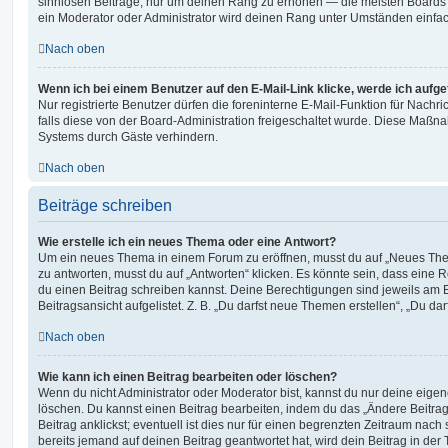
sinnlosen Beiträge, nur um deinen Rang zu erhöhen — die meisten Boards 
ein Moderator oder Administrator wird deinen Rang unter Umständen einfa
Nach oben
Wenn ich bei einem Benutzer auf den E-Mail-Link klicke, werde ich aufg
Nur registrierte Benutzer dürfen die foreninterne E-Mail-Funktion für Nachr
falls diese von der Board-Administration freigeschaltet wurde. Diese Maßn
Systems durch Gäste verhindern.
Nach oben
Beiträge schreiben
Wie erstelle ich ein neues Thema oder eine Antwort?
Um ein neues Thema in einem Forum zu eröffnen, musst du auf „Neues Them
zu antworten, musst du auf „Antworten“ klicken. Es könnte sein, dass eine Reg
du einen Beitrag schreiben kannst. Deine Berechtigungen sind jeweils am 
Beitragsansicht aufgelistet. Z. B. „Du darfst neue Themen erstellen“, „Du da
Nach oben
Wie kann ich einen Beitrag bearbeiten oder löschen?
Wenn du nicht Administrator oder Moderator bist, kannst du nur deine eige
löschen. Du kannst einen Beitrag bearbeiten, indem du das „Ändere Beitr
Beitrag anklickst; eventuell ist dies nur für einen begrenzten Zeitraum nac
bereits jemand auf deinen Beitrag geantwortet hat, wird dein Beitrag in der