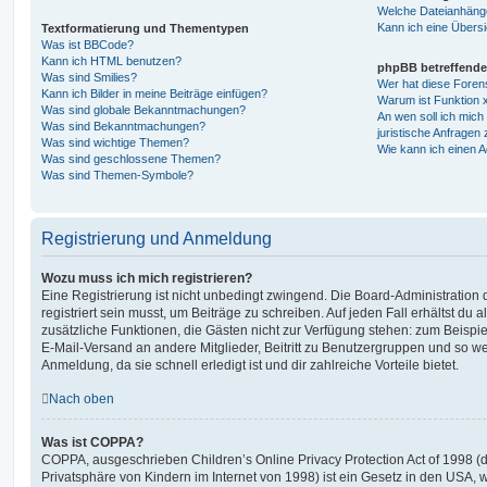
Welche Dateianhänge
Kann ich eine Übersi
Textformatierung und Thementypen
Was ist BBCode?
Kann ich HTML benutzen?
phpBB betreffende
Was sind Smilies?
Wer hat diese Foren
Kann ich Bilder in meine Beiträge einfügen?
Warum ist Funktion x
Was sind globale Bekanntmachungen?
An wen soll ich mic
Was sind Bekanntmachungen?
juristische Anfragen
Was sind wichtige Themen?
Wie kann ich einen A
Was sind geschlossene Themen?
Was sind Themen-Symbole?
Registrierung und Anmeldung
Wozu muss ich mich registrieren?
Eine Registrierung ist nicht unbedingt zwingend. Die Board-Administration
registriert sein musst, um Beiträge zu schreiben. Auf jeden Fall erhältst du als
zusätzliche Funktionen, die Gästen nicht zur Verfügung stehen: zum Beispiel
E-Mail-Versand an andere Mitglieder, Beitritt zu Benutzergruppen und so wei
Anmeldung, da sie schnell erledigt ist und dir zahlreiche Vorteile bietet.
Nach oben
Was ist COPPA?
COPPA, ausgeschrieben Children’s Online Privacy Protection Act of 1998 (
Privatsphäre von Kindern im Internet von 1998) ist ein Gesetz in den USA, w