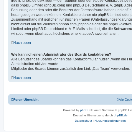
free.fr, funpic.de usw. liegt — den Support oder den Abuse-Kontakt des betr
dass phpBB Limited (phpBB.com) und phpBB Deutschland e. V. (phpBB.de
Benutzung oder den oder die Benutzer der Forensoftware haben und dafür 
herangezogen werden können. Kontaktiere daher nie phpBB Limited oder p
Zusammenhang mit jeglichen juristischen Fragen (Unterlassungserklärunge
nicht direkt
auf die Websiten phpbb.com, phpbb.de oder die phpBB-Softwar
Limited oder phpBB Deutschland e. V. E-Mails schreibst, die die
Softwarenu
wirst du, wenn überhaupt, höchstens eine knappe Antwort erhalten.
Nach oben
Wie kann ich einen Administrator des Boards kontaktieren?
Alle Benutzer des Boards können das Kontaktformular nutzen, wenn die Fun
Administration aktiviert wurde.
Mitglieder des Boards können zusätzlich den Link „Das Team“ verwenden.
Nach oben
Foren-Übersicht
Alle Coo
Powered by
phpBB
® Forum Software © phpBB Lim
Deutsche Übersetzung durch
phpBB.de
Datenschutz
|
Nutzungsbedingungen