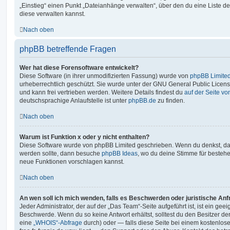
„Einstieg“ einen Punkt „Dateianhänge verwalten“, über den du eine Liste d
diese verwalten kannst.
Nach oben
phpBB betreffende Fragen
Wer hat diese Forensoftware entwickelt?
Diese Software (in ihrer unmodifizierten Fassung) wurde von
phpBB Limite
urheberrechtlich geschützt. Sie wurde unter der GNU General Public License
und kann frei vertrieben werden. Weitere Details findest du
auf der Seite v
deutschsprachige Anlaufstelle ist unter
phpBB.de
zu finden.
Nach oben
Warum ist Funktion x oder y nicht enthalten?
Diese Software wurde von phpBB Limited geschrieben. Wenn du denkst, das
werden sollte, dann besuche
phpBB Ideas
, wo du deine Stimme für beste
neue Funktionen vorschlagen kannst.
Nach oben
An wen soll ich mich wenden, falls es Beschwerden oder juristische An
Jeder Administrator, der auf der „Das Team“-Seite aufgeführt ist, ist ein geei
Beschwerde. Wenn du so keine Antwort erhältst, solltest du den Besitzer de
eine
„WHOIS“-Abfrage
durch) oder — falls diese Seite bei einem kostenlos