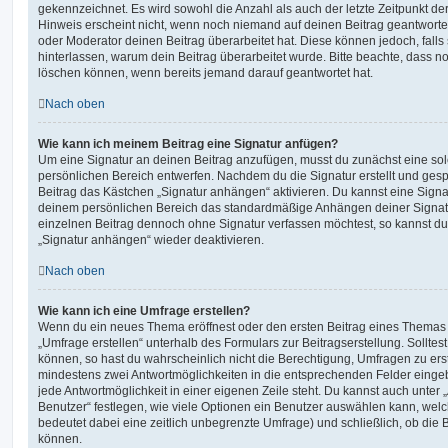
gekennzeichnet. Es wird sowohl die Anzahl als auch der letzte Zeitpunkt d
Hinweis erscheint nicht, wenn noch niemand auf deinen Beitrag geantwortet
oder Moderator deinen Beitrag überarbeitet hat. Diese können jedoch, falls s
hinterlassen, warum dein Beitrag überarbeitet wurde. Bitte beachte, dass n
löschen können, wenn bereits jemand darauf geantwortet hat.
Nach oben
Wie kann ich meinem Beitrag eine Signatur anfügen?
Um eine Signatur an deinen Beitrag anzufügen, musst du zunächst eine sol
persönlichen Bereich entwerfen. Nachdem du die Signatur erstellt und gesp
Beitrag das Kästchen „Signatur anhängen“ aktivieren. Du kannst eine Signa
deinem persönlichen Bereich das standardmäßige Anhängen deiner Signatu
einzelnen Beitrag dennoch ohne Signatur verfassen möchtest, so kannst du 
„Signatur anhängen“ wieder deaktivieren.
Nach oben
Wie kann ich eine Umfrage erstellen?
Wenn du ein neues Thema eröffnest oder den ersten Beitrag eines Themas be
„Umfrage erstellen“ unterhalb des Formulars zur Beitragserstellung. Solltes
können, so hast du wahrscheinlich nicht die Berechtigung, Umfragen zu erste
mindestens zwei Antwortmöglichkeiten in die entsprechenden Felder eingeb
jede Antwortmöglichkeit in einer eigenen Zeile steht. Du kannst auch unter
Benutzer“ festlegen, wie viele Optionen ein Benutzer auswählen kann, welche
bedeutet dabei eine zeitlich unbegrenzte Umfrage) und schließlich, ob die
können.