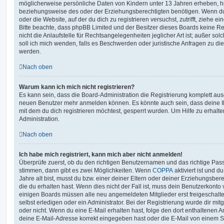
möglicherweise persönliche Daten von Kindern unter 13 Jahren erheben, h
beziehungsweise des oder der Erziehungsberechtigten benötigen. Wenn du di
oder die Website, auf der du dich zu registrieren versuchst, zutrifft, ziehe e
Bitte beachte, dass phpBB Limited und der Besitzer dieses Boards keine 
nicht die Anlaufstelle für Rechtsangelegenheiten jeglicher Art ist; außer so
soll ich mich wenden, falls es Beschwerden oder juristische Anfragen zu d
werden.
Nach oben
Warum kann ich mich nicht registrieren?
Es kann sein, dass die Board-Administration die Registrierung komplett ausg
neuen Benutzer mehr anmelden können. Es könnte auch sein, dass deine 
mit dem du dich registrieren möchtest, gesperrt wurden. Um Hilfe zu erhalt
Administration.
Nach oben
Ich habe mich registriert, kann mich aber nicht anmelden!
Überprüfe zuerst, ob du den richtigen Benutzernamen und das richtige Pa
stimmen, dann gibt es zwei Möglichkeiten. Wenn
COPPA
aktiviert ist und 
Jahre alt bist, musst du bzw. einer deiner Eltern oder deiner Erziehungsbe
die du erhalten hast. Wenn dies nicht der Fall ist, muss dein Benutzerkonto v
einigen Boards müssen alle neu angemeldeten Mitglieder erst freigeschalt
selbst erledigen oder ein Administrator. Bei der Registrierung wurde dir mitget
oder nicht. Wenn du eine E-Mail erhalten hast, folge den dort enthaltenen
deine E-Mail-Adresse korrekt eingegeben hast oder die E-Mail von einem S