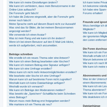
Wie kann ich meine Einstellungen ändern?
Ich kann keine Priva
Wie kann ich verhindern, dass mein Benutzername in der
Ich bekomme ständig
Online-Liste auftaucht?
Ich habe eine Spam-E
Die Forenuhr geht falsch!
Forums erhalten!
Ich habe die Zeitzone eingestellt, aber die Forenuhr geht
immer noch falsch!
Freunde und ignori
Meine Sprache steht auf diesem Board nicht zur Auswahl!
Wozu benötige ich di
Was sind das für Bilder, die bei meinem Benutzernamen
Mitglieder?
angezeigt werden?
Wie kann ich Mitglied
Wie verwende ich einen Avatar?
der ignorierten Mitg
Was ist mein Rang und wie kann ich ihn ändern?
den Listen entfernen
Wenn ich bei einem Benutzer auf den E-Mail-Link klicke,
werde ich aufgefordert, mich anzumelden.
Die Foren durchsu
Wie kann ich ein Fo
Beiträge schreiben
Weshalb erhalte ich 
Wie erstelle ich ein neues Thema oder eine Antwort?
Warum bekomme ich b
Wie kann ich einen Beitrag bearbeiten oder löschen?
Wie kann ich nach M
Wie kann ich meinem Beitrag eine Signatur anfügen?
Wie kann ich meine 
Wie kann ich eine Umfrage erstellen?
Wieso kann ich nicht mehr Antwortmöglichkeiten erstellen?
Abonnements und 
Wie bearbeite oder lösche ich eine Umfrage?
Was ist der Untersc
Warum kann ich auf bestimmte Foren nicht zugreifen?
einem Abonnements 
Weshalb kann ich keine Dateianhänge anfügen?
Wie kann ich ein Les
Weshalb wurde ich verwarnt?
Thema abonnieren?
Wie kann ich Beiträge den Moderatoren melden?
Wie kann ich ein Fo
Was bewirkt die „Speichern“-Schaltfläche beim Schreiben
Wie deaktiviere ich
eines Beitrags?
Warum muss mein Beitrag erst freigegeben werden?
Wie markiere ich ein Thema als neu?
Dateianhänge