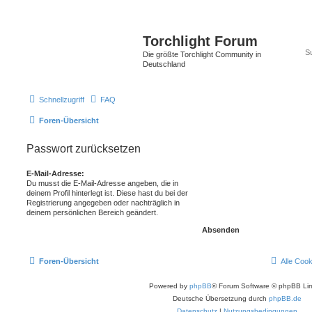
Torchlight Forum
Die größte Torchlight Community in
Deutschland
Schnellzugriff
FAQ
Foren-Übersicht
Passwort zurücksetzen
E-Mail-Adresse:
Du musst die E-Mail-Adresse angeben, die in
deinem Profil hinterlegt ist. Diese hast du bei der
Registrierung angegeben oder nachträglich in
deinem persönlichen Bereich geändert.
Foren-Übersicht
Alle Coo
Powered by
phpBB
® Forum Software © phpBB Lim
Deutsche Übersetzung durch
phpBB.de
Datenschutz
|
Nutzungsbedingungen