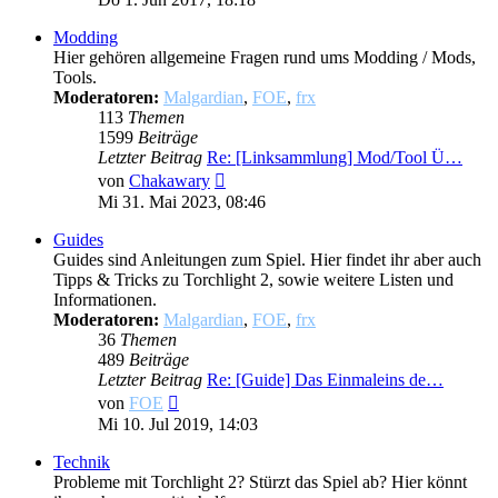
Modding
Hier gehören allgemeine Fragen rund ums Modding / Mods,
Tools.
Moderatoren:
Malgardian
,
FOE
,
frx
113
Themen
1599
Beiträge
Letzter Beitrag
Re: [Linksammlung] Mod/Tool Ü…
Neuester
von
Chakawary
Beitrag
Mi 31. Mai 2023, 08:46
Guides
Guides sind Anleitungen zum Spiel. Hier findet ihr aber auch
Tipps & Tricks zu Torchlight 2, sowie weitere Listen und
Informationen.
Moderatoren:
Malgardian
,
FOE
,
frx
36
Themen
489
Beiträge
Letzter Beitrag
Re: [Guide] Das Einmaleins de…
Neuester
von
FOE
Beitrag
Mi 10. Jul 2019, 14:03
Technik
Probleme mit Torchlight 2? Stürzt das Spiel ab? Hier könnt