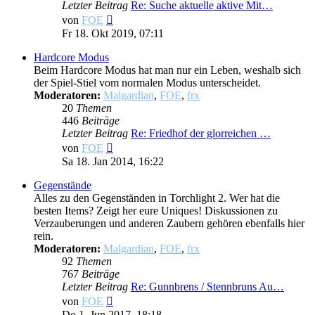
Letzter Beitrag
Re: Suche aktuelle aktive Mit…
Neuester
von
FOE
Beitrag
Fr 18. Okt 2019, 07:11
Hardcore Modus
Beim Hardcore Modus hat man nur ein Leben, weshalb sich
der Spiel-Stiel vom normalen Modus unterscheidet.
Moderatoren:
Malgardian
,
FOE
,
frx
20
Themen
446
Beiträge
Letzter Beitrag
Re: Friedhof der glorreichen …
Neuester
von
FOE
Beitrag
Sa 18. Jan 2014, 16:22
Gegenstände
Alles zu den Gegenständen in Torchlight 2. Wer hat die
besten Items? Zeigt her eure Uniques! Diskussionen zu
Verzauberungen und anderen Zaubern gehören ebenfalls hier
rein.
Moderatoren:
Malgardian
,
FOE
,
frx
92
Themen
767
Beiträge
Letzter Beitrag
Re: Gunnbrens / Stennbruns Au…
Neuester
von
FOE
Beitrag
Do 1. Jun 2017, 18:18