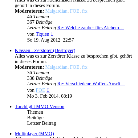
gehört in dieses Forum.
Moderatoren:
Malgardian
,
FOE
,
frx
46
Themen
367
Beiträge
Letzter Beitrag
Re: Welche zauber fürs Alchem…
Neuester
von
Tiquen
Beitrag
So 19. Aug 2012, 22:57
Klassen - Zerstörer (Destroyer)
Alles was es zur Zerstörer Klasse zu besprechen gibt, gehört
in dieses Forum.
Moderatoren:
Malgardian
,
FOE
,
frx
36
Themen
338
Beiträge
Letzter Beitrag
Re: Verschiedene Waffen-Ausrü…
Neuester
von
FOE
Beitrag
Mo 3. Feb 2014, 08:19
Torchlight MMO Version
Themen
Beiträge
Letzter Beitrag
Multiplayer (MMO)