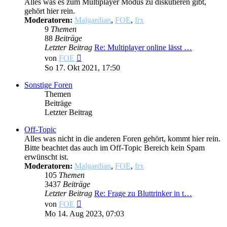
Alles was es zum Multiplayer Modus zu diskutieren gibt,
gehört hier rein.
Moderatoren:
Malgardian
,
FOE
,
frx
9
Themen
88
Beiträge
Letzter Beitrag
Re: Multiplayer online lässt …
Neuester
von
FOE
Beitrag
So 17. Okt 2021, 17:50
Sonstige Foren
Themen
Beiträge
Letzter Beitrag
Off-Topic
Alles was nicht in die anderen Foren gehört, kommt hier rein.
Bitte beachtet das auch im Off-Topic Bereich kein Spam
erwünscht ist.
Moderatoren:
Malgardian
,
FOE
,
frx
105
Themen
3437
Beiträge
Letzter Beitrag
Re: Frage zu Bluttrinker in t…
Neuester
von
FOE
Beitrag
Mo 14. Aug 2023, 07:03