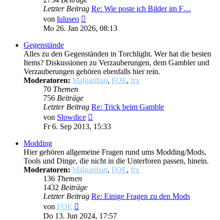
Letzter Beitrag
Re: Wie poste ich Bilder im F…
Neuester
von
luluseo
Beitrag
Mo 26. Jan 2026, 08:13
Gegenstände
Alles zu den Gegenständen in Torchlight. Wer hat die besten
Items? Diskussionen zu Verzauberungen, dem Gambler und
Verzauberungen gehören ebenfalls hier rein.
Moderatoren:
Malgardian
,
FOE
,
frx
70
Themen
756
Beiträge
Letzter Beitrag
Re: Trick beim Gamble
Neuester
von
Slowdice
Beitrag
Fr 6. Sep 2013, 15:33
Modding
Hier gehören allgemeine Fragen rund ums Modding/Mods,
Tools und Dinge, die nicht in die Unterforen passen, hinein.
Moderatoren:
Malgardian
,
FOE
,
frx
136
Themen
1432
Beiträge
Letzter Beitrag
Re: Einige Fragen zu den Mods
Neuester
von
FOE
Beitrag
Do 13. Jun 2024, 17:57