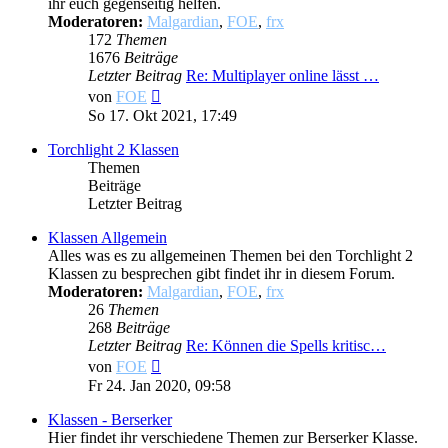
ihr euch gegenseitig helfen.
Moderatoren:
Malgardian
,
FOE
,
frx
172
Themen
1676
Beiträge
Letzter Beitrag
Re: Multiplayer online lässt …
Neuester
von
FOE
Beitrag
So 17. Okt 2021, 17:49
Torchlight 2 Klassen
Themen
Beiträge
Letzter Beitrag
Klassen Allgemein
Alles was es zu allgemeinen Themen bei den Torchlight 2
Klassen zu besprechen gibt findet ihr in diesem Forum.
Moderatoren:
Malgardian
,
FOE
,
frx
26
Themen
268
Beiträge
Letzter Beitrag
Re: Können die Spells kritisc…
Neuester
von
FOE
Beitrag
Fr 24. Jan 2020, 09:58
Klassen - Berserker
Hier findet ihr verschiedene Themen zur Berserker Klasse.