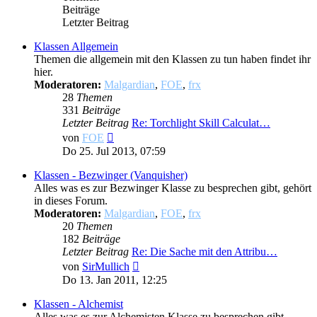
Beiträge
Letzter Beitrag
Klassen Allgemein
Themen die allgemein mit den Klassen zu tun haben findet ihr
hier.
Moderatoren:
Malgardian
,
FOE
,
frx
28
Themen
331
Beiträge
Letzter Beitrag
Re: Torchlight Skill Calculat…
Neuester
von
FOE
Beitrag
Do 25. Jul 2013, 07:59
Klassen - Bezwinger (Vanquisher)
Alles was es zur Bezwinger Klasse zu besprechen gibt, gehört
in dieses Forum.
Moderatoren:
Malgardian
,
FOE
,
frx
20
Themen
182
Beiträge
Letzter Beitrag
Re: Die Sache mit den Attribu…
Neuester
von
SirMullich
Beitrag
Do 13. Jan 2011, 12:25
Klassen - Alchemist
Alles was es zur Alchemisten Klasse zu besprechen gibt,