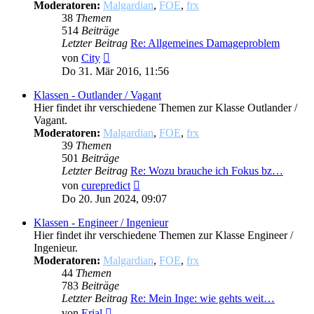
Moderatoren:
Malgardian
,
FOE
,
frx
38
Themen
514
Beiträge
Letzter Beitrag
Re: Allgemeines Damageproblem
Neuester
von
City
Beitrag
Do 31. Mär 2016, 11:56
Klassen - Outlander / Vagant
Hier findet ihr verschiedene Themen zur Klasse Outlander /
Vagant.
Moderatoren:
Malgardian
,
FOE
,
frx
39
Themen
501
Beiträge
Letzter Beitrag
Re: Wozu brauche ich Fokus bz…
Neuester
von
curepredict
Beitrag
Do 20. Jun 2024, 09:07
Klassen - Engineer / Ingenieur
Hier findet ihr verschiedene Themen zur Klasse Engineer /
Ingenieur.
Moderatoren:
Malgardian
,
FOE
,
frx
44
Themen
783
Beiträge
Letzter Beitrag
Re: Mein Inge: wie gehts weit…
Neuester
von
Erial