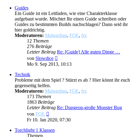
Guides
Ein Guide ist ein Leitfaden, wie eine Charakterklasse
aufgebaut wurde. Möchtet Ihr einen Guide schreiben oder
Guides zu bestimmten Builds nachschlagen? Dann seid ihr
hier goldrichtig.
Moderatoren:
Malgardian
,
FOE
,
frx
12
Themen
276
Beiträge
Letzter Beitrag
Re: [Guide] Alle guten Dinge …
Neuester
von
Slowdice
Beitrag
Mo 9. Sep 2013, 10:13
Technik
Probleme mit dem Spiel ? Stürzt es ab ? Hier könnt ihr euch
gegenseitig helfen.
Moderatoren:
Malgardian
,
FOE
,
frx
173
Themen
1863
Beiträge
Letzter Beitrag
Re: Dungeon-große Monster Bug
Neuester
von
FOE
Beitrag
Fr 10. Jan 2020, 07:30
Torchlight 1 Klassen
Themen