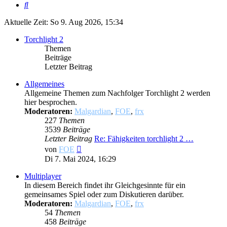
Suche
Aktuelle Zeit: So 9. Aug 2026, 15:34
Torchlight 2
Themen
Beiträge
Letzter Beitrag
Allgemeines
Allgemeine Themen zum Nachfolger Torchlight 2 werden
hier besprochen.
Moderatoren:
Malgardian
,
FOE
,
frx
227
Themen
3539
Beiträge
Letzter Beitrag
Re: Fähigkeiten torchlight 2 …
Neuester
von
FOE
Beitrag
Di 7. Mai 2024, 16:29
Multiplayer
In diesem Bereich findet ihr Gleichgesinnte für ein
gemeinsames Spiel oder zum Diskutieren darüber.
Moderatoren:
Malgardian
,
FOE
,
frx
54
Themen
458
Beiträge