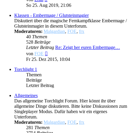
Beitrag
So 25. Aug 2019, 21:06
Klassen - Embermage / Glutsteinmagier
Diskutiert über die magische Fernkampfklasse Embermage /
Glutsteinmagier in diesem Unterforum.
Moderatoren:
Malgardian
,
FOE
,
frx
40
Themen
528
Beiträge
Letzter Beitrag
Re: Zeigt her euren Embermage…
Neuester
von
FOE
Beitrag
Fr 25. Dez 2015, 10:04
Torchlight 1
Themen
Beiträge
Letzter Beitrag
Allgemeines
Das allgemeine Torchlight Forum. Hier könnt ihr über
allgemeine Dinge diskutieren. Bitte keine Diskussionen zum
Singleplayer Modus. Dafür haben wir ein eigenes
Unterforum.
Moderatoren:
Malgardian
,
FOE
,
frx
281
Themen
2754
Beiträge