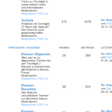
Tricks zu Torchlight 2,
sowie weitere Listen
und Informationen.
Moderatoren:
Malgardian
,
FOE
,
frx
Technik
Re: Mult
172
1676
von
FOE
Probleme mit Torchlight
2? Stürzt das Spiel ab?
So 17. O
Hier könnt ihr euch
gegenseitig helfen.
Moderatoren:
Malgardian
,
FOE
,
frx
TORCHLIGHT 2 KLASSEN
THEMEN
BEITRÄGE
LETZTER
Klassen Allgemein
Re: Könn
26
268
von
FOE
Alles was es zu
allgemeinen Themen bei
Fr 24. J
den Torchlight 2
Klassen zu besprechen
gibt findet ihr in diesem
Forum.
Moderatoren:
Malgardian
,
FOE
,
frx
Klassen -
Re: All
38
514
von
City
Berserker
Do 31. M
Hier findet ihr
verschiedene Themen
zur Berserker Klasse.
Moderatoren:
Malgardian
,
FOE
,
frx
Klassen -
Re: Woz