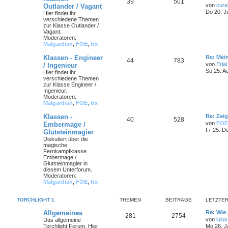
39
501
von
cure
Outlander / Vagant
Do 20. J
Hier findet ihr
verschiedene Themen
zur Klasse Outlander /
Vagant.
Moderatoren:
Malgardian
,
FOE
,
frx
Klassen - Engineer
Re: Mei
44
783
von
Erial
/ Ingenieur
So 25. A
Hier findet ihr
verschiedene Themen
zur Klasse Engineer /
Ingenieur.
Moderatoren:
Malgardian
,
FOE
,
frx
Klassen -
Re: Zei
40
528
von
FOE
Embermage /
Fr 25. D
Glutsteinmagier
Diskutiert über die
magische
Fernkampfklasse
Embermage /
Glutsteinmagier in
diesem Unterforum.
Moderatoren:
Malgardian
,
FOE
,
frx
TORCHLIGHT 1
THEMEN
BEITRÄGE
LETZTER
Allgemeines
Re: Wie 
281
2754
von
lulu
Das allgemeine
Torchlight Forum. Hier
Mo 26. J