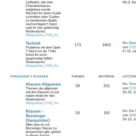
Leitfaden, wie eine
Mo 9. Se
Charakterklasse
aufgebaut wurde.
Möchtet Ihr einen Guide
schreiben oder Guides
zu bestimmten Builds
nachschlagen? Dann
seid ihr hier goldrichtig.
Moderatoren:
Malgardian
,
FOE
,
frx
Technik
Re: Dun
173
1863
von
FOE
Probleme mit dem Spiel
? Stürzt es ab ? Hier
Fr 10. J
könnt ihr euch
gegenseitig helfen.
Moderatoren:
Malgardian
,
FOE
,
frx
TORCHLIGHT 1 KLASSEN
THEMEN
BEITRÄGE
LETZTER
Klassen Allgemein
Re: Torc
28
331
von
FOE
Themen die allgemein
mit den Klassen zu tun
Do 25. J
haben findet ihr hier.
Moderatoren:
Malgardian
,
FOE
,
frx
Klassen -
Re: Die
20
182
von
SirMu
Bezwinger
Do 13. J
(Vanquisher)
Alles was es zur
Bezwinger Klasse zu
besprechen gibt, gehört
in dieses Forum.