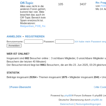
Off-Topic
Re: Frag
105
3437
von
FOE
Alles was nicht in die
anderen Foren gehört,
Mo 14. A
kommt hier rein. Bitte
beachtet das auch im
Off-Topic Bereich kein
Spam erwünscht ist.
Moderatoren:
Malgardian
,
FOE
,
frx
ANMELDEN
•
REGISTRIEREN
Benutzername:
Passwort:
Ich habe mein Passwort ver
WER IST ONLINE?
Insgesamt sind
682
Besucher online :: 3 sichtbare Mitglieder, 0 unsichtbare Mitglieder
Besuchern der letzten 40 Minuten)
Der Besucherrekord liegt bei
9961
Besuchern, die am Mo 23. Jun 2025, 03:29 gleichzei
STATISTIK
Beiträge insgesamt
25354
• Themen insgesamt
1875
• Mitglieder insgesamt
2041
• Uns
Foren-Übersicht
Alle Coo
Powered by
phpBB
® Forum Software © phpBB Lim
Deutsche Übersetzung durch
phpBB.de
Datenschutz
|
Nutzungsbedingungen