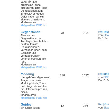
könnt ihr über
allgemeine Dinge
diskutieren. Bitte keine
Diskussionen zum
Singleplayer Modus.
Dafür haben wir ein
eigenes Unterforum.
Moderatoren:
Malgardian
,
FOE
,
frx
Gegenstände
Re: Tri
70
756
von
Slow
Alles zu den
Gegenständen in
Fr 6. Se
Torchlight. Wer hat die
besten Items?
Diskussionen zu
Verzauberungen, dem
Gambler und
Verzauberungen
gehören ebenfalls hier
rein.
Moderatoren:
Malgardian
,
FOE
,
frx
Modding
Re: Ein
136
1432
von
FOE
Hier gehören allgemeine
Fragen rund ums
Do 13. J
Modding/Mods, Tools
und Dinge, die nicht in
die Unterforen passen,
hinein.
Moderatoren:
Malgardian
,
FOE
,
frx
Guides
Re: [Gu
12
276
von
Slow
Ein Guide ist ein