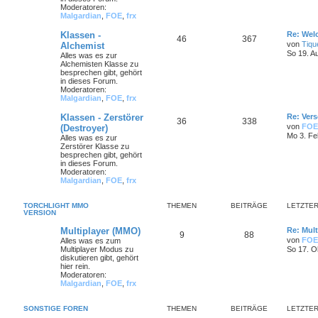
Moderatoren:
Malgardian
,
FOE
,
frx
Klassen -
Re: Wel
46
367
von
Tiqu
Alchemist
So 19. A
Alles was es zur
Alchemisten Klasse zu
besprechen gibt, gehört
in dieses Forum.
Moderatoren:
Malgardian
,
FOE
,
frx
Klassen - Zerstörer
Re: Ver
36
338
von
FOE
(Destroyer)
Mo 3. Fe
Alles was es zur
Zerstörer Klasse zu
besprechen gibt, gehört
in dieses Forum.
Moderatoren:
Malgardian
,
FOE
,
frx
TORCHLIGHT MMO
THEMEN
BEITRÄGE
LETZTER
VERSION
Multiplayer (MMO)
Re: Mult
9
88
von
FOE
Alles was es zum
Multiplayer Modus zu
So 17. O
diskutieren gibt, gehört
hier rein.
Moderatoren:
Malgardian
,
FOE
,
frx
SONSTIGE FOREN
THEMEN
BEITRÄGE
LETZTER