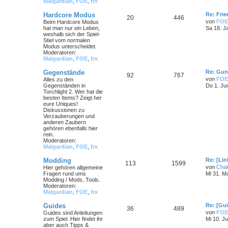
Malgardian
,
FOE
,
frx
Hardcore Modus
Re: Frie
20
446
von
FOE
Beim Hardcore Modus
hat man nur ein Leben,
Sa 18. J
weshalb sich der Spiel-
Stiel vom normalen
Modus unterscheidet.
Moderatoren:
Malgardian
,
FOE
,
frx
Gegenstände
Re: Gun
92
767
von
FOE
Alles zu den
Gegenständen in
Do 1. Ju
Torchlight 2. Wer hat die
besten Items? Zeigt her
eure Uniques!
Diskussionen zu
Verzauberungen und
anderen Zaubern
gehören ebenfalls hier
rein.
Moderatoren:
Malgardian
,
FOE
,
frx
Modding
Re: [Li
113
1599
von
Cha
Hier gehören allgemeine
Fragen rund ums
Mi 31. M
Modding / Mods, Tools.
Moderatoren:
Malgardian
,
FOE
,
frx
Guides
Re: [Gu
36
489
von
FOE
Guides sind Anleitungen
zum Spiel. Hier findet ihr
Mi 10. Ju
aber auch Tipps &