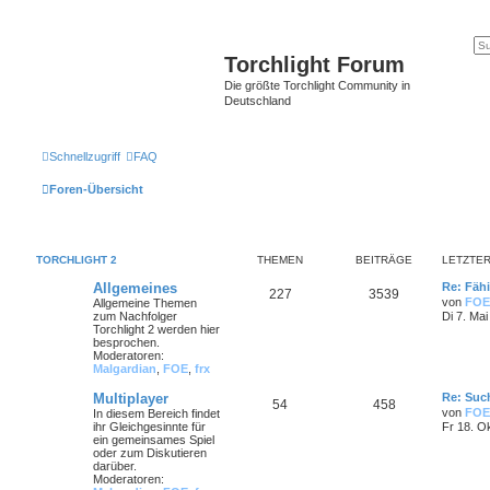
Torchlight Forum
Die größte Torchlight Community in
Deutschland
Schnellzugriff
FAQ
Foren-Übersicht
TORCHLIGHT 2
THEMEN
BEITRÄGE
LETZTER
Allgemeines
Re: Fähi
227
3539
von
FOE
Allgemeine Themen
zum Nachfolger
Di 7. Mai
Torchlight 2 werden hier
besprochen.
Moderatoren:
Malgardian
,
FOE
,
frx
Multiplayer
Re: Such
54
458
von
FOE
In diesem Bereich findet
ihr Gleichgesinnte für
Fr 18. O
ein gemeinsames Spiel
oder zum Diskutieren
darüber.
Moderatoren: