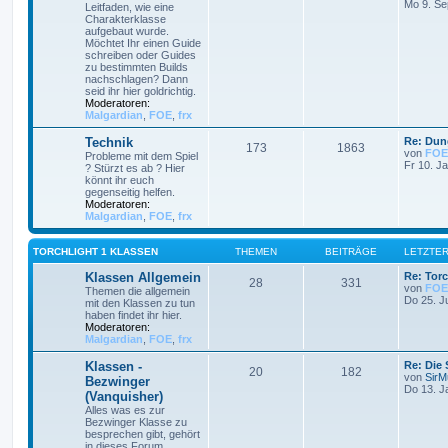
Mo 9. Se
Leitfaden, wie eine
Charakterklasse
aufgebaut wurde.
Möchtet Ihr einen Guide
schreiben oder Guides
zu bestimmten Builds
nachschlagen? Dann
seid ihr hier goldrichtig.
Moderatoren:
Malgardian
,
FOE
,
frx
Technik
Re: Dun
173
1863
von
FOE
Probleme mit dem Spiel
Fr 10. J
? Stürzt es ab ? Hier
könnt ihr euch
gegenseitig helfen.
Moderatoren:
Malgardian
,
FOE
,
frx
TORCHLIGHT 1 KLASSEN
THEMEN
BEITRÄGE
LETZTER
Klassen Allgemein
Re: Torc
28
331
von
FOE
Themen die allgemein
Do 25. J
mit den Klassen zu tun
haben findet ihr hier.
Moderatoren:
Malgardian
,
FOE
,
frx
Klassen -
Re: Die
20
182
von
SirMu
Bezwinger
Do 13. J
(Vanquisher)
Alles was es zur
Bezwinger Klasse zu
besprechen gibt, gehört
in dieses Forum.