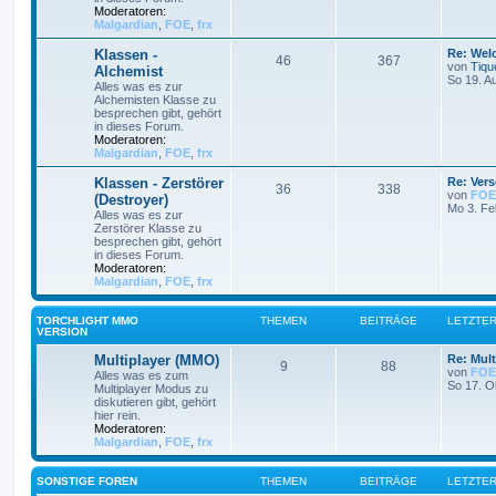
Moderatoren:
Malgardian
,
FOE
,
frx
Klassen -
Re: Wel
46
367
von
Tiqu
Alchemist
So 19. A
Alles was es zur
Alchemisten Klasse zu
besprechen gibt, gehört
in dieses Forum.
Moderatoren:
Malgardian
,
FOE
,
frx
Klassen - Zerstörer
Re: Ver
36
338
von
FOE
(Destroyer)
Mo 3. Fe
Alles was es zur
Zerstörer Klasse zu
besprechen gibt, gehört
in dieses Forum.
Moderatoren:
Malgardian
,
FOE
,
frx
TORCHLIGHT MMO
THEMEN
BEITRÄGE
LETZTER
VERSION
Multiplayer (MMO)
Re: Mult
9
88
von
FOE
Alles was es zum
So 17. O
Multiplayer Modus zu
diskutieren gibt, gehört
hier rein.
Moderatoren:
Malgardian
,
FOE
,
frx
SONSTIGE FOREN
THEMEN
BEITRÄGE
LETZTER