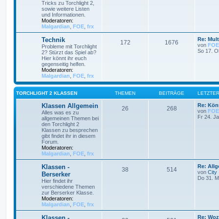
Tricks zu Torchlight 2,
sowie weitere Listen
und Informationen.
Moderatoren:
Malgardian
,
FOE
,
frx
Technik
Re: Mult
172
1676
von
FOE
Probleme mit Torchlight
So 17. O
2? Stürzt das Spiel ab?
Hier könnt ihr euch
gegenseitig helfen.
Moderatoren:
Malgardian
,
FOE
,
frx
TORCHLIGHT 2 KLASSEN
THEMEN
BEITRÄGE
LETZTER
Klassen Allgemein
Re: Könn
26
268
von
FOE
Alles was es zu
Fr 24. J
allgemeinen Themen bei
den Torchlight 2
Klassen zu besprechen
gibt findet ihr in diesem
Forum.
Moderatoren:
Malgardian
,
FOE
,
frx
Klassen -
Re: All
38
514
von
City
Berserker
Do 31. M
Hier findet ihr
verschiedene Themen
zur Berserker Klasse.
Moderatoren:
Malgardian
,
FOE
,
frx
Klassen -
Re: Woz