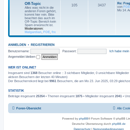
Off-Topic
Re: Frag
105
3437
von
FOE
Alles was nicht in die
Mo 14. A
anderen Foren gehört,
kommt hier rein. Bitte
beachtet das auch im
Off-Topic Bereich kein
Spam erwünscht ist.
Moderatoren:
Malgardian
,
FOE
,
frx
ANMELDEN
•
REGISTRIEREN
Benutzername:
Passwort:
Ich habe mein
Angemeldet bleiben
WER IST ONLINE?
Insgesamt sind
1368
Besucher online :: 3 sichtbare Mitglieder, 0 unsichtbare Mitglied
aktiven Besuchern der letzten 40 Minuten)
Der Besucherrekord liegt bei
9961
Besuchern, die am Mo 23. Jun 2025, 03:29 gleichzei
STATISTIK
Beiträge insgesamt
25354
• Themen insgesamt
1875
• Mitglieder insgesamt
2041
• Uns
Foren-Übersicht
Alle Coo
Powered by
phpBB
® Forum Software © phpBB Lim
Deutsche Übersetzung durch
phpBB.de
Datenschutz
|
Nutzungsbedingungen