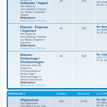
39
501
von
cure
Outlander / Vagant
Do 20. J
Hier findet ihr
verschiedene Themen
zur Klasse Outlander /
Vagant.
Moderatoren:
Malgardian
,
FOE
,
frx
Klassen - Engineer
Re: Mei
44
783
von
Erial
/ Ingenieur
So 25. A
Hier findet ihr
verschiedene Themen
zur Klasse Engineer /
Ingenieur.
Moderatoren:
Malgardian
,
FOE
,
frx
Klassen -
Re: Zei
40
528
von
FOE
Embermage /
Fr 25. D
Glutsteinmagier
Diskutiert über die
magische
Fernkampfklasse
Embermage /
Glutsteinmagier in
diesem Unterforum.
Moderatoren:
Malgardian
,
FOE
,
frx
TORCHLIGHT 1
THEMEN
BEITRÄGE
LETZTER
Allgemeines
Re: Wie 
281
2754
von
lulu
Das allgemeine
Mo 26. J
Torchlight Forum. Hier