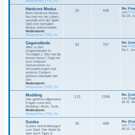
Malgardian
,
FOE
,
frx
Hardcore Modus
Re: Frie
20
446
von
FOE
Beim Hardcore Modus
Sa 18. J
hat man nur ein Leben,
weshalb sich der Spiel-
Stiel vom normalen
Modus unterscheidet.
Moderatoren:
Malgardian
,
FOE
,
frx
Gegenstände
Re: Gun
92
767
von
FOE
Alles zu den
Do 1. Ju
Gegenständen in
Torchlight 2. Wer hat die
besten Items? Zeigt her
eure Uniques!
Diskussionen zu
Verzauberungen und
anderen Zaubern
gehören ebenfalls hier
rein.
Moderatoren:
Malgardian
,
FOE
,
frx
Modding
Re: [Li
113
1599
von
Cha
Hier gehören allgemeine
Mi 31. M
Fragen rund ums
Modding / Mods, Tools.
Moderatoren:
Malgardian
,
FOE
,
frx
Guides
Re: [Gu
36
489
von
FOE
Guides sind Anleitungen
Mi 10. Ju
zum Spiel. Hier findet ihr
aber auch Tipps &