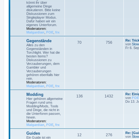
könnt ihr über
allgemeine Dinge
diskutieren. Bitte keine
Diskussionen zum
Singleplayer Modus.
Dafür haben wir ein
eigenes Unterforum.
Moderatoren:
Malgardian
,
FOE
,
frx
Gegenstände
Re: Tri
70
756
von
Slow
Alles zu den
Fr 6. Se
Gegenständen in
Torchlight. Wer hat die
besten Items?
Diskussionen zu
Verzauberungen, dem
Gambler und
Verzauberungen
gehören ebenfalls hier
rein.
Moderatoren:
Malgardian
,
FOE
,
frx
Modding
Re: Ein
136
1432
von
FOE
Hier gehören allgemeine
Do 13. J
Fragen rund ums
Modding/Mods, Tools
und Dinge, die nicht in
die Unterforen passen,
hinein.
Moderatoren:
Malgardian
,
FOE
,
frx
Guides
Re: [Gu
12
276
von
Slow
Ein Guide ist ein