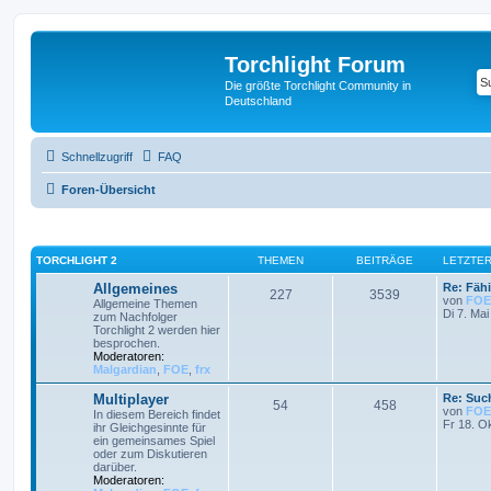
Torchlight Forum
Die größte Torchlight Community in
Deutschland
Schnellzugriff
FAQ
Foren-Übersicht
TORCHLIGHT 2
THEMEN
BEITRÄGE
LETZTER
Allgemeines
Re: Fähi
227
3539
von
FOE
Allgemeine Themen
Di 7. Mai
zum Nachfolger
Torchlight 2 werden hier
besprochen.
Moderatoren:
Malgardian
,
FOE
,
frx
Multiplayer
Re: Such
54
458
von
FOE
In diesem Bereich findet
Fr 18. O
ihr Gleichgesinnte für
ein gemeinsames Spiel
oder zum Diskutieren
darüber.
Moderatoren: