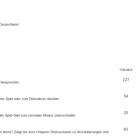
 Deutschland
THEMEN
227
r besprochen.
54
mes Spiel oder zum Diskutieren darüber.
20
er Spiel-Stiel vom normalen Modus unterscheidet.
92
ten Items? Zeigt her eure Uniques! Diskussionen zu Verzauberungen und