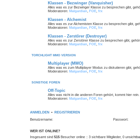
Klassen - Bezwinger (Vanquisher)
Alles was es zur Bezwinger Klasse zu besprechen gibt, gehö
Moderatoren:
Malgardian
,
FOE
,
frx
Klassen - Alchemist
Alles was es zur Alchemisten Klasse zu besprechen gibt, geh
Moderatoren:
Malgardian
,
FOE
,
frx
Klassen - Zerstörer (Destroyer)
Alles was es zur Zerstörer Klasse zu besprechen gibt, gehör
Moderatoren:
Malgardian
,
FOE
,
frx
TORCHLIGHT MMO VERSION
Multiplayer (MMO)
Alles was es zum Multiplayer Modus zu diskutieren gibt, gehör
Moderatoren:
Malgardian
,
FOE
,
frx
SONSTIGE FOREN
Off-Topic
Alles was nicht in die anderen Foren gehört, kommt hier rein
Moderatoren:
Malgardian
,
FOE
,
frx
ANMELDEN
•
REGISTRIEREN
Benutzername:
Passwort:
WER IST ONLINE?
Insgesamt sind
515
Besucher online :: 3 sichtbare Mitglieder, 0 unsicht