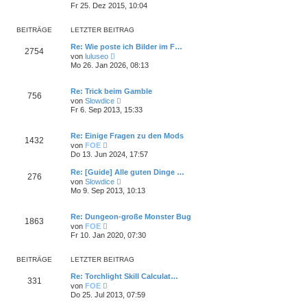
g
e
i
Fr 25. Dez 2015, 10:04
e
u
t
r
e
r
B
s
a
BEITRÄGE
LETZTER BEITRAG
e
t
g
i
e
Re: Wie poste ich Bilder im F…
t
2754
r
N
von
luluseo
r
B
e
Mo 26. Jan 2026, 08:13
a
e
u
g
i
e
t
s
Re: Trick beim Gamble
r
756
t
N
von
Slowdice
a
e
e
Fr 6. Sep 2013, 15:33
g
r
u
B
e
e
s
Re: Einige Fragen zu den Mods
i
1432
t
N
t
von
FOE
e
e
r
Do 13. Jun 2024, 17:57
r
u
a
B
e
g
Re: [Guide] Alle guten Dinge …
e
276
s
N
i
von
Slowdice
t
e
t
Mo 9. Sep 2013, 10:13
e
u
r
r
e
a
B
s
g
Re: Dungeon-große Monster Bug
e
1863
t
N
i
von
FOE
e
e
t
Fr 10. Jan 2020, 07:30
r
u
r
B
e
a
e
s
g
BEITRÄGE
LETZTER BEITRAG
i
t
t
e
Re: Torchlight Skill Calculat…
r
331
r
N
von
FOE
a
B
e
Do 25. Jul 2013, 07:59
g
e
u
i