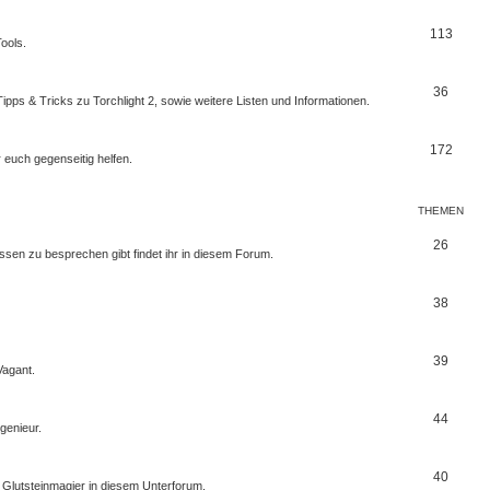
113
ools.
36
Tipps & Tricks zu Torchlight 2, sowie weitere Listen und Informationen.
172
r euch gegenseitig helfen.
THEMEN
26
ssen zu besprechen gibt findet ihr in diesem Forum.
38
39
Vagant.
44
genieur.
40
Glutsteinmagier in diesem Unterforum.