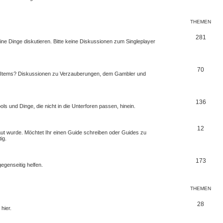
THEMEN
281
ine Dinge diskutieren. Bitte keine Diskussionen zum Singleplayer
70
en Items? Diskussionen zu Verzauberungen, dem Gambler und
136
 und Dinge, die nicht in die Unterforen passen, hinein.
12
baut wurde. Möchtet Ihr einen Guide schreiben oder Guides zu
ig.
173
egenseitig helfen.
THEMEN
28
hier.