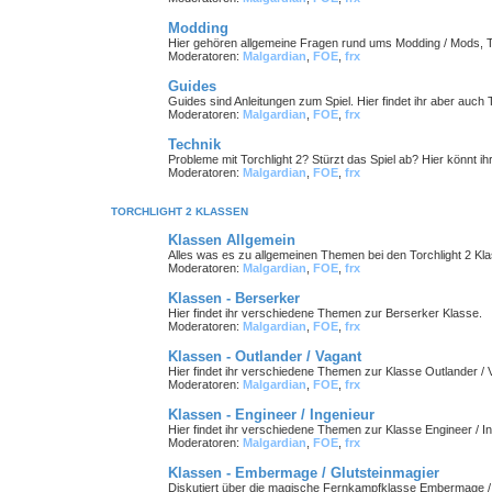
Modding
Hier gehören allgemeine Fragen rund ums Modding / Mods, T
Moderatoren:
Malgardian
,
FOE
,
frx
Guides
Guides sind Anleitungen zum Spiel. Hier findet ihr aber auch 
Moderatoren:
Malgardian
,
FOE
,
frx
Technik
Probleme mit Torchlight 2? Stürzt das Spiel ab? Hier könnt ih
Moderatoren:
Malgardian
,
FOE
,
frx
TORCHLIGHT 2 KLASSEN
Klassen Allgemein
Alles was es zu allgemeinen Themen bei den Torchlight 2 Kla
Moderatoren:
Malgardian
,
FOE
,
frx
Klassen - Berserker
Hier findet ihr verschiedene Themen zur Berserker Klasse.
Moderatoren:
Malgardian
,
FOE
,
frx
Klassen - Outlander / Vagant
Hier findet ihr verschiedene Themen zur Klasse Outlander / 
Moderatoren:
Malgardian
,
FOE
,
frx
Klassen - Engineer / Ingenieur
Hier findet ihr verschiedene Themen zur Klasse Engineer / In
Moderatoren:
Malgardian
,
FOE
,
frx
Klassen - Embermage / Glutsteinmagier
Diskutiert über die magische Fernkampfklasse Embermage / 