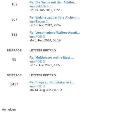
e
Re: Die Sache mit den Attribu…
t
182
s
N
von
SirMullich
r
t
e
Do 13. Jan 2011, 12:25
a
e
u
g
r
e
Re: Welche zauber fürs Alchem…
B
367
s
N
e
von
Tiquen
t
e
i
So 19. Aug 2012, 22:57
e
u
t
r
e
r
Re: Verschiedene Waffen-Ausrü…
B
338
s
a
N
e
von
FOE
t
g
e
i
Mo 3. Feb 2014, 08:19
e
u
t
r
e
r
B
s
a
BEITRÄGE
LETZTER BEITRAG
e
t
g
i
e
Re: Multiplayer online lässt …
t
88
r
N
von
FOE
r
B
e
So 17. Okt 2021, 17:50
a
e
u
g
i
e
t
s
BEITRÄGE
LETZTER BEITRAG
r
t
a
e
Re: Frage zu Bluttrinker in t…
g
3437
r
N
von
FOE
B
e
Mo 14. Aug 2023, 07:03
e
u
i
e
t
s
r
t
a
e
g
r
B
e
i
t
r