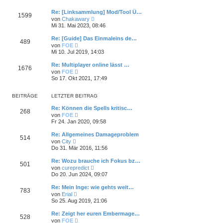
r
e
r
B
s
a
Re: [Linksammlung] Mod/Tool Ü…
e
1599
t
g
N
i
von
Chakawary
e
e
t
Mi 31. Mai 2023, 08:46
r
u
r
B
e
a
Re: [Guide] Das Einmaleins de…
e
489
s
g
N
i
von
FOE
t
e
t
Mi 10. Jul 2019, 14:03
e
u
r
r
e
a
Re: Multiplayer online lässt …
B
1676
s
g
N
e
von
FOE
t
e
i
So 17. Okt 2021, 17:49
e
u
t
r
e
r
B
s
a
BEITRÄGE
LETZTER BEITRAG
e
t
g
i
e
Re: Können die Spells kritisc…
t
268
r
N
von
FOE
r
B
e
Fr 24. Jan 2020, 09:58
a
e
u
g
i
e
Re: Allgemeines Damageproblem
t
514
s
N
von
City
r
t
e
Do 31. Mär 2016, 11:56
a
e
u
g
r
e
Re: Wozu brauche ich Fokus bz…
B
501
s
N
e
von
curepredict
t
e
i
Do 20. Jun 2024, 09:07
e
u
t
r
e
r
Re: Mein Inge: wie gehts weit…
B
783
s
a
N
e
von
Erial
t
g
e
i
So 25. Aug 2019, 21:06
e
u
t
r
e
r
Re: Zeigt her euren Embermage…
B
528
s
a
N
e
von
FOE
t