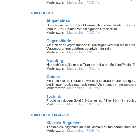
Moderatoren:
Malgardian
,
FOE
,
frx
TORCHLIGHT 1
Allgemeines
Das allgemeine Torchlight Forum. Hier könnt ihr über allgeme
Modus. Dafür haben wir ein eigenes Unterforum.
Moderatoren:
Malgardian
,
FOE
,
frx
Gegenstände
Alles zu den Gegenständen in Torchlight. Wer hat die best
Verzauberungen gehören ebenfalls hier rein.
Moderatoren:
Malgardian
,
FOE
,
frx
Modding
Hier gehören allgemeine Fragen rund ums Modding/Mods, Tools
Moderatoren:
Malgardian
,
FOE
,
frx
Guides
Ein Guide ist ein Leitfaden, wie eine Charakterklasse aufge
bestimmten Builds nachschlagen? Dann seid ihr hier goldricht
Moderatoren:
Malgardian
,
FOE
,
frx
Technik
Probleme mit dem Spiel ? Stürzt es ab ? Hier könnt ihr euch g
Moderatoren:
Malgardian
,
FOE
,
frx
TORCHLIGHT 1 KLASSEN
Klassen Allgemein
Themen die allgemein mit den Klassen zu tun haben findet ihr 
Moderatoren:
Malgardian
,
FOE
,
frx