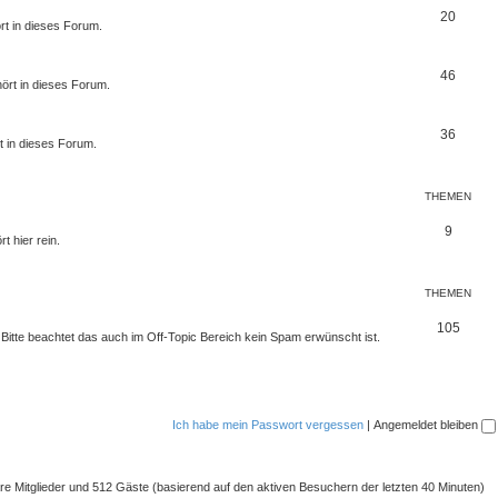
20
rt in dieses Forum.
46
ört in dieses Forum.
36
t in dieses Forum.
THEMEN
9
t hier rein.
THEMEN
105
. Bitte beachtet das auch im Off-Topic Bereich kein Spam erwünscht ist.
Ich habe mein Passwort vergessen
|
Angemeldet bleiben
bare Mitglieder und 512 Gäste (basierend auf den aktiven Besuchern der letzten 40 Minuten)