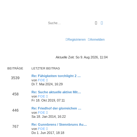
Suche
Erweiterte Suche
Registrieren
Anmelden
Aktuelle Zeit: So 9. Aug 2026, 11:04
BEITRÄGE
LETZTER BEITRAG
Re: Fähigkeiten torchlight 2 …
3539
N
von
FOE
e
Di 7. Mai 2024, 16:29
u
e
Re: Suche aktuelle aktive Mit…
458
s
N
von
FOE
t
e
Fr 18. Okt 2019, 07:11
e
u
r
e
Re: Friedhof der glorreichen …
B
446
s
N
e
von
FOE
t
e
i
Sa 18. Jan 2014, 16:22
e
u
t
r
e
r
Re: Gunnbrens / Stennbruns Au…
B
767
s
a
N
e
von
FOE
t
g
e
i
Do 1. Jun 2017, 18:18
e
u
t