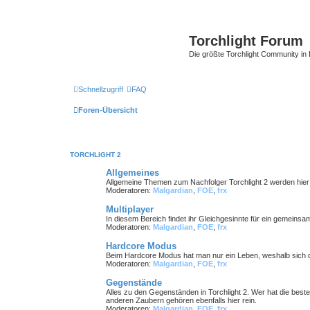
Torchlight Forum
Die größte Torchlight Community in
Schnellzugriff
FAQ
Foren-Übersicht
TORCHLIGHT 2
Allgemeines
Allgemeine Themen zum Nachfolger Torchlight 2 werden hie
Moderatoren:
Malgardian
,
FOE
,
frx
Multiplayer
In diesem Bereich findet ihr Gleichgesinnte für ein gemeinsa
Moderatoren:
Malgardian
,
FOE
,
frx
Hardcore Modus
Beim Hardcore Modus hat man nur ein Leben, weshalb sich d
Moderatoren:
Malgardian
,
FOE
,
frx
Gegenstände
Alles zu den Gegenständen in Torchlight 2. Wer hat die bes
anderen Zaubern gehören ebenfalls hier rein.
Moderatoren:
Malgardian
,
FOE
,
frx