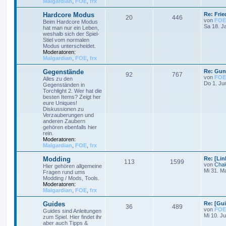
Malgardian
,
FOE
,
frx
Hardcore Modus
Re: Frie
20
446
von
FOE
Beim Hardcore Modus
Sa 18. J
hat man nur ein Leben,
weshalb sich der Spiel-
Stiel vom normalen
Modus unterscheidet.
Moderatoren:
Malgardian
,
FOE
,
frx
Gegenstände
Re: Gun
92
767
von
FOE
Alles zu den
Do 1. Ju
Gegenständen in
Torchlight 2. Wer hat die
besten Items? Zeigt her
eure Uniques!
Diskussionen zu
Verzauberungen und
anderen Zaubern
gehören ebenfalls hier
rein.
Moderatoren:
Malgardian
,
FOE
,
frx
Modding
Re: [Li
113
1599
von
Cha
Hier gehören allgemeine
Mi 31. M
Fragen rund ums
Modding / Mods, Tools.
Moderatoren:
Malgardian
,
FOE
,
frx
Guides
Re: [Gu
36
489
von
FOE
Guides sind Anleitungen
Mi 10. Ju
zum Spiel. Hier findet ihr
aber auch Tipps &