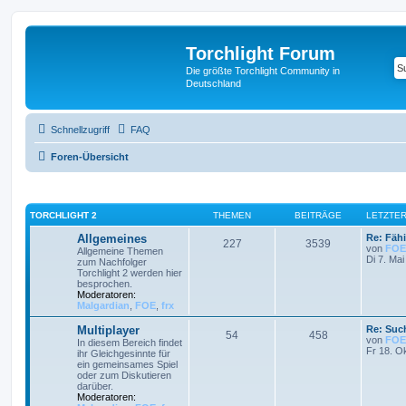
Torchlight Forum
Die größte Torchlight Community in
Deutschland
Schnellzugriff
FAQ
Foren-Übersicht
TORCHLIGHT 2
THEMEN
BEITRÄGE
LETZTER
Allgemeines
Re: Fähi
227
3539
von
FOE
Allgemeine Themen
Di 7. Mai
zum Nachfolger
Torchlight 2 werden hier
besprochen.
Moderatoren:
Malgardian
,
FOE
,
frx
Multiplayer
Re: Such
54
458
von
FOE
In diesem Bereich findet
Fr 18. O
ihr Gleichgesinnte für
ein gemeinsames Spiel
oder zum Diskutieren
darüber.
Moderatoren: