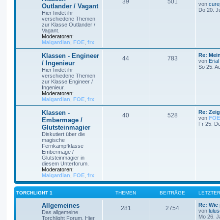
39
501
von
cure
Outlander / Vagant
Do 20. J
Hier findet ihr
verschiedene Themen
zur Klasse Outlander /
Vagant.
Moderatoren:
Malgardian
,
FOE
,
frx
Klassen - Engineer
Re: Mei
44
783
von
Erial
/ Ingenieur
So 25. A
Hier findet ihr
verschiedene Themen
zur Klasse Engineer /
Ingenieur.
Moderatoren:
Malgardian
,
FOE
,
frx
Klassen -
Re: Zei
40
528
von
FOE
Embermage /
Fr 25. D
Glutsteinmagier
Diskutiert über die
magische
Fernkampfklasse
Embermage /
Glutsteinmagier in
diesem Unterforum.
Moderatoren:
Malgardian
,
FOE
,
frx
TORCHLIGHT 1
THEMEN
BEITRÄGE
LETZTER
Allgemeines
Re: Wie 
281
2754
von
lulu
Das allgemeine
Mo 26. J
Torchlight Forum. Hier