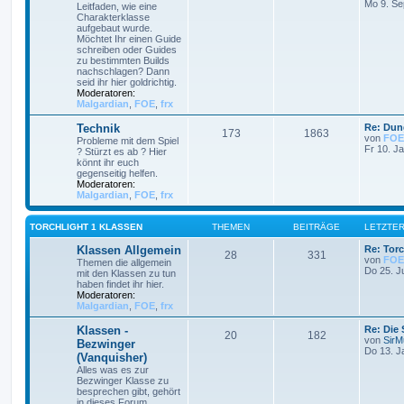
Mo 9. Se
Leitfaden, wie eine
Charakterklasse
aufgebaut wurde.
Möchtet Ihr einen Guide
schreiben oder Guides
zu bestimmten Builds
nachschlagen? Dann
seid ihr hier goldrichtig.
Moderatoren:
Malgardian
,
FOE
,
frx
Technik
Re: Dun
173
1863
von
FOE
Probleme mit dem Spiel
Fr 10. J
? Stürzt es ab ? Hier
könnt ihr euch
gegenseitig helfen.
Moderatoren:
Malgardian
,
FOE
,
frx
TORCHLIGHT 1 KLASSEN
THEMEN
BEITRÄGE
LETZTER
Klassen Allgemein
Re: Torc
28
331
von
FOE
Themen die allgemein
Do 25. J
mit den Klassen zu tun
haben findet ihr hier.
Moderatoren:
Malgardian
,
FOE
,
frx
Klassen -
Re: Die
20
182
von
SirMu
Bezwinger
Do 13. J
(Vanquisher)
Alles was es zur
Bezwinger Klasse zu
besprechen gibt, gehört
in dieses Forum.