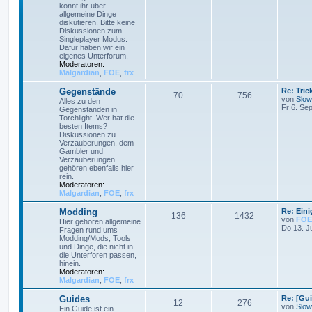
könnt ihr über
allgemeine Dinge
diskutieren. Bitte keine
Diskussionen zum
Singleplayer Modus.
Dafür haben wir ein
eigenes Unterforum.
Moderatoren:
Malgardian
,
FOE
,
frx
Gegenstände
Re: Tri
70
756
von
Slow
Alles zu den
Fr 6. Se
Gegenständen in
Torchlight. Wer hat die
besten Items?
Diskussionen zu
Verzauberungen, dem
Gambler und
Verzauberungen
gehören ebenfalls hier
rein.
Moderatoren:
Malgardian
,
FOE
,
frx
Modding
Re: Ein
136
1432
von
FOE
Hier gehören allgemeine
Do 13. J
Fragen rund ums
Modding/Mods, Tools
und Dinge, die nicht in
die Unterforen passen,
hinein.
Moderatoren:
Malgardian
,
FOE
,
frx
Guides
Re: [Gu
12
276
von
Slow
Ein Guide ist ein