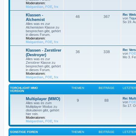
Moderatoren:
Malgardian
,
FOE
,
frx
Klassen -
Re: Wel
46
367
von
Tiqu
Alchemist
So 19. A
Alles was es zur
Alchemisten Klasse zu
besprechen gibt, gehört
in dieses Forum.
Moderatoren:
Malgardian
,
FOE
,
frx
Klassen - Zerstörer
Re: Ver
36
338
von
FOE
(Destroyer)
Mo 3. Fe
Alles was es zur
Zerstörer Klasse zu
besprechen gibt, gehört
in dieses Forum.
Moderatoren:
Malgardian
,
FOE
,
frx
TORCHLIGHT MMO
THEMEN
BEITRÄGE
LETZTER
VERSION
Multiplayer (MMO)
Re: Mult
9
88
von
FOE
Alles was es zum
So 17. O
Multiplayer Modus zu
diskutieren gibt, gehört
hier rein.
Moderatoren:
Malgardian
,
FOE
,
frx
SONSTIGE FOREN
THEMEN
BEITRÄGE
LETZTER