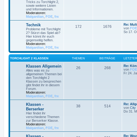
Tricks zu Torchlight 2,
sowie weitere Listen
und Informationen.
Moderatoren:
Malgardian
,
FOE
,
frx
Technik
Re: Mult
172
1676
von
FOE
Probleme mit Torchlight
So 17. O
2? Stürzt das Spiel ab?
Hier könnt ihr euch
gegenseitig helfen.
Moderatoren:
Malgardian
,
FOE
,
frx
TORCHLIGHT 2 KLASSEN
THEMEN
BEITRÄGE
LETZTER
Klassen Allgemein
Re: Könn
26
268
von
FOE
Alles was es zu
Fr 24. J
allgemeinen Themen bei
den Torchlight 2
Klassen zu besprechen
gibt findet ihr in diesem
Forum.
Moderatoren:
Malgardian
,
FOE
,
frx
Klassen -
Re: All
38
514
von
City
Berserker
Do 31. M
Hier findet ihr
verschiedene Themen
zur Berserker Klasse.
Moderatoren:
Malgardian
,
FOE
,
frx
Klassen -
Re: Woz