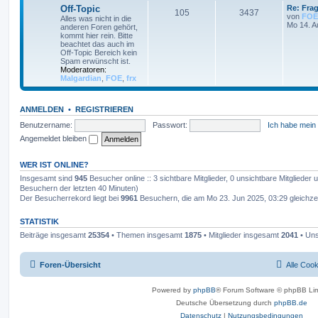
Off-Topic
Re: Frag
105
3437
von
FOE
Alles was nicht in die
Mo 14. A
anderen Foren gehört,
kommt hier rein. Bitte
beachtet das auch im
Off-Topic Bereich kein
Spam erwünscht ist.
Moderatoren:
Malgardian
,
FOE
,
frx
ANMELDEN
•
REGISTRIEREN
Benutzername:
Passwort:
Ich habe mein
Angemeldet bleiben
WER IST ONLINE?
Insgesamt sind
945
Besucher online :: 3 sichtbare Mitglieder, 0 unsichtbare Mitglieder
Besuchern der letzten 40 Minuten)
Der Besucherrekord liegt bei
9961
Besuchern, die am Mo 23. Jun 2025, 03:29 gleichzei
STATISTIK
Beiträge insgesamt
25354
• Themen insgesamt
1875
• Mitglieder insgesamt
2041
• Uns
Foren-Übersicht
Alle Coo
Powered by
phpBB
® Forum Software © phpBB Lim
Deutsche Übersetzung durch
phpBB.de
Datenschutz
|
Nutzungsbedingungen