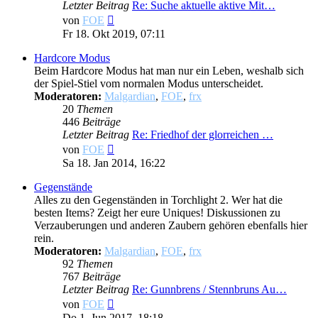
Letzter Beitrag
Re: Suche aktuelle aktive Mit…
Neuester
von
FOE
Beitrag
Fr 18. Okt 2019, 07:11
Hardcore Modus
Beim Hardcore Modus hat man nur ein Leben, weshalb sich
der Spiel-Stiel vom normalen Modus unterscheidet.
Moderatoren:
Malgardian
,
FOE
,
frx
20
Themen
446
Beiträge
Letzter Beitrag
Re: Friedhof der glorreichen …
Neuester
von
FOE
Beitrag
Sa 18. Jan 2014, 16:22
Gegenstände
Alles zu den Gegenständen in Torchlight 2. Wer hat die
besten Items? Zeigt her eure Uniques! Diskussionen zu
Verzauberungen und anderen Zaubern gehören ebenfalls hier
rein.
Moderatoren:
Malgardian
,
FOE
,
frx
92
Themen
767
Beiträge
Letzter Beitrag
Re: Gunnbrens / Stennbruns Au…
Neuester
von
FOE
Beitrag
Do 1. Jun 2017, 18:18