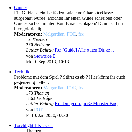
Guides
Ein Guide ist ein Leitfaden, wie eine Charakterklasse
aufgebaut wurde. Möchtet Ihr einen Guide schreiben oder
Guides zu bestimmten Builds nachschlagen? Dann seid ihr
hier goldrichtig.
Moderatoren:
Malgardian
,
FOE
,
frx
12
Themen
276
Beiträge
Letzter Beitrag
Re: [Guide] Alle guten Dinge …
Neuester
von
Slowdice
Beitrag
Mo 9. Sep 2013, 10:13
Technik
Probleme mit dem Spiel ? Stürzt es ab ? Hier könnt ihr euch
gegenseitig helfen.
Moderatoren:
Malgardian
,
FOE
,
frx
173
Themen
1863
Beiträge
Letzter Beitrag
Re: Dungeon-große Monster Bug
Neuester
von
FOE
Beitrag
Fr 10. Jan 2020, 07:30
Torchlight 1 Klassen
Themen