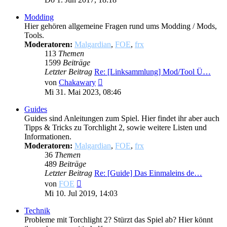
Modding
Hier gehören allgemeine Fragen rund ums Modding / Mods,
Tools.
Moderatoren:
Malgardian
,
FOE
,
frx
113
Themen
1599
Beiträge
Letzter Beitrag
Re: [Linksammlung] Mod/Tool Ü…
Neuester
von
Chakawary
Beitrag
Mi 31. Mai 2023, 08:46
Guides
Guides sind Anleitungen zum Spiel. Hier findet ihr aber auch
Tipps & Tricks zu Torchlight 2, sowie weitere Listen und
Informationen.
Moderatoren:
Malgardian
,
FOE
,
frx
36
Themen
489
Beiträge
Letzter Beitrag
Re: [Guide] Das Einmaleins de…
Neuester
von
FOE
Beitrag
Mi 10. Jul 2019, 14:03
Technik
Probleme mit Torchlight 2? Stürzt das Spiel ab? Hier könnt