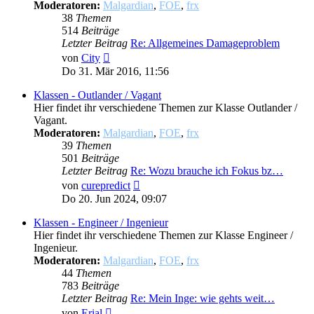
Moderatoren:
Malgardian
,
FOE
,
frx
38
Themen
514
Beiträge
Letzter Beitrag
Re: Allgemeines Damageproblem
Neuester
von
City
Beitrag
Do 31. Mär 2016, 11:56
Klassen - Outlander / Vagant
Hier findet ihr verschiedene Themen zur Klasse Outlander /
Vagant.
Moderatoren:
Malgardian
,
FOE
,
frx
39
Themen
501
Beiträge
Letzter Beitrag
Re: Wozu brauche ich Fokus bz…
Neuester
von
curepredict
Beitrag
Do 20. Jun 2024, 09:07
Klassen - Engineer / Ingenieur
Hier findet ihr verschiedene Themen zur Klasse Engineer /
Ingenieur.
Moderatoren:
Malgardian
,
FOE
,
frx
44
Themen
783
Beiträge
Letzter Beitrag
Re: Mein Inge: wie gehts weit…
Neuester
von
Erial