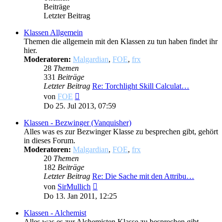
Beiträge
Letzter Beitrag
Klassen Allgemein
Themen die allgemein mit den Klassen zu tun haben findet ihr
hier.
Moderatoren:
Malgardian
,
FOE
,
frx
28
Themen
331
Beiträge
Letzter Beitrag
Re: Torchlight Skill Calculat…
Neuester
von
FOE
Beitrag
Do 25. Jul 2013, 07:59
Klassen - Bezwinger (Vanquisher)
Alles was es zur Bezwinger Klasse zu besprechen gibt, gehört
in dieses Forum.
Moderatoren:
Malgardian
,
FOE
,
frx
20
Themen
182
Beiträge
Letzter Beitrag
Re: Die Sache mit den Attribu…
Neuester
von
SirMullich
Beitrag
Do 13. Jan 2011, 12:25
Klassen - Alchemist
Alles was es zur Alchemisten Klasse zu besprechen gibt,