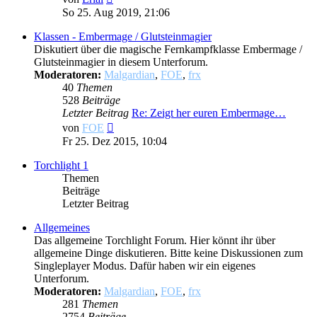
Beitrag
So 25. Aug 2019, 21:06
Klassen - Embermage / Glutsteinmagier
Diskutiert über die magische Fernkampfklasse Embermage /
Glutsteinmagier in diesem Unterforum.
Moderatoren:
Malgardian
,
FOE
,
frx
40
Themen
528
Beiträge
Letzter Beitrag
Re: Zeigt her euren Embermage…
Neuester
von
FOE
Beitrag
Fr 25. Dez 2015, 10:04
Torchlight 1
Themen
Beiträge
Letzter Beitrag
Allgemeines
Das allgemeine Torchlight Forum. Hier könnt ihr über
allgemeine Dinge diskutieren. Bitte keine Diskussionen zum
Singleplayer Modus. Dafür haben wir ein eigenes
Unterforum.
Moderatoren:
Malgardian
,
FOE
,
frx
281
Themen
2754
Beiträge