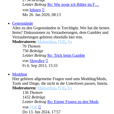
Letzter Beitrag
Re: Wie poste ich Bilder im F…
Neuester
von
luluseo
Beitrag
Mo 26. Jan 2026, 08:13
Gegenstände
Alles zu den Gegenständen in Torchlight. Wer hat die besten
Items? Diskussionen zu Verzauberungen, dem Gambler und
Verzauberungen gehören ebenfalls hier rein.
Moderatoren:
Malgardian
,
FOE
,
frx
70
Themen
756
Beiträge
Letzter Beitrag
Re: Trick beim Gamble
Neuester
von
Slowdice
Beitrag
Fr 6. Sep 2013, 15:33
Modding
Hier gehören allgemeine Fragen rund ums Modding/Mods,
Tools und Dinge, die nicht in die Unterforen passen, hinein.
Moderatoren:
Malgardian
,
FOE
,
frx
136
Themen
1432
Beiträge
Letzter Beitrag
Re: Einige Fragen zu den Mods
Neuester
von
FOE
Beitrag
Do 13. Jun 2024, 17:57