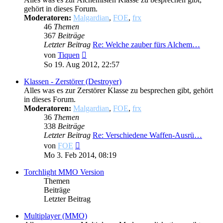
gehört in dieses Forum.
Moderatoren:
Malgardian
,
FOE
,
frx
46
Themen
367
Beiträge
Letzter Beitrag
Re: Welche zauber fürs Alchem…
Neuester
von
Tiquen
Beitrag
So 19. Aug 2012, 22:57
Klassen - Zerstörer (Destroyer)
Alles was es zur Zerstörer Klasse zu besprechen gibt, gehört
in dieses Forum.
Moderatoren:
Malgardian
,
FOE
,
frx
36
Themen
338
Beiträge
Letzter Beitrag
Re: Verschiedene Waffen-Ausrü…
Neuester
von
FOE
Beitrag
Mo 3. Feb 2014, 08:19
Torchlight MMO Version
Themen
Beiträge
Letzter Beitrag
Multiplayer (MMO)