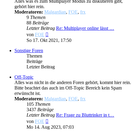
Alles was es zum Multiplayer Modus zu diskutieren gibt,
gehört hier rein.
Moderatoren:
Malgardian
,
FOE
,
frx
9
Themen
88
Beiträge
Letzter Beitrag
Re: Multiplayer online lässt …
Neuester
von
FOE
Beitrag
So 17. Okt 2021, 17:50
Sonstige Foren
Themen
Beiträge
Letzter Beitrag
Off-Topic
Alles was nicht in die anderen Foren gehört, kommt hier rein.
Bitte beachtet das auch im Off-Topic Bereich kein Spam
erwünscht ist.
Moderatoren:
Malgardian
,
FOE
,
frx
105
Themen
3437
Beiträge
Letzter Beitrag
Re: Frage zu Bluttrinker in t…
Neuester
von
FOE
Beitrag
Mo 14. Aug 2023, 07:03