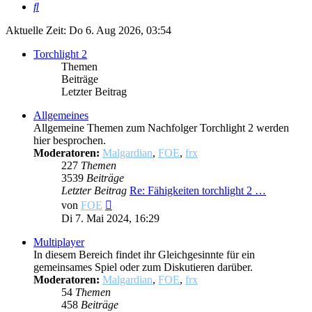
Suche
Aktuelle Zeit: Do 6. Aug 2026, 03:54
Torchlight 2
Themen
Beiträge
Letzter Beitrag
Allgemeines
Allgemeine Themen zum Nachfolger Torchlight 2 werden
hier besprochen.
Moderatoren:
Malgardian
,
FOE
,
frx
227
Themen
3539
Beiträge
Letzter Beitrag
Re: Fähigkeiten torchlight 2 …
Neuester
von
FOE
Beitrag
Di 7. Mai 2024, 16:29
Multiplayer
In diesem Bereich findet ihr Gleichgesinnte für ein
gemeinsames Spiel oder zum Diskutieren darüber.
Moderatoren:
Malgardian
,
FOE
,
frx
54
Themen
458
Beiträge