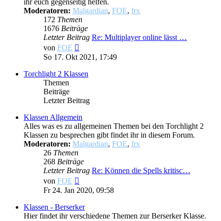
ihr euch gegenseitig helfen.
Moderatoren:
Malgardian
,
FOE
,
frx
172
Themen
1676
Beiträge
Letzter Beitrag
Re: Multiplayer online lässt …
Neuester
von
FOE
Beitrag
So 17. Okt 2021, 17:49
Torchlight 2 Klassen
Themen
Beiträge
Letzter Beitrag
Klassen Allgemein
Alles was es zu allgemeinen Themen bei den Torchlight 2
Klassen zu besprechen gibt findet ihr in diesem Forum.
Moderatoren:
Malgardian
,
FOE
,
frx
26
Themen
268
Beiträge
Letzter Beitrag
Re: Können die Spells kritisc…
Neuester
von
FOE
Beitrag
Fr 24. Jan 2020, 09:58
Klassen - Berserker
Hier findet ihr verschiedene Themen zur Berserker Klasse.