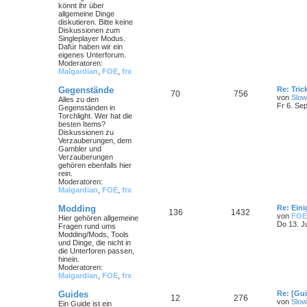
könnt ihr über
allgemeine Dinge
diskutieren. Bitte keine
Diskussionen zum
Singleplayer Modus.
Dafür haben wir ein
eigenes Unterforum.
Moderatoren:
Malgardian
,
FOE
,
frx
Gegenstände
Re: Tri
70
756
von
Slow
Alles zu den
Fr 6. Se
Gegenständen in
Torchlight. Wer hat die
besten Items?
Diskussionen zu
Verzauberungen, dem
Gambler und
Verzauberungen
gehören ebenfalls hier
rein.
Moderatoren:
Malgardian
,
FOE
,
frx
Modding
Re: Ein
136
1432
von
FOE
Hier gehören allgemeine
Do 13. J
Fragen rund ums
Modding/Mods, Tools
und Dinge, die nicht in
die Unterforen passen,
hinein.
Moderatoren:
Malgardian
,
FOE
,
frx
Guides
Re: [Gu
12
276
von
Slow
Ein Guide ist ein