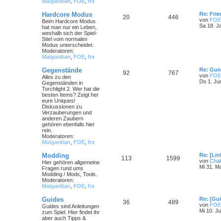
Malgardian
,
FOE
,
frx
Hardcore Modus
Re: Frie
20
446
von
FOE
Beim Hardcore Modus
Sa 18. J
hat man nur ein Leben,
weshalb sich der Spiel-
Stiel vom normalen
Modus unterscheidet.
Moderatoren:
Malgardian
,
FOE
,
frx
Gegenstände
Re: Gun
92
767
von
FOE
Alles zu den
Do 1. Ju
Gegenständen in
Torchlight 2. Wer hat die
besten Items? Zeigt her
eure Uniques!
Diskussionen zu
Verzauberungen und
anderen Zaubern
gehören ebenfalls hier
rein.
Moderatoren:
Malgardian
,
FOE
,
frx
Modding
Re: [Li
113
1599
von
Cha
Hier gehören allgemeine
Mi 31. M
Fragen rund ums
Modding / Mods, Tools.
Moderatoren:
Malgardian
,
FOE
,
frx
Guides
Re: [Gu
36
489
von
FOE
Guides sind Anleitungen
Mi 10. Ju
zum Spiel. Hier findet ihr
aber auch Tipps &