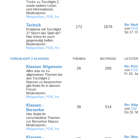
Tricks zu Torchlight 2,
sowie weitere Listen
und Informationen.
Moderatoren:
Malgardian
,
FOE
,
frx
Technik
Re: Mult
172
1676
von
FOE
Probleme mit Torchlight
So 17. O
2? Stürzt das Spiel ab?
Hier könnt ihr euch
gegenseitig helfen.
Moderatoren:
Malgardian
,
FOE
,
frx
TORCHLIGHT 2 KLASSEN
THEMEN
BEITRÄGE
LETZTER
Klassen Allgemein
Re: Könn
26
268
von
FOE
Alles was es zu
Fr 24. J
allgemeinen Themen bei
den Torchlight 2
Klassen zu besprechen
gibt findet ihr in diesem
Forum.
Moderatoren:
Malgardian
,
FOE
,
frx
Klassen -
Re: All
38
514
von
City
Berserker
Do 31. M
Hier findet ihr
verschiedene Themen
zur Berserker Klasse.
Moderatoren:
Malgardian
,
FOE
,
frx
Klassen -
Re: Woz