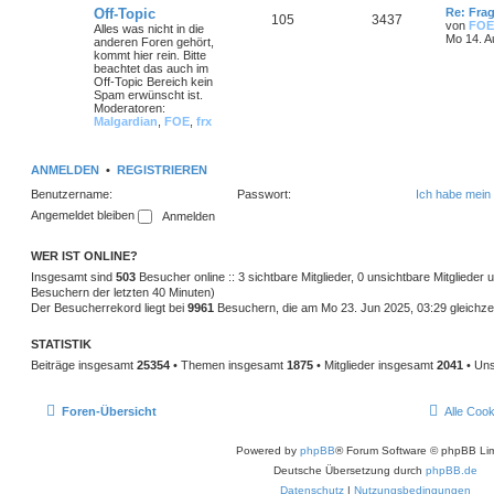
Off-Topic
Re: Frag
105
3437
von
FOE
Alles was nicht in die
Mo 14. A
anderen Foren gehört,
kommt hier rein. Bitte
beachtet das auch im
Off-Topic Bereich kein
Spam erwünscht ist.
Moderatoren:
Malgardian
,
FOE
,
frx
ANMELDEN
•
REGISTRIEREN
Benutzername:
Passwort:
Ich habe mein
Angemeldet bleiben
WER IST ONLINE?
Insgesamt sind
503
Besucher online :: 3 sichtbare Mitglieder, 0 unsichtbare Mitglieder
Besuchern der letzten 40 Minuten)
Der Besucherrekord liegt bei
9961
Besuchern, die am Mo 23. Jun 2025, 03:29 gleichzei
STATISTIK
Beiträge insgesamt
25354
• Themen insgesamt
1875
• Mitglieder insgesamt
2041
• Uns
Foren-Übersicht
Alle Coo
Powered by
phpBB
® Forum Software © phpBB Lim
Deutsche Übersetzung durch
phpBB.de
Datenschutz
|
Nutzungsbedingungen