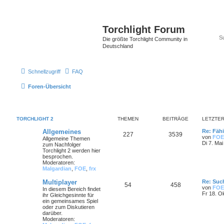
Torchlight Forum
Die größte Torchlight Community in
Deutschland
Schnellzugriff
FAQ
Foren-Übersicht
TORCHLIGHT 2
THEMEN
BEITRÄGE
LETZTER
Allgemeines
Re: Fähi
227
3539
von
FOE
Allgemeine Themen
Di 7. Mai
zum Nachfolger
Torchlight 2 werden hier
besprochen.
Moderatoren:
Malgardian
,
FOE
,
frx
Multiplayer
Re: Such
54
458
von
FOE
In diesem Bereich findet
Fr 18. O
ihr Gleichgesinnte für
ein gemeinsames Spiel
oder zum Diskutieren
darüber.
Moderatoren: