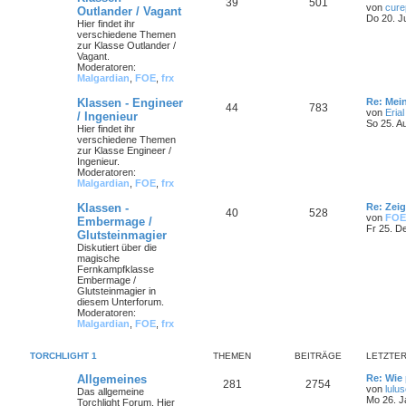
39
501
von
cure
Outlander / Vagant
Do 20. J
Hier findet ihr
verschiedene Themen
zur Klasse Outlander /
Vagant.
Moderatoren:
Malgardian
,
FOE
,
frx
Klassen - Engineer
Re: Mei
44
783
von
Erial
/ Ingenieur
So 25. A
Hier findet ihr
verschiedene Themen
zur Klasse Engineer /
Ingenieur.
Moderatoren:
Malgardian
,
FOE
,
frx
Klassen -
Re: Zei
40
528
von
FOE
Embermage /
Fr 25. D
Glutsteinmagier
Diskutiert über die
magische
Fernkampfklasse
Embermage /
Glutsteinmagier in
diesem Unterforum.
Moderatoren:
Malgardian
,
FOE
,
frx
TORCHLIGHT 1
THEMEN
BEITRÄGE
LETZTER
Allgemeines
Re: Wie 
281
2754
von
lulu
Das allgemeine
Mo 26. J
Torchlight Forum. Hier