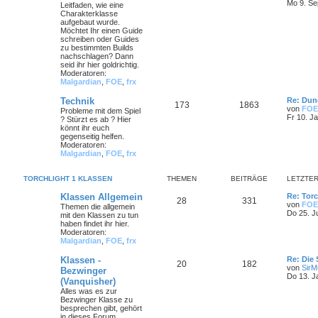
Mo 9. Se
Leitfaden, wie eine
Charakterklasse
aufgebaut wurde.
Möchtet Ihr einen Guide
schreiben oder Guides
zu bestimmten Builds
nachschlagen? Dann
seid ihr hier goldrichtig.
Moderatoren:
Malgardian
,
FOE
,
frx
Technik
Re: Dun
173
1863
von
FOE
Probleme mit dem Spiel
Fr 10. J
? Stürzt es ab ? Hier
könnt ihr euch
gegenseitig helfen.
Moderatoren:
Malgardian
,
FOE
,
frx
TORCHLIGHT 1 KLASSEN
THEMEN
BEITRÄGE
LETZTER
Klassen Allgemein
Re: Torc
28
331
von
FOE
Themen die allgemein
Do 25. J
mit den Klassen zu tun
haben findet ihr hier.
Moderatoren:
Malgardian
,
FOE
,
frx
Klassen -
Re: Die
20
182
von
SirMu
Bezwinger
Do 13. J
(Vanquisher)
Alles was es zur
Bezwinger Klasse zu
besprechen gibt, gehört
in dieses Forum.