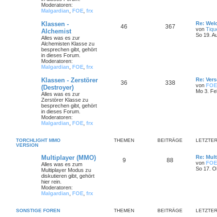
Moderatoren:
Malgardian
,
FOE
,
frx
Klassen -
Re: Wel
46
367
von
Tiqu
Alchemist
So 19. A
Alles was es zur
Alchemisten Klasse zu
besprechen gibt, gehört
in dieses Forum.
Moderatoren:
Malgardian
,
FOE
,
frx
Klassen - Zerstörer
Re: Ver
36
338
von
FOE
(Destroyer)
Mo 3. Fe
Alles was es zur
Zerstörer Klasse zu
besprechen gibt, gehört
in dieses Forum.
Moderatoren:
Malgardian
,
FOE
,
frx
TORCHLIGHT MMO
THEMEN
BEITRÄGE
LETZTER
VERSION
Multiplayer (MMO)
Re: Mult
9
88
von
FOE
Alles was es zum
So 17. O
Multiplayer Modus zu
diskutieren gibt, gehört
hier rein.
Moderatoren:
Malgardian
,
FOE
,
frx
SONSTIGE FOREN
THEMEN
BEITRÄGE
LETZTER