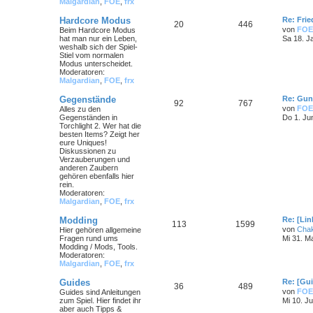
Malgardian
,
FOE
,
frx
Hardcore Modus
Re: Frie
20
446
von
FOE
Beim Hardcore Modus
hat man nur ein Leben,
Sa 18. J
weshalb sich der Spiel-
Stiel vom normalen
Modus unterscheidet.
Moderatoren:
Malgardian
,
FOE
,
frx
Gegenstände
Re: Gun
92
767
von
FOE
Alles zu den
Gegenständen in
Do 1. Ju
Torchlight 2. Wer hat die
besten Items? Zeigt her
eure Uniques!
Diskussionen zu
Verzauberungen und
anderen Zaubern
gehören ebenfalls hier
rein.
Moderatoren:
Malgardian
,
FOE
,
frx
Modding
Re: [Li
113
1599
von
Cha
Hier gehören allgemeine
Fragen rund ums
Mi 31. M
Modding / Mods, Tools.
Moderatoren:
Malgardian
,
FOE
,
frx
Guides
Re: [Gu
36
489
von
FOE
Guides sind Anleitungen
zum Spiel. Hier findet ihr
Mi 10. Ju
aber auch Tipps &