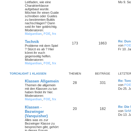
Leitfaden, wie eine
Mo 9. Se
Charakterklasse
aufgebaut wurde.
Möchtet Ihr einen Guide
schreiben oder Guides
zu bestimmten Builds
nachschlagen? Dann
seid ihr hier goldrichtig.
Moderatoren:
Malgardian
,
FOE
,
frx
Technik
Re: Dun
173
1863
von
FOE
Probleme mit dem Spiel
? Stürzt es ab ? Hier
Fr 10. J
könnt ihr euch
gegenseitig helfen.
Moderatoren:
Malgardian
,
FOE
,
frx
TORCHLIGHT 1 KLASSEN
THEMEN
BEITRÄGE
LETZTER
Klassen Allgemein
Re: Torc
28
331
von
FOE
Themen die allgemein
mit den Klassen zu tun
Do 25. J
haben findet ihr hier.
Moderatoren:
Malgardian
,
FOE
,
frx
Klassen -
Re: Die
20
182
von
SirMu
Bezwinger
Do 13. J
(Vanquisher)
Alles was es zur
Bezwinger Klasse zu
besprechen gibt, gehört
in dieses Forum.