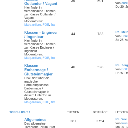
39
501
von
cure
Outlander / Vagant
Do 20. J
Hier findet ihr
verschiedene Themen
zur Klasse Outlander /
Vagant.
Moderatoren:
Malgardian
,
FOE
,
frx
Klassen - Engineer
Re: Mei
44
783
von
Erial
/ Ingenieur
So 25. A
Hier findet ihr
verschiedene Themen
zur Klasse Engineer /
Ingenieur.
Moderatoren:
Malgardian
,
FOE
,
frx
Klassen -
Re: Zei
40
528
von
FOE
Embermage /
Fr 25. D
Glutsteinmagier
Diskutiert über die
magische
Fernkampfklasse
Embermage /
Glutsteinmagier in
diesem Unterforum.
Moderatoren:
Malgardian
,
FOE
,
frx
TORCHLIGHT 1
THEMEN
BEITRÄGE
LETZTER
Allgemeines
Re: Wie 
281
2754
von
lulu
Das allgemeine
Torchlight Forum. Hier
Mo 26. J