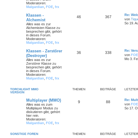
Moderatoren:
Malgardian
,
FOE
,
frx
Klassen -
Re: Wel
46
367
von
Tiqu
Alchemist
So 19. A
Alles was es zur
Alchemisten Klasse zu
besprechen gibt, gehört
in dieses Forum.
Moderatoren:
Malgardian
,
FOE
,
frx
Klassen - Zerstörer
Re: Ver
36
338
von
FOE
(Destroyer)
Mo 3. Fe
Alles was es zur
Zerstörer Klasse zu
besprechen gibt, gehört
in dieses Forum.
Moderatoren:
Malgardian
,
FOE
,
frx
TORCHLIGHT MMO
THEMEN
BEITRÄGE
LETZTER
VERSION
Multiplayer (MMO)
Re: Mult
9
88
von
FOE
Alles was es zum
Multiplayer Modus zu
So 17. O
diskutieren gibt, gehört
hier rein.
Moderatoren:
Malgardian
,
FOE
,
frx
SONSTIGE FOREN
THEMEN
BEITRÄGE
LETZTER