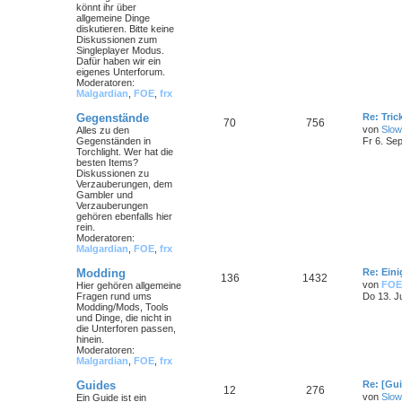
könnt ihr über
allgemeine Dinge
diskutieren. Bitte keine
Diskussionen zum
Singleplayer Modus.
Dafür haben wir ein
eigenes Unterforum.
Moderatoren:
Malgardian
,
FOE
,
frx
Gegenstände
Re: Tri
70
756
von
Slow
Alles zu den
Gegenständen in
Fr 6. Se
Torchlight. Wer hat die
besten Items?
Diskussionen zu
Verzauberungen, dem
Gambler und
Verzauberungen
gehören ebenfalls hier
rein.
Moderatoren:
Malgardian
,
FOE
,
frx
Modding
Re: Ein
136
1432
von
FOE
Hier gehören allgemeine
Fragen rund ums
Do 13. J
Modding/Mods, Tools
und Dinge, die nicht in
die Unterforen passen,
hinein.
Moderatoren:
Malgardian
,
FOE
,
frx
Guides
Re: [Gu
12
276
von
Slow
Ein Guide ist ein