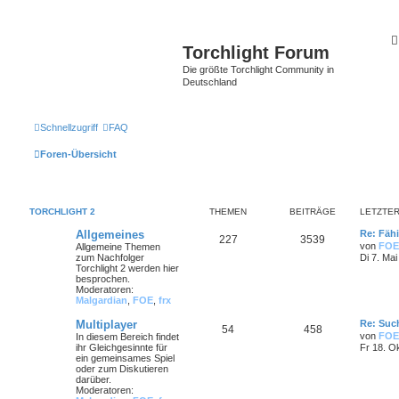
Torchlight Forum
Die größte Torchlight Community in
Deutschland
Schnellzugriff
FAQ
Foren-Übersicht
TORCHLIGHT 2
THEMEN
BEITRÄGE
LETZTER
Allgemeines
Re: Fähi
227
3539
von
FOE
Allgemeine Themen
zum Nachfolger
Di 7. Mai
Torchlight 2 werden hier
besprochen.
Moderatoren:
Malgardian
,
FOE
,
frx
Multiplayer
Re: Such
54
458
von
FOE
In diesem Bereich findet
ihr Gleichgesinnte für
Fr 18. O
ein gemeinsames Spiel
oder zum Diskutieren
darüber.
Moderatoren: