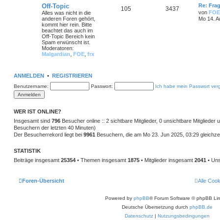
Off-Topic
Re: Frag
105
3437
von
FOE
Alles was nicht in die
anderen Foren gehört,
Mo 14. A
kommt hier rein. Bitte
beachtet das auch im
Off-Topic Bereich kein
Spam erwünscht ist.
Moderatoren:
Malgardian
,
FOE
,
frx
ANMELDEN
•
REGISTRIEREN
Benutzername:
Passwort:
Ich habe mein Passwort ver
WER IST ONLINE?
Insgesamt sind
796
Besucher online :: 2 sichtbare Mitglieder, 0 unsichtbare Mitglieder
Besuchern der letzten 40 Minuten)
Der Besucherrekord liegt bei
9961
Besuchern, die am Mo 23. Jun 2025, 03:29 gleichzei
STATISTIK
Beiträge insgesamt
25354
• Themen insgesamt
1875
• Mitglieder insgesamt
2041
• Uns
Foren-Übersicht
Alle Coo
Powered by
phpBB
® Forum Software © phpBB Lim
Deutsche Übersetzung durch
phpBB.de
Datenschutz
|
Nutzungsbedingungen