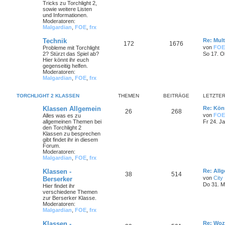
Tricks zu Torchlight 2,
sowie weitere Listen
und Informationen.
Moderatoren:
Malgardian
,
FOE
,
frx
Technik
Re: Mult
172
1676
von
FOE
Probleme mit Torchlight
2? Stürzt das Spiel ab?
So 17. O
Hier könnt ihr euch
gegenseitig helfen.
Moderatoren:
Malgardian
,
FOE
,
frx
TORCHLIGHT 2 KLASSEN
THEMEN
BEITRÄGE
LETZTER
Klassen Allgemein
Re: Könn
26
268
von
FOE
Alles was es zu
allgemeinen Themen bei
Fr 24. J
den Torchlight 2
Klassen zu besprechen
gibt findet ihr in diesem
Forum.
Moderatoren:
Malgardian
,
FOE
,
frx
Klassen -
Re: All
38
514
von
City
Berserker
Do 31. M
Hier findet ihr
verschiedene Themen
zur Berserker Klasse.
Moderatoren:
Malgardian
,
FOE
,
frx
Klassen -
Re: Woz