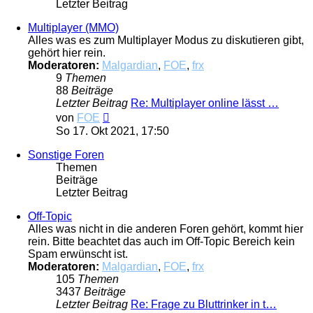
Letzter Beitrag
Multiplayer (MMO)
Alles was es zum Multiplayer Modus zu diskutieren gibt,
gehört hier rein.
Moderatoren:
Malgardian
,
FOE
,
frx
9
Themen
88
Beiträge
Letzter Beitrag
Re: Multiplayer online lässt …
Neuester
von
FOE
Beitrag
So 17. Okt 2021, 17:50
Sonstige Foren
Themen
Beiträge
Letzter Beitrag
Off-Topic
Alles was nicht in die anderen Foren gehört, kommt hier
rein. Bitte beachtet das auch im Off-Topic Bereich kein
Spam erwünscht ist.
Moderatoren:
Malgardian
,
FOE
,
frx
105
Themen
3437
Beiträge
Letzter Beitrag
Re: Frage zu Bluttrinker in t…