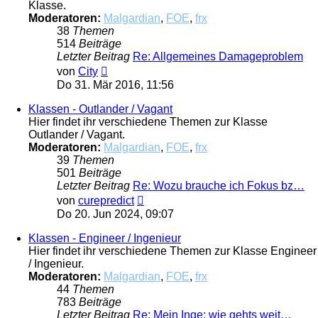
Klasse.
Moderatoren:
Malgardian
,
FOE
,
frx
38
Themen
514
Beiträge
Letzter Beitrag
Re: Allgemeines Damageproblem
Neuester
von
City
Beitrag
Do 31. Mär 2016, 11:56
Klassen - Outlander / Vagant
Hier findet ihr verschiedene Themen zur Klasse
Outlander / Vagant.
Moderatoren:
Malgardian
,
FOE
,
frx
39
Themen
501
Beiträge
Letzter Beitrag
Re: Wozu brauche ich Fokus bz…
Neuester
von
curepredict
Beitrag
Do 20. Jun 2024, 09:07
Klassen - Engineer / Ingenieur
Hier findet ihr verschiedene Themen zur Klasse Engineer
/ Ingenieur.
Moderatoren:
Malgardian
,
FOE
,
frx
44
Themen
783
Beiträge
Letzter Beitrag
Re: Mein Inge: wie gehts weit…