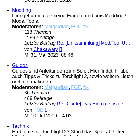
Modding
Hier gehören allgemeine Fragen rund ums Modding /
Mods, Tools.
Moderatoren:
Malgardian
,
FOE
,
frx
113
Themen
1599
Beiträge
Letzter Beitrag
Re: [Linksammlung] Mod/Tool Ü…
Neuester
von
Chakawary
Beitrag
Mi 31. Mai 2023, 08:46
Guides
Guides sind Anleitungen zum Spiel. Hier findet ihr aber
auch Tipps & Tricks zu Torchlight 2, sowie weitere Listen
und Informationen.
Moderatoren:
Malgardian
,
FOE
,
frx
36
Themen
489
Beiträge
Letzter Beitrag
Re: [Guide] Das Einmaleins de…
Neuester
von
FOE
Beitrag
Mi 10. Jul 2019, 14:03
Technik
Probleme mit Torchlight 2? Stürzt das Spiel ab? Hier