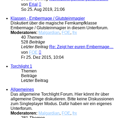
Neuester
von
Erial
Beitrag
So 25. Aug 2019, 21:06
Klassen - Embermage / Glutsteinmagier
Diskutiert über die magische Fernkampfklasse
Embermage / Glutsteinmagier in diesem Unterforum.
Moderatoren:
Malgardian
,
FOE
,
frx
40
Themen
528
Beiträge
Letzter Beitrag
Re: Zeigt her euren Embermage…
Neuester
von
FOE
Beitrag
Fr 25. Dez 2015, 10:04
Torchlight 1
Themen
Beiträge
Letzter Beitrag
Allgemeines
Das allgemeine Torchlight Forum. Hier könnt ihr über
allgemeine Dinge diskutieren. Bitte keine Diskussionen
zum Singleplayer Modus. Dafür haben wir ein eigenes
Unterforum.
Moderatoren:
Malgardian
,
FOE
,
frx
281
Themen