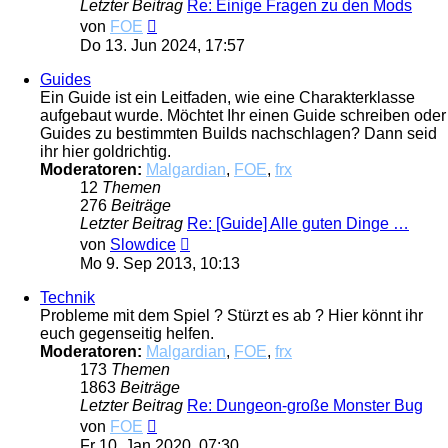
Letzter Beitrag
Re: Einige Fragen zu den Mods
Neuester
von
FOE
Beitrag
Do 13. Jun 2024, 17:57
Guides
Ein Guide ist ein Leitfaden, wie eine Charakterklasse
aufgebaut wurde. Möchtet Ihr einen Guide schreiben oder
Guides zu bestimmten Builds nachschlagen? Dann seid
ihr hier goldrichtig.
Moderatoren:
Malgardian
,
FOE
,
frx
12
Themen
276
Beiträge
Letzter Beitrag
Re: [Guide] Alle guten Dinge …
Neuester
von
Slowdice
Beitrag
Mo 9. Sep 2013, 10:13
Technik
Probleme mit dem Spiel ? Stürzt es ab ? Hier könnt ihr
euch gegenseitig helfen.
Moderatoren:
Malgardian
,
FOE
,
frx
173
Themen
1863
Beiträge
Letzter Beitrag
Re: Dungeon-große Monster Bug
Neuester
von
FOE
Beitrag
Fr 10. Jan 2020, 07:30