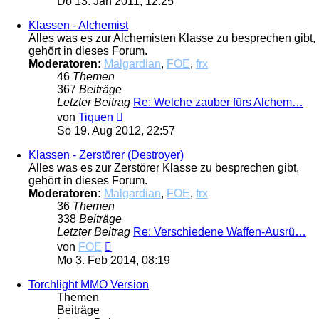
Do 13. Jan 2011, 12:25
Klassen - Alchemist
Alles was es zur Alchemisten Klasse zu besprechen gibt,
gehört in dieses Forum.
Moderatoren:
Malgardian
,
FOE
,
frx
46
Themen
367
Beiträge
Letzter Beitrag
Re: Welche zauber fürs Alchem…
Neuester
von
Tiquen
Beitrag
So 19. Aug 2012, 22:57
Klassen - Zerstörer (Destroyer)
Alles was es zur Zerstörer Klasse zu besprechen gibt,
gehört in dieses Forum.
Moderatoren:
Malgardian
,
FOE
,
frx
36
Themen
338
Beiträge
Letzter Beitrag
Re: Verschiedene Waffen-Ausrü…
Neuester
von
FOE
Beitrag
Mo 3. Feb 2014, 08:19
Torchlight MMO Version
Themen
Beiträge