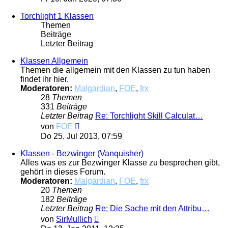
Torchlight 1 Klassen
Themen
Beiträge
Letzter Beitrag
Klassen Allgemein
Themen die allgemein mit den Klassen zu tun haben
findet ihr hier.
Moderatoren:
Malgardian
,
FOE
,
frx
28
Themen
331
Beiträge
Letzter Beitrag
Re: Torchlight Skill Calculat…
Neuester
von
FOE
Beitrag
Do 25. Jul 2013, 07:59
Klassen - Bezwinger (Vanquisher)
Alles was es zur Bezwinger Klasse zu besprechen gibt,
gehört in dieses Forum.
Moderatoren:
Malgardian
,
FOE
,
frx
20
Themen
182
Beiträge
Letzter Beitrag
Re: Die Sache mit den Attribu…
Neuester
von
SirMullich
Beitrag