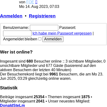
Neuester
von
FOE
Beitrag
Mo 14. Aug 2023, 07:03
Anmelden
•
Registrieren
Benutzername:
Passwort:
Ich habe mein Passwort vergessen
|
Angemeldet bleiben
Wer ist online?
Insgesamt sind
680
Besucher online :: 3 sichtbare Mitglieder, 0
unsichtbare Mitglieder und 677 Gäste (basierend auf den
aktiven Besuchern der letzten 40 Minuten)
Der Besucherrekord liegt bei
9961
Besuchern, die am Mo 23.
Jun 2025, 03:29 gleichzeitig online waren.
Statistik
Beiträge insgesamt
25354
• Themen insgesamt
1875
•
Mitglieder insgesamt
2041
• Unser neuestes Mitglied:
DonaldSteLm