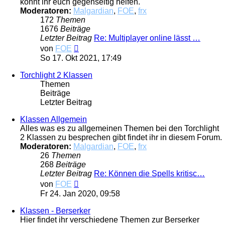
könnt ihr euch gegenseitig helfen.
Moderatoren:
Malgardian
,
FOE
,
frx
172
Themen
1676
Beiträge
Letzter Beitrag
Re: Multiplayer online lässt …
Neuester
von
FOE
Beitrag
So 17. Okt 2021, 17:49
Torchlight 2 Klassen
Themen
Beiträge
Letzter Beitrag
Klassen Allgemein
Alles was es zu allgemeinen Themen bei den Torchlight
2 Klassen zu besprechen gibt findet ihr in diesem Forum.
Moderatoren:
Malgardian
,
FOE
,
frx
26
Themen
268
Beiträge
Letzter Beitrag
Re: Können die Spells kritisc…
Neuester
von
FOE
Beitrag
Fr 24. Jan 2020, 09:58
Klassen - Berserker
Hier findet ihr verschiedene Themen zur Berserker