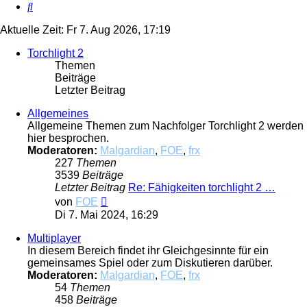
Suche
Aktuelle Zeit: Fr 7. Aug 2026, 17:19
Torchlight 2
Themen
Beiträge
Letzter Beitrag
Allgemeines
Allgemeine Themen zum Nachfolger Torchlight 2 werden
hier besprochen.
Moderatoren:
Malgardian
,
FOE
,
frx
227
Themen
3539
Beiträge
Letzter Beitrag
Re: Fähigkeiten torchlight 2 …
Neuester
von
FOE
Beitrag
Di 7. Mai 2024, 16:29
Multiplayer
In diesem Bereich findet ihr Gleichgesinnte für ein
gemeinsames Spiel oder zum Diskutieren darüber.
Moderatoren:
Malgardian
,
FOE
,
frx
54
Themen
458
Beiträge