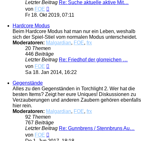
Letzter Beitrag
Re: Suche aktuelle aktive Mit…
Neuester
von
FOE
Beitrag
Fr 18. Okt 2019, 07:11
Hardcore Modus
Beim Hardcore Modus hat man nur ein Leben, weshalb
sich der Spiel-Stiel vom normalen Modus unterscheidet.
Moderatoren:
Malgardian
,
FOE
,
frx
20
Themen
446
Beiträge
Letzter Beitrag
Re: Friedhof der glorreichen …
Neuester
von
FOE
Beitrag
Sa 18. Jan 2014, 16:22
Gegenstände
Alles zu den Gegenständen in Torchlight 2. Wer hat die
besten Items? Zeigt her eure Uniques! Diskussionen zu
Verzauberungen und anderen Zaubern gehören ebenfalls
hier rein.
Moderatoren:
Malgardian
,
FOE
,
frx
92
Themen
767
Beiträge
Letzter Beitrag
Re: Gunnbrens / Stennbruns Au…
Neuester
von
FOE
Beitrag
Do 1. Jun 2017, 18:18