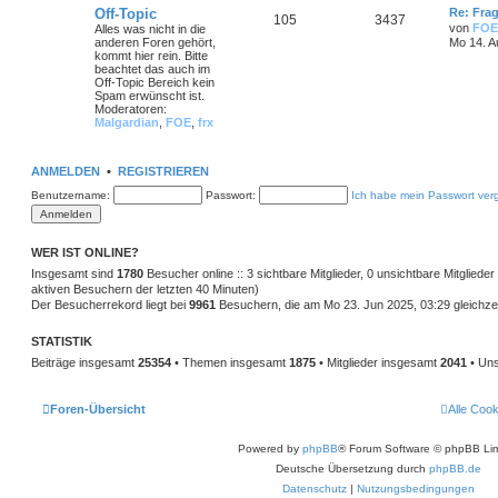
Off-Topic
Re: Frag
105
3437
von
FOE
Alles was nicht in die
anderen Foren gehört,
Mo 14. A
kommt hier rein. Bitte
beachtet das auch im
Off-Topic Bereich kein
Spam erwünscht ist.
Moderatoren:
Malgardian
,
FOE
,
frx
ANMELDEN
•
REGISTRIEREN
Benutzername:
Passwort:
Ich habe mein Passwort ver
WER IST ONLINE?
Insgesamt sind
1780
Besucher online :: 3 sichtbare Mitglieder, 0 unsichtbare Mitglied
aktiven Besuchern der letzten 40 Minuten)
Der Besucherrekord liegt bei
9961
Besuchern, die am Mo 23. Jun 2025, 03:29 gleichzei
STATISTIK
Beiträge insgesamt
25354
• Themen insgesamt
1875
• Mitglieder insgesamt
2041
• Uns
Foren-Übersicht
Alle Coo
Powered by
phpBB
® Forum Software © phpBB Lim
Deutsche Übersetzung durch
phpBB.de
Datenschutz
|
Nutzungsbedingungen