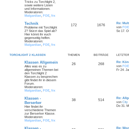
Tricks zu Torchlight 2,
sowie weitere Listen
und Informationen.
Moderatoren:
Malgardian
,
FOE
,
frx
Technik
Re: Mult
172
1676
von
FOE
Probleme mit Torchlight
2? Stürzt das Spiel ab?
So 17. O
Hier könnt ihr euch
gegenseitig helfen.
Moderatoren:
Malgardian
,
FOE
,
frx
TORCHLIGHT 2 KLASSEN
THEMEN
BEITRÄGE
LETZTER
Klassen Allgemein
Re: Könn
26
268
von
FOE
Alles was es zu
allgemeinen Themen bei
Fr 24. J
den Torchlight 2
Klassen zu besprechen
gibt findet ihr in diesem
Forum.
Moderatoren:
Malgardian
,
FOE
,
frx
Klassen -
Re: All
38
514
von
City
Berserker
Do 31. M
Hier findet ihr
verschiedene Themen
zur Berserker Klasse.
Moderatoren:
Malgardian
,
FOE
,
frx
Klassen -
Re: Woz