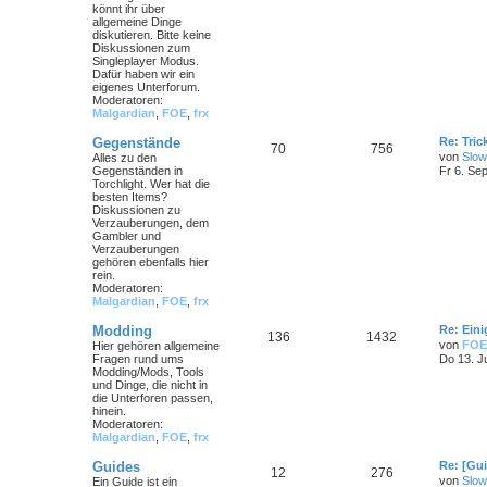
könnt ihr über
allgemeine Dinge
diskutieren. Bitte keine
Diskussionen zum
Singleplayer Modus.
Dafür haben wir ein
eigenes Unterforum.
Moderatoren:
Malgardian
,
FOE
,
frx
Gegenstände
Re: Tri
70
756
von
Slow
Alles zu den
Gegenständen in
Fr 6. Se
Torchlight. Wer hat die
besten Items?
Diskussionen zu
Verzauberungen, dem
Gambler und
Verzauberungen
gehören ebenfalls hier
rein.
Moderatoren:
Malgardian
,
FOE
,
frx
Modding
Re: Ein
136
1432
von
FOE
Hier gehören allgemeine
Fragen rund ums
Do 13. J
Modding/Mods, Tools
und Dinge, die nicht in
die Unterforen passen,
hinein.
Moderatoren:
Malgardian
,
FOE
,
frx
Guides
Re: [Gu
12
276
von
Slow
Ein Guide ist ein