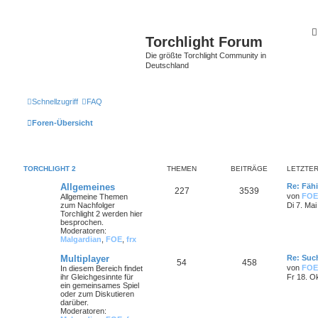
Torchlight Forum
Die größte Torchlight Community in
Deutschland
Schnellzugriff
FAQ
Foren-Übersicht
TORCHLIGHT 2
THEMEN
BEITRÄGE
LETZTER
Allgemeines
Re: Fähi
227
3539
von
FOE
Allgemeine Themen
zum Nachfolger
Di 7. Mai
Torchlight 2 werden hier
besprochen.
Moderatoren:
Malgardian
,
FOE
,
frx
Multiplayer
Re: Such
54
458
von
FOE
In diesem Bereich findet
ihr Gleichgesinnte für
Fr 18. O
ein gemeinsames Spiel
oder zum Diskutieren
darüber.
Moderatoren: