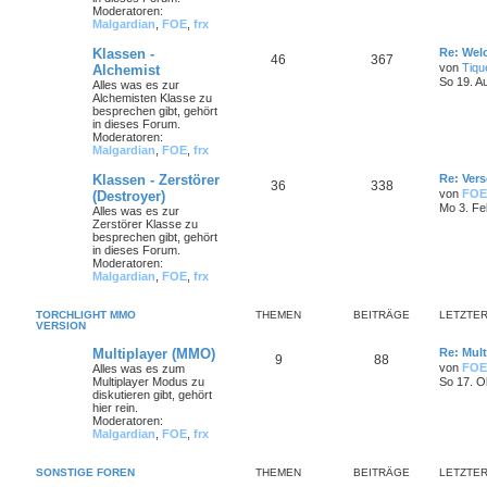
Moderatoren:
Malgardian
,
FOE
,
frx
Klassen -
Re: Wel
46
367
von
Tiqu
Alchemist
So 19. A
Alles was es zur
Alchemisten Klasse zu
besprechen gibt, gehört
in dieses Forum.
Moderatoren:
Malgardian
,
FOE
,
frx
Klassen - Zerstörer
Re: Ver
36
338
von
FOE
(Destroyer)
Mo 3. Fe
Alles was es zur
Zerstörer Klasse zu
besprechen gibt, gehört
in dieses Forum.
Moderatoren:
Malgardian
,
FOE
,
frx
TORCHLIGHT MMO
THEMEN
BEITRÄGE
LETZTER
VERSION
Multiplayer (MMO)
Re: Mult
9
88
von
FOE
Alles was es zum
Multiplayer Modus zu
So 17. O
diskutieren gibt, gehört
hier rein.
Moderatoren:
Malgardian
,
FOE
,
frx
SONSTIGE FOREN
THEMEN
BEITRÄGE
LETZTER