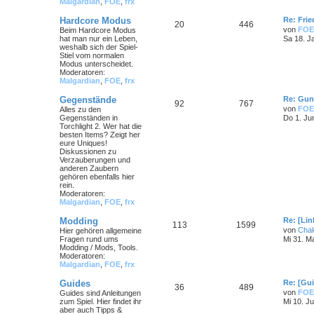
Malgardian
,
FOE
,
frx
Hardcore Modus
Re: Frie
20
446
von
FOE
Beim Hardcore Modus
hat man nur ein Leben,
Sa 18. J
weshalb sich der Spiel-
Stiel vom normalen
Modus unterscheidet.
Moderatoren:
Malgardian
,
FOE
,
frx
Gegenstände
Re: Gun
92
767
von
FOE
Alles zu den
Gegenständen in
Do 1. Ju
Torchlight 2. Wer hat die
besten Items? Zeigt her
eure Uniques!
Diskussionen zu
Verzauberungen und
anderen Zaubern
gehören ebenfalls hier
rein.
Moderatoren:
Malgardian
,
FOE
,
frx
Modding
Re: [Li
113
1599
von
Cha
Hier gehören allgemeine
Fragen rund ums
Mi 31. M
Modding / Mods, Tools.
Moderatoren:
Malgardian
,
FOE
,
frx
Guides
Re: [Gu
36
489
von
FOE
Guides sind Anleitungen
zum Spiel. Hier findet ihr
Mi 10. Ju
aber auch Tipps &