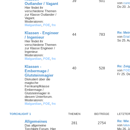
39
501
von
cure
Outlander / Vagant
Do 20. J
Hier findet ihr
verschiedene Themen
zur Klasse Outlander /
Vagant.
Moderatoren:
Malgardian
,
FOE
,
frx
Klassen - Engineer
Re: Mei
44
783
von
Erial
/ Ingenieur
So 25. A
Hier findet ihr
verschiedene Themen
zur Klasse Engineer /
Ingenieur.
Moderatoren:
Malgardian
,
FOE
,
frx
Klassen -
Re: Zei
40
528
von
FOE
Embermage /
Fr 25. D
Glutsteinmagier
Diskutiert über die
magische
Fernkampfklasse
Embermage /
Glutsteinmagier in
diesem Unterforum.
Moderatoren:
Malgardian
,
FOE
,
frx
TORCHLIGHT 1
THEMEN
BEITRÄGE
LETZTER
Allgemeines
Re: Wie 
281
2754
von
lulu
Das allgemeine
Torchlight Forum. Hier
Mo 26. J