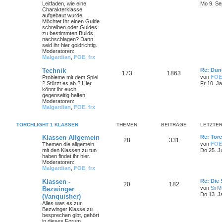
Leitfaden, wie eine
Mo 9. Se
Charakterklasse
aufgebaut wurde.
Möchtet Ihr einen Guide
schreiben oder Guides
zu bestimmten Builds
nachschlagen? Dann
seid ihr hier goldrichtig.
Moderatoren:
Malgardian
,
FOE
,
frx
Technik
Re: Dun
173
1863
von
FOE
Probleme mit dem Spiel
? Stürzt es ab ? Hier
Fr 10. J
könnt ihr euch
gegenseitig helfen.
Moderatoren:
Malgardian
,
FOE
,
frx
TORCHLIGHT 1 KLASSEN
THEMEN
BEITRÄGE
LETZTER
Klassen Allgemein
Re: Torc
28
331
von
FOE
Themen die allgemein
mit den Klassen zu tun
Do 25. J
haben findet ihr hier.
Moderatoren:
Malgardian
,
FOE
,
frx
Klassen -
Re: Die
20
182
von
SirMu
Bezwinger
Do 13. J
(Vanquisher)
Alles was es zur
Bezwinger Klasse zu
besprechen gibt, gehört
in dieses Forum.