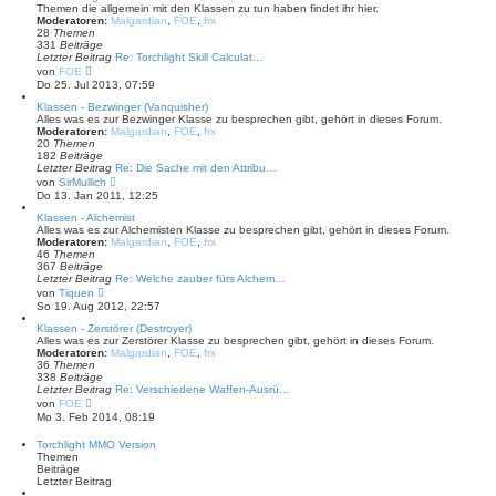
e
Themen die allgemein mit den Klassen zu tun haben findet ihr hier.
i
Moderatoren:
Malgardian
,
FOE
,
frx
t
28
Themen
r
331
Beiträge
a
Letzter Beitrag
Re: Torchlight Skill Calculat…
g
N
von
FOE
e
Do 25. Jul 2013, 07:59
u
e
Klassen - Bezwinger (Vanquisher)
s
Alles was es zur Bezwinger Klasse zu besprechen gibt, gehört in dieses Forum.
t
Moderatoren:
Malgardian
,
FOE
,
frx
e
20
Themen
r
182
Beiträge
B
Letzter Beitrag
Re: Die Sache mit den Attribu…
e
N
von
SirMullich
i
e
Do 13. Jan 2011, 12:25
t
u
r
e
Klassen - Alchemist
a
s
Alles was es zur Alchemisten Klasse zu besprechen gibt, gehört in dieses Forum.
g
t
Moderatoren:
Malgardian
,
FOE
,
frx
e
46
Themen
r
367
Beiträge
B
Letzter Beitrag
Re: Welche zauber fürs Alchem…
e
N
von
Tiquen
i
e
So 19. Aug 2012, 22:57
t
u
r
e
Klassen - Zerstörer (Destroyer)
a
s
Alles was es zur Zerstörer Klasse zu besprechen gibt, gehört in dieses Forum.
g
t
Moderatoren:
Malgardian
,
FOE
,
frx
e
36
Themen
r
338
Beiträge
B
Letzter Beitrag
Re: Verschiedene Waffen-Ausrü…
e
N
von
FOE
i
e
Mo 3. Feb 2014, 08:19
t
u
r
e
Torchlight MMO Version
a
s
Themen
g
t
Beiträge
e
Letzter Beitrag
r