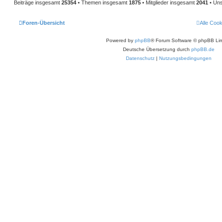
Beiträge insgesamt
25354
• Themen insgesamt
1875
• Mitglieder insgesamt
2041
• Uns
Foren-Übersicht
Alle Coo
Powered by
phpBB
® Forum Software © phpBB Lim
Deutsche Übersetzung durch
phpBB.de
Datenschutz
|
Nutzungsbedingungen