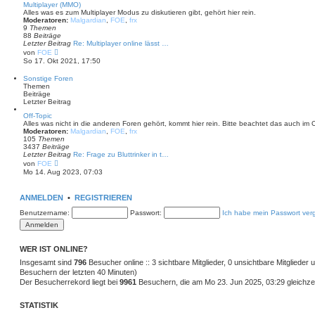
B
Multiplayer (MMO)
e
Alles was es zum Multiplayer Modus zu diskutieren gibt, gehört hier rein.
i
Moderatoren:
Malgardian
,
FOE
,
frx
t
9
Themen
r
88
Beiträge
a
Letzter Beitrag
Re: Multiplayer online lässt …
g
N
von
FOE
e
So 17. Okt 2021, 17:50
u
e
Sonstige Foren
s
Themen
t
Beiträge
e
Letzter Beitrag
r
B
Off-Topic
e
Alles was nicht in die anderen Foren gehört, kommt hier rein. Bitte beachtet das auch im 
i
Moderatoren:
Malgardian
,
FOE
,
frx
t
105
Themen
r
3437
Beiträge
a
Letzter Beitrag
Re: Frage zu Bluttrinker in t…
g
N
von
FOE
e
Mo 14. Aug 2023, 07:03
u
e
s
ANMELDEN
•
REGISTRIEREN
t
e
Benutzername:
Passwort:
Ich habe mein Passwort ver
r
B
e
i
t
WER IST ONLINE?
r
Insgesamt sind
a
796
Besucher online :: 3 sichtbare Mitglieder, 0 unsichtbare Mitglieder
g
Besuchern der letzten 40 Minuten)
Der Besucherrekord liegt bei
9961
Besuchern, die am Mo 23. Jun 2025, 03:29 gleichzei
STATISTIK