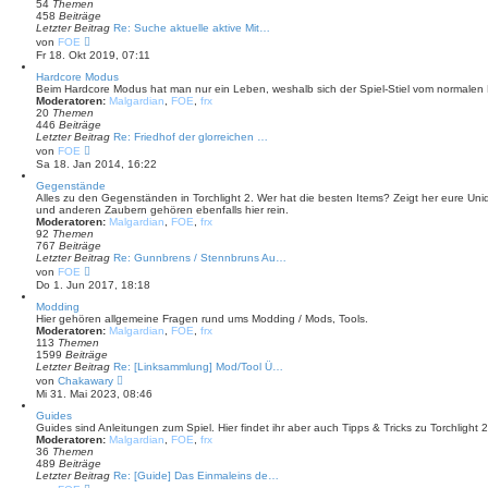
e
54
Themen
r
458
Beiträge
B
Letzter Beitrag
Re: Suche aktuelle aktive Mit…
e
N
von
FOE
i
e
Fr 18. Okt 2019, 07:11
t
u
r
e
Hardcore Modus
a
s
Beim Hardcore Modus hat man nur ein Leben, weshalb sich der Spiel-Stiel vom normalen
g
t
Moderatoren:
Malgardian
,
FOE
,
frx
e
20
Themen
r
446
Beiträge
B
Letzter Beitrag
Re: Friedhof der glorreichen …
e
N
von
FOE
i
e
Sa 18. Jan 2014, 16:22
t
u
r
e
Gegenstände
a
s
Alles zu den Gegenständen in Torchlight 2. Wer hat die besten Items? Zeigt her eure U
g
t
und anderen Zaubern gehören ebenfalls hier rein.
e
Moderatoren:
Malgardian
,
FOE
,
frx
r
92
Themen
B
767
Beiträge
e
Letzter Beitrag
Re: Gunnbrens / Stennbruns Au…
i
N
von
FOE
t
e
Do 1. Jun 2017, 18:18
r
u
a
e
Modding
g
s
Hier gehören allgemeine Fragen rund ums Modding / Mods, Tools.
t
Moderatoren:
Malgardian
,
FOE
,
frx
e
113
Themen
r
1599
Beiträge
B
Letzter Beitrag
Re: [Linksammlung] Mod/Tool Ü…
e
N
von
Chakawary
i
e
Mi 31. Mai 2023, 08:46
t
u
r
e
Guides
a
s
Guides sind Anleitungen zum Spiel. Hier findet ihr aber auch Tipps & Tricks zu Torchlight 
g
t
Moderatoren:
Malgardian
,
FOE
,
frx
e
36
Themen
r
489
Beiträge
B
Letzter Beitrag
Re: [Guide] Das Einmaleins de…
e
N