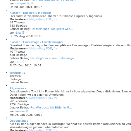
e
N
von
curepredict
i
e
Do 20. Jun 2024, 09:07
t
u
r
e
Klassen - Engineer / Ingenieur
a
s
Hier findet ihr verschiedene Themen zur Klasse Engineer / Ingenieur.
g
t
Moderatoren:
Malgardian
,
FOE
,
frx
e
44
Themen
r
783
Beiträge
B
Letzter Beitrag
Re: Mein Inge: wie gehts weit…
e
N
von
Erial
i
e
So 25. Aug 2019, 21:06
t
u
r
e
Klassen - Embermage / Glutsteinmagier
a
s
Diskutiert über die magische Fernkampfklasse Embermage / Glutsteinmagier in diesem Un
g
t
Moderatoren:
Malgardian
,
FOE
,
frx
e
40
Themen
r
528
Beiträge
B
Letzter Beitrag
Re: Zeigt her euren Embermage…
e
N
von
FOE
i
e
Fr 25. Dez 2015, 10:04
t
u
r
e
Torchlight 1
a
s
Themen
g
t
Beiträge
e
Letzter Beitrag
r
B
Allgemeines
e
Das allgemeine Torchlight Forum. Hier könnt ihr über allgemeine Dinge diskutieren. Bitte
i
Dafür haben wir ein eigenes Unterforum.
t
Moderatoren:
Malgardian
,
FOE
,
frx
r
281
Themen
a
2754
Beiträge
g
Letzter Beitrag
Re: Wie poste ich Bilder im F…
N
von
luluseo
e
Mo 26. Jan 2026, 08:13
u
e
Gegenstände
s
Alles zu den Gegenständen in Torchlight. Wer hat die besten Items? Diskussionen zu V
t
Verzauberungen gehören ebenfalls hier rein.
e
Moderatoren:
Malgardian
,
FOE
,
frx