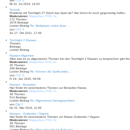
von
FOE
i
e
Mi 10. Jul 2019, 14:03
t
u
r
e
Technik
a
s
Probleme mit Torchlight 2? Stürzt das Spiel ab? Hier könnt ihr euch gegenseitig helfen.
g
t
Moderatoren:
Malgardian
,
FOE
,
frx
e
172
Themen
r
1676
Beiträge
B
Letzter Beitrag
Re: Multiplayer online lässt …
e
N
von
FOE
i
e
So 17. Okt 2021, 17:49
t
u
r
e
Torchlight 2 Klassen
a
s
Themen
g
t
Beiträge
e
Letzter Beitrag
r
B
Klassen Allgemein
e
Alles was es zu allgemeinen Themen bei den Torchlight 2 Klassen zu besprechen gibt find
i
Moderatoren:
Malgardian
,
FOE
,
frx
t
26
Themen
r
268
Beiträge
a
Letzter Beitrag
Re: Können die Spells kritisc…
g
N
von
FOE
e
Fr 24. Jan 2020, 09:58
u
e
Klassen - Berserker
s
Hier findet ihr verschiedene Themen zur Berserker Klasse.
t
Moderatoren:
Malgardian
,
FOE
,
frx
e
38
Themen
r
514
Beiträge
B
Letzter Beitrag
Re: Allgemeines Damageproblem
e
N
von
City
i
e
Do 31. Mär 2016, 11:56
t
u
r
e
Klassen - Outlander / Vagant
a
s
Hier findet ihr verschiedene Themen zur Klasse Outlander / Vagant.
g
t
Moderatoren:
Malgardian
,
FOE
,
frx
e
39
Themen
r
501
Beiträge
B
Letzter Beitrag
Re: Wozu brauche ich Fokus bz…