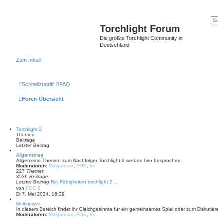
Torchlight Forum
Die größte Torchlight Community in
Deutschland
Zum Inhalt
Schnellzugriff
FAQ
Foren-Übersicht
Torchlight 2
Themen
Beiträge
Letzter Beitrag
Allgemeines
Allgemeine Themen zum Nachfolger Torchlight 2 werden hier besprochen.
Moderatoren:
Malgardian
,
FOE
,
frx
227
Themen
3539
Beiträge
Letzter Beitrag
Re: Fähigkeiten torchlight 2 …
N
von
FOE
e
Di 7. Mai 2024, 16:29
u
e
Multiplayer
s
In diesem Bereich findet ihr Gleichgesinnte für ein gemeinsames Spiel oder zum Diskutier
t
Moderatoren:
Malgardian
,
FOE
,
frx