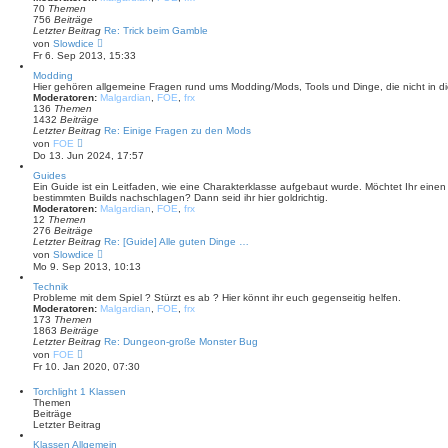
r
70
Themen
B
756
Beiträge
e
Letzter Beitrag
Re: Trick beim Gamble
i
N
von
Slowdice
t
e
Fr 6. Sep 2013, 15:33
r
u
a
e
Modding
g
s
Hier gehören allgemeine Fragen rund ums Modding/Mods, Tools und Dinge, die nicht in di
t
Moderatoren:
Malgardian
,
FOE
,
frx
e
136
Themen
r
1432
Beiträge
B
Letzter Beitrag
Re: Einige Fragen zu den Mods
e
N
von
FOE
i
e
Do 13. Jun 2024, 17:57
t
u
r
e
Guides
a
s
Ein Guide ist ein Leitfaden, wie eine Charakterklasse aufgebaut wurde. Möchtet Ihr eine
g
t
bestimmten Builds nachschlagen? Dann seid ihr hier goldrichtig.
e
Moderatoren:
Malgardian
,
FOE
,
frx
r
12
Themen
B
276
Beiträge
e
Letzter Beitrag
Re: [Guide] Alle guten Dinge …
i
N
von
Slowdice
t
e
Mo 9. Sep 2013, 10:13
r
u
a
e
Technik
g
s
Probleme mit dem Spiel ? Stürzt es ab ? Hier könnt ihr euch gegenseitig helfen.
t
Moderatoren:
Malgardian
,
FOE
,
frx
e
173
Themen
r
1863
Beiträge
B
Letzter Beitrag
Re: Dungeon-große Monster Bug
e
N
von
FOE
i
e
Fr 10. Jan 2020, 07:30
t
u
r
e
Torchlight 1 Klassen
a
s
Themen
g
t
Beiträge
e
Letzter Beitrag
r
B
Klassen Allgemein