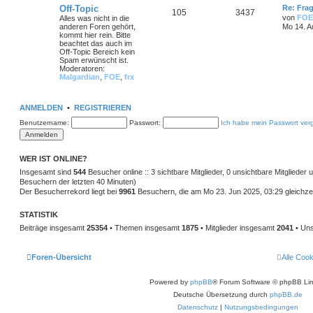
Off-Topic
Re: Frag
105
3437
von
FOE
Alles was nicht in die
anderen Foren gehört,
Mo 14. A
kommt hier rein. Bitte
beachtet das auch im
Off-Topic Bereich kein
Spam erwünscht ist.
Moderatoren:
Malgardian
,
FOE
,
frx
ANMELDEN
•
REGISTRIEREN
Benutzername:
Passwort:
Ich habe mein Passwort ver
WER IST ONLINE?
Insgesamt sind
544
Besucher online :: 3 sichtbare Mitglieder, 0 unsichtbare Mitglieder
Besuchern der letzten 40 Minuten)
Der Besucherrekord liegt bei
9961
Besuchern, die am Mo 23. Jun 2025, 03:29 gleichzei
STATISTIK
Beiträge insgesamt
25354
• Themen insgesamt
1875
• Mitglieder insgesamt
2041
• Uns
Foren-Übersicht
Alle Coo
Powered by
phpBB
® Forum Software © phpBB Lim
Deutsche Übersetzung durch
phpBB.de
Datenschutz
|
Nutzungsbedingungen