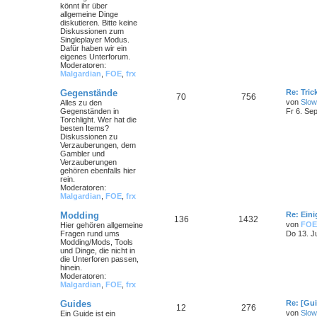
könnt ihr über
allgemeine Dinge
diskutieren. Bitte keine
Diskussionen zum
Singleplayer Modus.
Dafür haben wir ein
eigenes Unterforum.
Moderatoren:
Malgardian
,
FOE
,
frx
Gegenstände
Re: Tri
70
756
von
Slow
Alles zu den
Gegenständen in
Fr 6. Se
Torchlight. Wer hat die
besten Items?
Diskussionen zu
Verzauberungen, dem
Gambler und
Verzauberungen
gehören ebenfalls hier
rein.
Moderatoren:
Malgardian
,
FOE
,
frx
Modding
Re: Ein
136
1432
von
FOE
Hier gehören allgemeine
Fragen rund ums
Do 13. J
Modding/Mods, Tools
und Dinge, die nicht in
die Unterforen passen,
hinein.
Moderatoren:
Malgardian
,
FOE
,
frx
Guides
Re: [Gu
12
276
von
Slow
Ein Guide ist ein