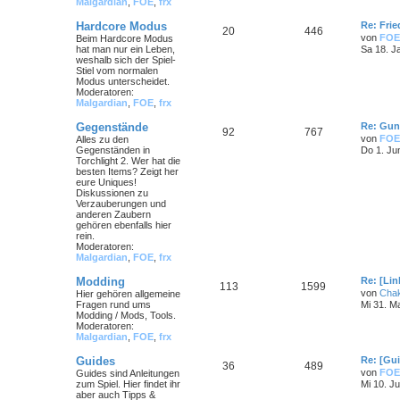
Malgardian
,
FOE
,
frx
Hardcore Modus
Re: Frie
20
446
von
FOE
Beim Hardcore Modus
hat man nur ein Leben,
Sa 18. J
weshalb sich der Spiel-
Stiel vom normalen
Modus unterscheidet.
Moderatoren:
Malgardian
,
FOE
,
frx
Gegenstände
Re: Gun
92
767
von
FOE
Alles zu den
Gegenständen in
Do 1. Ju
Torchlight 2. Wer hat die
besten Items? Zeigt her
eure Uniques!
Diskussionen zu
Verzauberungen und
anderen Zaubern
gehören ebenfalls hier
rein.
Moderatoren:
Malgardian
,
FOE
,
frx
Modding
Re: [Li
113
1599
von
Cha
Hier gehören allgemeine
Fragen rund ums
Mi 31. M
Modding / Mods, Tools.
Moderatoren:
Malgardian
,
FOE
,
frx
Guides
Re: [Gu
36
489
von
FOE
Guides sind Anleitungen
zum Spiel. Hier findet ihr
Mi 10. Ju
aber auch Tipps &