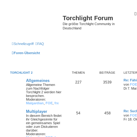
Torchlight Forum
Die größte Torchlight Community in
Deutschland
Schnellzugriff
FAQ
Foren-Übersicht
TORCHLIGHT 2
THEMEN
BEITRÄGE
LETZTER
Allgemeines
Re: Fähi
227
3539
von
FOE
Allgemeine Themen
zum Nachfolger
Di 7. Mai
Torchlight 2 werden hier
besprochen.
Moderatoren:
Malgardian
,
FOE
,
frx
Multiplayer
Re: Such
54
458
von
FOE
In diesem Bereich findet
ihr Gleichgesinnte für
Fr 18. O
ein gemeinsames Spiel
oder zum Diskutieren
darüber.
Moderatoren: