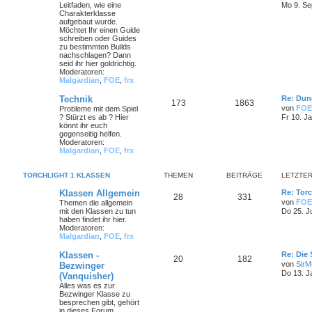
Leitfaden, wie eine
Mo 9. Se
Charakterklasse
aufgebaut wurde.
Möchtet Ihr einen Guide
schreiben oder Guides
zu bestimmten Builds
nachschlagen? Dann
seid ihr hier goldrichtig.
Moderatoren:
Malgardian
,
FOE
,
frx
Technik
Re: Dun
173
1863
von
FOE
Probleme mit dem Spiel
? Stürzt es ab ? Hier
Fr 10. J
könnt ihr euch
gegenseitig helfen.
Moderatoren:
Malgardian
,
FOE
,
frx
TORCHLIGHT 1 KLASSEN
THEMEN
BEITRÄGE
LETZTER
Klassen Allgemein
Re: Torc
28
331
von
FOE
Themen die allgemein
mit den Klassen zu tun
Do 25. J
haben findet ihr hier.
Moderatoren:
Malgardian
,
FOE
,
frx
Klassen -
Re: Die
20
182
von
SirMu
Bezwinger
Do 13. J
(Vanquisher)
Alles was es zur
Bezwinger Klasse zu
besprechen gibt, gehört
in dieses Forum.