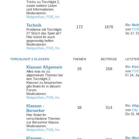
Tricks zu Torchlight 2,
sowie weitere Listen
und Informationen.
Moderatoren:
Malgardian
,
FOE
,
frx
Technik
Re: Mult
172
1676
von
FOE
Probleme mit Torchlight
2? Stürzt das Spiel ab?
So 17. O
Hier könnt ihr euch
gegenseitig helfen.
Moderatoren:
Malgardian
,
FOE
,
frx
TORCHLIGHT 2 KLASSEN
THEMEN
BEITRÄGE
LETZTER
Klassen Allgemein
Re: Könn
26
268
von
FOE
Alles was es zu
allgemeinen Themen bei
Fr 24. J
den Torchlight 2
Klassen zu besprechen
gibt findet ihr in diesem
Forum.
Moderatoren:
Malgardian
,
FOE
,
frx
Klassen -
Re: All
38
514
von
City
Berserker
Do 31. M
Hier findet ihr
verschiedene Themen
zur Berserker Klasse.
Moderatoren:
Malgardian
,
FOE
,
frx
Klassen -
Re: Woz