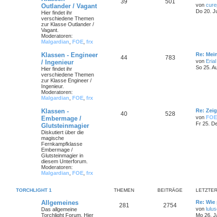
39
501
von
cure
Outlander / Vagant
Do 20. J
Hier findet ihr
verschiedene Themen
zur Klasse Outlander /
Vagant.
Moderatoren:
Malgardian
,
FOE
,
frx
Klassen - Engineer
Re: Mei
44
783
von
Erial
/ Ingenieur
So 25. A
Hier findet ihr
verschiedene Themen
zur Klasse Engineer /
Ingenieur.
Moderatoren:
Malgardian
,
FOE
,
frx
Klassen -
Re: Zei
40
528
von
FOE
Embermage /
Fr 25. D
Glutsteinmagier
Diskutiert über die
magische
Fernkampfklasse
Embermage /
Glutsteinmagier in
diesem Unterforum.
Moderatoren:
Malgardian
,
FOE
,
frx
TORCHLIGHT 1
THEMEN
BEITRÄGE
LETZTER
Allgemeines
Re: Wie 
281
2754
von
lulu
Das allgemeine
Torchlight Forum. Hier
Mo 26. J