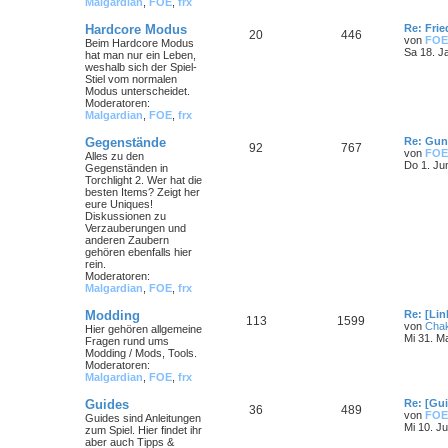
Malgardian
,
FOE
,
frx
Hardcore Modus
Re: Frie
20
446
von
FOE
Beim Hardcore Modus
Sa 18. J
hat man nur ein Leben,
weshalb sich der Spiel-
Stiel vom normalen
Modus unterscheidet.
Moderatoren:
Malgardian
,
FOE
,
frx
Gegenstände
Re: Gun
92
767
von
FOE
Alles zu den
Do 1. Ju
Gegenständen in
Torchlight 2. Wer hat die
besten Items? Zeigt her
eure Uniques!
Diskussionen zu
Verzauberungen und
anderen Zaubern
gehören ebenfalls hier
rein.
Moderatoren:
Malgardian
,
FOE
,
frx
Modding
Re: [Li
113
1599
von
Cha
Hier gehören allgemeine
Mi 31. M
Fragen rund ums
Modding / Mods, Tools.
Moderatoren:
Malgardian
,
FOE
,
frx
Guides
Re: [Gu
36
489
von
FOE
Guides sind Anleitungen
Mi 10. Ju
zum Spiel. Hier findet ihr
aber auch Tipps &