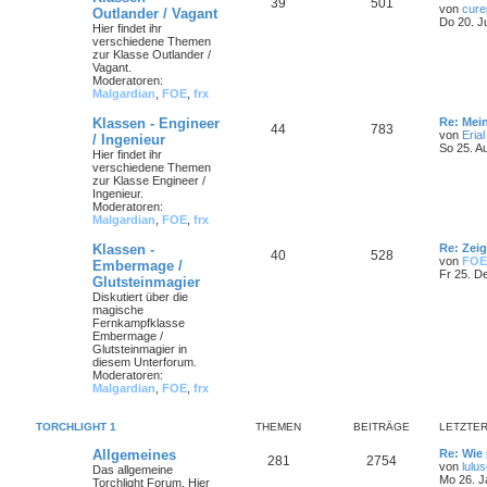
39
501
von
cure
Outlander / Vagant
Do 20. J
Hier findet ihr
verschiedene Themen
zur Klasse Outlander /
Vagant.
Moderatoren:
Malgardian
,
FOE
,
frx
Klassen - Engineer
Re: Mei
44
783
von
Erial
/ Ingenieur
So 25. A
Hier findet ihr
verschiedene Themen
zur Klasse Engineer /
Ingenieur.
Moderatoren:
Malgardian
,
FOE
,
frx
Klassen -
Re: Zei
40
528
von
FOE
Embermage /
Fr 25. D
Glutsteinmagier
Diskutiert über die
magische
Fernkampfklasse
Embermage /
Glutsteinmagier in
diesem Unterforum.
Moderatoren:
Malgardian
,
FOE
,
frx
TORCHLIGHT 1
THEMEN
BEITRÄGE
LETZTER
Allgemeines
Re: Wie 
281
2754
von
lulu
Das allgemeine
Mo 26. J
Torchlight Forum. Hier