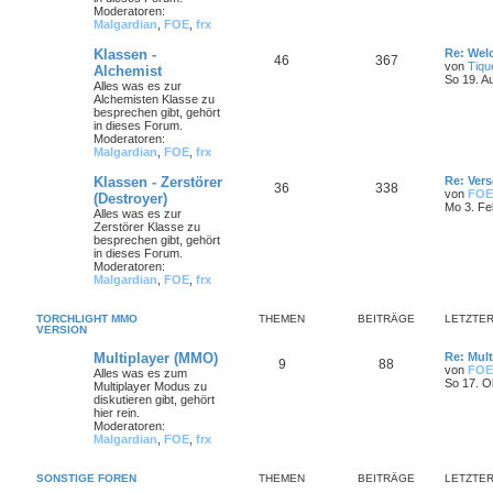
Moderatoren:
Malgardian
,
FOE
,
frx
Klassen -
Re: Wel
46
367
von
Tiqu
Alchemist
So 19. A
Alles was es zur
Alchemisten Klasse zu
besprechen gibt, gehört
in dieses Forum.
Moderatoren:
Malgardian
,
FOE
,
frx
Klassen - Zerstörer
Re: Ver
36
338
von
FOE
(Destroyer)
Mo 3. Fe
Alles was es zur
Zerstörer Klasse zu
besprechen gibt, gehört
in dieses Forum.
Moderatoren:
Malgardian
,
FOE
,
frx
TORCHLIGHT MMO
THEMEN
BEITRÄGE
LETZTER
VERSION
Multiplayer (MMO)
Re: Mult
9
88
von
FOE
Alles was es zum
So 17. O
Multiplayer Modus zu
diskutieren gibt, gehört
hier rein.
Moderatoren:
Malgardian
,
FOE
,
frx
SONSTIGE FOREN
THEMEN
BEITRÄGE
LETZTER