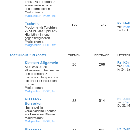
Tricks zu Torchlight 2,
sowie weitere Listen
und Informationen.
Moderatoren:
Malgardian
,
FOE
,
frx
Technik
Re: Mult
172
1676
von
FOE
Probleme mit Torchlight
So 17. O
2? Stürzt das Spiel ab?
Hier könnt ihr euch
gegenseitig helfen.
Moderatoren:
Malgardian
,
FOE
,
frx
TORCHLIGHT 2 KLASSEN
THEMEN
BEITRÄGE
LETZTER
Klassen Allgemein
Re: Könn
26
268
von
FOE
Alles was es zu
Fr 24. J
allgemeinen Themen bei
den Torchlight 2
Klassen zu besprechen
gibt findet ihr in diesem
Forum.
Moderatoren:
Malgardian
,
FOE
,
frx
Klassen -
Re: All
38
514
von
City
Berserker
Do 31. M
Hier findet ihr
verschiedene Themen
zur Berserker Klasse.
Moderatoren:
Malgardian
,
FOE
,
frx
Klassen -
Re: Woz