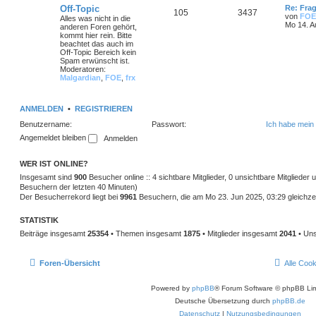
Off-Topic
Re: Frag
105
3437
von
FOE
Alles was nicht in die
Mo 14. A
anderen Foren gehört,
kommt hier rein. Bitte
beachtet das auch im
Off-Topic Bereich kein
Spam erwünscht ist.
Moderatoren:
Malgardian
,
FOE
,
frx
ANMELDEN
•
REGISTRIEREN
Benutzername:
Passwort:
Ich habe mein
Angemeldet bleiben
WER IST ONLINE?
Insgesamt sind
900
Besucher online :: 4 sichtbare Mitglieder, 0 unsichtbare Mitglieder
Besuchern der letzten 40 Minuten)
Der Besucherrekord liegt bei
9961
Besuchern, die am Mo 23. Jun 2025, 03:29 gleichzei
STATISTIK
Beiträge insgesamt
25354
• Themen insgesamt
1875
• Mitglieder insgesamt
2041
• Uns
Foren-Übersicht
Alle Coo
Powered by
phpBB
® Forum Software © phpBB Lim
Deutsche Übersetzung durch
phpBB.de
Datenschutz
|
Nutzungsbedingungen