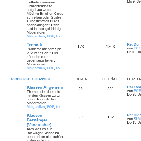
Mo 9. Se
Leitfaden, wie eine
Charakterklasse
aufgebaut wurde.
Möchtet Ihr einen Guide
schreiben oder Guides
zu bestimmten Builds
nachschlagen? Dann
seid ihr hier goldrichtig.
Moderatoren:
Malgardian
,
FOE
,
frx
Technik
Re: Dun
173
1863
von
FOE
Probleme mit dem Spiel
Fr 10. J
? Stürzt es ab ? Hier
könnt ihr euch
gegenseitig helfen.
Moderatoren:
Malgardian
,
FOE
,
frx
TORCHLIGHT 1 KLASSEN
THEMEN
BEITRÄGE
LETZTER
Klassen Allgemein
Re: Torc
28
331
von
FOE
Themen die allgemein
Do 25. J
mit den Klassen zu tun
haben findet ihr hier.
Moderatoren:
Malgardian
,
FOE
,
frx
Klassen -
Re: Die
20
182
von
SirMu
Bezwinger
Do 13. J
(Vanquisher)
Alles was es zur
Bezwinger Klasse zu
besprechen gibt, gehört
in dieses Forum.