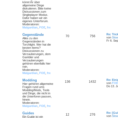
könnt ihr über
allgemeine Dinge
diskutieren. Bitte keine
Diskussionen zum
Singleplayer Modus.
Dafür haben wir ein
eigenes Unterforum.
Moderatoren:
Malgardian
,
FOE
,
frx
Gegenstände
Re: Tri
70
756
von
Slow
Alles zu den
Fr 6. Se
Gegenständen in
Torchlight. Wer hat die
besten Items?
Diskussionen zu
Verzauberungen, dem
Gambler und
Verzauberungen
gehören ebenfalls hier
rein.
Moderatoren:
Malgardian
,
FOE
,
frx
Modding
Re: Ein
136
1432
von
FOE
Hier gehören allgemeine
Do 13. J
Fragen rund ums
Modding/Mods, Tools
und Dinge, die nicht in
die Unterforen passen,
hinein.
Moderatoren:
Malgardian
,
FOE
,
frx
Guides
Re: [Gu
12
276
von
Slow
Ein Guide ist ein