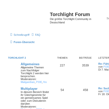
Torchlight Forum
Die größte Torchlight Community in
Deutschland
Schnellzugriff
FAQ
Foren-Übersicht
TORCHLIGHT 2
THEMEN
BEITRÄGE
LETZTER
Allgemeines
Re: Fähi
227
3539
von
FOE
Allgemeine Themen
Di 7. Mai
zum Nachfolger
Torchlight 2 werden hier
besprochen.
Moderatoren:
Malgardian
,
FOE
,
frx
Multiplayer
Re: Such
54
458
von
FOE
In diesem Bereich findet
Fr 18. O
ihr Gleichgesinnte für
ein gemeinsames Spiel
oder zum Diskutieren
darüber.
Moderatoren: