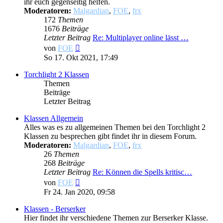
ihr euch gegenseitig helfen.
Moderatoren:
Malgardian
,
FOE
,
frx
172
Themen
1676
Beiträge
Letzter Beitrag
Re: Multiplayer online lässt …
Neuester
von
FOE
Beitrag
So 17. Okt 2021, 17:49
Torchlight 2 Klassen
Themen
Beiträge
Letzter Beitrag
Klassen Allgemein
Alles was es zu allgemeinen Themen bei den Torchlight 2
Klassen zu besprechen gibt findet ihr in diesem Forum.
Moderatoren:
Malgardian
,
FOE
,
frx
26
Themen
268
Beiträge
Letzter Beitrag
Re: Können die Spells kritisc…
Neuester
von
FOE
Beitrag
Fr 24. Jan 2020, 09:58
Klassen - Berserker
Hier findet ihr verschiedene Themen zur Berserker Klasse.