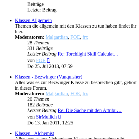
Beiträge
Letzter Beitrag
Klassen Allgemein
Themen die allgemein mit den Klassen zu tun haben findet ihr
hier.
Moderatoren:
Malgardian
,
FOE
,
frx
28
Themen
331
Beiträge
Letzter Beitrag
Re: Torchlight Skill Calculat…
Neuester
von
FOE
Beitrag
Do 25. Jul 2013, 07:59
Klassen - Bezwinger (Vanquisher)
Alles was es zur Bezwinger Klasse zu besprechen gibt, gehört
in dieses Forum.
Moderatoren:
Malgardian
,
FOE
,
frx
20
Themen
182
Beiträge
Letzter Beitrag
Re: Die Sache mit den Attribu…
Neuester
von
SirMullich
Beitrag
Do 13. Jan 2011, 12:25
Klassen - Alchemist
Alles was es zur Alchemisten Klasse zu besprechen gibt,