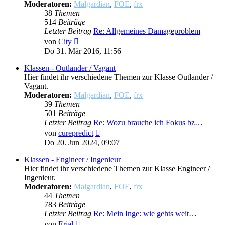
Moderatoren:
Malgardian
,
FOE
,
frx
38
Themen
514
Beiträge
Letzter Beitrag
Re: Allgemeines Damageproblem
Neuester
von
City
Beitrag
Do 31. Mär 2016, 11:56
Klassen - Outlander / Vagant
Hier findet ihr verschiedene Themen zur Klasse Outlander /
Vagant.
Moderatoren:
Malgardian
,
FOE
,
frx
39
Themen
501
Beiträge
Letzter Beitrag
Re: Wozu brauche ich Fokus bz…
Neuester
von
curepredict
Beitrag
Do 20. Jun 2024, 09:07
Klassen - Engineer / Ingenieur
Hier findet ihr verschiedene Themen zur Klasse Engineer /
Ingenieur.
Moderatoren:
Malgardian
,
FOE
,
frx
44
Themen
783
Beiträge
Letzter Beitrag
Re: Mein Inge: wie gehts weit…
Neuester
von
Erial