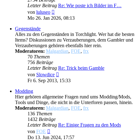
Letzter Beitrag
Re: Wie poste ich Bilder im F…
Neuester
von
luluseo
Beitrag
Mo 26. Jan 2026, 08:13
Gegenstände
Alles zu den Gegenständen in Torchlight. Wer hat die besten
Items? Diskussionen zu Verzauberungen, dem Gambler und
Verzauberungen gehören ebenfalls hier rein.
Moderatoren:
Malgardian
,
FOE
,
frx
70
Themen
756
Beiträge
Letzter Beitrag
Re: Trick beim Gamble
Neuester
von
Slowdice
Beitrag
Fr 6. Sep 2013, 15:33
Modding
Hier gehören allgemeine Fragen rund ums Modding/Mods,
Tools und Dinge, die nicht in die Unterforen passen, hinein.
Moderatoren:
Malgardian
,
FOE
,
frx
136
Themen
1432
Beiträge
Letzter Beitrag
Re: Einige Fragen zu den Mods
Neuester
von
FOE
Beitrag
Do 13. Jun 2024, 17:57