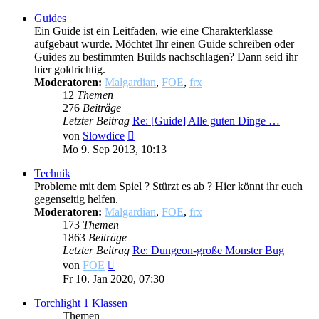
Guides
Ein Guide ist ein Leitfaden, wie eine Charakterklasse
aufgebaut wurde. Möchtet Ihr einen Guide schreiben oder
Guides zu bestimmten Builds nachschlagen? Dann seid ihr
hier goldrichtig.
Moderatoren:
Malgardian
,
FOE
,
frx
12
Themen
276
Beiträge
Letzter Beitrag
Re: [Guide] Alle guten Dinge …
Neuester
von
Slowdice
Beitrag
Mo 9. Sep 2013, 10:13
Technik
Probleme mit dem Spiel ? Stürzt es ab ? Hier könnt ihr euch
gegenseitig helfen.
Moderatoren:
Malgardian
,
FOE
,
frx
173
Themen
1863
Beiträge
Letzter Beitrag
Re: Dungeon-große Monster Bug
Neuester
von
FOE
Beitrag
Fr 10. Jan 2020, 07:30
Torchlight 1 Klassen
Themen