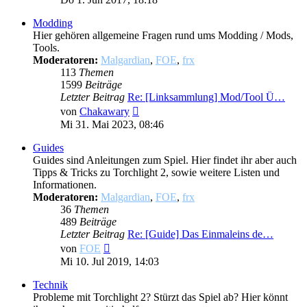
Modding
Hier gehören allgemeine Fragen rund ums Modding / Mods,
Tools.
Moderatoren:
Malgardian
,
FOE
,
frx
113
Themen
1599
Beiträge
Letzter Beitrag
Re: [Linksammlung] Mod/Tool Ü…
Neuester
von
Chakawary
Beitrag
Mi 31. Mai 2023, 08:46
Guides
Guides sind Anleitungen zum Spiel. Hier findet ihr aber auch
Tipps & Tricks zu Torchlight 2, sowie weitere Listen und
Informationen.
Moderatoren:
Malgardian
,
FOE
,
frx
36
Themen
489
Beiträge
Letzter Beitrag
Re: [Guide] Das Einmaleins de…
Neuester
von
FOE
Beitrag
Mi 10. Jul 2019, 14:03
Technik
Probleme mit Torchlight 2? Stürzt das Spiel ab? Hier könnt