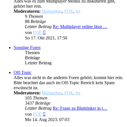
Alles was es zum Multiplayer Modus zu diskutieren gibt,
gehört hier rein.
Moderatoren:
Malgardian
,
FOE
,
frx
9
Themen
88
Beiträge
Letzter Beitrag
Re: Multiplayer online lässt …
Neuester
von
FOE
Beitrag
So 17. Okt 2021, 17:50
Sonstige Foren
Themen
Beiträge
Letzter Beitrag
Off-Topic
Alles was nicht in die anderen Foren gehört, kommt hier rein.
Bitte beachtet das auch im Off-Topic Bereich kein Spam
erwünscht ist.
Moderatoren:
Malgardian
,
FOE
,
frx
105
Themen
3437
Beiträge
Letzter Beitrag
Re: Frage zu Bluttrinker in t…
Neuester
von
FOE
Beitrag
Mo 14. Aug 2023, 07:03