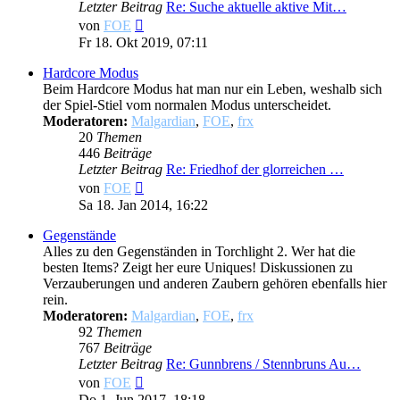
Letzter Beitrag
Re: Suche aktuelle aktive Mit…
Neuester
von
FOE
Beitrag
Fr 18. Okt 2019, 07:11
Hardcore Modus
Beim Hardcore Modus hat man nur ein Leben, weshalb sich
der Spiel-Stiel vom normalen Modus unterscheidet.
Moderatoren:
Malgardian
,
FOE
,
frx
20
Themen
446
Beiträge
Letzter Beitrag
Re: Friedhof der glorreichen …
Neuester
von
FOE
Beitrag
Sa 18. Jan 2014, 16:22
Gegenstände
Alles zu den Gegenständen in Torchlight 2. Wer hat die
besten Items? Zeigt her eure Uniques! Diskussionen zu
Verzauberungen und anderen Zaubern gehören ebenfalls hier
rein.
Moderatoren:
Malgardian
,
FOE
,
frx
92
Themen
767
Beiträge
Letzter Beitrag
Re: Gunnbrens / Stennbruns Au…
Neuester
von
FOE
Beitrag
Do 1. Jun 2017, 18:18