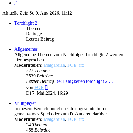
Suche
Aktuelle Zeit: So 9. Aug 2026, 11:12
Torchlight 2
Themen
Beiträge
Letzter Beitrag
Allgemeines
Allgemeine Themen zum Nachfolger Torchlight 2 werden
hier besprochen.
Moderatoren:
Malgardian
,
FOE
,
frx
227
Themen
3539
Beiträge
Letzter Beitrag
Re: Fähigkeiten torchlight 2 …
Neuester
von
FOE
Beitrag
Di 7. Mai 2024, 16:29
Multiplayer
In diesem Bereich findet ihr Gleichgesinnte für ein
gemeinsames Spiel oder zum Diskutieren darüber.
Moderatoren:
Malgardian
,
FOE
,
frx
54
Themen
458
Beiträge