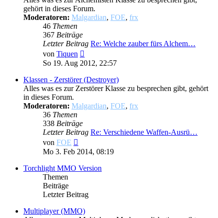
gehört in dieses Forum.
Moderatoren:
Malgardian
,
FOE
,
frx
46
Themen
367
Beiträge
Letzter Beitrag
Re: Welche zauber fürs Alchem…
Neuester
von
Tiquen
Beitrag
So 19. Aug 2012, 22:57
Klassen - Zerstörer (Destroyer)
Alles was es zur Zerstörer Klasse zu besprechen gibt, gehört
in dieses Forum.
Moderatoren:
Malgardian
,
FOE
,
frx
36
Themen
338
Beiträge
Letzter Beitrag
Re: Verschiedene Waffen-Ausrü…
Neuester
von
FOE
Beitrag
Mo 3. Feb 2014, 08:19
Torchlight MMO Version
Themen
Beiträge
Letzter Beitrag
Multiplayer (MMO)