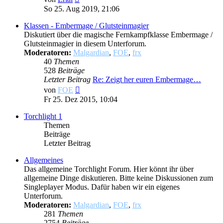
Beitrag
So 25. Aug 2019, 21:06
Klassen - Embermage / Glutsteinmagier
Diskutiert über die magische Fernkampfklasse Embermage /
Glutsteinmagier in diesem Unterforum.
Moderatoren:
Malgardian
,
FOE
,
frx
40
Themen
528
Beiträge
Letzter Beitrag
Re: Zeigt her euren Embermage…
Neuester
von
FOE
Beitrag
Fr 25. Dez 2015, 10:04
Torchlight 1
Themen
Beiträge
Letzter Beitrag
Allgemeines
Das allgemeine Torchlight Forum. Hier könnt ihr über
allgemeine Dinge diskutieren. Bitte keine Diskussionen zum
Singleplayer Modus. Dafür haben wir ein eigenes
Unterforum.
Moderatoren:
Malgardian
,
FOE
,
frx
281
Themen
2754
Beiträge