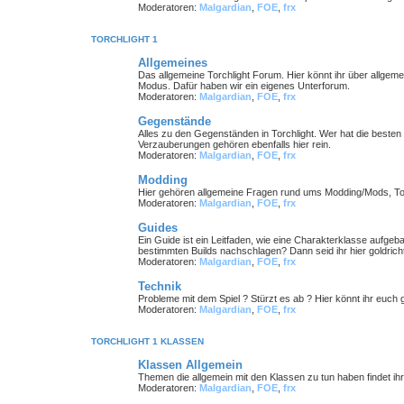
Moderatoren:
Malgardian
,
FOE
,
frx
TORCHLIGHT 1
Allgemeines
Das allgemeine Torchlight Forum. Hier könnt ihr über allgeme
Modus. Dafür haben wir ein eigenes Unterforum.
Moderatoren:
Malgardian
,
FOE
,
frx
Gegenstände
Alles zu den Gegenständen in Torchlight. Wer hat die best
Verzauberungen gehören ebenfalls hier rein.
Moderatoren:
Malgardian
,
FOE
,
frx
Modding
Hier gehören allgemeine Fragen rund ums Modding/Mods, Tools
Moderatoren:
Malgardian
,
FOE
,
frx
Guides
Ein Guide ist ein Leitfaden, wie eine Charakterklasse aufge
bestimmten Builds nachschlagen? Dann seid ihr hier goldricht
Moderatoren:
Malgardian
,
FOE
,
frx
Technik
Probleme mit dem Spiel ? Stürzt es ab ? Hier könnt ihr euch g
Moderatoren:
Malgardian
,
FOE
,
frx
TORCHLIGHT 1 KLASSEN
Klassen Allgemein
Themen die allgemein mit den Klassen zu tun haben findet ihr 
Moderatoren:
Malgardian
,
FOE
,
frx