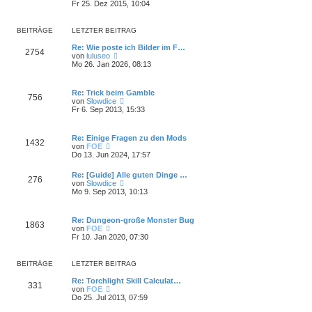
g
e
Fr 25. Dez 2015, 10:04
i
e
u
t
r
e
r
B
s
a
BEITRÄGE
LETZTER BEITRAG
e
t
g
i
e
Re: Wie poste ich Bilder im F…
t
2754
r
N
von
luluseo
r
B
e
Mo 26. Jan 2026, 08:13
a
e
u
g
i
e
t
s
Re: Trick beim Gamble
r
756
t
N
von
Slowdice
a
e
e
Fr 6. Sep 2013, 15:33
g
r
u
B
e
e
s
Re: Einige Fragen zu den Mods
i
1432
t
N
von
FOE
t
e
e
Do 13. Jun 2024, 17:57
r
r
u
a
B
e
g
Re: [Guide] Alle guten Dinge …
e
276
s
N
von
Slowdice
i
t
e
Mo 9. Sep 2013, 10:13
t
e
u
r
r
e
a
B
s
g
Re: Dungeon-große Monster Bug
e
1863
t
N
von
FOE
i
e
e
Fr 10. Jan 2020, 07:30
t
r
u
r
B
e
a
e
s
g
BEITRÄGE
LETZTER BEITRAG
i
t
t
e
Re: Torchlight Skill Calculat…
r
331
r
N
von
FOE
a
B
e
Do 25. Jul 2013, 07:59
g
e
u
i