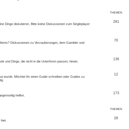
THEMEN
281
ine Dinge diskutieren. Bitte keine Diskussionen zum Singleplayer
70
en Items? Diskussionen zu Verzauberungen, dem Gambler und
136
 und Dinge, die nicht in die Unterforen passen, hinein.
12
baut wurde. Möchtet Ihr einen Guide schreiben oder Guides zu
ig.
173
egenseitig helfen.
THEMEN
28
hier.