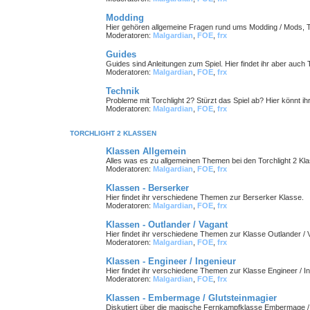
Modding
Hier gehören allgemeine Fragen rund ums Modding / Mods, T
Moderatoren:
Malgardian
,
FOE
,
frx
Guides
Guides sind Anleitungen zum Spiel. Hier findet ihr aber auch 
Moderatoren:
Malgardian
,
FOE
,
frx
Technik
Probleme mit Torchlight 2? Stürzt das Spiel ab? Hier könnt ih
Moderatoren:
Malgardian
,
FOE
,
frx
TORCHLIGHT 2 KLASSEN
Klassen Allgemein
Alles was es zu allgemeinen Themen bei den Torchlight 2 Kla
Moderatoren:
Malgardian
,
FOE
,
frx
Klassen - Berserker
Hier findet ihr verschiedene Themen zur Berserker Klasse.
Moderatoren:
Malgardian
,
FOE
,
frx
Klassen - Outlander / Vagant
Hier findet ihr verschiedene Themen zur Klasse Outlander / 
Moderatoren:
Malgardian
,
FOE
,
frx
Klassen - Engineer / Ingenieur
Hier findet ihr verschiedene Themen zur Klasse Engineer / In
Moderatoren:
Malgardian
,
FOE
,
frx
Klassen - Embermage / Glutsteinmagier
Diskutiert über die magische Fernkampfklasse Embermage / 