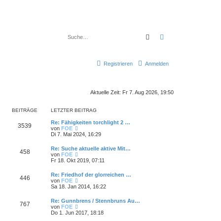
Suche
Erweiterte Suche
Registrieren
Anmelden
Aktuelle Zeit: Fr 7. Aug 2026, 19:50
BEITRÄGE
LETZTER BEITRAG
Re: Fähigkeiten torchlight 2 …
3539
N
von
FOE
e
Di 7. Mai 2024, 16:29
u
e
Re: Suche aktuelle aktive Mit…
458
s
N
von
FOE
t
e
Fr 18. Okt 2019, 07:11
e
u
r
e
Re: Friedhof der glorreichen …
B
446
s
N
von
FOE
e
t
e
Sa 18. Jan 2014, 16:22
i
e
u
t
r
e
r
Re: Gunnbrens / Stennbruns Au…
B
767
s
a
N
von
FOE
e
t
g
e
Do 1. Jun 2017, 18:18
i
e
u
t