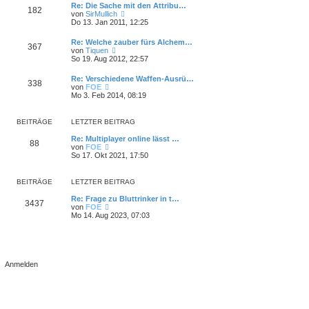
e
Re: Die Sache mit den Attribu…
t
182
s
N
von
SirMullich
r
t
e
Do 13. Jan 2011, 12:25
a
e
u
g
r
e
Re: Welche zauber fürs Alchem…
B
367
s
N
von
Tiquen
e
t
e
So 19. Aug 2012, 22:57
i
e
u
t
r
e
r
Re: Verschiedene Waffen-Ausrü…
B
338
s
a
N
von
FOE
e
t
g
e
Mo 3. Feb 2014, 08:19
i
e
u
t
r
e
r
B
s
a
BEITRÄGE
LETZTER BEITRAG
e
t
g
i
e
Re: Multiplayer online lässt …
t
88
r
N
von
FOE
r
B
e
So 17. Okt 2021, 17:50
a
e
u
g
i
e
t
s
BEITRÄGE
LETZTER BEITRAG
r
t
a
e
Re: Frage zu Bluttrinker in t…
g
3437
r
N
von
FOE
B
e
Mo 14. Aug 2023, 07:03
e
u
i
e
t
s
r
t
a
e
g
r
B
e
i
t
r