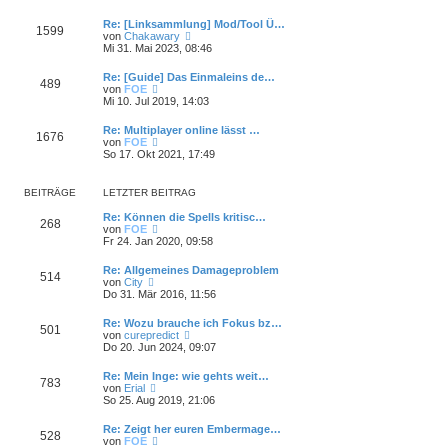
r
e
r
B
s
a
Re: [Linksammlung] Mod/Tool Ü…
e
1599
t
g
N
von
Chakawary
i
e
e
Mi 31. Mai 2023, 08:46
t
r
u
r
B
e
a
Re: [Guide] Das Einmaleins de…
e
489
s
g
N
von
FOE
i
t
e
Mi 10. Jul 2019, 14:03
t
e
u
r
r
e
a
Re: Multiplayer online lässt …
B
1676
s
g
N
von
FOE
e
t
e
So 17. Okt 2021, 17:49
i
e
u
t
r
e
r
B
s
a
BEITRÄGE
LETZTER BEITRAG
e
t
g
i
e
Re: Können die Spells kritisc…
t
268
r
N
von
FOE
r
B
e
Fr 24. Jan 2020, 09:58
a
e
u
g
i
e
Re: Allgemeines Damageproblem
t
514
s
N
von
City
r
t
e
Do 31. Mär 2016, 11:56
a
e
u
g
r
e
Re: Wozu brauche ich Fokus bz…
B
501
s
N
von
curepredict
e
t
e
Do 20. Jun 2024, 09:07
i
e
u
t
r
e
r
Re: Mein Inge: wie gehts weit…
B
783
s
a
N
von
Erial
e
t
g
e
So 25. Aug 2019, 21:06
i
e
u
t
r
e
r
Re: Zeigt her euren Embermage…
B
528
s
a
N
von
FOE
e
t