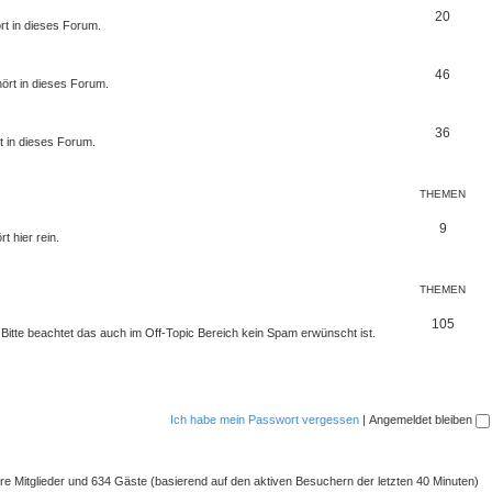
20
rt in dieses Forum.
46
ört in dieses Forum.
36
t in dieses Forum.
THEMEN
9
t hier rein.
THEMEN
105
. Bitte beachtet das auch im Off-Topic Bereich kein Spam erwünscht ist.
Ich habe mein Passwort vergessen
|
Angemeldet bleiben
bare Mitglieder und 634 Gäste (basierend auf den aktiven Besuchern der letzten 40 Minuten)