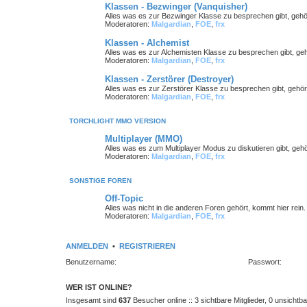
Klassen - Bezwinger (Vanquisher)
Alles was es zur Bezwinger Klasse zu besprechen gibt, gehö
Moderatoren:
Malgardian
,
FOE
,
frx
Klassen - Alchemist
Alles was es zur Alchemisten Klasse zu besprechen gibt, geh
Moderatoren:
Malgardian
,
FOE
,
frx
Klassen - Zerstörer (Destroyer)
Alles was es zur Zerstörer Klasse zu besprechen gibt, gehör
Moderatoren:
Malgardian
,
FOE
,
frx
TORCHLIGHT MMO VERSION
Multiplayer (MMO)
Alles was es zum Multiplayer Modus zu diskutieren gibt, gehör
Moderatoren:
Malgardian
,
FOE
,
frx
SONSTIGE FOREN
Off-Topic
Alles was nicht in die anderen Foren gehört, kommt hier rein
Moderatoren:
Malgardian
,
FOE
,
frx
ANMELDEN
•
REGISTRIEREN
Benutzername:
Passwort:
WER IST ONLINE?
Insgesamt sind
637
Besucher online :: 3 sichtbare Mitglieder, 0 unsicht