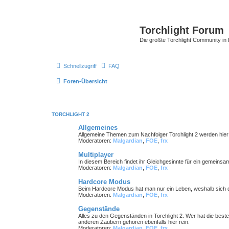
Torchlight Forum
Die größte Torchlight Community in
Schnellzugriff
FAQ
Foren-Übersicht
TORCHLIGHT 2
Allgemeines
Allgemeine Themen zum Nachfolger Torchlight 2 werden hie
Moderatoren:
Malgardian
,
FOE
,
frx
Multiplayer
In diesem Bereich findet ihr Gleichgesinnte für ein gemeinsa
Moderatoren:
Malgardian
,
FOE
,
frx
Hardcore Modus
Beim Hardcore Modus hat man nur ein Leben, weshalb sich d
Moderatoren:
Malgardian
,
FOE
,
frx
Gegenstände
Alles zu den Gegenständen in Torchlight 2. Wer hat die bes
anderen Zaubern gehören ebenfalls hier rein.
Moderatoren:
Malgardian
,
FOE
,
frx