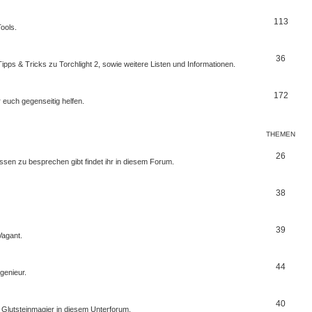
113
ools.
36
Tipps & Tricks zu Torchlight 2, sowie weitere Listen und Informationen.
172
r euch gegenseitig helfen.
THEMEN
26
ssen zu besprechen gibt findet ihr in diesem Forum.
38
39
Vagant.
44
genieur.
40
Glutsteinmagier in diesem Unterforum.