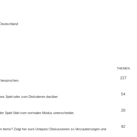
 Deutschland
THEMEN
227
r besprochen.
54
mes Spiel oder zum Diskutieren darüber.
20
er Spiel-Stiel vom normalen Modus unterscheidet.
92
ten Items? Zeigt her eure Uniques! Diskussionen zu Verzauberungen und