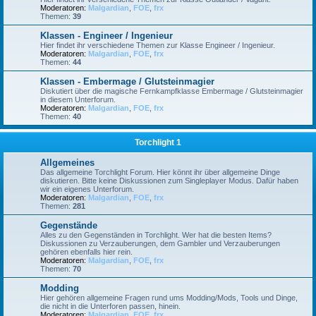
Moderatoren:
Malgardian
,
FOE
,
frx
Themen:
39
Klassen - Engineer / Ingenieur
Hier findet ihr verschiedene Themen zur Klasse Engineer / Ingenieur.
Moderatoren:
Malgardian
,
FOE
,
frx
Themen:
44
Klassen - Embermage / Glutsteinmagier
Diskutiert über die magische Fernkampfklasse Embermage / Glutsteinmagier
in diesem Unterforum.
Moderatoren:
Malgardian
,
FOE
,
frx
Themen:
40
Torchlight 1
Allgemeines
Das allgemeine Torchlight Forum. Hier könnt ihr über allgemeine Dinge
diskutieren. Bitte keine Diskussionen zum Singleplayer Modus. Dafür haben
wir ein eigenes Unterforum.
Moderatoren:
Malgardian
,
FOE
,
frx
Themen:
281
Gegenstände
Alles zu den Gegenständen in Torchlight. Wer hat die besten Items?
Diskussionen zu Verzauberungen, dem Gambler und Verzauberungen
gehören ebenfalls hier rein.
Moderatoren:
Malgardian
,
FOE
,
frx
Themen:
70
Modding
Hier gehören allgemeine Fragen rund ums Modding/Mods, Tools und Dinge,
die nicht in die Unterforen passen, hinein.
Moderatoren:
Malgardian
,
FOE
,
frx