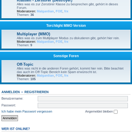
Klassen - Zerstörer (Destroyer)
Alles was es zur Zerstörer Klasse zu besprechen gibt, gehört in dieses
Forum.
Moderatoren:
Malgardian
,
FOE
,
frx
Themen:
36
Torchlight MMO Version
Multiplayer (MMO)
Alles was es zum Multiplayer Modus zu diskutieren gibt, gehört hier rein.
Moderatoren:
Malgardian
,
FOE
,
frx
Themen:
9
Sonstige Foren
Off-Topic
Alles was nicht in die anderen Foren gehört, kommt hier rein. Bitte beachtet
das auch im Off-Topic Bereich kein Spam erwünscht ist.
Moderatoren:
Malgardian
,
FOE
,
frx
Themen:
105
ANMELDEN
•
REGISTRIEREN
Benutzername:
Passwort:
Ich habe mein Passwort vergessen
Angemeldet bleiben
WER IST ONLINE?