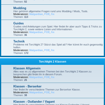
Themen:
92
Modding
Hier gehören allgemeine Fragen rund ums Modding / Mods, Tools.
Moderatoren:
Malgardian
,
FOE
,
frx
Themen:
113
Guides
Guides sind Anleitungen zum Spiel. Hier findet ihr aber auch Tipps & Tricks zu
Torchlight 2, sowie weitere Listen und Informationen.
Moderatoren:
Malgardian
,
FOE
,
frx
Themen:
36
Technik
Probleme mit Torchlight 2? Stürzt das Spiel ab? Hier könnt ihr euch gegenseitig
helfen.
Moderatoren:
Malgardian
,
FOE
,
frx
Themen:
172
Torchlight 2 Klassen
Klassen Allgemein
Alles was es zu allgemeinen Themen bei den Torchlight 2 Klassen zu
besprechen gibt findet ihr in diesem Forum.
Moderatoren:
Malgardian
,
FOE
,
frx
Themen:
26
Klassen - Berserker
Hier findet ihr verschiedene Themen zur Berserker Klasse.
Moderatoren:
Malgardian
,
FOE
,
frx
Themen:
38
Klassen - Outlander / Vagant
Hier findet ihr verschiedene Themen zur Klasse Outlander / Vagant.