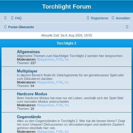
Torchlight Forum
FAQ
Registrieren
Anmelden
S
Foren-Übersicht
u
Aktuelle Zeit: Sa 8. Aug 2026, 19:55
c
Torchlight 2
h
Allgemeines
e
Allgemeine Themen zum Nachfolger Torchlight 2 werden hier besprochen.
Moderatoren:
Malgardian
,
FOE
,
frx
Themen:
227
Multiplayer
In diesem Bereich findet ihr Gleichgesinnte für ein gemeinsames Spiel oder
zum Diskutieren darüber.
Moderatoren:
Malgardian
,
FOE
,
frx
Themen:
54
Hardcore Modus
Beim Hardcore Modus hat man nur ein Leben, weshalb sich der Spiel-Stiel
vom normalen Modus unterscheidet.
Moderatoren:
Malgardian
,
FOE
,
frx
Themen:
20
Gegenstände
Alles zu den Gegenständen in Torchlight 2. Wer hat die besten Items? Zeigt
her eure Uniques! Diskussionen zu Verzauberungen und anderen Zaubern
gehören ebenfalls hier rein.
Moderatoren:
Malgardian
,
FOE
,
frx