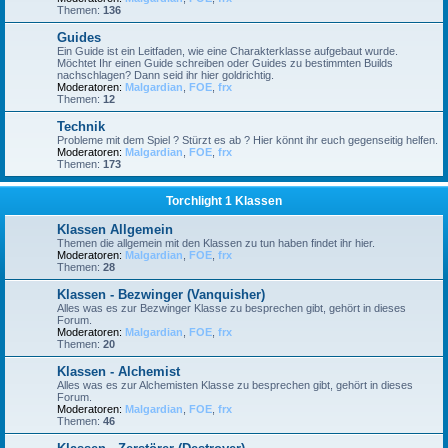
Themen:
136
Guides
Ein Guide ist ein Leitfaden, wie eine Charakterklasse aufgebaut wurde.
Möchtet Ihr einen Guide schreiben oder Guides zu bestimmten Builds
nachschlagen? Dann seid ihr hier goldrichtig.
Moderatoren:
Malgardian
,
FOE
,
frx
Themen:
12
Technik
Probleme mit dem Spiel ? Stürzt es ab ? Hier könnt ihr euch gegenseitig helfen.
Moderatoren:
Malgardian
,
FOE
,
frx
Themen:
173
Torchlight 1 Klassen
Klassen Allgemein
Themen die allgemein mit den Klassen zu tun haben findet ihr hier.
Moderatoren:
Malgardian
,
FOE
,
frx
Themen:
28
Klassen - Bezwinger (Vanquisher)
Alles was es zur Bezwinger Klasse zu besprechen gibt, gehört in dieses
Forum.
Moderatoren:
Malgardian
,
FOE
,
frx
Themen:
20
Klassen - Alchemist
Alles was es zur Alchemisten Klasse zu besprechen gibt, gehört in dieses
Forum.
Moderatoren:
Malgardian
,
FOE
,
frx
Themen:
46