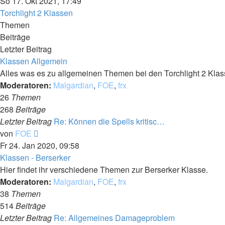
Beitrag
So 17. Okt 2021, 17:49
Torchlight 2 Klassen
Themen
Beiträge
Letzter Beitrag
Klassen Allgemein
Alles was es zu allgemeinen Themen bei den Torchlight 2 Klass
Moderatoren:
Malgardian
,
FOE
,
frx
26
Themen
268
Beiträge
Letzter Beitrag
Re: Können die Spells kritisc…
Neuester
von
FOE
Beitrag
Fr 24. Jan 2020, 09:58
Klassen - Berserker
Hier findet ihr verschiedene Themen zur Berserker Klasse.
Moderatoren:
Malgardian
,
FOE
,
frx
38
Themen
514
Beiträge
Letzter Beitrag
Re: Allgemeines Damageproblem