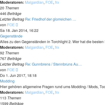
Moderatoren:
Malgardian
,
FOE
,
frx
20
Themen
446
Beiträge
Letzter Beitrag
Re: Friedhof der glorreichen …
Neuester
von
FOE
Beitrag
Sa 18. Jan 2014, 16:22
Gegenstände
Alles zu den Gegenständen in Torchlight 2. Wer hat die beste
Moderatoren:
Malgardian
,
FOE
,
frx
92
Themen
767
Beiträge
Letzter Beitrag
Re: Gunnbrens / Stennbruns Au…
Neuester
von
FOE
Beitrag
Do 1. Jun 2017, 18:18
Modding
Hier gehören allgemeine Fragen rund ums Modding / Mods, Too
Moderatoren:
Malgardian
,
FOE
,
frx
113
Themen
1599
Beiträge