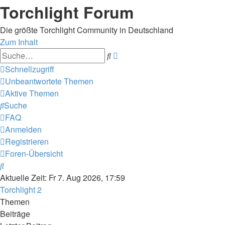
Torchlight Forum
Die größte Torchlight Community in Deutschland
Zum Inhalt
Erweiterte
Suche
Suche
Schnellzugriff
Unbeantwortete Themen
Aktive Themen
Suche
FAQ
Anmelden
Registrieren
Foren-Übersicht
Suche
Aktuelle Zeit: Fr 7. Aug 2026, 17:59
Torchlight 2
Themen
Beiträge