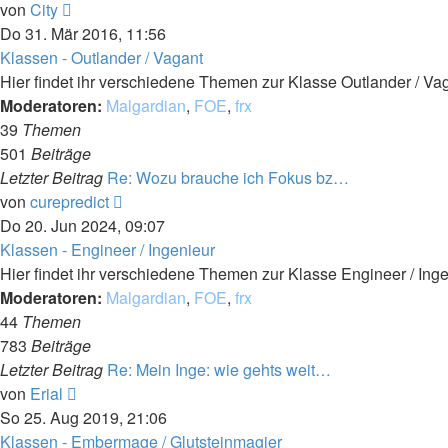
Neuester
von
City
Beitrag
Do 31. Mär 2016, 11:56
Klassen - Outlander / Vagant
Hier findet ihr verschiedene Themen zur Klasse Outlander / Va
Moderatoren:
Malgardian
,
FOE
,
frx
39
Themen
501
Beiträge
Letzter Beitrag
Re: Wozu brauche ich Fokus bz…
Neuester
von
curepredict
Beitrag
Do 20. Jun 2024, 09:07
Klassen - Engineer / Ingenieur
Hier findet ihr verschiedene Themen zur Klasse Engineer / Inge
Moderatoren:
Malgardian
,
FOE
,
frx
44
Themen
783
Beiträge
Letzter Beitrag
Re: Mein Inge: wie gehts weit…
Neuester
von
Erial
Beitrag
So 25. Aug 2019, 21:06
Klassen - Embermage / Glutsteinmagier