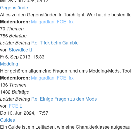
Beitrag
Mo 26. Jan 2026, 08:13
Gegenstände
Alles zu den Gegenständen in Torchlight. Wer hat die besten 
Moderatoren:
Malgardian
,
FOE
,
frx
70
Themen
756
Beiträge
Letzter Beitrag
Re: Trick beim Gamble
Neuester
von
Slowdice
Beitrag
Fr 6. Sep 2013, 15:33
Modding
Hier gehören allgemeine Fragen rund ums Modding/Mods, Tools u
Moderatoren:
Malgardian
,
FOE
,
frx
136
Themen
1432
Beiträge
Letzter Beitrag
Re: Einige Fragen zu den Mods
Neuester
von
FOE
Beitrag
Do 13. Jun 2024, 17:57
Guides
Ein Guide ist ein Leitfaden, wie eine Charakterklasse aufgebau