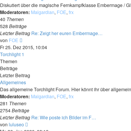
Diskutiert über die magische Fernkampfklasse Embermage / Gl
Moderatoren:
Malgardian
,
FOE
,
frx
40
Themen
528
Beiträge
Letzter Beitrag
Re: Zeigt her euren Embermage…
Neuester
von
FOE
Beitrag
Fr 25. Dez 2015, 10:04
Torchlight 1
Themen
Beiträge
Letzter Beitrag
Allgemeines
Das allgemeine Torchlight Forum. Hier könnt ihr über allgemei
Moderatoren:
Malgardian
,
FOE
,
frx
281
Themen
2754
Beiträge
Letzter Beitrag
Re: Wie poste ich Bilder im F…
Neuester
von
luluseo