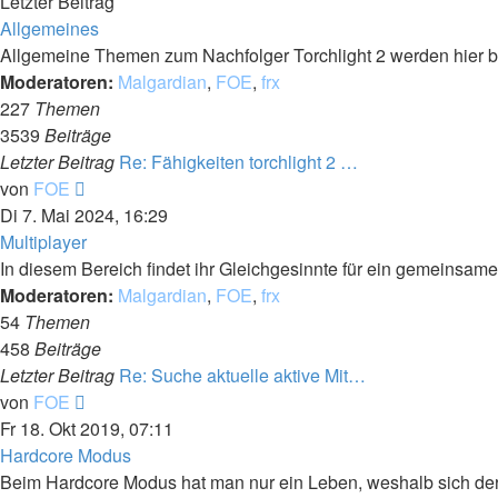
Letzter Beitrag
Allgemeines
Allgemeine Themen zum Nachfolger Torchlight 2 werden hier 
Moderatoren:
Malgardian
,
FOE
,
frx
227
Themen
3539
Beiträge
Letzter Beitrag
Re: Fähigkeiten torchlight 2 …
Neuester
von
FOE
Beitrag
Di 7. Mai 2024, 16:29
Multiplayer
In diesem Bereich findet ihr Gleichgesinnte für ein gemeinsame
Moderatoren:
Malgardian
,
FOE
,
frx
54
Themen
458
Beiträge
Letzter Beitrag
Re: Suche aktuelle aktive Mit…
Neuester
von
FOE
Beitrag
Fr 18. Okt 2019, 07:11
Hardcore Modus
Beim Hardcore Modus hat man nur ein Leben, weshalb sich der