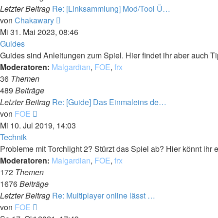
Letzter Beitrag
Re: [Linksammlung] Mod/Tool Ü…
Neuester
von
Chakawary
Beitrag
Mi 31. Mai 2023, 08:46
Guides
Guides sind Anleitungen zum Spiel. Hier findet ihr aber auch Ti
Moderatoren:
Malgardian
,
FOE
,
frx
36
Themen
489
Beiträge
Letzter Beitrag
Re: [Guide] Das Einmaleins de…
Neuester
von
FOE
Beitrag
Mi 10. Jul 2019, 14:03
Technik
Probleme mit Torchlight 2? Stürzt das Spiel ab? Hier könnt ihr 
Moderatoren:
Malgardian
,
FOE
,
frx
172
Themen
1676
Beiträge
Letzter Beitrag
Re: Multiplayer online lässt …
Neuester
von
FOE