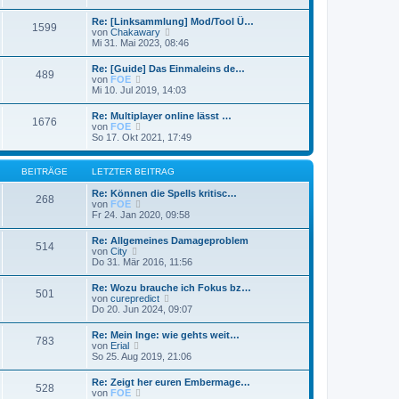
r
e
r
B
s
a
Re: [Linksammlung] Mod/Tool Ü…
e
1599
t
g
N
von
Chakawary
i
e
e
Mi 31. Mai 2023, 08:46
t
r
u
r
B
e
a
Re: [Guide] Das Einmaleins de…
e
489
s
g
N
von
FOE
i
t
e
Mi 10. Jul 2019, 14:03
t
e
u
r
r
e
a
Re: Multiplayer online lässt …
B
1676
s
g
N
von
FOE
e
t
e
So 17. Okt 2021, 17:49
i
e
u
t
r
e
r
B
s
a
BEITRÄGE
LETZTER BEITRAG
e
t
g
i
e
Re: Können die Spells kritisc…
t
268
r
N
von
FOE
r
B
e
Fr 24. Jan 2020, 09:58
a
e
u
g
i
e
Re: Allgemeines Damageproblem
t
514
s
N
von
City
r
t
e
Do 31. Mär 2016, 11:56
a
e
u
g
r
e
Re: Wozu brauche ich Fokus bz…
B
501
s
N
von
curepredict
e
t
e
Do 20. Jun 2024, 09:07
i
e
u
t
r
e
r
Re: Mein Inge: wie gehts weit…
B
783
s
a
N
von
Erial
e
t
g
e
So 25. Aug 2019, 21:06
i
e
u
t
r
e
r
Re: Zeigt her euren Embermage…
B
528
s
a
N
von
FOE
e
t