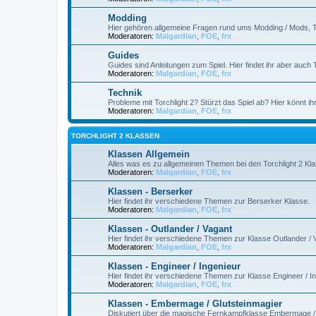
Modding
Hier gehören allgemeine Fragen rund ums Modding / Mods, T
Moderatoren:
Malgardian
,
FOE
,
frx
Guides
Guides sind Anleitungen zum Spiel. Hier findet ihr aber auch 
Moderatoren:
Malgardian
,
FOE
,
frx
Technik
Probleme mit Torchlight 2? Stürzt das Spiel ab? Hier könnt ih
Moderatoren:
Malgardian
,
FOE
,
frx
TORCHLIGHT 2 KLASSEN
Klassen Allgemein
Alles was es zu allgemeinen Themen bei den Torchlight 2 Kla
Moderatoren:
Malgardian
,
FOE
,
frx
Klassen - Berserker
Hier findet ihr verschiedene Themen zur Berserker Klasse.
Moderatoren:
Malgardian
,
FOE
,
frx
Klassen - Outlander / Vagant
Hier findet ihr verschiedene Themen zur Klasse Outlander / 
Moderatoren:
Malgardian
,
FOE
,
frx
Klassen - Engineer / Ingenieur
Hier findet ihr verschiedene Themen zur Klasse Engineer / In
Moderatoren:
Malgardian
,
FOE
,
frx
Klassen - Embermage / Glutsteinmagier
Diskutiert über die magische Fernkampfklasse Embermage / 