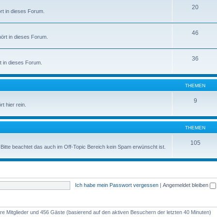
20
rt in dieses Forum.
46
ört in dieses Forum.
36
t in dieses Forum.
THEMEN
9
t hier rein.
THEMEN
105
. Bitte beachtet das auch im Off-Topic Bereich kein Spam erwünscht ist.
Ich habe mein Passwort vergessen
|
Angemeldet bleiben
bare Mitglieder und 456 Gäste (basierend auf den aktiven Besuchern der letzten 40 Minuten)