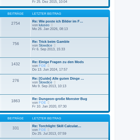
g
e
Fr 25. Dez 2015, 10:04
i
e
u
t
r
e
r
B
s
a
BEITRÄGE
LETZTER BEITRAG
e
t
g
i
e
Re: Wie poste ich Bilder im F…
t
2754
r
N
von
luluseo
r
B
e
Mo 26. Jan 2026, 08:13
a
e
u
g
i
e
t
s
Re: Trick beim Gamble
r
756
t
N
von
Slowdice
a
e
e
Fr 6. Sep 2013, 15:33
g
r
u
B
e
e
s
Re: Einige Fragen zu den Mods
i
1432
t
N
von
FOE
t
e
e
Do 13. Jun 2024, 17:57
r
r
u
a
B
e
g
Re: [Guide] Alle guten Dinge …
e
276
s
N
von
Slowdice
i
t
e
Mo 9. Sep 2013, 10:13
t
e
u
r
r
e
a
B
s
g
Re: Dungeon-große Monster Bug
e
1863
t
N
von
FOE
i
e
e
Fr 10. Jan 2020, 07:30
t
r
u
r
B
e
a
e
s
g
BEITRÄGE
LETZTER BEITRAG
i
t
t
e
Re: Torchlight Skill Calculat…
r
331
r
N
von
FOE
a
B
e
Do 25. Jul 2013, 07:59
g
e
u
i