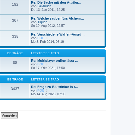
e
Re: Die Sache mit den Attribu…
t
182
s
N
von
SirMullich
r
t
e
Do 13. Jan 2011, 12:25
a
e
u
g
r
e
Re: Welche zauber fürs Alchem…
B
367
s
N
von
Tiquen
e
t
e
So 19. Aug 2012, 22:57
i
e
u
t
r
e
r
Re: Verschiedene Waffen-Ausrü…
B
338
s
a
N
von
FOE
e
t
g
e
Mo 3. Feb 2014, 08:19
i
e
u
t
r
e
r
B
s
a
BEITRÄGE
LETZTER BEITRAG
e
t
g
i
e
Re: Multiplayer online lässt …
t
88
r
N
von
FOE
r
B
e
So 17. Okt 2021, 17:50
a
e
u
g
i
e
t
s
BEITRÄGE
LETZTER BEITRAG
r
t
a
e
Re: Frage zu Bluttrinker in t…
g
3437
r
N
von
FOE
B
e
Mo 14. Aug 2023, 07:03
e
u
i
e
t
s
r
t
a
e
g
r
B
e
i
t
r