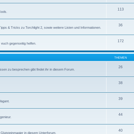
113
ools.
36
Tipps & Tricks zu Torchlight 2, sowie weitere Listen und Informationen.
172
r euch gegenseitig helfen.
THEMEN
26
ssen zu besprechen gibt findet ihr in diesem Forum.
38
39
Vagant.
44
genieur.
40
Glutsteinmagier in diesem Unterforum.