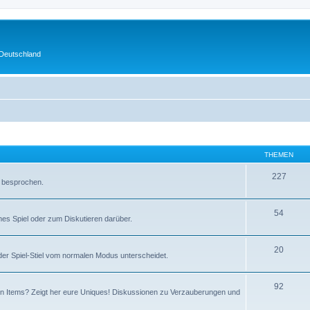
 Deutschland
THEMEN
227
r besprochen.
54
mes Spiel oder zum Diskutieren darüber.
20
er Spiel-Stiel vom normalen Modus unterscheidet.
92
ten Items? Zeigt her eure Uniques! Diskussionen zu Verzauberungen und