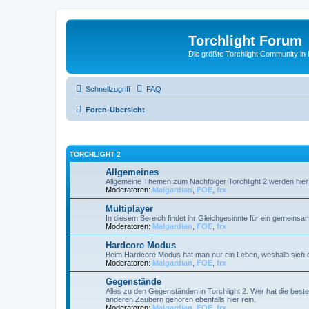
Torchlight Forum
Die größte Torchlight Community in
Schnellzugriff
FAQ
Foren-Übersicht
TORCHLIGHT 2
Allgemeines
Allgemeine Themen zum Nachfolger Torchlight 2 werden hie
Moderatoren:
Malgardian
,
FOE
,
frx
Multiplayer
In diesem Bereich findet ihr Gleichgesinnte für ein gemeinsa
Moderatoren:
Malgardian
,
FOE
,
frx
Hardcore Modus
Beim Hardcore Modus hat man nur ein Leben, weshalb sich d
Moderatoren:
Malgardian
,
FOE
,
frx
Gegenstände
Alles zu den Gegenständen in Torchlight 2. Wer hat die bes
anderen Zaubern gehören ebenfalls hier rein.
Moderatoren:
Malgardian
,
FOE
,
frx