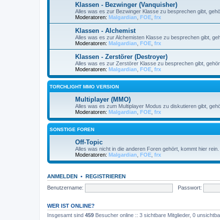
Klassen - Bezwinger (Vanquisher)
Alles was es zur Bezwinger Klasse zu besprechen gibt, gehö
Moderatoren:
Malgardian
,
FOE
,
frx
Klassen - Alchemist
Alles was es zur Alchemisten Klasse zu besprechen gibt, geh
Moderatoren:
Malgardian
,
FOE
,
frx
Klassen - Zerstörer (Destroyer)
Alles was es zur Zerstörer Klasse zu besprechen gibt, gehör
Moderatoren:
Malgardian
,
FOE
,
frx
TORCHLIGHT MMO VERSION
Multiplayer (MMO)
Alles was es zum Multiplayer Modus zu diskutieren gibt, gehör
Moderatoren:
Malgardian
,
FOE
,
frx
SONSTIGE FOREN
Off-Topic
Alles was nicht in die anderen Foren gehört, kommt hier rein
Moderatoren:
Malgardian
,
FOE
,
frx
ANMELDEN
•
REGISTRIEREN
Benutzername:
Passwort:
WER IST ONLINE?
Insgesamt sind
459
Besucher online :: 3 sichtbare Mitglieder, 0 unsicht