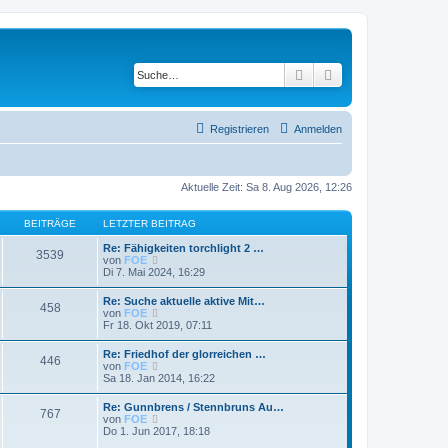
Suche
Erweiterte Suche
Registrieren
Anmelden
Aktuelle Zeit: Sa 8. Aug 2026, 12:26
BEITRÄGE
LETZTER BEITRAG
Re: Fähigkeiten torchlight 2 …
3539
N
von
FOE
e
Di 7. Mai 2024, 16:29
u
e
Re: Suche aktuelle aktive Mit…
458
s
N
von
FOE
t
e
Fr 18. Okt 2019, 07:11
e
u
r
e
Re: Friedhof der glorreichen …
B
446
s
N
von
FOE
e
t
e
Sa 18. Jan 2014, 16:22
i
e
u
t
r
e
r
Re: Gunnbrens / Stennbruns Au…
B
767
s
a
N
von
FOE
e
t
g
e
Do 1. Jun 2017, 18:18
i
e
u
t