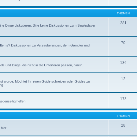
THEMEN
281
ine Dinge diskutieren. Bitte keine Diskussionen zum Singleplayer
70
en Items? Diskussionen zu Verzauberungen, dem Gambler und
136
 und Dinge, die nicht in die Unterforen passen, hinein.
12
baut wurde. Möchtet Ihr einen Guide schreiben oder Guides zu
ig.
173
egenseitig helfen.
THEMEN
28
hier.