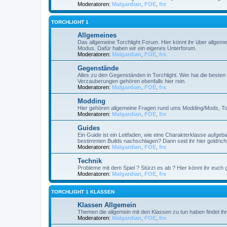
Moderatoren:
Malgardian
,
FOE
,
frx
TORCHLIGHT 1
Allgemeines
Das allgemeine Torchlight Forum. Hier könnt ihr über allgeme
Modus. Dafür haben wir ein eigenes Unterforum.
Moderatoren:
Malgardian
,
FOE
,
frx
Gegenstände
Alles zu den Gegenständen in Torchlight. Wer hat die best
Verzauberungen gehören ebenfalls hier rein.
Moderatoren:
Malgardian
,
FOE
,
frx
Modding
Hier gehören allgemeine Fragen rund ums Modding/Mods, Tools
Moderatoren:
Malgardian
,
FOE
,
frx
Guides
Ein Guide ist ein Leitfaden, wie eine Charakterklasse aufge
bestimmten Builds nachschlagen? Dann seid ihr hier goldricht
Moderatoren:
Malgardian
,
FOE
,
frx
Technik
Probleme mit dem Spiel ? Stürzt es ab ? Hier könnt ihr euch g
Moderatoren:
Malgardian
,
FOE
,
frx
TORCHLIGHT 1 KLASSEN
Klassen Allgemein
Themen die allgemein mit den Klassen zu tun haben findet ihr 
Moderatoren:
Malgardian
,
FOE
,
frx