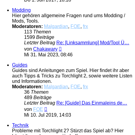
Modding
Hier gehören allgemeine Fragen rund ums Modding /
Mods, Tools.
Moderatoren:
Malgardian
,
FOE
,
frx
113
Themen
1599
Beiträge
Letzter Beitrag
Re: [Linksammlung] Mod/Tool Ü…
Neuester
von
Chakawary
Beitrag
Mi 31. Mai 2023, 08:46
Guides
Guides sind Anleitungen zum Spiel. Hier findet ihr aber
auch Tipps & Tricks zu Torchlight 2, sowie weitere Listen
und Informationen.
Moderatoren:
Malgardian
,
FOE
,
frx
36
Themen
489
Beiträge
Letzter Beitrag
Re: [Guide] Das Einmaleins de…
Neuester
von
FOE
Beitrag
Mi 10. Jul 2019, 14:03
Technik
Probleme mit Torchlight 2? Stürzt das Spiel ab? Hier