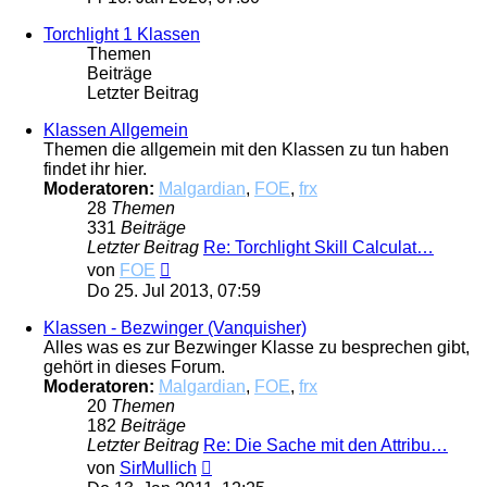
Torchlight 1 Klassen
Themen
Beiträge
Letzter Beitrag
Klassen Allgemein
Themen die allgemein mit den Klassen zu tun haben
findet ihr hier.
Moderatoren:
Malgardian
,
FOE
,
frx
28
Themen
331
Beiträge
Letzter Beitrag
Re: Torchlight Skill Calculat…
Neuester
von
FOE
Beitrag
Do 25. Jul 2013, 07:59
Klassen - Bezwinger (Vanquisher)
Alles was es zur Bezwinger Klasse zu besprechen gibt,
gehört in dieses Forum.
Moderatoren:
Malgardian
,
FOE
,
frx
20
Themen
182
Beiträge
Letzter Beitrag
Re: Die Sache mit den Attribu…
Neuester
von
SirMullich
Beitrag