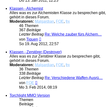
Do 13. Jan 2011, 12:25
Klassen - Alchemist
Alles was es zur Alchemisten Klasse zu besprechen gibt,
gehört in dieses Forum.
Moderatoren:
Malgardian
,
FOE
,
frx
46
Themen
367
Beiträge
Letzter Beitrag
Re: Welche zauber fürs Alchem…
Neuester
von
Tiquen
Beitrag
So 19. Aug 2012, 22:57
Klassen - Zerstörer (Destroyer)
Alles was es zur Zerstörer Klasse zu besprechen gibt,
gehört in dieses Forum.
Moderatoren:
Malgardian
,
FOE
,
frx
36
Themen
338
Beiträge
Letzter Beitrag
Re: Verschiedene Waffen-Ausrü…
Neuester
von
FOE
Beitrag
Mo 3. Feb 2014, 08:19
Torchlight MMO Version
Themen
Beiträge