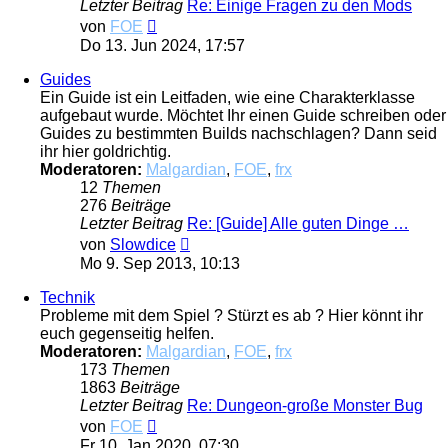
Letzter Beitrag
Re: Einige Fragen zu den Mods
Neuester
von
FOE
Beitrag
Do 13. Jun 2024, 17:57
Guides
Ein Guide ist ein Leitfaden, wie eine Charakterklasse
aufgebaut wurde. Möchtet Ihr einen Guide schreiben oder
Guides zu bestimmten Builds nachschlagen? Dann seid
ihr hier goldrichtig.
Moderatoren:
Malgardian
,
FOE
,
frx
12
Themen
276
Beiträge
Letzter Beitrag
Re: [Guide] Alle guten Dinge …
Neuester
von
Slowdice
Beitrag
Mo 9. Sep 2013, 10:13
Technik
Probleme mit dem Spiel ? Stürzt es ab ? Hier könnt ihr
euch gegenseitig helfen.
Moderatoren:
Malgardian
,
FOE
,
frx
173
Themen
1863
Beiträge
Letzter Beitrag
Re: Dungeon-große Monster Bug
Neuester
von
FOE
Beitrag
Fr 10. Jan 2020, 07:30