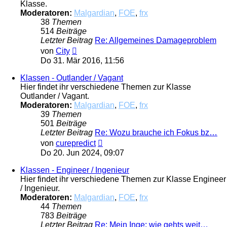
Klasse.
Moderatoren:
Malgardian
,
FOE
,
frx
38
Themen
514
Beiträge
Letzter Beitrag
Re: Allgemeines Damageproblem
Neuester
von
City
Beitrag
Do 31. Mär 2016, 11:56
Klassen - Outlander / Vagant
Hier findet ihr verschiedene Themen zur Klasse
Outlander / Vagant.
Moderatoren:
Malgardian
,
FOE
,
frx
39
Themen
501
Beiträge
Letzter Beitrag
Re: Wozu brauche ich Fokus bz…
Neuester
von
curepredict
Beitrag
Do 20. Jun 2024, 09:07
Klassen - Engineer / Ingenieur
Hier findet ihr verschiedene Themen zur Klasse Engineer
/ Ingenieur.
Moderatoren:
Malgardian
,
FOE
,
frx
44
Themen
783
Beiträge
Letzter Beitrag
Re: Mein Inge: wie gehts weit…