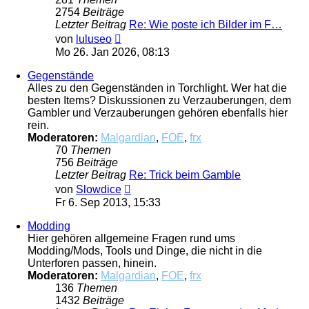
2754
Beiträge
Letzter Beitrag
Re: Wie poste ich Bilder im F…
Neuester
von
luluseo
Beitrag
Mo 26. Jan 2026, 08:13
Gegenstände
Alles zu den Gegenständen in Torchlight. Wer hat die
besten Items? Diskussionen zu Verzauberungen, dem
Gambler und Verzauberungen gehören ebenfalls hier
rein.
Moderatoren:
Malgardian
,
FOE
,
frx
70
Themen
756
Beiträge
Letzter Beitrag
Re: Trick beim Gamble
Neuester
von
Slowdice
Beitrag
Fr 6. Sep 2013, 15:33
Modding
Hier gehören allgemeine Fragen rund ums
Modding/Mods, Tools und Dinge, die nicht in die
Unterforen passen, hinein.
Moderatoren:
Malgardian
,
FOE
,
frx
136
Themen
1432
Beiträge