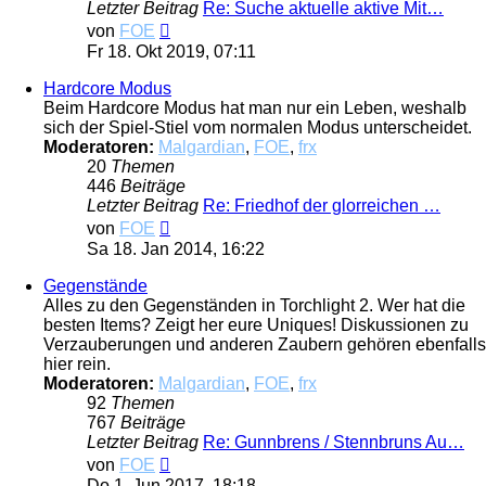
Letzter Beitrag
Re: Suche aktuelle aktive Mit…
Neuester
von
FOE
Beitrag
Fr 18. Okt 2019, 07:11
Hardcore Modus
Beim Hardcore Modus hat man nur ein Leben, weshalb
sich der Spiel-Stiel vom normalen Modus unterscheidet.
Moderatoren:
Malgardian
,
FOE
,
frx
20
Themen
446
Beiträge
Letzter Beitrag
Re: Friedhof der glorreichen …
Neuester
von
FOE
Beitrag
Sa 18. Jan 2014, 16:22
Gegenstände
Alles zu den Gegenständen in Torchlight 2. Wer hat die
besten Items? Zeigt her eure Uniques! Diskussionen zu
Verzauberungen und anderen Zaubern gehören ebenfalls
hier rein.
Moderatoren:
Malgardian
,
FOE
,
frx
92
Themen
767
Beiträge
Letzter Beitrag
Re: Gunnbrens / Stennbruns Au…
Neuester
von
FOE
Beitrag
Do 1. Jun 2017, 18:18