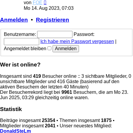
Neuester
von
FOE
Beitrag
Mo 14. Aug 2023, 07:03
Anmelden
•
Registrieren
Benutzername:
Passwort:
Ich habe mein Passwort vergessen
|
Angemeldet bleiben
Wer ist online?
Insgesamt sind
419
Besucher online :: 3 sichtbare Mitglieder, 0
unsichtbare Mitglieder und 416 Gäste (basierend auf den
aktiven Besuchern der letzten 40 Minuten)
Der Besucherrekord liegt bei
9961
Besuchern, die am Mo 23.
Jun 2025, 03:29 gleichzeitig online waren.
Statistik
Beiträge insgesamt
25354
• Themen insgesamt
1875
•
Mitglieder insgesamt
2041
• Unser neuestes Mitglied:
DonaldSteLm