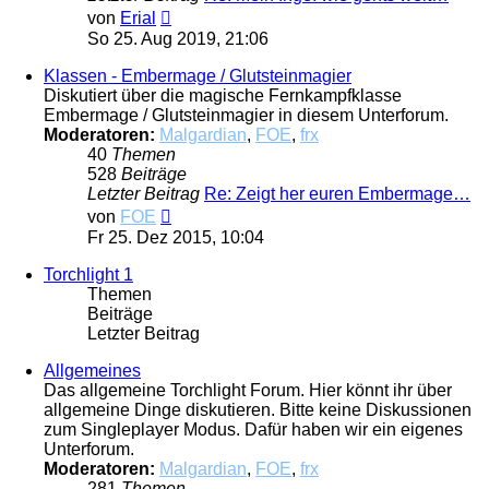
Neuester
von
Erial
Beitrag
So 25. Aug 2019, 21:06
Klassen - Embermage / Glutsteinmagier
Diskutiert über die magische Fernkampfklasse
Embermage / Glutsteinmagier in diesem Unterforum.
Moderatoren:
Malgardian
,
FOE
,
frx
40
Themen
528
Beiträge
Letzter Beitrag
Re: Zeigt her euren Embermage…
Neuester
von
FOE
Beitrag
Fr 25. Dez 2015, 10:04
Torchlight 1
Themen
Beiträge
Letzter Beitrag
Allgemeines
Das allgemeine Torchlight Forum. Hier könnt ihr über
allgemeine Dinge diskutieren. Bitte keine Diskussionen
zum Singleplayer Modus. Dafür haben wir ein eigenes
Unterforum.
Moderatoren:
Malgardian
,
FOE
,
frx
281
Themen