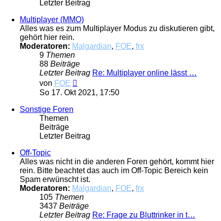
Letzter Beitrag
Multiplayer (MMO)
Alles was es zum Multiplayer Modus zu diskutieren gibt,
gehört hier rein.
Moderatoren:
Malgardian
,
FOE
,
frx
9
Themen
88
Beiträge
Letzter Beitrag
Re: Multiplayer online lässt …
Neuester
von
FOE
Beitrag
So 17. Okt 2021, 17:50
Sonstige Foren
Themen
Beiträge
Letzter Beitrag
Off-Topic
Alles was nicht in die anderen Foren gehört, kommt hier
rein. Bitte beachtet das auch im Off-Topic Bereich kein
Spam erwünscht ist.
Moderatoren:
Malgardian
,
FOE
,
frx
105
Themen
3437
Beiträge
Letzter Beitrag
Re: Frage zu Bluttrinker in t…