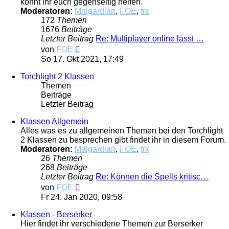
könnt ihr euch gegenseitig helfen.
Moderatoren:
Malgardian
,
FOE
,
frx
172
Themen
1676
Beiträge
Letzter Beitrag
Re: Multiplayer online lässt …
Neuester
von
FOE
Beitrag
So 17. Okt 2021, 17:49
Torchlight 2 Klassen
Themen
Beiträge
Letzter Beitrag
Klassen Allgemein
Alles was es zu allgemeinen Themen bei den Torchlight
2 Klassen zu besprechen gibt findet ihr in diesem Forum.
Moderatoren:
Malgardian
,
FOE
,
frx
26
Themen
268
Beiträge
Letzter Beitrag
Re: Können die Spells kritisc…
Neuester
von
FOE
Beitrag
Fr 24. Jan 2020, 09:58
Klassen - Berserker
Hier findet ihr verschiedene Themen zur Berserker