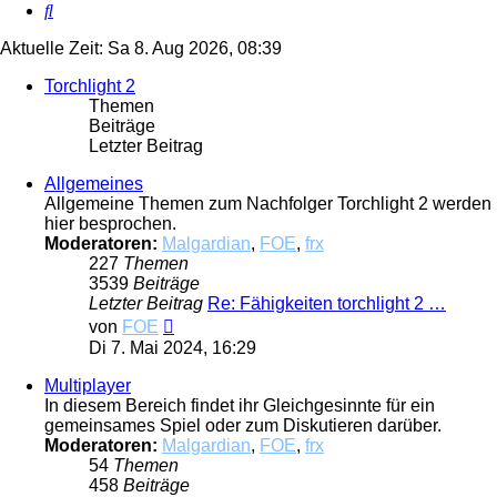
Suche
Aktuelle Zeit: Sa 8. Aug 2026, 08:39
Torchlight 2
Themen
Beiträge
Letzter Beitrag
Allgemeines
Allgemeine Themen zum Nachfolger Torchlight 2 werden
hier besprochen.
Moderatoren:
Malgardian
,
FOE
,
frx
227
Themen
3539
Beiträge
Letzter Beitrag
Re: Fähigkeiten torchlight 2 …
Neuester
von
FOE
Beitrag
Di 7. Mai 2024, 16:29
Multiplayer
In diesem Bereich findet ihr Gleichgesinnte für ein
gemeinsames Spiel oder zum Diskutieren darüber.
Moderatoren:
Malgardian
,
FOE
,
frx
54
Themen
458
Beiträge