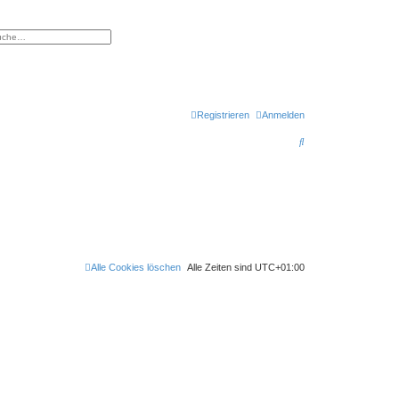
eiterte Suche
Registrieren
Anmelden
S
u
c
h
e
Alle Cookies löschen
Alle Zeiten sind
UTC+01:00