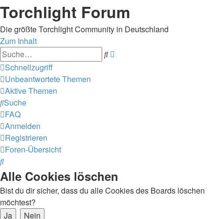
Torchlight Forum
Die größte Torchlight Community in Deutschland
Zum Inhalt
Erweiterte
Suche
Suche
Schnellzugriff
Unbeantwortete Themen
Aktive Themen
Suche
FAQ
Anmelden
Registrieren
Foren-Übersicht
Suche
Alle Cookies löschen
Bist du dir sicher, dass du alle Cookies des Boards löschen
möchtest?