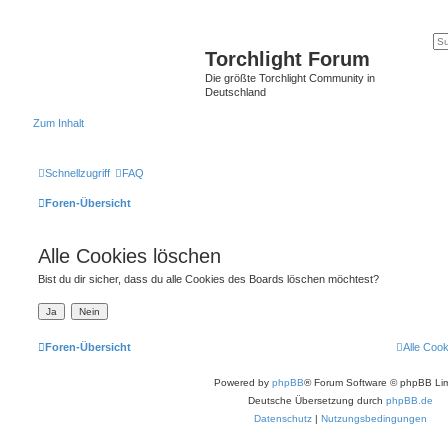
Torchlight Forum
Die größte Torchlight Community in
Deutschland
Zum Inhalt
Schnellzugriff
FAQ
Foren-Übersicht
Alle Cookies löschen
Bist du dir sicher, dass du alle Cookies des Boards löschen möchtest?
Foren-Übersicht
Alle Coo
Powered by
phpBB
® Forum Software © phpBB Lim
Deutsche Übersetzung durch
phpBB.de
Datenschutz
|
Nutzungsbedingungen