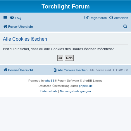
Torchlight Forum
FAQ
Registrieren
Anmelden
S
Foren-Übersicht
u
Alle Cookies löschen
c
h
Bist du dir sicher, dass du alle Cookies des Boards löschen möchtest?
e
Foren-Übersicht
Alle Cookies löschen
Alle Zeiten sind
UTC+01:00
Powered by
phpBB
® Forum Software © phpBB Limited
Deutsche Übersetzung durch
phpBB.de
Datenschutz
|
Nutzungsbedingungen