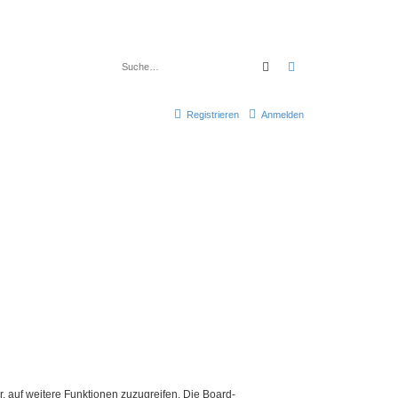
Suche
Erweiterte Suche
Registrieren
Anmelden
r, auf weitere Funktionen zuzugreifen. Die Board-