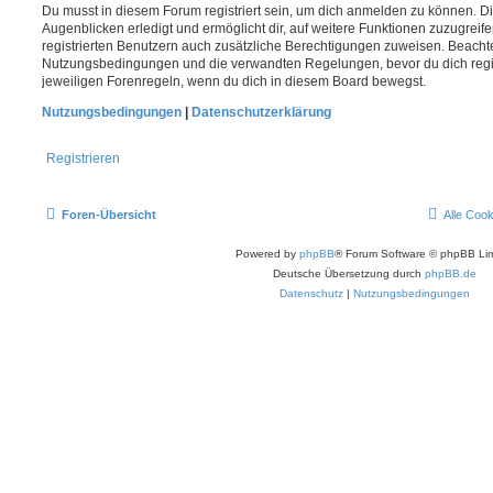
Du musst in diesem Forum registriert sein, um dich anmelden zu können. Di
Augenblicken erledigt und ermöglicht dir, auf weitere Funktionen zuzugreif
registrierten Benutzern auch zusätzliche Berechtigungen zuweisen. Beachte
Nutzungsbedingungen und die verwandten Regelungen, bevor du dich registr
jeweiligen Forenregeln, wenn du dich in diesem Board bewegst.
Nutzungsbedingungen
|
Datenschutzerklärung
Registrieren
Foren-Übersicht
Alle Coo
Powered by
phpBB
® Forum Software © phpBB Lim
Deutsche Übersetzung durch
phpBB.de
Datenschutz
|
Nutzungsbedingungen