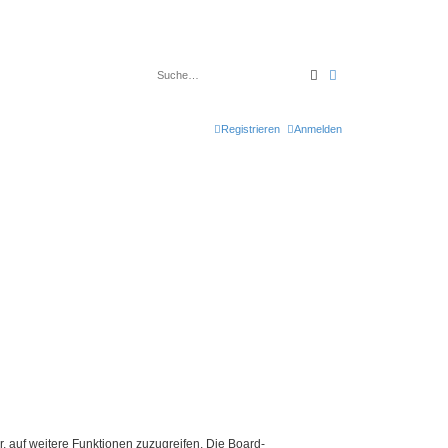
Suche
Erweiterte Suche
Registrieren
Anmelden
r, auf weitere Funktionen zuzugreifen. Die Board-