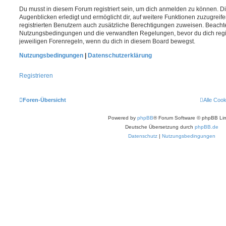
Du musst in diesem Forum registriert sein, um dich anmelden zu können. Di
Augenblicken erledigt und ermöglicht dir, auf weitere Funktionen zuzugreif
registrierten Benutzern auch zusätzliche Berechtigungen zuweisen. Beachte
Nutzungsbedingungen und die verwandten Regelungen, bevor du dich registr
jeweiligen Forenregeln, wenn du dich in diesem Board bewegst.
Nutzungsbedingungen
|
Datenschutzerklärung
Registrieren
Foren-Übersicht
Alle Coo
Powered by
phpBB
® Forum Software © phpBB Lim
Deutsche Übersetzung durch
phpBB.de
Datenschutz
|
Nutzungsbedingungen