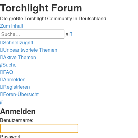
Torchlight Forum
Die größte Torchlight Community in Deutschland
Zum Inhalt
Erweiterte
Suche
Suche
Schnellzugriff
Unbeantwortete Themen
Aktive Themen
Suche
FAQ
Anmelden
Registrieren
Foren-Übersicht
Suche
Anmelden
Benutzername:
Passwort: