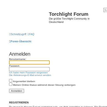
Torchlight Forum
Die größte Torchlight Community in
Deutschland
Schnellzugriff
FAQ
Foren-Übersicht
Anmelden
Benutzername:
Passwort:
Ich habe mein Passwort vergessen
Die Aktivierungs-E-Mail erneut senden
Angemeldet bleiben
Meinen Online-Status während dieser Sitzung verbergen
REGISTRIEREN
Du musst in diesem Forum registriert sein, um dich anmelden zu können. Die Registr