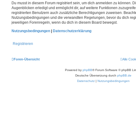
Du musst in diesem Forum registriert sein, um dich anmelden zu können. Di
Augenblicken erledigt und ermöglicht dir, auf weitere Funktionen zuzugreif
registrierten Benutzern auch zusätzliche Berechtigungen zuweisen. Beachte
Nutzungsbedingungen und die verwandten Regelungen, bevor du dich registr
jeweiligen Forenregeln, wenn du dich in diesem Board bewegst.
Nutzungsbedingungen
|
Datenschutzerklärung
Registrieren
Foren-Übersicht
Alle Coo
Powered by
phpBB
® Forum Software © phpBB Lim
Deutsche Übersetzung durch
phpBB.de
Datenschutz
|
Nutzungsbedingungen