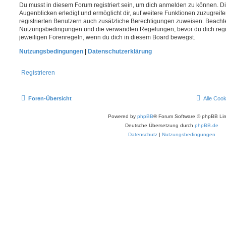
Du musst in diesem Forum registriert sein, um dich anmelden zu können. Di
Augenblicken erledigt und ermöglicht dir, auf weitere Funktionen zuzugreif
registrierten Benutzern auch zusätzliche Berechtigungen zuweisen. Beachte
Nutzungsbedingungen und die verwandten Regelungen, bevor du dich registr
jeweiligen Forenregeln, wenn du dich in diesem Board bewegst.
Nutzungsbedingungen
|
Datenschutzerklärung
Registrieren
Foren-Übersicht
Alle Coo
Powered by
phpBB
® Forum Software © phpBB Lim
Deutsche Übersetzung durch
phpBB.de
Datenschutz
|
Nutzungsbedingungen