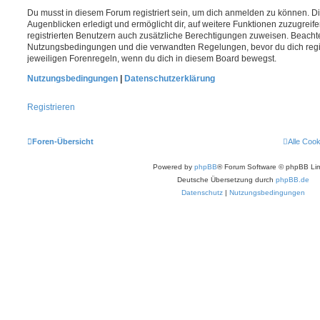
Du musst in diesem Forum registriert sein, um dich anmelden zu können. Di
Augenblicken erledigt und ermöglicht dir, auf weitere Funktionen zuzugreif
registrierten Benutzern auch zusätzliche Berechtigungen zuweisen. Beachte
Nutzungsbedingungen und die verwandten Regelungen, bevor du dich registr
jeweiligen Forenregeln, wenn du dich in diesem Board bewegst.
Nutzungsbedingungen
|
Datenschutzerklärung
Registrieren
Foren-Übersicht
Alle Coo
Powered by
phpBB
® Forum Software © phpBB Lim
Deutsche Übersetzung durch
phpBB.de
Datenschutz
|
Nutzungsbedingungen